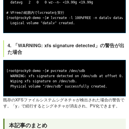
  datavg   2   0   0 wz--n- <19.99g <19.99g

# VFreeの範囲内でlvcreateを実行

[root@rocky9-demo ~]# lvcreate -l 100%FREE -n datalv datavg

4. 「WARNING: xfs signature detected」の警告が出
た場合
[root@rocky9-demo ~]# pvcreate /dev/sdb

  WARNING: xfs signature detected on /dev/sdb at offset 0. Wi
  Wiping xfs signature on /dev/sdb.

既存のXFSファイルシステムシグネチャが検出された場合の警告で
す。「y」で続行するとシグネチャが消去され、PV化できます。
本記事のまとめ