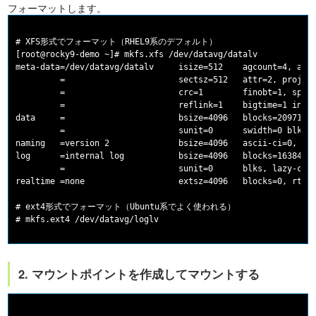
フォーマットします。
# XFS形式でフォーマット（RHEL9系のデフォルト）

[root@rocky9-demo ~]# mkfs.xfs /dev/datavg/datalv

meta-data=/dev/datavg/datalv     isize=512    agcount=4, agsi
         =                       sectsz=512   attr=2, projid3
         =                       crc=1        finobt=1, spars
         =                       reflink=1    bigtime=1 inobt
data     =                       bsize=4096   blocks=2097152,
         =                       sunit=0      swidth=0 blks

naming   =version 2              bsize=4096   ascii-ci=0, ref
log      =internal log           bsize=4096   blocks=16384, s
         =                       sunit=0      blks, lazy-coun
realtime =none                   extsz=4096   blocks=0, rtext
# ext4形式でフォーマット（Ubuntu系でよく使われる）

2. マウントポイントを作成してマウントする