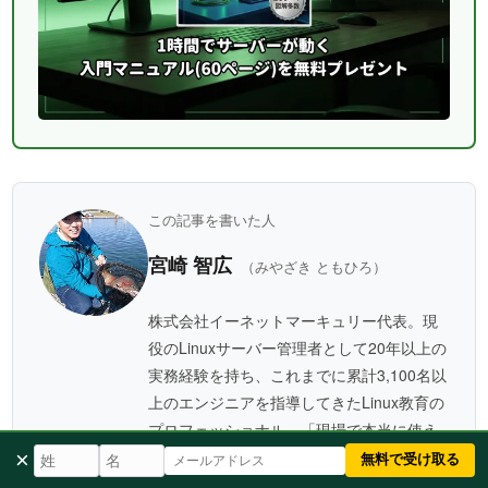
この記事を書いた人
宮崎 智広
（みやざき ともひろ）
株式会社イーネットマーキュリー代表。現
役のLinuxサーバー管理者として20年以上の
実務経験を持ち、これまでに累計3,100名以
上のエンジニアを指導してきたLinux教育の
プロフェッショナル。「現場で本当に使え
る技術」を体系的に伝えることをモットー
×
無料で受け取る
に、
実践型のLinuxセミナー
の開催や
無料マ