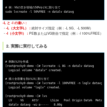
# 例：VGの空き領域の50%をLVに割り当て

-L と -l の違い：
・
絶対サイズ指定（例：-L 5G、-L 500M）
-L（大文字L）：
・
PE数またはVG割合で指定（例：-l 100%FREE）
-l（小文字l）：
2. 実際に実行してみる
# 8GBのLVを作成

[root@rocky9-demo ~]# lvcreate -L 8G -n datalv datavg

  Logical volume "datalv" created.

# 残り全容量を別のLVに割り当て

[root@rocky9-demo ~]# lvcreate -l 100%FREE -n loglv datavg

  Logical volume "loglv" created.

[root@rocky9-demo ~]# lvs

  LV     VG     Attr       LSize   Pool Origin Data%  Meta%  
  datalv datavg -wi-a-----   8.00g
