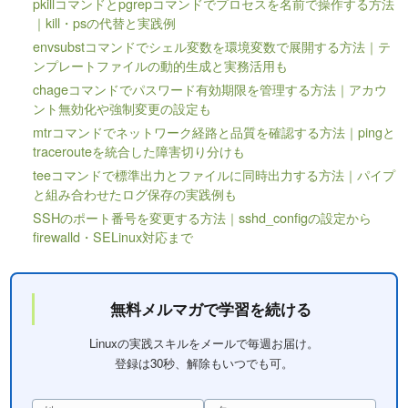
pkillコマンドとpgrepコマンドでプロセスを名前で操作する方法
｜kill・psの代替と実践例
envsubstコマンドでシェル変数を環境変数で展開する方法｜テ
ンプレートファイルの動的生成と実務活用も
chageコマンドでパスワード有効期限を管理する方法｜アカウ
ント無効化や強制変更の設定も
mtrコマンドでネットワーク経路と品質を確認する方法｜pingと
tracerouteを統合した障害切り分けも
teeコマンドで標準出力とファイルに同時出力する方法｜パイプ
と組み合わせたログ保存の実践例も
SSHのポート番号を変更する方法｜sshd_configの設定から
firewalld・SELinux対応まで
無料メルマガで学習を続ける
Linuxの実践スキルをメールで毎週お届け。
登録は30秒、解除もいつでも可。