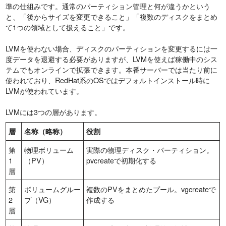
準の仕組みです。通常のパーティション管理と何が違うかという
と、「後からサイズを変更できること」「複数のディスクをまとめ
て1つの領域として扱えること」です。
LVMを使わない場合、ディスクのパーティションを変更するには一
度データを退避する必要がありますが、LVMを使えば稼働中のシス
テムでもオンラインで拡張できます。本番サーバーでは当たり前に
使われており、RedHat系のOSではデフォルトインストール時に
LVMが使われています。
LVMには3つの層があります。
層
名称（略称）
役割
第
物理ボリューム
実際の物理ディスク・パーティション。
1
（PV）
pvcreateで初期化する
層
第
ボリュームグルー
複数のPVをまとめたプール。vgcreateで
2
プ（VG）
作成する
層