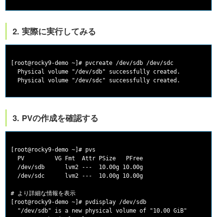
2. 実際に実行してみる
[root@rocky9-demo ~]# pvcreate /dev/sdb /dev/sdc

  Physical volume "/dev/sdb" successfully created.

3. PVの作成を確認する
[root@rocky9-demo ~]# pvs

  PV         VG Fmt  Attr PSize   PFree

  /dev/sdb      lvm2 ---  10.00g 10.00g

  /dev/sdc      lvm2 ---  10.00g 10.00g

# より詳細な情報を表示

[root@rocky9-demo ~]# pvdisplay /dev/sdb

  "/dev/sdb" is a new physical volume of "10.00 GiB"
