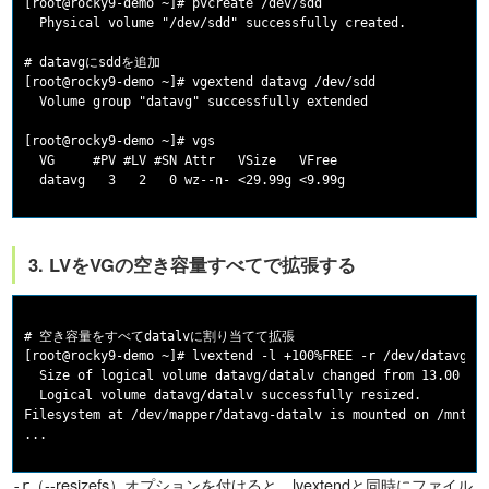
[root@rocky9-demo ~]# pvcreate /dev/sdd

  Physical volume "/dev/sdd" successfully created.

# datavgにsddを追加

[root@rocky9-demo ~]# vgextend datavg /dev/sdd

  Volume group "datavg" successfully extended

[root@rocky9-demo ~]# vgs

  VG     #PV #LV #SN Attr   VSize   VFree

3. LVをVGの空き容量すべてで拡張する
# 空き容量をすべてdatalvに割り当てて拡張

[root@rocky9-demo ~]# lvextend -l +100%FREE -r /dev/datavg/da
  Size of logical volume datavg/datalv changed from 13.00 GiB
  Logical volume datavg/datalv successfully resized.

Filesystem at /dev/mapper/datavg-datalv is mounted on /mnt/da
（--resizefs）オプションを付けると、lvextendと同時にファイル
-r