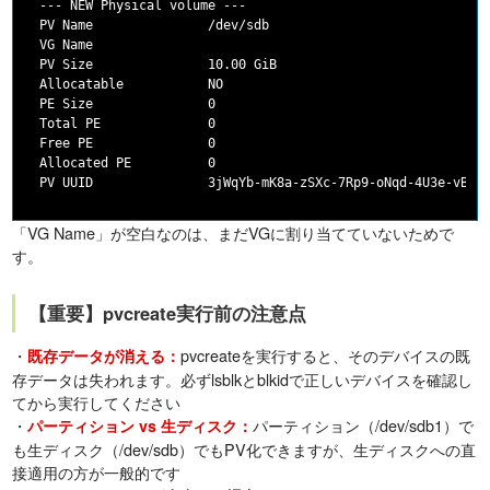
  --- NEW Physical volume ---

  PV Name               /dev/sdb

  VG Name

  PV Size               10.00 GiB

  Allocatable           NO

  PE Size               0

  Total PE              0

  Free PE               0

  Allocated PE          0

「VG Name」が空白なのは、まだVGに割り当てていないためで
す。
【重要】pvcreate実行前の注意点
・
pvcreateを実行すると、そのデバイスの既
既存データが消える：
存データは失われます。必ずlsblkとblkidで正しいデバイスを確認し
てから実行してください
・
パーティション（/dev/sdb1）で
パーティション vs 生ディスク：
も生ディスク（/dev/sdb）でもPV化できますが、生ディスクへの直
接適用の方が一般的です