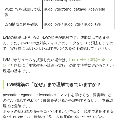
VGにPVを追加して拡
sudo vgextend datavg /dev/sdd
張
LVM構成全体を確認
/
/
sudo pvs
sudo vgs
sudo lvs
LVMの構築はPV→VG→LVの順序が絶対です。逆順にはできませ
ん。また、pvcreateは対象ディスクのデータをすべて消去しますの
で、実行前に
と
でデバイスを必ず確認してください。
lsblk
blkid
LVMでボリュームを拡張したい場合は、
Linux ポート確認の全コマ
ンド
と同様に「現状確認→計画→実行」の順で慎重に進めることが
現場の基本です。
LVM構築の「なぜ」まで理解できていますか？
pvcreate・vgcreate・lvcreateのコマンドを叩けても、障害時にど
のPVが壊れてVGがどう影響を受けるかを説明できないと、本番環
境では危険です。
ネットの切れ端の情報をコピペするだけでなく、現場で通用する安
全なLinuxサーバー構築の「型」を体系的に身につけたい方へ、