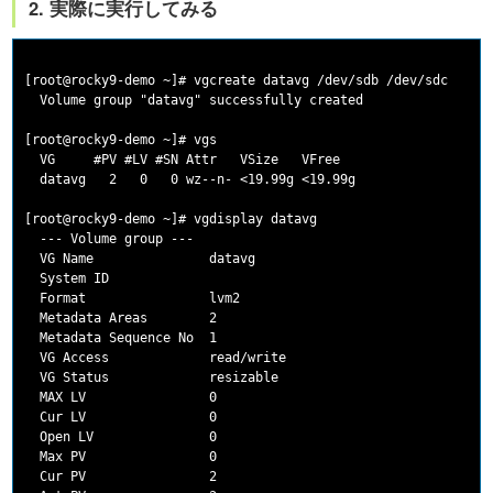
2. 実際に実行してみる
[root@rocky9-demo ~]# vgcreate datavg /dev/sdb /dev/sdc

  Volume group "datavg" successfully created

[root@rocky9-demo ~]# vgs

  VG     #PV #LV #SN Attr   VSize   VFree

  datavg   2   0   0 wz--n- <19.99g <19.99g

[root@rocky9-demo ~]# vgdisplay datavg

  --- Volume group ---

  VG Name               datavg

  System ID

  Format                lvm2

  Metadata Areas        2

  Metadata Sequence No  1

  VG Access             read/write

  VG Status             resizable

  MAX LV                0

  Cur LV                0

  Open LV               0

  Max PV                0

  Cur PV                2
