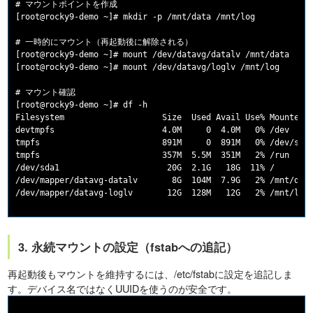
# マウントポイントを作成

[root@rocky9-demo ~]# mkdir -p /mnt/data /mnt/log

# 一時的にマウント（再起動後に解除される）

[root@rocky9-demo ~]# mount /dev/datavg/datalv /mnt/data

[root@rocky9-demo ~]# mount /dev/datavg/loglv /mnt/log

# マウント確認

[root@rocky9-demo ~]# df -h

Filesystem                    Size  Used Avail Use% Mounted o
devtmpfs                      4.0M     0  4.0M   0% /dev

tmpfs                         891M     0  891M   0% /dev/shm

tmpfs                         357M  5.5M  351M   2% /run

/dev/sda1                      20G  2.1G   18G  11% /

/dev/mapper/datavg-datalv       8G  104M  7.9G   2% /mnt/data
3. 永続マウントの設定（fstabへの追記）
再起動後もマウントを維持するには、/etc/fstabに設定を追記しま
す。デバイス名ではなくUUIDを使うのが安全です。