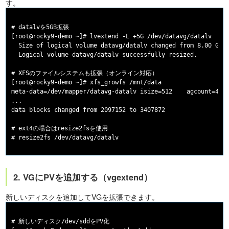
す。
# datalvを5GB拡張

[root@rocky9-demo ~]# lvextend -L +5G /dev/datavg/datalv

  Size of logical volume datavg/datalv changed from 8.00 GiB 
  Logical volume datavg/datalv successfully resized.

# XFSのファイルシステムも拡張（オンライン対応）

[root@rocky9-demo ~]# xfs_growfs /mnt/data

meta-data=/dev/mapper/datavg-datalv isize=512    agcount=4, a
...

data blocks changed from 2097152 to 3407872

# ext4の場合はresize2fsを使用

2. VGにPVを追加する（vgextend）
新しいディスクを追加してVGを拡張できます。
# 新しいディスク/dev/sddをPV化
