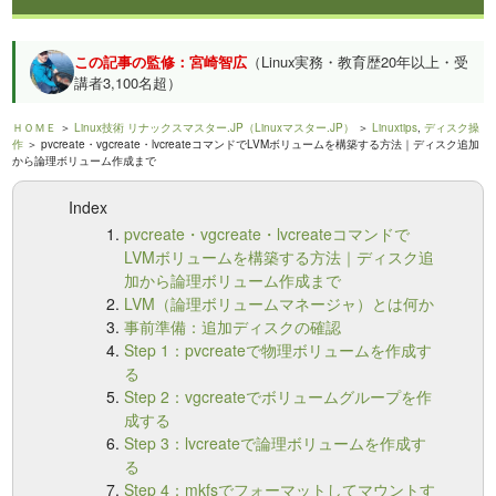
この記事の監修：宮崎智広
（Linux実務・教育歴20年以上・受
講者3,100名超）
ＨＯＭＥ
＞
Linux技術 リナックスマスター.JP（Linuxマスター.JP）
＞
Linuxtips
,
ディスク操
作
＞ pvcreate・vgcreate・lvcreateコマンドでLVMボリュームを構築する方法｜ディスク追加
から論理ボリューム作成まで
Index
pvcreate・vgcreate・lvcreateコマンドで
LVMボリュームを構築する方法｜ディスク追
加から論理ボリューム作成まで
LVM（論理ボリュームマネージャ）とは何か
事前準備：追加ディスクの確認
Step 1：pvcreateで物理ボリュームを作成す
る
Step 2：vgcreateでボリュームグループを作
成する
Step 3：lvcreateで論理ボリュームを作成す
る
Step 4：mkfsでフォーマットしてマウントす