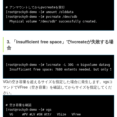
# アンマウントしてからpvcreateを実行

[root@rocky9-demo ~]# umount /olddata

[root@rocky9-demo ~]# pvcreate /dev/sdb

3. 「Insufficient free space」でlvcreateが失敗する場
合
[root@rocky9-demo ~]# lvcreate -L 30G -n bigvolume datavg

VGの空き容量を超えるサイズを指定した場合に発生します。vgsコ
マンドでVFree（空き容量）を確認してからサイズを指定してくだ
さい。
# 空き容量を確認

[root@rocky9-demo ~]# vgs

  VG     #PV #LV #SN Attr   VSize   VFree
