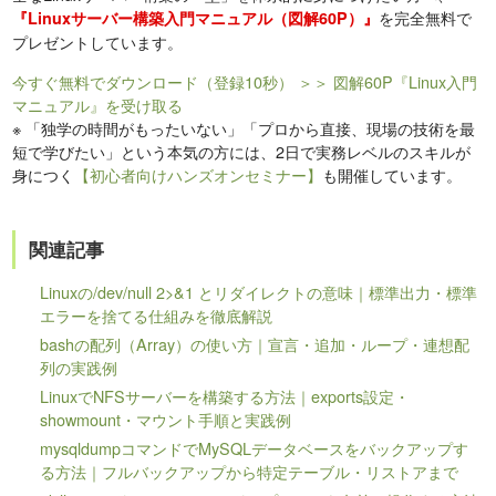
を完全無料で
『Linuxサーバー構築入門マニュアル（図解60P）』
プレゼントしています。
今すぐ無料でダウンロード（登録10秒）
＞＞ 図解60P『Linux入門
マニュアル』を受け取る
※
「独学の時間がもったいない」「プロから直接、現場の技術を最
短で学びたい」という本気の方には、2日で実務レベルのスキルが
身につく
【初心者向けハンズオンセミナー】
も開催しています。
関連記事
Linuxの/dev/null 2>&1 とリダイレクトの意味｜標準出力・標準
エラーを捨てる仕組みを徹底解説
bashの配列（Array）の使い方｜宣言・追加・ループ・連想配
列の実践例
LinuxでNFSサーバーを構築する方法｜exports設定・
showmount・マウント手順と実践例
mysqldumpコマンドでMySQLデータベースをバックアップす
る方法｜フルバックアップから特定テーブル・リストアまで