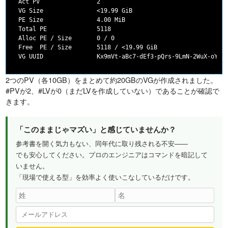
  Act PV                2

  VG Size               <19.99 GiB

  PE Size               4.00 MiB

  Total PE              5118

  Alloc PE / Size       0 / 0

  Free  PE / Size       5118 / <19.99 GiB

2つのPV（各10GB）をまとめて約20GBのVGが作成されました。
#PVが2、#LVが0（まだLVを作成していない）であることが確認で
きます。
「このままじゃマズい」と感じていませんか？
参考書を開く気力もない、同年代に取り残される不安——
でも安心してください。プロのエンジニアはコマンドを暗記して
いません。
「現場で使える型」を効率よく使いこなしているだけです。