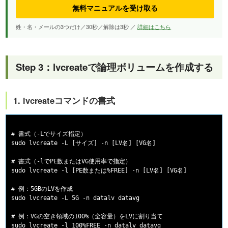
無料マニュアルを受け取る
姓・名・メールの3つだけ／30秒／解除は3秒 ／
詳細はこちら
Step 3：lvcreateで論理ボリュームを作成する
1. lvcreateコマンドの書式
# 書式（-Lでサイズ指定）

sudo lvcreate -L [サイズ] -n [LV名] [VG名]

# 書式（-lでPE数またはVG使用率で指定）

sudo lvcreate -l [PE数または%FREE] -n [LV名] [VG名]

# 例：5GBのLVを作成

sudo lvcreate -L 5G -n datalv datavg

# 例：VGの空き領域の100%（全容量）をLVに割り当て

sudo lvcreate -l 100%FREE -n datalv datavg
