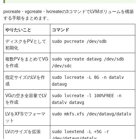
pvcreate・vgcreate・lvcreateの3コマンドでLVMボリュームを構築
する手順をまとめます。
やりたいこと
コマンド
ディスクをPVとして
sudo pvcreate /dev/sdb
初期化
複数PVをまとめてVG
sudo vgcreate datavg /dev/sdb
を作成
/dev/sdc
指定サイズのLVを作
sudo lvcreate -L 8G -n datalv
成
datavg
VGの空き全容量でLV
sudo lvcreate -l 100%FREE -n
を作成
datalv datavg
LVをXFSでフォーマ
sudo mkfs.xfs /dev/datavg/datalv
ット
LVのサイズを拡張
sudo lvextend -L +5G -r
/dev/datavg/datalv