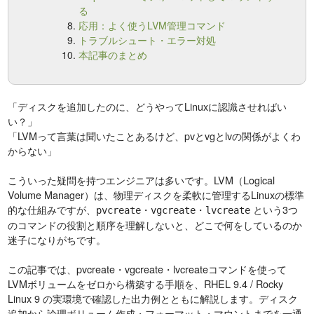
る
応用：よく使うLVM管理コマンド
トラブルシュート・エラー対処
本記事のまとめ
「ディスクを追加したのに、どうやってLinuxに認識させればい
い？」
「LVMって言葉は聞いたことあるけど、pvとvgとlvの関係がよくわ
からない」
こういった疑問を持つエンジニアは多いです。LVM（Logical
Volume Manager）は、物理ディスクを柔軟に管理するLinuxの標準
的な仕組みですが、
・
・
という3つ
pvcreate
vgcreate
lvcreate
のコマンドの役割と順序を理解しないと、どこで何をしているのか
迷子になりがちです。
この記事では、pvcreate・vgcreate・lvcreateコマンドを使って
LVMボリュームをゼロから構築する手順を、RHEL 9.4 / Rocky
Linux 9 の実環境で確認した出力例とともに解説します。ディスク
追加から論理ボリューム作成・フォーマット・マウントまでを一通