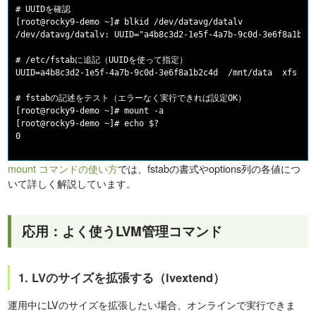
# UUIDを確認

[root@rocky9-demo ~]# blkid /dev/datavg/datalv

/dev/datavg/datalv: UUID="a4b8c3d2-1e5f-4a7b-9c0d-3e6f8a1b2c4
# /etc/fstabに追記（UUIDを使って指定）

UUID=a4b8c3d2-1e5f-4a7b-9c0d-3e6f8a1b2c4d  /mnt/data  xfs  de
# fstabの記述をテスト（エラーなく実行できれば設定OK）

[root@rocky9-demo ~]# mount -a

[root@rocky9-demo ~]# echo $?

mount コマンドの使い方
では、fstabの書式やoptions列の各値につ
いて詳しく解説しています。
応用：よく使うLVM管理コマンド
1. LVのサイズを拡張する（lvextend）
運用中にLVのサイズを拡張したい場合、オンラインで実行できま