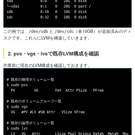
sda             8:0    0   20G  0 disk

└─sda1          8:1    0   20G  0 part /

sdb             8:16   0   10G  0 disk

この例では、
と
（各10GB）が追加済みのディ
/dev/sdb
/dev/sdc
スクです。これらにLVMを構築していきます。
2. pvs・vgs・lvsで既存LVM構成を確認
作業前に現在のLVM構成を確認しておきます。
# 既存の物理ボリューム一覧

$ sudo pvs

  PV         VG        Fmt  Attr PSize   PFree

# 既存のボリュームグループ一覧

$ sudo vgs

  VG   #PV #LV #SN Attr   VSize VFree

# 既存の論理ボリューム一覧

$ sudo lvs
