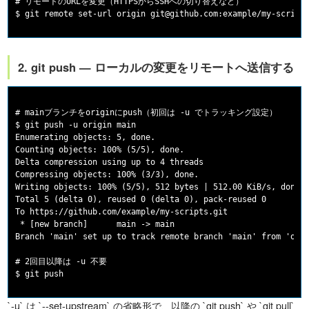
# リモートのURLを変更（HTTPSからSSHへの切り替えなど）

2. git push — ローカルの変更をリモートへ送信する
# mainブランチをoriginにpush（初回は -u でトラッキング設定）

$ git push -u origin main

Enumerating objects: 5, done.

Counting objects: 100% (5/5), done.

Delta compression using up to 4 threads

Compressing objects: 100% (3/3), done.

Writing objects: 100% (5/5), 512 bytes | 512.00 KiB/s, done.

Total 5 (delta 0), reused 0 (delta 0), pack-reused 0

To https://github.com/example/my-scripts.git

 * [new branch]      main -> main

Branch 'main' set up to track remote branch 'main' from 'orig
# 2回目以降は -u 不要

`-u` は `--set-upstream` の省略形で、以降の `git push` や `git pull`