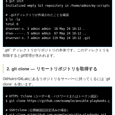
$ git init

Initialized empty Git repository in /home/admin/my-scripts/.g
# .gitディレクトリが作成されたことを確認

$ ls -la

total 0

drwxrwxr-x. 3 admin admin  18 May 24 10:12 .

drwx------. 5 admin admin  67 May 24 10:12 ..

`.git/` ディレクトリがリポジトリの本体です。このディレクトリを
削除するとgit管理が失われます。
2. git clone — リモートリポジトリを取得する
GitHubやGitLabにあるリポジトリをサーバーに持ってくるには `git
clone` を使います。
# HTTPS でclone（ユーザー名・パスワードまたはトークン認証）

$ git clone https://github.com/example/ansible-playbooks.git

# SSHでclone（公開鍵認証設定済みの場合）

$ git clone git@github.com:example/ansible-playbooks.git
