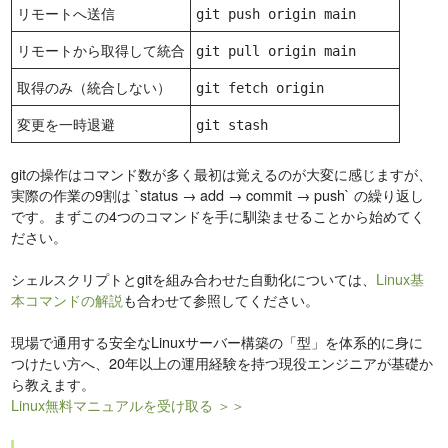
リモートへ送信
git push origin main
リモートから取得して統合
git pull origin main
取得のみ（統合しない）
git fetch origin
変更を一時退避
git stash
gitの操作はコマンド数が多く最初は覚えるのが大変に感じますが、
実際の作業の9割は `status → add → commit → push` の繰り返し
です。まずこの4つのコマンドを手に馴染ませることから始めてく
ださい。
シェルスクリプトとgitを組み合わせた自動化については、
Linux基
本コマンドの解説
も合わせて参照してください。
現場で通用する安全なLinuxサーバー構築の「型」を体系的に身に
つけたい方へ、20年以上の運用経験を持つ現役エンジニアが基礎か
ら教えます。
Linux無料マニュアルを受け取る ＞＞