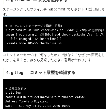
ステージングしたファイルを `git commit` でリポジトリに記録しま
す。
# -m でコミットメッセージを指定（推奨）

$ git commit -m "add check-disk.sh: /var と /tmp の使用率
[main (root-commit) a3f1b9c] add check-disk.sh: /var 
 1 file changed, 12 insertions(+)

コミットメッセージは「何をしたか」ではなく「なぜその変更をし
たか」を書くと、後から見返したときに意図が伝わります。
4. git log — コミット履歴を確認する
# 全履歴を表示

$ git log

commit a3f1b9c7d8e2f1a4b5c6d7e8f9a0b1c2d3e4f5a6

Author: Tomohiro Miyazaki 
Date:   Sat May 24 10:20:33 2026 +0900
