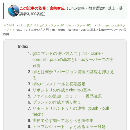
この記事の監修：宮崎智広
（Linux実務・教育歴20年以上・受
講者3,100名超）
ＨＯＭＥ
＞
Linux技術 リナックスマスター.JP（Linuxマスター.JP）
＞
Linuxtips
,
シェルスク
リプト
＞ gitコマンドの使い方入門｜init・clone・commit・pushの基本とLinuxサーバーでの実
践例
Index
gitコマンドの使い方入門｜init・clone・
commit・pushの基本とLinuxサーバーでの実
践例
gitとは何か？バージョン管理の基礎を押さえ
る
gitのインストールと初期設定
リポジトリの作成とcloneの基本
ファイルの追加・コミット・履歴確認
ブランチの作成と切り替え
リモートリポジトリとの連携（push・pull・
fetch）
実務で必ず知っておくべき操作集
トラブルシュート・よくあるエラー対処