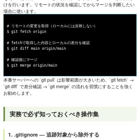
けを行います。リモートの状況を確認してからマージを判断したい
場合に使います。
# リモートの変更を取得（ローカルには反映しない）

$ git fetch origin

# fetchで取得した内容とローカルの差分を確認

$ git diff main origin/main

# 確認後にマージ

本番サーバーへの `git pull` は影響範囲が大きいため、`git fetch` →
`git diff` で差分確認 → `git merge` の流れを習慣にすることを強く
お勧めします。
実務で必ず知っておくべき操作集
1. .gitignore — 追跡対象から除外する