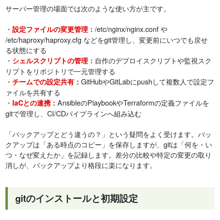
サーバー管理の場面では次のような使い方が主です。
・
/etc/nginx/nginx.conf や
設定ファイルの変更管理：
/etc/haproxy/haproxy.cfg などをgit管理し、変更前にいつでも戻せ
る状態にする
・
自作のデプロイスクリプトや監視スク
シェルスクリプトの管理：
リプトをリポジトリで一元管理する
・
GitHubやGitLabにpushして複数人で設定フ
チームでの設定共有：
ァイルを共有する
・
AnsibleのPlaybookやTerraformの定義ファイルを
IaCとの連携：
gitで管理し、CI/CDパイプラインへ組み込む
「バックアップとどう違うの？」という疑問をよく受けます。バッ
クアップは「ある時点のコピー」を保存しますが、gitは「何を・い
つ・なぜ変えたか」を記録します。差分の比較や特定の変更の取り
消しが、バックアップより格段に楽になります。
gitのインストールと初期設定