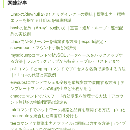
関連記事
Linuxの/dev/null 2>&1 とリダイレクトの意味｜標準出力・標準
エラーを捨てる仕組みを徹底解説
bashの配列（Array）の使い方｜宣言・追加・ループ・連想配
列の実践例
LinuxでNFSサーバーを構築する方法｜exports設定・
showmount・マウント手順と実践例
mysqldumpコマンドでMySQLデータベースをバックアップす
る方法｜フルバックアップから特定テーブル・リストアまで
pkillコマンドとpgrepコマンドでプロセスを名前で操作する方法
｜kill・psの代替と実践例
envsubstコマンドでシェル変数を環境変数で展開する方法｜テ
ンプレートファイルの動的生成と実務活用も
chageコマンドでパスワード有効期限を管理する方法｜アカウ
ント無効化や強制変更の設定も
mtrコマンドでネットワーク経路と品質を確認する方法｜pingと
tracerouteを統合した障害切り分けも
teeコマンドで標準出力とファイルに同時出力する方法｜パイプ
と組み合わせたログ保存の実践例も