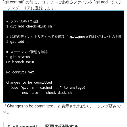
`git commit` の前に、コミットに含めるファイルを `git add` でステ
ージングエリアに登録します。
# ファイルを1つ追加

$ git add check-disk.sh

# 現在のディレクトリ内すべてを追加（.gitignoreで除外されたものを除く）
$ git add .

# ステージング状態を確認

$ git status

On branch main

No commits yet

Changes to be committed:

  (use "git rm --cached 
..." to unstage)

「Changes to be committed」と表示されればステージング済みで
す。
3. git commit — 変更を記録する