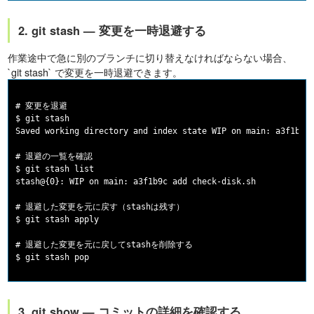
2. git stash — 変更を一時退避する
作業途中で急に別のブランチに切り替えなければならない場合、
`git stash` で変更を一時退避できます。
# 変更を退避

$ git stash

Saved working directory and index state WIP on main: a3f1b9c 
# 退避の一覧を確認

$ git stash list

stash@{0}: WIP on main: a3f1b9c add check-disk.sh

# 退避した変更を元に戻す（stashは残す）

$ git stash apply

# 退避した変更を元に戻してstashを削除する

3. git show — コミットの詳細を確認する