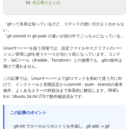
本記事のまとめ
「gitって名前は知っているけど、コマンドの使い方がよくわからな
い」
「git commit や git push の違いが頭の中でごっちゃになっている」
Linuxサーバーを扱う現場では、設定ファイルやスクリプトのバー
ジョン管理にgitを使うケースが当たり前になっています。コンテ
ナ・IaCツール（Ansible、Terraform）との連携でも、gitの操作は
避けて通れません。
この記事では、Linuxサーバー上でgitコマンドを初めて使う方に向
けて、インストールと初期設定からcommit・push・branchの基本
操作、よくあるエラーの対処法まで体系的に解説します。RHEL
9.4 / Ubuntu 24.04 LTSで動作確認済みです。
この記事のポイント
・git init でローカルリポジトリを作成し、git add → git