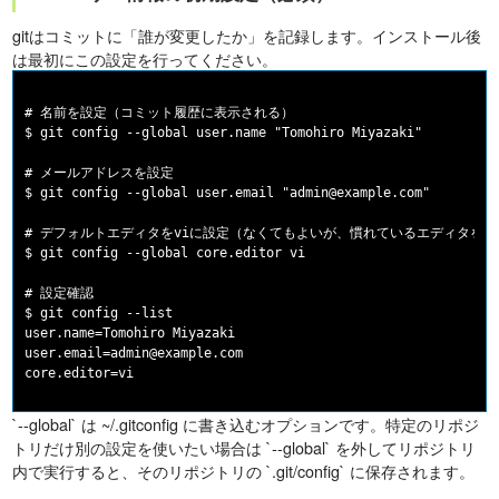
gitはコミットに「誰が変更したか」を記録します。インストール後
は最初にこの設定を行ってください。
# 名前を設定（コミット履歴に表示される）

$ git config --global user.name "Tomohiro Miyazaki"

# メールアドレスを設定

$ git config --global user.email "admin@example.com"

# デフォルトエディタをviに設定（なくてもよいが、慣れているエディタを指
$ git config --global core.editor vi

# 設定確認

$ git config --list

user.name=Tomohiro Miyazaki

user.email=admin@example.com

`--global` は ~/.gitconfig に書き込むオプションです。特定のリポジ
トリだけ別の設定を使いたい場合は `--global` を外してリポジトリ
内で実行すると、そのリポジトリの `.git/config` に保存されます。