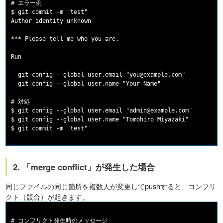
# エラー例

$ git commit -m "test"

Author identity unknown

*** Please tell me who you are.

Run

  git config --global user.email "you@example.com"

  git config --global user.name "Your Name"

# 対処

$ git config --global user.email "admin@example.com"

$ git config --global user.name "Tomohiro Miyazaki"

2. 「merge conflict」が発生した場合
同じファイルの同じ箇所を複数人が変更してpushすると、コンフリ
クト（競合）が起きます。
# コンフリクト発生時のメッセージ
