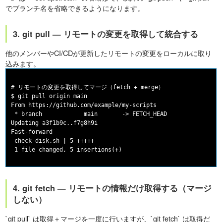
でブランチ名を省略できるようになります。
3. git pull — リモートの変更を取得して統合する
他のメンバーやCI/CDが更新したリモートの変更をローカルに取り
込みます。
# リモートの変更を取得してマージ（fetch + merge）

$ git pull origin main

From https://github.com/example/my-scripts

 * branch            main       -> FETCH_HEAD

Updating a3f1b9c..f7g8h9i

Fast-forward

 check-disk.sh | 5 +++++

4. git fetch — リモートの情報だけ取得する（マージ
しない）
`git pull` は取得＋マージを一度に行いますが、`git fetch` は取得だ