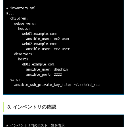
# inventory.yml

all:

  children:

    webservers:

      hosts:

        web01.example.com:

          ansible_user: ec2-user

        web02.example.com:

          ansible_user: ec2-user

    dbservers:

      hosts:

        db01.example.com:

          ansible_user: dbadmin

          ansible_port: 2222

  vars:

3. インベントリの確認
# インベントリ内のホスト一覧を表示
