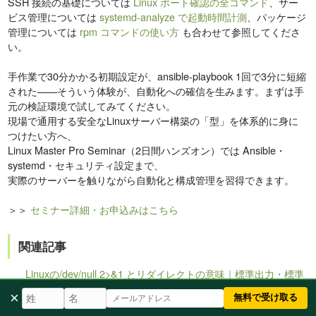
SSH 接続の基礎については
Linux ポート確認の全コマンド
、サー
ビス管理については
systemd-analyze で起動時間計測
、パッケージ
管理については
rpm コマンドの使い方
も合わせて参照してくださ
い。
手作業で30分かかる初期設定が、ansible-playbook 1回で3分に短縮
された——そういう体験が、自動化への確信を生みます。まずは手
元の検証環境で試してみてください。
現場で通用する安全なLinuxサーバー構築の「型」を体系的に身に
つけたい方へ、
Linux Master Pro Seminar（2日間ハンズオン）では Ansible・
systemd・セキュリティ設定まで、
実際のサーバーを触りながら自動化と構成管理を習得できます。
＞＞
セミナー詳細・お申込みはこちら
関連記事
Linuxの/dev/null 2>&1 とリダイレクトの意味｜標準出力・標準
エラーを捨てる仕組みを徹底解説
×
無料で受け取る
bashの配列（Array）の使い方｜宣言・追加・ループ・連想配