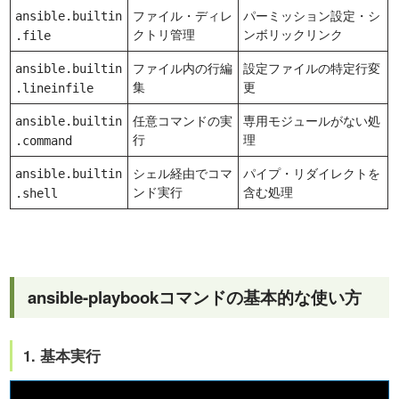
ファイル・ディレ
パーミッション設定・シ
ansible.builtin
クトリ管理
ンボリックリンク
.file
ファイル内の行編
設定ファイルの特定行変
ansible.builtin
集
更
.lineinfile
任意コマンドの実
専用モジュールがない処
ansible.builtin
行
理
.command
シェル経由でコマ
パイプ・リダイレクトを
ansible.builtin
ンド実行
含む処理
.shell
ansible-playbookコマンドの基本的な使い方
1. 基本実行