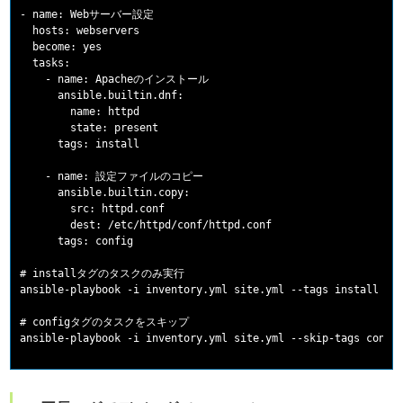
- name: Webサーバー設定

  hosts: webservers

  become: yes

  tasks:

    - name: Apacheのインストール

      ansible.builtin.dnf:

        name: httpd

        state: present

      tags: install

    - name: 設定ファイルのコピー

      ansible.builtin.copy:

        src: httpd.conf

        dest: /etc/httpd/conf/httpd.conf

      tags: config

# installタグのタスクのみ実行

ansible-playbook -i inventory.yml site.yml --tags install

# configタグのタスクをスキップ
