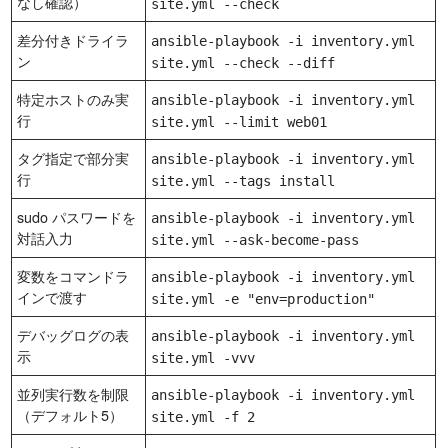
なし確認）
site.yml --check
差分付きドライラ
ansible-playbook -i inventory.yml
ン
site.yml --check --diff
特定ホストのみ実
ansible-playbook -i inventory.yml
行
site.yml --limit web01
タグ指定で部分実
ansible-playbook -i inventory.yml
行
site.yml --tags install
sudo パスワードを
ansible-playbook -i inventory.yml
対話入力
site.yml --ask-become-pass
変数をコマンドラ
ansible-playbook -i inventory.yml
インで渡す
site.yml -e "env=production"
デバッグログの表
ansible-playbook -i inventory.yml
示
site.yml -vvv
並列実行数を制限
ansible-playbook -i inventory.yml
（デフォルト5）
site.yml -f 2