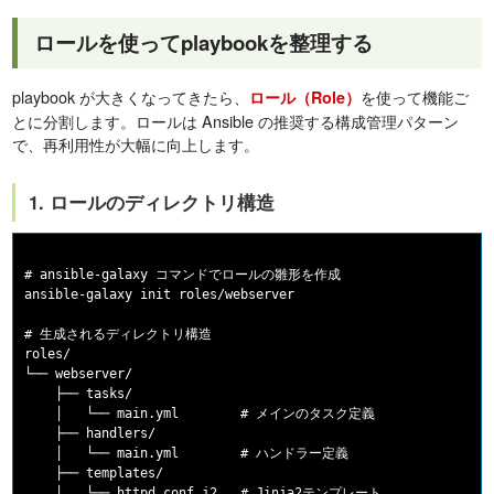
ロールを使ってplaybookを整理する
playbook が大きくなってきたら、
を使って機能ご
ロール（Role）
とに分割します。ロールは Ansible の推奨する構成管理パターン
で、再利用性が大幅に向上します。
1. ロールのディレクトリ構造
# ansible-galaxy コマンドでロールの雛形を作成

ansible-galaxy init roles/webserver

# 生成されるディレクトリ構造

roles/

└── webserver/

    ├── tasks/

    │   └── main.yml        # メインのタスク定義

    ├── handlers/

    │   └── main.yml        # ハンドラー定義

    ├── templates/

    │   └── httpd.conf.j2   # Jinja2テンプレート
