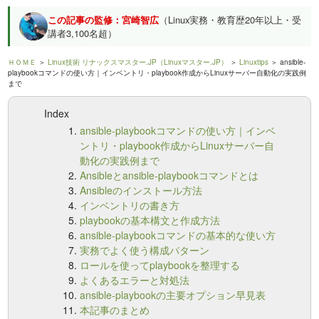
この記事の監修：宮崎智広
（Linux実務・教育歴20年以上・受
講者3,100名超）
ＨＯＭＥ
＞
Linux技術 リナックスマスター.JP（Linuxマスター.JP）
＞
Linuxtips
＞ ansible-
playbookコマンドの使い方｜インベントリ・playbook作成からLinuxサーバー自動化の実践例
まで
Index
ansible-playbookコマンドの使い方｜インベ
ントリ・playbook作成からLinuxサーバー自
動化の実践例まで
Ansibleとansible-playbookコマンドとは
Ansibleのインストール方法
インベントリの書き方
playbookの基本構文と作成方法
ansible-playbookコマンドの基本的な使い方
実務でよく使う構成パターン
ロールを使ってplaybookを整理する
よくあるエラーと対処法
ansible-playbookの主要オプション早見表
本記事のまとめ