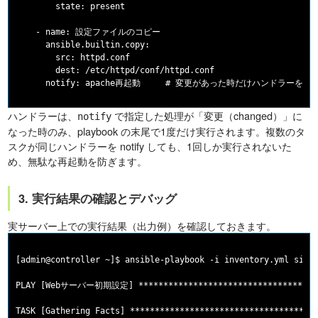
        state: present

    - name: 設定ファイルのコピー

      ansible.builtin.copy:

        src: httpd.conf

        dest: /etc/httpd/conf/httpd.conf

ハンドラーは、
で指定した処理が「変更（changed）」に
notify
なった時のみ、playbook の末尾で1度だけ実行されます。複数のタ
スクが同じハンドラーを notify しても、1回しか実行されないた
め、無駄な再起動を防ぎます。
3. 実行結果の確認とデバッグ
実サーバー上での実行結果（出力例）を確認しておきます。
[admin@controller ~]$ ansible-playbook -i inventory.yml site.
PLAY [Webサーバー初期設定] **************************************
TASK [Gathering Facts] **************************************