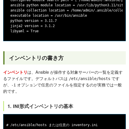
  configured module search path = ['/home/admin/.ansible/plug
  ansible python module location = /usr/lib/python3.11/site-p
  ansible collection location = /home/admin/.ansible/collecti
  executable location = /usr/bin/ansible

  python version = 3.11.7

  jinja2 version = 3.1.2

インベントリの書き方
は、Ansible が操作する対象サーバーの一覧を定義す
インベントリ
るファイルです。デフォルトパスは
です
/etc/ansible/hosts
が、
オプションで任意のファイルを指定するのが実務では一般
-i
的です。
1. INI形式インベントリの基本
# /etc/ansible/hosts または任意の inventory.ini
