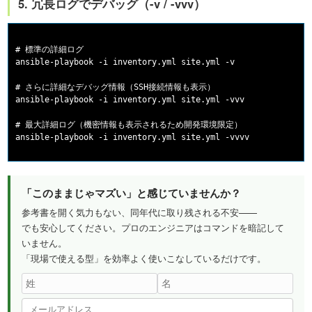
5. 冗長ログでデバッグ（-v / -vvv）
# 標準の詳細ログ

ansible-playbook -i inventory.yml site.yml -v

# さらに詳細なデバッグ情報（SSH接続情報も表示）

ansible-playbook -i inventory.yml site.yml -vvv

# 最大詳細ログ（機密情報も表示されるため開発環境限定）

「このままじゃマズい」と感じていませんか？
参考書を開く気力もない、同年代に取り残される不安——
でも安心してください。プロのエンジニアはコマンドを暗記して
いません。
「現場で使える型」を効率よく使いこなしているだけです。