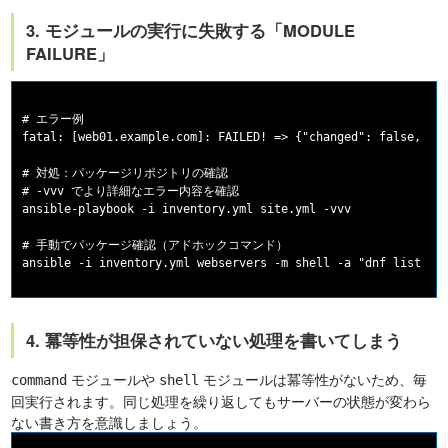
3. モジュールの実行に失敗する「MODULE
FAILURE」
# エラー例

fatal: [web01.example.com]: FAILED! => {"changed": false, "ms
# 対処：パッケージリポジトリの確認

# -vvv でより詳細なエラー内容を確認

ansible-playbook -i inventory.yml site.yml -vvv

# 手動でパッケージ確認（アドホックコマンド）

4. 冪等性が担保されていない処理を書いてしまう
モジュールや
モジュールは冪等性がないため、毎
command
shell
回実行されます。同じ処理を繰り返してもサーバーの状態が変わら
ない書き方を意識しましょう。