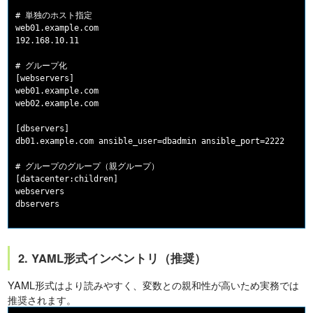
# 単独のホスト指定

web01.example.com

192.168.10.11

# グループ化

[webservers]

web01.example.com

web02.example.com

[dbservers]

db01.example.com ansible_user=dbadmin ansible_port=2222

# グループのグループ（親グループ）

[datacenter:children]

webservers

2. YAML形式インベントリ（推奨）
YAML形式はより読みやすく、変数との親和性が高いため実務では
推奨されます。