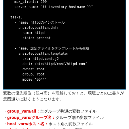
    max_clients: 200

    server_name: "{{ inventory_hostname }}"

  tasks:

    - name: httpdのインストール

      ansible.builtin.dnf:

        name: httpd

        state: present

    - name: 設定ファイルをテンプレートから生成

      ansible.builtin.template:

        src: httpd.conf.j2

        dest: /etc/httpd/conf/httpd.conf

        owner: root

        group: root

変数の優先順位（低→高）を理解しておくと、環境ごとの上書きが
意図通りに動くようになります。
・
全グループ共通の変数ファイル
group_vars/all：
・
グループ別の変数ファイル
group_vars/グループ名：
・
ホスト別の変数ファイル
host_vars/ホスト名：