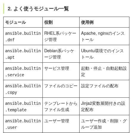
2. よく使うモジュール一覧
モジュール
役割
使用例
RHEL系パッケー
Apache, nginxのインス
ansible.builtin
ジ管理
トール
.dnf
Debian系パッケ
Ubuntu環境でのインス
ansible.builtin
ージ管理
トール
.apt
サービス管理
起動・停止・自動起動設
ansible.builtin
定
.service
ファイルのコピー
設定ファイルの配布
ansible.builtin
.copy
テンプレートから
Jinja2変数展開付きの設
ansible.builtin
ファイル生成
定配布
.template
ユーザー管理
ユーザー作成・削除・グ
ansible.builtin
ループ追加
.user