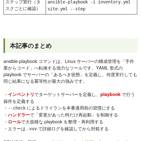
ステップ実行（タ
ansible-playbook -i inventory.yml
スクごとに確認）
site.yml --step
本記事のまとめ
ansible-playbook コマンドは、Linux サーバーの構成管理を「手作
業からコード」へ転換する強力なツールです。YAML 形式の
playbook でサーバーの「あるべき状態」を定義し、何度実行しても
同じ結果になる冪等性が最大の強みです。
・
でターゲットサーバーを定義し、
で行う
インベントリ
playbook
操作を定義する
・
によるドライランを本番適用前の習慣にする
--check
・
で「変更があった時だけ再起動」を制御する
ハンドラー
・
で大規模な playbook を整理・再利用する
ロール
・エラーは
で詳細ログを確認してから対処する
-vvv