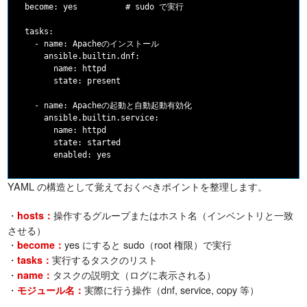
  become: yes          # sudo で実行

  tasks:

    - name: Apacheのインストール

      ansible.builtin.dnf:

        name: httpd

        state: present

    - name: Apacheの起動と自動起動有効化

      ansible.builtin.service:

        name: httpd

        state: started

YAML の構造として覚えておくべきポイントを整理します。
・
操作するグループまたはホスト名（インベントリと一致
hosts：
させる）
・
yes にすると sudo（root 権限）で実行
become：
・
実行するタスクのリスト
tasks：
・
タスクの説明文（ログに表示される）
name：
・
実際に行う操作（dnf, service, copy 等）
モジュール名：