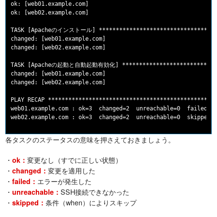
ok: [web01.example.com]

ok: [web02.example.com]

TASK [Apacheのインストール] ************************************
changed: [web01.example.com]

changed: [web02.example.com]

TASK [Apacheの起動と自動起動有効化] ******************************
changed: [web01.example.com]

changed: [web02.example.com]

PLAY RECAP **************************************************
web01.example.com : ok=3  changed=2  unreachable=0  failed=0 
各タスクのステータスの意味を押さえておきましょう。
・
変更なし（すでに正しい状態）
ok：
・
変更を適用した
changed：
・
エラーが発生した
failed：
・
SSH接続できなかった
unreachable：
・
条件（when）によりスキップ
skipped：