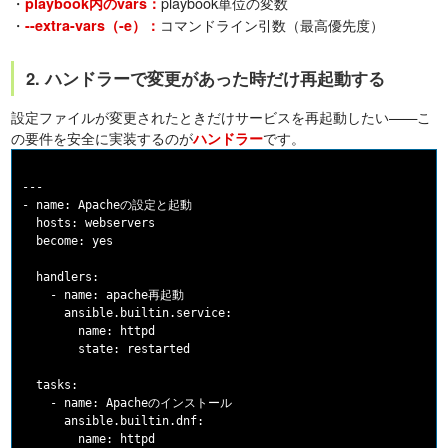
・
playbook単位の変数
playbook内のvars：
・
コマンドライン引数（最高優先度）
--extra-vars（-e）：
2. ハンドラーで変更があった時だけ再起動する
設定ファイルが変更されたときだけサービスを再起動したい——こ
の要件を安全に実装するのが
です。
ハンドラー
---

- name: Apacheの設定と起動

  hosts: webservers

  become: yes

  handlers:

    - name: apache再起動

      ansible.builtin.service:

        name: httpd

        state: restarted

  tasks:

    - name: Apacheのインストール

      ansible.builtin.dnf:

        name: httpd
