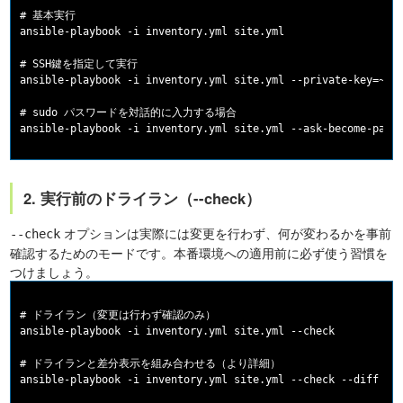
# 基本実行

ansible-playbook -i inventory.yml site.yml

# SSH鍵を指定して実行

ansible-playbook -i inventory.yml site.yml --private-key=~/.s
# sudo パスワードを対話的に入力する場合

2. 実行前のドライラン（--check）
オプションは実際には変更を行わず、何が変わるかを事前
--check
確認するためのモードです。本番環境への適用前に必ず使う習慣を
つけましょう。
# ドライラン（変更は行わず確認のみ）

ansible-playbook -i inventory.yml site.yml --check

# ドライランと差分表示を組み合わせる（より詳細）
