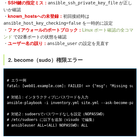
・
が正し
SSH鍵の指定ミス：
ansible_ssh_private_key_file
いか確認
・
初回接続時は
known_hostsへの未登録：
を一時的に設定
ansible_host_key_checking=false
・
Linux ポート確認の全コマ
ファイアウォールのポートブロック：
ンド
で22番ポートの状態を確認
・
の設定を見直す
ユーザー名の誤り：
ansible_user
2. become（sudo）権限エラー
# エラー例

fatal: [web01.example.com]: FAILED! => {"msg": "Missing sudo 
# 対処1：インタラクティブにパスワードを入力

ansible-playbook -i inventory.yml site.yml --ask-become-pass

# 対処2：sudoersでパスワードなしを設定（NOPASSWD）

# /etc/sudoers に以下を追加（visudo で編集）
