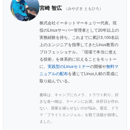
宮崎 智広
（みやざき ともひろ）
株式会社イーネットマーキュリー代表。現
役のLinuxサーバー管理者として20年以上の
実務経験を持ち、これまでに累計3,100名以
上のエンジニアを指導してきたLinux教育の
プロフェッショナル。「現場で本当に使え
る技術」を体系的に伝えることをモットー
に、
実践型のLinuxセミナー
の開催や
無料マ
ニュアルの配布
を通じてLinux人材の育成に
取り組んでいる。
趣味は、キャンプにカメラ、トラウト釣り。好
きな食べ物は、ラーメンにお酒。休肝日が作れ
ない、酒量を減らせないのが悩み。最近、ドラ
マ「フライトエンジェル」を観て涙腺が崩壊し
ました。