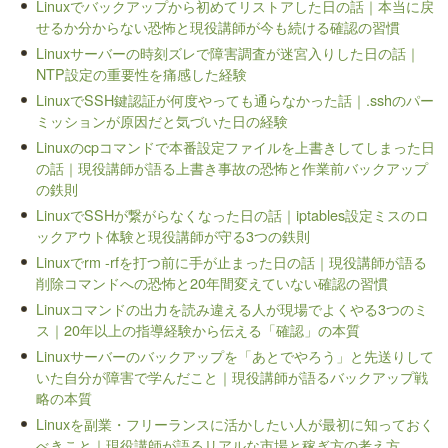
Linuxでバックアップから初めてリストアした日の話｜本当に戻
せるか分からない恐怖と現役講師が今も続ける確認の習慣
Linuxサーバーの時刻ズレで障害調査が迷宮入りした日の話｜
NTP設定の重要性を痛感した経験
LinuxでSSH鍵認証が何度やっても通らなかった話｜.sshのパー
ミッションが原因だと気づいた日の経験
Linuxのcpコマンドで本番設定ファイルを上書きしてしまった日
の話｜現役講師が語る上書き事故の恐怖と作業前バックアップ
の鉄則
LinuxでSSHが繋がらなくなった日の話｜iptables設定ミスのロ
ックアウト体験と現役講師が守る3つの鉄則
Linuxでrm -rfを打つ前に手が止まった日の話｜現役講師が語る
削除コマンドへの恐怖と20年間変えていない確認の習慣
Linuxコマンドの出力を読み違える人が現場でよくやる3つのミ
ス｜20年以上の指導経験から伝える「確認」の本質
Linuxサーバーのバックアップを「あとでやろう」と先送りして
いた自分が障害で学んだこと｜現役講師が語るバックアップ戦
略の本質
Linuxを副業・フリーランスに活かしたい人が最初に知っておく
べきこと｜現役講師が語るリアルな市場と稼ぎ方の考え方