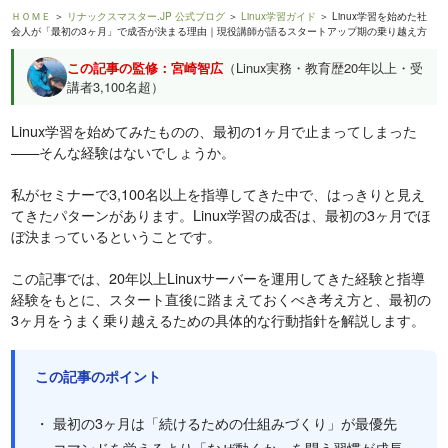
ＨＯＭＥ
＞
リナックスマスター.JP 公式ブログ
＞
Linux学習ガイド
＞ Linux学習を始めた社
会人が「最初の3ヶ月」で成否が決まる理由｜現役講師が語るスタートアップ期の乗り越え方
この記事の監修：宮崎智広
（Linux実務・教育歴20年以上・受
講者3,100名超）
Linux学習を始めてみたものの、最初の1ヶ月で止まってしまった
——そんな経験はないでしょうか。
私がセミナーで3,100名以上を指導してきた中で、はっきりと見え
てきたパターンがあります。Linux学習の成否は、最初の3ヶ月でほ
ぼ決まっているということです。
この記事では、20年以上Linuxサーバーを運用してきた経験と指導
経験をもとに、スタート直後に踏まえておくべき考え方と、最初の
3ヶ月をうまく乗り越えるための具体的な行動指針を解説します。
この記事のポイント
・ 最初の3ヶ月は「続けるための仕組みづくり」が最優先
・ コマンドを覚えるより「なぜ動くか」を問う習慣が成長