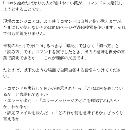
Linuxを始めたばかりの人が陥りやすい罠が、コマンドを丸暗記し
ようとすることです。
現場のエンジニアは、よく使うコマンドは自然と指が覚えますが、
たまにしか使わないものはmanページやWeb検索を使います。それ
で何も問題ありません。
最初の3ヶ月で身につけるべきは「暗記」ではなく「調べ方」と
「読み方」です。コマンドを実行したとき、出力の意味を自分の言
葉で説明できるか——これが理解の尺度です。
たとえば、以下のような場面で自問自答する習慣をつけてくださ
い。
・コマンドを実行して何かが表示された → 「これは何を表してい
るか」と言語化できるか
・エラーが出た → 「エラーメッセージのどこを確認すればいい
か」わかるか
・設定ファイルを読んだ → 「どの行が何を意味するか」ざっくり
言えるか