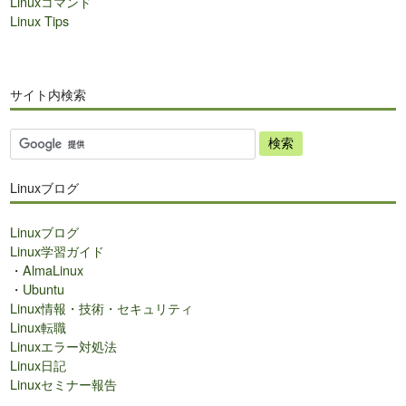
Linuxコマンド
Linux Tips
サイト内検索
サ
イ
ト
Linuxブログ
内
検
Linuxブログ
索
Linux学習ガイド
・
AlmaLinux
・
Ubuntu
Linux情報・技術・セキュリティ
Linux転職
Linuxエラー対処法
Linux日記
Linuxセミナー報告