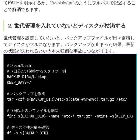
てPATHを明示するか、`/usr/bin/tar`のようにフルパスで記述するこ
とで解消できます。
2. 世代管理を入れていないとディスクが枯渇する
世代管理を設定していないと、バックアップファイルが日々蓄積し
てディスクがフルになります。バックアップが止まった結果、最新
の状態が失われるという本末転倒な事故につながります。
#!/bin/bash

# 7日分だけ保持するスクリプト例

BACKUP_DIR=/backup

KEEP_DAYS=7

# バックアップを作成

tar -czf ${BACKUP_DIR}/etc-$(date +%Y%m%d).tar.gz /etc/

# 7日以上古いファイルを削除

find ${BACKUP_DIR} -name "etc-*.tar.gz" -mtime +${KEEP_DAYS} 
# ディスク使用量を確認
