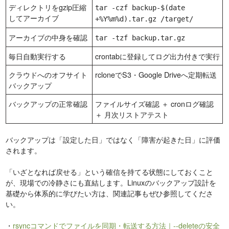
ディレクトリをgzip圧縮
tar -czf backup-$(date
してアーカイブ
+%Y%m%d).tar.gz /target/
アーカイブの中身を確認
tar -tzf backup.tar.gz
毎日自動実行する
crontabに登録してログ出力付きで実行
クラウドへのオフサイト
rcloneでS3・Google Driveへ定期転送
バックアップ
バックアップの正常確認
ファイルサイズ確認 ＋ cronログ確認
＋ 月次リストアテスト
バックアップは「設定した日」ではなく「障害が起きた日」に評価
されます。
「いざとなれば戻せる」という確信を持てる状態にしておくこと
が、現場での冷静さにも直結します。Linuxのバックアップ設計を
基礎から体系的に学びたい方は、関連記事もぜひ参照してくださ
い。
・
rsyncコマンドでファイルを同期・転送する方法｜--deleteの安全