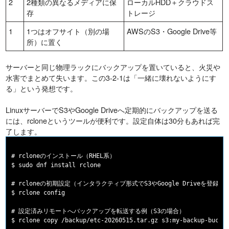
2
2種類の異なるメディアに保
ローカルHDD＋クラウドス
存
トレージ
1
1つはオフサイト（別の場
AWSのS3・Google Drive等
所）に置く
サーバーと同じ物理ラックにバックアップを置いていると、火災や
水害でまとめて失います。この3-2-1は「一緒に壊れないようにす
る」という発想です。
LinuxサーバーでS3やGoogle Driveへ定期的にバックアップを送る
には、rcloneというツールが便利です。設定自体は30分もあれば完
了します。
# rcloneのインストール（RHEL系）

$ sudo dnf install rclone

# rcloneの初期設定（インタラクティブ形式でS3やGoogle Driveを登録）

$ rclone config

# 設定済みリモートへバックアップを転送する例（S3の場合）

$ rclone copy /backup/etc-20260515.tar.gz s3:my-backup-bucket