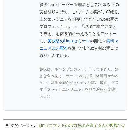
役のLinuxサーバー管理者として20年以上の
実務経験を持ち、これまでに累計3,100名以
上のエンジニアを指導してきたLinux教育の
プロフェッショナル。「現場で本当に使え
る技術」を体系的に伝えることをモットー
に、
実践型のLinuxセミナー
の開催や
無料マ
ニュアルの配布
を通じてLinux人材の育成に
取り組んでいる。
趣味は、キャンプにカメラ、トラウト釣り。好
きな食べ物は、ラーメンにお酒。休肝日が作れ
ない、酒量を減らせないのが悩み。最近、ドラ
マ「フライトエンジェル」を観て涙腺が崩壊し
ました。
次のページへ：
Linuxコマンドの出力を読み違える人が現場でよ