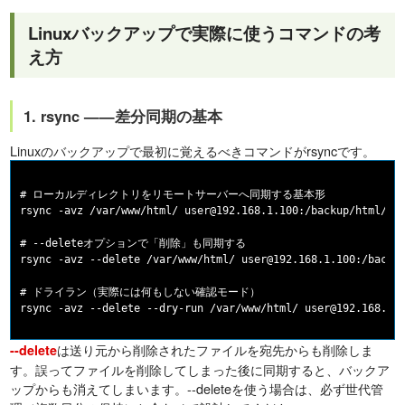
Linuxバックアップで実際に使うコマンドの考
え方
1. rsync ——差分同期の基本
Linuxのバックアップで最初に覚えるべきコマンドがrsyncです。
# ローカルディレクトリをリモートサーバーへ同期する基本形

rsync -avz /var/www/html/ user@192.168.1.100:/backup/html/

# --deleteオプションで「削除」も同期する

rsync -avz --delete /var/www/html/ user@192.168.1.100:/backup
# ドライラン（実際には何もしない確認モード）

は送り元から削除されたファイルを宛先からも削除しま
--delete
す。誤ってファイルを削除してしまった後に同期すると、バックア
ップからも消えてしまいます。--deleteを使う場合は、必ず世代管