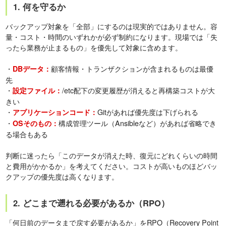
1. 何を守るか
バックアップ対象を「全部」にするのは現実的ではありません。容
量・コスト・時間のいずれかが必ず制約になります。現場では「失
ったら業務が止まるもの」を優先して対象に含めます。
・
顧客情報・トランザクションが含まれるものは最優
DBデータ：
先
・
/etc配下の変更履歴が消えると再構築コストが大
設定ファイル：
きい
・
Gitがあれば優先度は下げられる
アプリケーションコード：
・
構成管理ツール（Ansibleなど）があれば省略でき
OSそのもの：
る場合もある
判断に迷ったら「このデータが消えた時、復元にどれくらいの時間
と費用がかかるか」を考えてください。コストが高いものほどバッ
クアップの優先度は高くなります。
2. どこまで遡れる必要があるか（RPO）
「何日前のデータまで戻す必要があるか」をRPO（Recovery Point