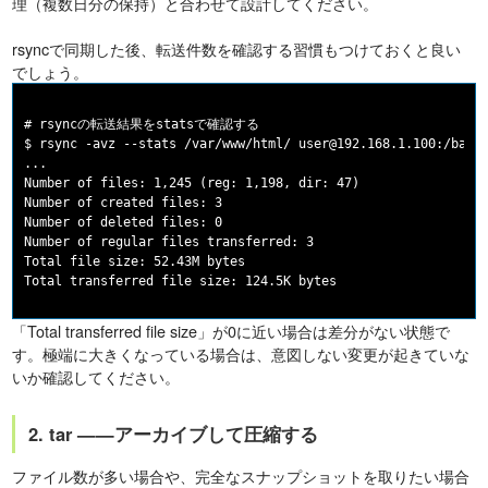
理（複数日分の保持）と合わせて設計してください。
rsyncで同期した後、転送件数を確認する習慣もつけておくと良い
でしょう。
# rsyncの転送結果をstatsで確認する

$ rsync -avz --stats /var/www/html/ user@192.168.1.100:/backu
...

Number of files: 1,245 (reg: 1,198, dir: 47)

Number of created files: 3

Number of deleted files: 0

Number of regular files transferred: 3

Total file size: 52.43M bytes

「Total transferred file size」が0に近い場合は差分がない状態で
す。極端に大きくなっている場合は、意図しない変更が起きていな
いか確認してください。
2. tar ——アーカイブして圧縮する
ファイル数が多い場合や、完全なスナップショットを取りたい場合