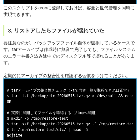
このスクリプトをcronに登録しておけば、容量と世代管理を同時に
実現できます。
3. リストアしたらファイルが壊れていた
要注意なのが、バックアップファイル自体が破損しているケースで
す。tarアーカイブは作成時に無音で完了しても、ファイルシステム
のエラーや書き込み途中でのディスクフル等で壊れることがありま
す。
定期的にアーカイブの整合性を確認する習慣をつけてください。
# tarアーカイブの整合性チェック（-tで内容一覧が取得できれば正常）

$ tar -tzf /backup/etc-20260515.tar.gz > /dev/null && e
OK

# 実際に展開してファイルを確認する（/tmpへ展開）

$ mkdir -p /tmp/restore-test

$ tar -xzf /backup/etc-20260515.tar.gz -C /tmp/restore-test/

$ ls /tmp/restore-test/etc/ | head -5

adjtime
