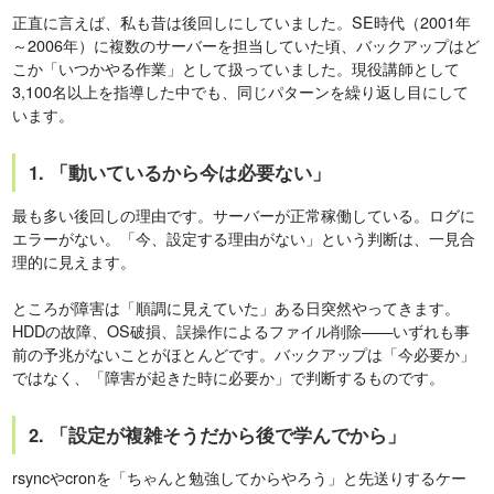
正直に言えば、私も昔は後回しにしていました。SE時代（2001年
～2006年）に複数のサーバーを担当していた頃、バックアップはど
こか「いつかやる作業」として扱っていました。現役講師として
3,100名以上を指導した中でも、同じパターンを繰り返し目にして
います。
1. 「動いているから今は必要ない」
最も多い後回しの理由です。サーバーが正常稼働している。ログに
エラーがない。「今、設定する理由がない」という判断は、一見合
理的に見えます。
ところが障害は「順調に見えていた」ある日突然やってきます。
HDDの故障、OS破損、誤操作によるファイル削除——いずれも事
前の予兆がないことがほとんどです。バックアップは「今必要か」
ではなく、「障害が起きた時に必要か」で判断するものです。
2. 「設定が複雑そうだから後で学んでから」
rsyncやcronを「ちゃんと勉強してからやろう」と先送りするケー