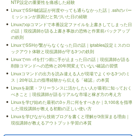
NTP設定の重要性を痛感した経験
LinuxでSSH鍵認証が何度やっても通らなかった話｜.sshのパー
ミッションが原因だと気づいた日の経験
Linuxのcpコマンドで本番設定ファイルを上書きしてしまった日
の話｜現役講師が語る上書き事故の恐怖と作業前バックアップ
の鉄則
LinuxでSSHが繋がらなくなった日の話｜iptables設定ミスのロ
ックアウト体験と現役講師が守る3つの鉄則
Linuxでrm -rfを打つ前に手が止まった日の話｜現役講師が語る
削除コマンドへの恐怖と20年間変えていない確認の習慣
Linuxコマンドの出力を読み違える人が現場でよくやる3つのミ
ス｜20年以上の指導経験から伝える「確認」の本質
Linuxを副業・フリーランスに活かしたい人が最初に知っておく
べきこと｜現役講師が語るリアルな市場と稼ぎ方の考え方
Linuxを学び始めた最初の3ヶ月に何をすべきか｜3,100名を指導
した現役講師が教える初動の正しい使い方
Linuxを学びながら技術ブログを書くと理解が3倍深まる理由｜
現役講師が教えるアウトプット学習の本質