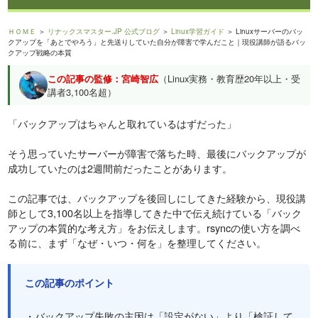
ＨＯＭＥ
＞
リナックスマスター.JP 公式ブログ
＞
Linux学習ガイド
＞ Linuxサーバーのバッ
クアップを「あとでやろう」と先送りしていた自分が障害で学んだこと｜現役講師が語るバッ
クアップ戦略の本質
この記事の監修：宮崎智広
（Linux実務・教育歴20年以上・受
講者3,100名超）
「バックアップはちゃんと取れているはずだった」
そう思っていたサーバーが障害で落ちた時、最後にバックアップが
成功していたのは2週間前だったことがあります。
この記事では、バックアップを後回しにしてきた経験から、現役講
師として3,100名以上を指導してきた中で伝え続けている「バック
アップの本質的な考え方」をお伝えします。rsyncの使い方を調べ
る前に、まず「なぜ・いつ・何を」を整理してください。
この記事のポイント
・バックアップ失敗の主因は「設定がない」より「検証して