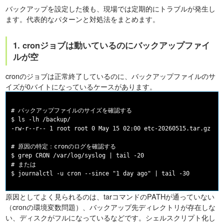
バックアップを設定した後も、現場では定期的にトラブルが発生し
ます。代表的なパターンと対処法をまとめます。
1. cronジョブは動いているのにバックアップファイ
ルが空
cronのジョブは正常終了しているのに、バックアップファイルのサ
イズが0バイトになっているケースがあります。
# バックアップファイルのサイズを確認する

$ ls -lh /backup/

-rw-r--r-- 1 root root 0 May 15 02:00 etc-20260515.tar.gz

# 原因の特定：cronのログを確認する

$ grep CRON /var/log/syslog | tail -20

# または

原因としてよく見られるのは、tarコマンドのPATHが通っていない
（cronの環境変数問題）、バックアップ先ディレクトリが存在しな
い、ディスクがフルになっているなどです。シェルスクリプト化し