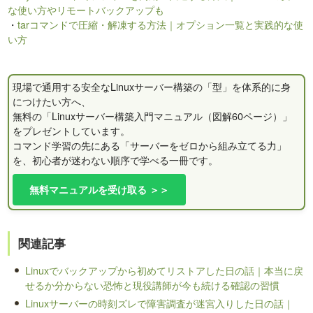
な使い方やリモートバックアップも
・
tarコマンドで圧縮・解凍する方法｜オプション一覧と実践的な使
い方
現場で通用する安全なLinuxサーバー構築の「型」を体系的に身
につけたい方へ、
無料の「Linuxサーバー構築入門マニュアル（図解60ページ）」
をプレゼントしています。
コマンド学習の先にある「サーバーをゼロから組み立てる力」
を、初心者が迷わない順序で学べる一冊です。
無料マニュアルを受け取る ＞＞
関連記事
Linuxでバックアップから初めてリストアした日の話｜本当に戻
せるか分からない恐怖と現役講師が今も続ける確認の習慣
Linuxサーバーの時刻ズレで障害調査が迷宮入りした日の話｜