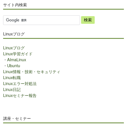
サイト内検索
サ
イ
ト
Linuxブログ
内
検
Linuxブログ
索
Linux学習ガイド
・
AlmaLinux
・
Ubuntu
Linux情報・技術・セキュリティ
Linux転職
Linuxエラー対処法
Linux日記
Linuxセミナー報告
講座・セミナー