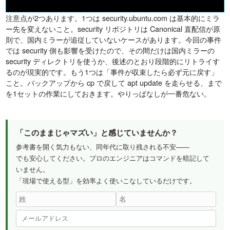
注意点が2つあります。1つは security.ubuntu.com は基本的にミラ
ー先を変えないこと。security リポジトリは Canonical 直配信が原
則で、国内ミラーが追従していないケースがあります。今回の事件
では security 側も影響を受けたので、その間だけは国内ミラーの
security ディレクトリを使うか、後述のとおり段階的にリトライす
るのが現実的です。もう1つは「事件が収束したら必ず元に戻す」
こと。バックアップから cp で戻して apt update を走らせる、まで
を1セットの作業にしておきます。やりっぱなしが一番危ない。
「このままじゃマズい」と感じていませんか？
参考書を開く気力もない、同年代に取り残される不安——
でも安心してください。プロのエンジニアはコマンドを暗記して
いません。
「現場で使える型」を効率よく使いこなしているだけです。