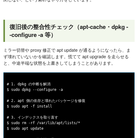
復旧後の整合性チェック（apt-cache・dpkg -
-configure -a 等）
ミラー切替や proxy 修正で apt update が通るようになったら、ま
ず壊れていないかを確認します。慌てて apt upgrade を走らせる
と、中途半端な状態を上書きしてしまうことがあります。
# 1. dpkg の中断を解消

$ sudo dpkg --configure -a

# 2. apt 側の依存と壊れたパッケージを修復

$ sudo apt -f install

# 3. インデックスを取り直す

$ sudo rm -rf /var/lib/apt/lists/*

$ sudo apt update
