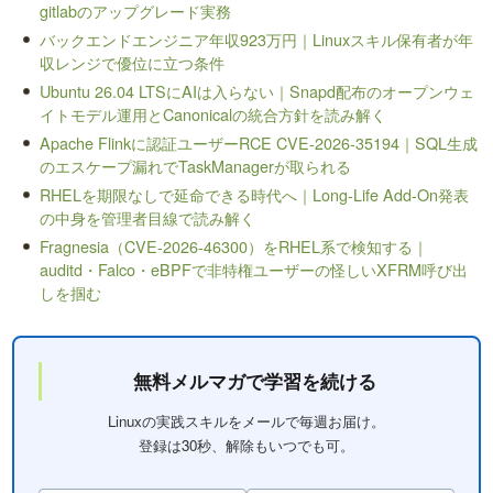
gitlabのアップグレード実務
バックエンドエンジニア年収923万円｜Linuxスキル保有者が年
収レンジで優位に立つ条件
Ubuntu 26.04 LTSにAIは入らない｜Snapd配布のオープンウェ
イトモデル運用とCanonicalの統合方針を読み解く
Apache Flinkに認証ユーザーRCE CVE-2026-35194｜SQL生成
のエスケープ漏れでTaskManagerが取られる
RHELを期限なしで延命できる時代へ｜Long-Life Add-On発表
の中身を管理者目線で読み解く
Fragnesia（CVE-2026-46300）をRHEL系で検知する｜
auditd・Falco・eBPFで非特権ユーザーの怪しいXFRM呼び出
しを掴む
無料メルマガで学習を続ける
Linuxの実践スキルをメールで毎週お届け。
登録は30秒、解除もいつでも可。