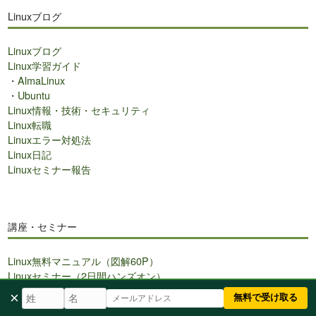
ト
Linuxブログ
内
検
Linuxブログ
索
Linux学習ガイド
・
AlmaLinux
・
Ubuntu
Linux情報・技術・セキュリティ
Linux転職
Linuxエラー対処法
Linux日記
Linuxセミナー報告
講座・セミナー
Linux無料マニュアル（図解60P）
Linuxセミナー（2日間ハンズオン）
Linux講座
×
無料で受け取る