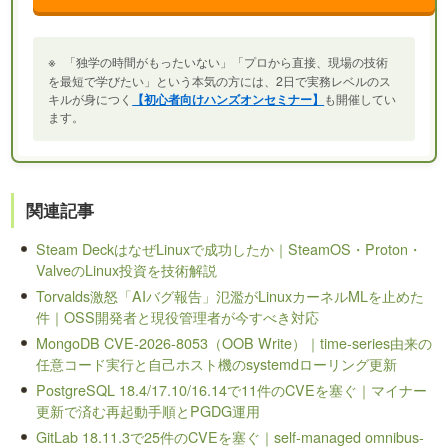
※
「独学の時間がもったいない」「プロから直接、現場の技術
を最短で学びたい」という本気の方には、2日で実務レベルのス
キルが身につく
【初心者向けハンズオンセミナー】
も開催してい
ます。
関連記事
Steam DeckはなぜLinuxで成功したか｜SteamOS・Proton・
ValveのLinux投資を技術解説
Torvalds激怒「AIバグ報告」氾濫がLinuxカーネルMLを止めた
件｜OSS開発者と現役管理者が今すべき対応
MongoDB CVE-2026-8053（OOB Write）｜time-series由来の
任意コード実行と自己ホスト機のsystemdローリング更新
PostgreSQL 18.4/17.10/16.14で11件のCVEを塞ぐ｜マイナー
更新で済む再起動手順とPGDG運用
GitLab 18.11.3で25件のCVEを塞ぐ｜self-managed omnibus-