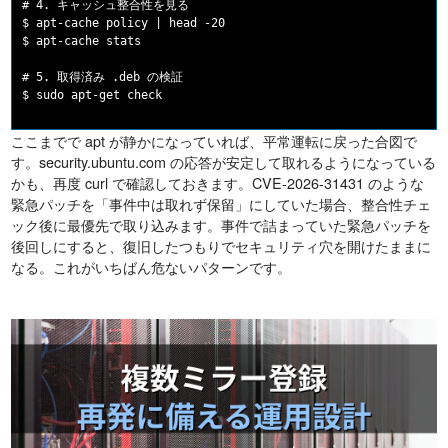
# 4. キャッシュ整合性を見る

$ apt-cache policy | head -20

$ apt-cache stats

# 5. 取得済み .deb の検証

ここまでで apt が静かになっていれば、平常運転に戻った合図で
す。security.ubuntu.com の応答が安定して取れるようになっている
かも、再度 curl で確認しておきます。CVE-2026-31431 のような
緊急パッチを「事件中は取れず保留」にしていた場合、整合性チェ
ック後に最優先で取り込みます。事件で詰まっていた緊急パッチを
後回しにすると、復旧したつもりでセキュリティ穴を開けたままに
なる。これがいちばん危ないパターンです。