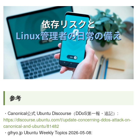
参考
・Canonical公式 Ubuntu Discourse（DDoS第一報・追記）:
https://discourse.ubuntu.com/t/update-concerning-ddos-attack-on-
canonical-and-ubuntu/81482
・gihyo.jp Ubuntu Weekly Topics 2026-05-08: