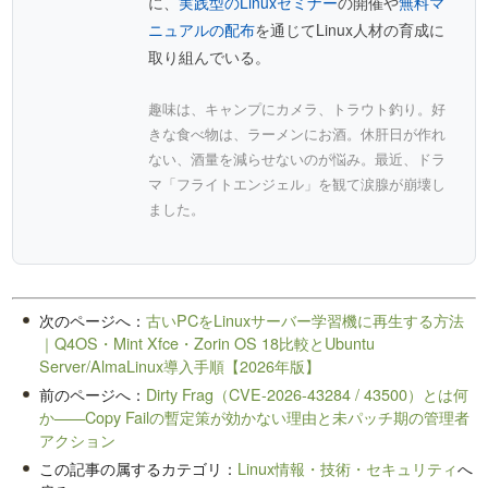
に、
実践型のLinuxセミナー
の開催や
無料マ
ニュアルの配布
を通じてLinux人材の育成に
取り組んでいる。
趣味は、キャンプにカメラ、トラウト釣り。好
きな食べ物は、ラーメンにお酒。休肝日が作れ
ない、酒量を減らせないのが悩み。最近、ドラ
マ「フライトエンジェル」を観て涙腺が崩壊し
ました。
次のページへ：
古いPCをLinuxサーバー学習機に再生する方法
｜Q4OS・Mint Xfce・Zorin OS 18比較とUbuntu
Server/AlmaLinux導入手順【2026年版】
前のページへ：
Dirty Frag（CVE-2026-43284 / 43500）とは何
か——Copy Failの暫定策が効かない理由と未パッチ期の管理者
アクション
この記事の属するカテゴリ：
Linux情報・技術・セキュリティ
へ