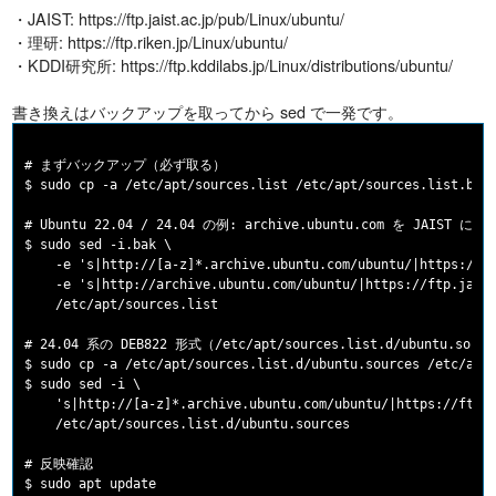
・JAIST: https://ftp.jaist.ac.jp/pub/Linux/ubuntu/
・理研: https://ftp.riken.jp/Linux/ubuntu/
・KDDI研究所: https://ftp.kddilabs.jp/Linux/distributions/ubuntu/
書き換えはバックアップを取ってから sed で一発です。
# まずバックアップ（必ず取る）

$ sudo cp -a /etc/apt/sources.list /etc/apt/sources.list.bak.
# Ubuntu 22.04 / 24.04 の例: archive.ubuntu.com を JAIST に切
$ sudo sed -i.bak \

    -e 's|http://[a-z]*.archive.ubuntu.com/ubuntu/|https://ft
    -e 's|http://archive.ubuntu.com/ubuntu/|https://ftp.jaist
    /etc/apt/sources.list

# 24.04 系の DEB822 形式（/etc/apt/sources.list.d/ubuntu.sour
$ sudo cp -a /etc/apt/sources.list.d/ubuntu.sources /etc/apt/
$ sudo sed -i \

    's|http://[a-z]*.archive.ubuntu.com/ubuntu/|https://ftp.j
    /etc/apt/sources.list.d/ubuntu.sources

# 反映確認
