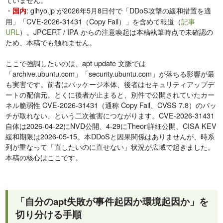
・
: gihyo.jp が2026年5月8日付で「DDoS攻撃の緩和措置を適
国内
用」「CVE-2026-31431（Copy Fail）」を含めて報道（
記事
URL
）。JPCERT / IPA からの注意喚起は本稿執筆時点で未確認の
ため、本稿でも触れません。
ここで強調したいのは、apt update 文脈では
「archive.ubuntu.com」「security.ubuntu.com」が落ちる影響が最
も実害です。前者はパッケージ本体、後者はセキュリティアップデ
ートの配信元。とくに後者が止まると、別件で公開されていたカー
ネル脆弱性 CVE-2026-31431（通称 Copy Fail、CVSS 7.8）のパッ
チが取れない、という二次被害につながります。CVE-2026-31431
自体は2026-04-22にNVD公開、4-29にTheori詳細公開、CISA KEV
緩和期限は2026-05-15。本DDoSと因果関係はありませんが、時系
列が重なって「直したいのに直せない」状況が広域で起きました。
本稿の核心はここです。
「自分のapt失敗が事件起因か環境起因か」を
切り分ける手順