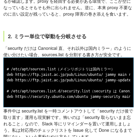
るか確認します。proxy を経由する必要がある環境で、ここが空に
なっているとそもそも外に出られません。逆に、本来 proxy 不要な
のに古い設定が残っていると、proxy 障害の巻き添えを食います。
2. ミラー単位で挙動を分岐させる
「security だけは Canonical 直、それ以外は国内ミラー」のように
使い分けたい場合、sources.list を分割する書き方が安全です。
# /etc/apt/sources.list（メインリポジトリは国内ミラー）

deb https://ftp.jaist.ac.jp/pub/Linux/ubuntu/ jammy main rest
deb https://ftp.jaist.ac.jp/pub/Linux/ubuntu/ jammy-updates m
# /etc/apt/sources.list.d/security.list（security は Canonica
事件中は security.list を一時コメントアウトして「security だけ後で
取り直す」運用も現実解です。怖いのは「security 取らないまま忘
れること」なので、Slack 等にリマインダーを置いて運用しましょ
う。私は対応用のチェックリストを Issue 化して Done になるまで
閉じない、という素朴なやり方をしています。