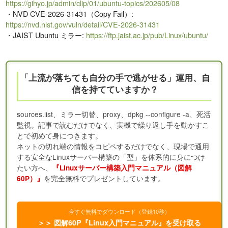
https://gihyo.jp/admin/clip/01/ubuntu-topics/202605/08
・NVD CVE-2026-31431（Copy Fail）:
https://nvd.nist.gov/vuln/detail/CVE-2026-31431
・JAIST Ubuntu ミラー:
https://ftp.jaist.ac.jp/pub/Linux/ubuntu/
「上流が落ちても自分の手で逃がせる」運用、自
信を持てていますか？
sources.list、ミラー切替、proxy、dpkg --configure -a、死活
監視。記事で読むだけでなく、実機で繰り返し手を動かすこ
とで初めて身につきます。
ネットの切れ端の情報をコピペするだけでなく、現場で通用
する安全なLinuxサーバー構築の「型」を体系的に身につけ
たい方へ、
『Linuxサーバー構築入門マニュアル（図解
を完全無料でプレゼントしています。
60P）』
今すぐ無料でダウンロード（登録10秒）
＞＞ 図解60P『Linux入門マニュアル』を受け取る