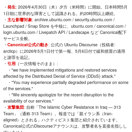
・
: 2026年4月30日（木）夕方（米時間）に開始。日本時間5月
発生
1日朝に世界的な障害として認識される。約20時間以上継続。
・
: archive.ubuntu.com / security.ubuntu.com /
主な影響対象
Launchpad / Snap Store を中核に、ubuntu.com / canonical.com /
login.ubuntu.com / Livepatch API / Landscape など Canonical配下
サービス全般。
・
: 公式の Ubuntu Discourse（投稿者:
Canonical公式の動き
arcticp）に2026年5月1日付で第一報、5月6日付で緩和措置の適用
と謝罪を追記。
・
（一次情報そのまま）:
引用
・"we have implemented mitigations and restored services
affected by the Distributed Denial of Service (DDoS) attack."
・"You may experience partially degraded performance on some
of the services."
・"We sincerely apologize for the recent disruption to the
availability of our services."
・
: 自称「The Islamic Cyber Resistance in Iraq — 313
攻撃集団
Team」（通称 313 Team）。報道では「親イラン系（Iran-
aligned）とされる」ハクティビスト集団と紹介されています。
Canonical公式のDiscourseアナウンスは、攻撃者名を直接名指しし
ていません。