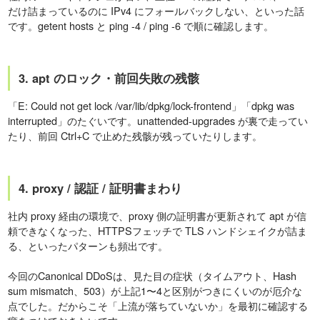
だけ詰まっているのに IPv4 にフォールバックしない、といった話
です。getent hosts と ping -4 / ping -6 で順に確認します。
3. apt のロック・前回失敗の残骸
「E: Could not get lock /var/lib/dpkg/lock-frontend」「dpkg was
interrupted」のたぐいです。unattended-upgrades が裏で走ってい
たり、前回 Ctrl+C で止めた残骸が残っていたりします。
4. proxy / 認証 / 証明書まわり
社内 proxy 経由の環境で、proxy 側の証明書が更新されて apt が信
頼できなくなった、HTTPSフェッチで TLS ハンドシェイクが詰ま
る、といったパターンも頻出です。
今回のCanonical DDoSは、見た目の症状（タイムアウト、Hash
sum mismatch、503）が上記1〜4と区別がつきにくいのが厄介な
点でした。だからこそ「上流が落ちていないか」を最初に確認する