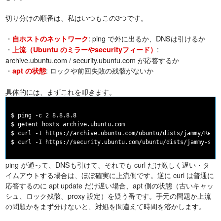
切り分けの順番は、私はいつもこの3つです。
・
: ping で外に出るか、DNSは引けるか
自ホストのネットワーク
・
:
上流（Ubuntu のミラーやsecurityフィード）
archive.ubuntu.com / security.ubuntu.com が応答するか
・
: ロックや前回失敗の残骸がないか
apt の状態
具体的には、まずこれを叩きます。
$ ping -c 2 8.8.8.8

$ getent hosts archive.ubuntu.com

$ curl -I https://archive.ubuntu.com/ubuntu/dists/jammy/Relea
ping が通って、DNSも引けて、それでも curl だけ激しく遅い・タ
イムアウトする場合は、ほぼ確実に上流側です。逆に curl は普通に
応答するのに apt update だけ遅い場合、apt 側の状態（古いキャッ
シュ、ロック残骸、proxy 設定）を疑う番です。手元の問題か上流
の問題かをまず分けないと、対処を間違えて時間を溶かします。