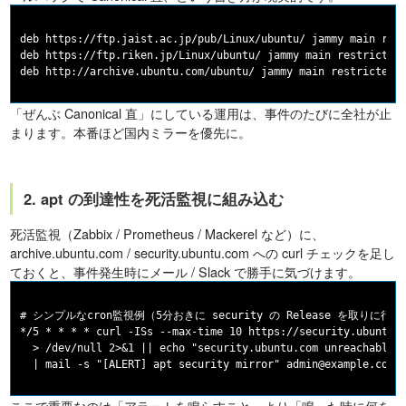
deb https://ftp.jaist.ac.jp/pub/Linux/ubuntu/ jammy main rest
deb https://ftp.riken.jp/Linux/ubuntu/ jammy main restricted 
「ぜんぶ Canonical 直」にしている運用は、事件のたびに全社が止
まります。本番ほど国内ミラーを優先に。
2. apt の到達性を死活監視に組み込む
死活監視（Zabbix / Prometheus / Mackerel など）に、
archive.ubuntu.com / security.ubuntu.com への curl チェックを足し
ておくと、事件発生時にメール / Slack で勝手に気づけます。
# シンプルなcron監視例（5分おきに security の Release を取りに行く）
*/5 * * * * curl -ISs --max-time 10 https://security.ubuntu.c
  > /dev/null 2>&1 || echo "security.ubuntu.com unreachable" 
ここで重要なのは「アラートを鳴らすこと」より「鳴った時に何を