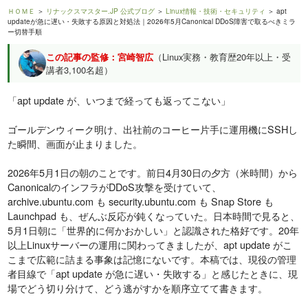
ＨＯＭＥ
＞
リナックスマスター.JP 公式ブログ
＞
Linux情報・技術・セキュリティ
＞ apt
updateが急に遅い・失敗する原因と対処法｜2026年5月Canonical DDoS障害で取るべきミラ
ー切替手順
この記事の監修：宮崎智広
（Linux実務・教育歴20年以上・受
講者3,100名超）
「apt update が、いつまで経っても返ってこない」
ゴールデンウィーク明け、出社前のコーヒー片手に運用機にSSHし
た瞬間、画面が止まりました。
2026年5月1日の朝のことです。前日4月30日の夕方（米時間）から
CanonicalのインフラがDDoS攻撃を受けていて、
archive.ubuntu.com も security.ubuntu.com も Snap Store も
Launchpad も、ぜんぶ反応が鈍くなっていた。日本時間で見ると、
5月1日朝に「世界的に何かおかしい」と認識された格好です。20年
以上Linuxサーバーの運用に関わってきましたが、apt update がこ
こまで広範に詰まる事象は記憶にないです。本稿では、現役の管理
者目線で「apt update が急に遅い・失敗する」と感じたときに、現
場でどう切り分けて、どう逃がすかを順序立てて書きます。