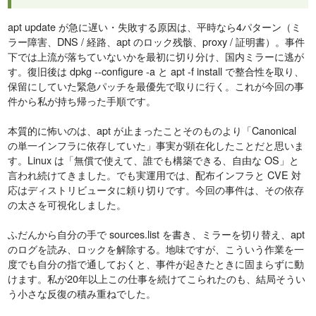
apt update が急に遅い・失敗する原因は、平時なら4パターン（ミ
ラー障害、DNS / 経路、apt のロック残骸、proxy / 証明書）。事件
下では上流が落ちていないかを最初に切り分け、国内ミラーに逃が
す。復旧後は dpkg --configure -a と apt -f install で整合性を取り、
保留にしていた緊急パッチを最優先で取りに行く。これが今回の事
件から私が持ち帰った手順です。
本質的に怖いのは、apt が止まったことそのものより「Canonical
の単一インフラに依存していた」事実が顕在化したことだと思いま
す。Linux は「無償で使えて、誰でも構築できる、自由な OS」と
言われ続けてきました。でも実運用では、配布インフラと CVE 対
応はディストリビュータに頼り切りです。今回の事件は、その依存
の太さを可視化しました。
ふだんから自分の手で sources.list を書き、ミラーを切り替え、apt
のログを読み、ロックを解除する。地味ですが、こういう作業を一
度でも自分の指で通しておくと、事件が起きたときに固まらずに動
けます。私が20年以上この仕事を続けてこられたのも、結局そうい
う小さな反復の積み重ねでした。