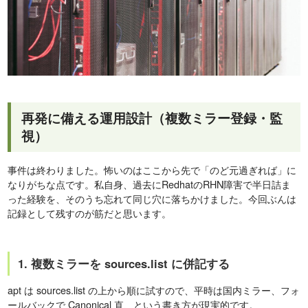
再発に備える運用設計（複数ミラー登録・監
視）
事件は終わりました。怖いのはここから先で「のど元過ぎれば」に
なりがちな点です。私自身、過去にRedhatのRHN障害で半日詰ま
った経験を、そのうち忘れて同じ穴に落ちかけました。今回ぶんは
記録として残すのが筋だと思います。
1. 複数ミラーを sources.list に併記する
apt は sources.list の上から順に試すので、平時は国内ミラー、フォ
ールバックで Canonical 直、という書き方が現実的です。