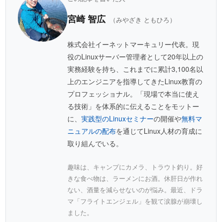
宮崎 智広
（みやざき ともひろ）
株式会社イーネットマーキュリー代表。現
役のLinuxサーバー管理者として20年以上の
実務経験を持ち、これまでに累計3,100名以
上のエンジニアを指導してきたLinux教育の
プロフェッショナル。「現場で本当に使え
る技術」を体系的に伝えることをモットー
に、
実践型のLinuxセミナー
の開催や
無料マ
ニュアルの配布
を通じてLinux人材の育成に
取り組んでいる。
趣味は、キャンプにカメラ、トラウト釣り。好
きな食べ物は、ラーメンにお酒。休肝日が作れ
ない、酒量を減らせないのが悩み。最近、ドラ
マ「フライトエンジェル」を観て涙腺が崩壊し
ました。