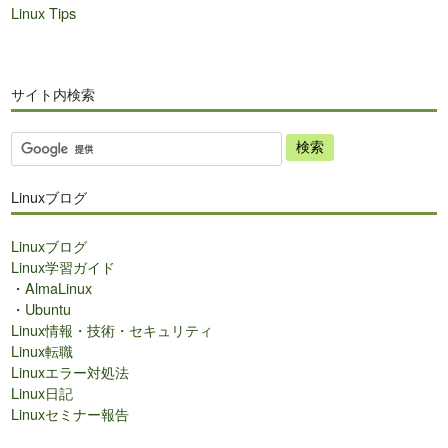
Linux Tips
サイト内検索
サ
イ
ト
Linuxブログ
内
検
Linuxブログ
索
Linux学習ガイド
・
AlmaLinux
・
Ubuntu
Linux情報・技術・セキュリティ
Linux転職
Linuxエラー対処法
Linux日記
Linuxセミナー報告