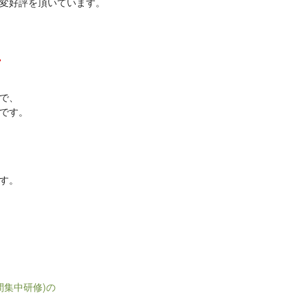
変好評を頂いています。
。
で、
です。
す。
間集中研修)の