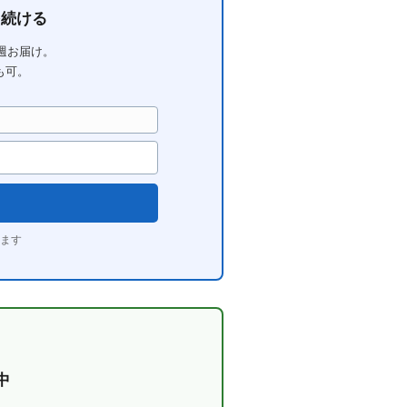
を続ける
毎週お届け。
も可。
ます
中