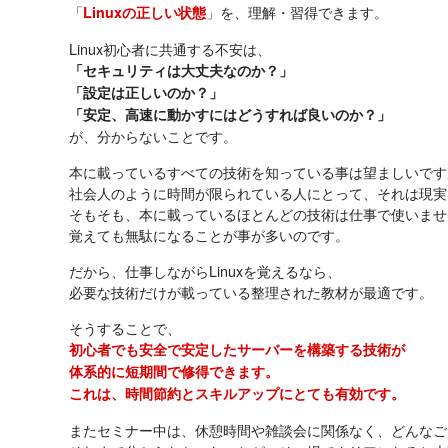
「
」を、理解・習得できます。
Linuxの正しい状態
Linux初心者に共通する不安は、
「セキュリティは大丈夫なのか？」
「設定は正しいのか？」
「安定、高速に動かすにはどうすれば良いのか？」
が、分からないことです。
本に載っているすべての技術を知っている事は望ましいです
社会人のように時間が限られている人にとって、それは現実
そもそも、本に載っているほとんどの技術は仕事で使いませ
覚えても無駄になることが事が多いのです。
だから、仕事しながらLinuxを覚えるなら、
必要な技術だけが載っている整理された教材が最適です。
そうすることで、
初心者でも安全で安定したサーバーを構築する技術が
体系的に短期間で修得できます。
これは、時間節約とスキルアップにとても有効です。
またセミナー中は、休憩時間や雑談会に関係なく、どんなご