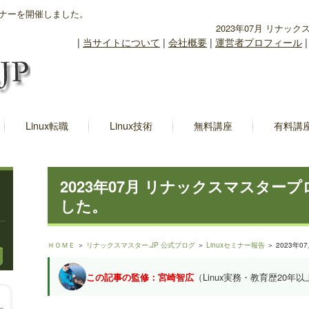
セミナーを開催しました。
2023年07月 リナ
|
当サイトについて
|
会社概要
|
運営者プロフィール
Linux転職
Linux技術
無料講座
有料講
2023年07月 リナックスマスター
した。
ＨＯＭＥ
＞
リナックスマスター.JP 公式ブログ
＞
Linuxセミナー報告
＞ 2023年
この記事の監修：宮崎智広
（Linux実務・教育歴20年以