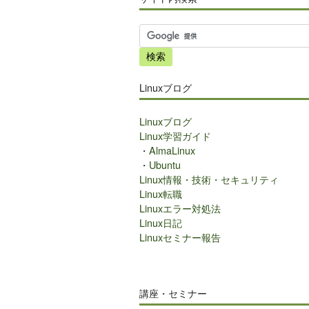
サ
イ
ト
内
Linuxブログ
検
索
Linuxブログ
Linux学習ガイド
・
AlmaLinux
・
Ubuntu
Linux情報・技術・セキュリティ
Linux転職
Linuxエラー対処法
Linux日記
Linuxセミナー報告
講座・セミナー