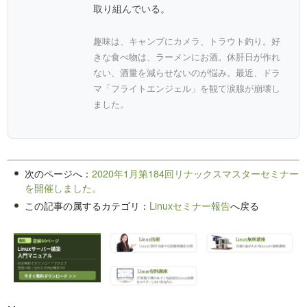
取り組んでいる。
趣味は、キャンプにカメラ、トラウト釣り。好
きな食べ物は、ラーメンにお酒。休肝日が作れ
ない、酒量を減らせないのが悩み。最近、ドラ
マ「フライトエンジェル」を観て涙腺が崩壊し
ました。
次のページへ：
2020年1月第184回リナックスマスターセミナー
を開催しました。
この記事の属するカテゴリ：
Linuxセミナー報告
へ戻る