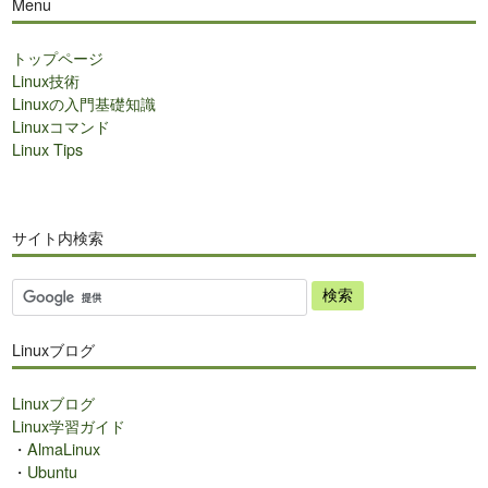
Menu
トップページ
Linux技術
Linuxの入門基礎知識
Linuxコマンド
Linux Tips
サイト内検索
サ
イ
ト
Linuxブログ
内
検
Linuxブログ
索
Linux学習ガイド
・
AlmaLinux
・
Ubuntu