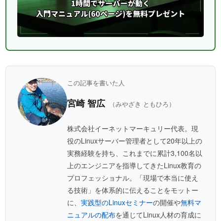
この記事を書いた人
宮崎 智広
（みやざき ともひろ）
株式会社イーネットマーキュリー代表。現
役のLinuxサーバー管理者として20年以上の
実務経験を持ち、これまでに累計3,100名以
上のエンジニアを指導してきたLinux教育の
プロフェッショナル。「現場で本当に使え
る技術」を体系的に伝えることをモットー
に、
実践型のLinuxセミナー
の開催や
無料マ
ニュアルの配布
を通じてLinux人材の育成に