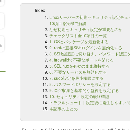
Index
Linuxサーバーの初期セキュリティ設定チ
10項目を実機で解説
なぜ初期セキュリティ設定が重要なのか
チェックリスト全10項目の一覧
1. OSとパッケージを最新化する
2. rootの直接SSHログインを無効化する
3. SSH鍵認証に切り替え、パスワード認証
4. firewalldで不要なポートを閉じる
5. SELinuxを有効のまま維持する
6. 不要なサービスを無効化する
7. sudo設定を最小権限にする
8. パスワードポリシーを設定する
9. ログ収集と基本的な監視を設定する
10. セキュリティ設定の最終確認
トラブルシュート｜設定後に発生しやすい
本記事のまとめ
「サーバーを公開したはいいけど、セキュリティ設定を何か