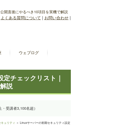
｜公開直後にやるべき10項目を実機で解説
|
よくある質問について
|
お問い合わせ
|
座
ウェブログ
ィ設定チェックリスト｜
で解説
上・受講者3,100名超）
セキュリティ
＞ Linuxサーバーの初期セキュリティ設定