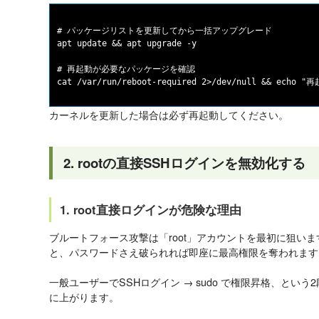
# パッケージリストを更新してから一括アップグレード

apt update && apt upgrade -y

# 再起動が必要なパッケージを確認

カーネルを更新した場合は必ず再起動してください。
2. rootの直接SSHログインを無効化する
1. root直接ログインが危険な理由
ブルートフォース攻撃は「root」アカウントを最初に狙います
と、パスワードさえ破られれば即座に最高権限を奪われます
一般ユーザーでSSHログイン → sudo で権限昇格、とい
に上がります。