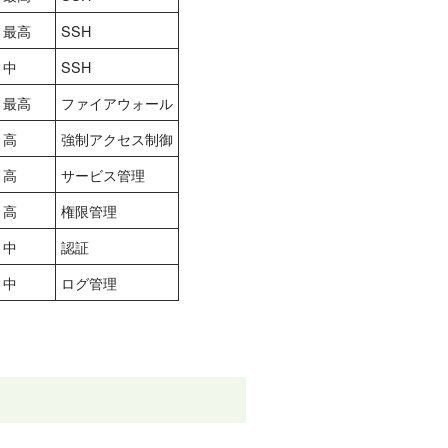
最高
SSH
中
SSH
最高
ファイアウォール
高
強制アクセス制御
高
サービス管理
高
権限管理
中
認証
中
ログ管理