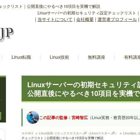
チェックリスト｜公開直後にやるべき10項目を実機で解説
Linuxサーバーの初期セキュリティ設定チェックリスト
|
当サイトについて
|
会社概要
|
運営者プロフィール
Linux転職
Linux技術
無料講座
有料講
Linuxサーバーの初期セキュリテ
公開直後にやるべき10項目を実機
この記事の監修：宮崎智広
（Linux実務・教育歴20年以
ＨＯＭＥ
＞
Linux技術 リナックスマスター.JP（Linuxマスター.JP）
＞
Linuxtips
,
チェックリスト｜公開直後にやるべき10項目を実機で解説