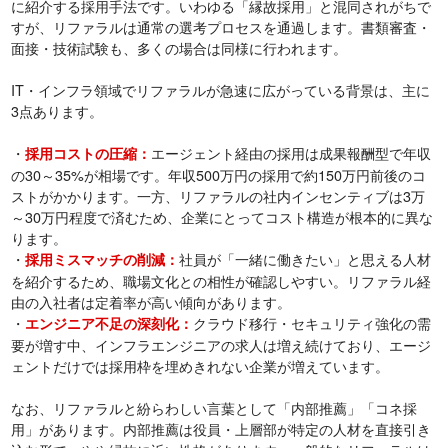
に紹介する採用手法です。いわゆる「縁故採用」と混同されがちで
すが、リファラルは通常の選考プロセスを通過します。書類審査・
面接・技術試験も、多くの場合は同様に行われます。
IT・インフラ領域でリファラルが急速に広がっている背景は、主に
3点あります。
・
エージェント経由の採用は成果報酬型で年収
採用コストの圧縮：
の30～35%が相場です。年収500万円の採用で約150万円前後のコ
ストがかかります。一方、リファラルの社内インセンティブは3万
～30万円程度で済むため、企業にとってコスト構造が根本的に異な
ります。
・
社員が「一緒に働きたい」と思える人材
採用ミスマッチの削減：
を紹介するため、職場文化との相性が確認しやすい。リファラル経
由の入社者は定着率が高い傾向があります。
・
クラウド移行・セキュリティ強化の需
エンジニア不足の深刻化：
要が増す中、インフラエンジニアの求人は増え続けており、エージ
ェントだけでは採用枠を埋めきれない企業が増えています。
なお、リファラルと紛らわしい言葉として「内部推薦」「コネ採
用」があります。内部推薦は役員・上層部が特定の人材を直接引き