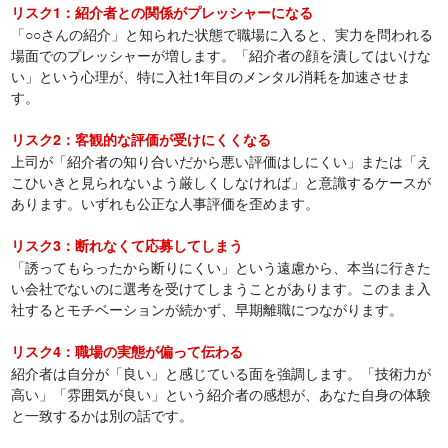
リスク1：紹介者との関係がプレッシャーになる
「○○さんの紹介」と知られた状態で職場に入ると、実力を問われる
場面でのプレッシャーが増します。「紹介者の顔を潰してはいけな
い」という心理が、特に入社1年目のメンタル消耗を加速させま
す。
リスク2：客観的な評価が受けにくくなる
上司が「紹介者の知り合いだから悪い評価はしにくい」または「え
こひいきと見られないよう厳しくしなければ」と意識するケースが
あります。いずれも公正な人事評価を歪めます。
リスク3：断れなくて応募してしまう
「誘ってもらったから断りにくい」という遠慮から、本当に行きた
い会社でないのに選考を受けてしまうことがあります。このまま入
社するとモチベーションが続かず、早期離職につながります。
リスク4：職場の実態が偏って伝わる
紹介者は自分が「良い」と感じている面を強調します。「技術力が
高い」「雰囲気が良い」という紹介者の感想が、あなた自身の体験
と一致するかは別の話です。