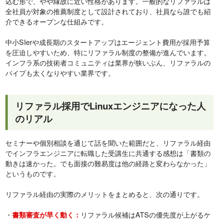
込む形で、やや縁故に近い性格があります。一般的なリファラルは
全社員が対象の推薦制度として設計されており、社員なら誰でも紹
介できるオープンな仕組みです。
中小SIerや成長期のスタートアップはエージェント費用が採用予算
を圧迫しやすいため、特にリファラル制度の整備が進んでいます。
インフラ系の技術者コミュニティは業界が狭いぶん、リファラルの
パイプも太くなりやすい業界です。
リファラル採用でLinuxエンジニアになった人
のリアル
セミナーや個別相談を通じて話を聞いた範囲だと、リファラル経由
でインフラエンジニアに転職した受講生に共通する感想は「書類の
動きは速かった。でも面接の難易度は他の経路と変わらなかった」
というものです。
リファラル経由の実際のメリットをまとめると、次の通りです。
・
リファラル候補はATSの優先度が上がるケ
書類審査が早く動く：