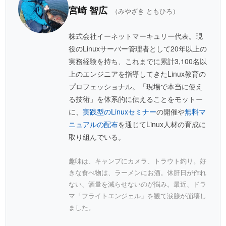
宮崎 智広
（みやざき ともひろ）
株式会社イーネットマーキュリー代表。現
役のLinuxサーバー管理者として20年以上の
実務経験を持ち、これまでに累計3,100名以
上のエンジニアを指導してきたLinux教育の
プロフェッショナル。「現場で本当に使え
る技術」を体系的に伝えることをモットー
に、
実践型のLinuxセミナー
の開催や
無料マ
ニュアルの配布
を通じてLinux人材の育成に
取り組んでいる。
趣味は、キャンプにカメラ、トラウト釣り。好
きな食べ物は、ラーメンにお酒。休肝日が作れ
ない、酒量を減らせないのが悩み。最近、ドラ
マ「フライトエンジェル」を観て涙腺が崩壊し
ました。