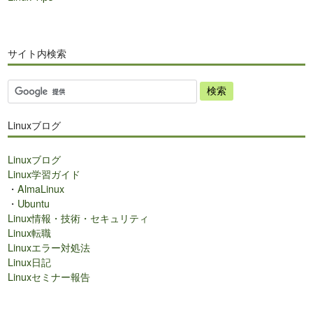
サイト内検索
サ
イ
ト
Linuxブログ
内
検
Linuxブログ
索
Linux学習ガイド
・
AlmaLinux
・
Ubuntu
Linux情報・技術・セキュリティ
Linux転職
Linuxエラー対処法
Linux日記
Linuxセミナー報告