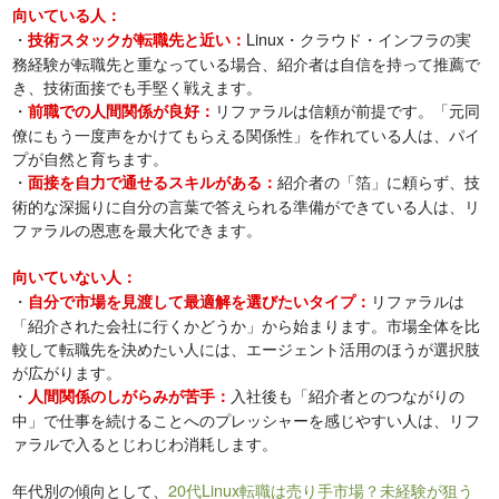
向いている人：
・
Linux・クラウド・インフラの実
技術スタックが転職先と近い：
務経験が転職先と重なっている場合、紹介者は自信を持って推薦で
き、技術面接でも手堅く戦えます。
・
リファラルは信頼が前提です。「元同
前職での人間関係が良好：
僚にもう一度声をかけてもらえる関係性」を作れている人は、パイ
プが自然と育ちます。
・
紹介者の「箔」に頼らず、技
面接を自力で通せるスキルがある：
術的な深掘りに自分の言葉で答えられる準備ができている人は、リ
ファラルの恩恵を最大化できます。
向いていない人：
・
リファラルは
自分で市場を見渡して最適解を選びたいタイプ：
「紹介された会社に行くかどうか」から始まります。市場全体を比
較して転職先を決めたい人には、エージェント活用のほうが選択肢
が広がります。
・
入社後も「紹介者とのつながりの
人間関係のしがらみが苦手：
中」で仕事を続けることへのプレッシャーを感じやすい人は、リフ
ァラルで入るとじわじわ消耗します。
年代別の傾向として、
20代Linux転職は売り手市場？未経験が狙う