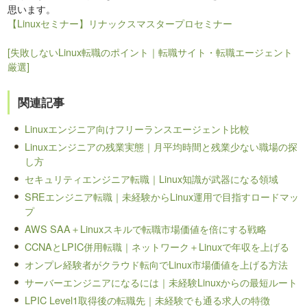
思います。
【Linuxセミナー】リナックスマスタープロセミナー
[失敗しないLinux転職のポイント｜転職サイト・転職エージェント
厳選]
関連記事
Linuxエンジニア向けフリーランスエージェント比較
Linuxエンジニアの残業実態｜月平均時間と残業少ない職場の探
し方
セキュリティエンジニア転職｜Linux知識が武器になる領域
SREエンジニア転職｜未経験からLinux運用で目指すロードマッ
プ
AWS SAA＋Linuxスキルで転職市場価値を倍にする戦略
CCNAとLPIC併用転職｜ネットワーク＋Linuxで年収を上げる
オンプレ経験者がクラウド転向でLinux市場価値を上げる方法
サーバーエンジニアになるには｜未経験Linuxからの最短ルート
LPIC Level1取得後の転職先｜未経験でも通る求人の特徴