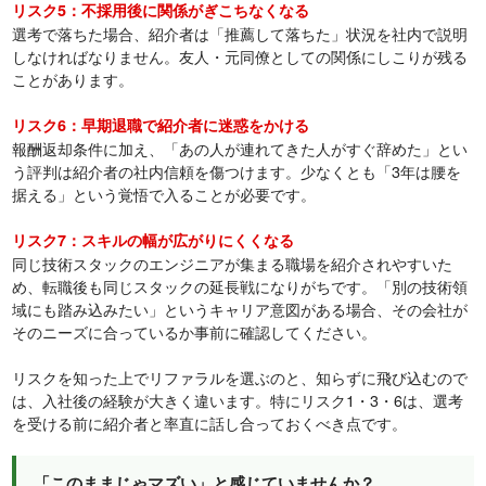
リスク5：不採用後に関係がぎこちなくなる
選考で落ちた場合、紹介者は「推薦して落ちた」状況を社内で説明
しなければなりません。友人・元同僚としての関係にしこりが残る
ことがあります。
リスク6：早期退職で紹介者に迷惑をかける
報酬返却条件に加え、「あの人が連れてきた人がすぐ辞めた」とい
う評判は紹介者の社内信頼を傷つけます。少なくとも「3年は腰を
据える」という覚悟で入ることが必要です。
リスク7：スキルの幅が広がりにくくなる
同じ技術スタックのエンジニアが集まる職場を紹介されやすいた
め、転職後も同じスタックの延長戦になりがちです。「別の技術領
域にも踏み込みたい」というキャリア意図がある場合、その会社が
そのニーズに合っているか事前に確認してください。
リスクを知った上でリファラルを選ぶのと、知らずに飛び込むので
は、入社後の経験が大きく違います。特にリスク1・3・6は、選考
を受ける前に紹介者と率直に話し合っておくべき点です。
「このままじゃマズい」と感じていませんか？