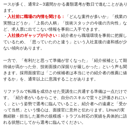
ースが多く、通常2～3週間かかる書類選考が数日で進むことがあり
ます。
・
「どんな案件が多いか」「残業の
入社前に職場の内情を聞ける：
実態はどうか」「上長の人柄」「技術スタックの今後の方向性」な
ど、求人票に出てこない情報を事前に入手できます。
・
紹介者から職場環境を事前に把握し
入社後のギャップが小さい：
ているため、「思っていたのと違う」という入社直後の違和感が少
ない傾向があります。
一方で、「有利だと思って準備が甘くなった」「紹介候補として期
待値が高かった分、技術面接の深掘りが厳しかった」という声も聞
きます。採用面接官は「この候補者は本当にその紹介者の推薦に値
するか」を、通常以上に意識することがあります。
リファラルで転職を成功させた受講生に共通する準備は一点だけで
す。「紹介者がいるからこそ、自分のスキルで堂々と評価されにい
く」という姿勢で選考に臨んでいること。紹介者への遠慮と「受か
って当然」という慢心は、面接官に意外と伝わります。Linuxの実
務経験・担当した案件の規模感・トラブル対応の実績を具体的に語
れる状態にしてから選考に臨んでください。