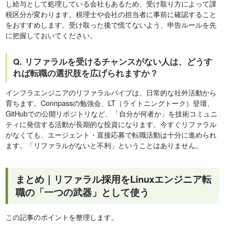
し給与として処理している会社もあるため、受け取り方によって課
税区分が変わります。税理士や会社の担当者に事前に確認すること
をおすすめします。受け取った後で慌てないよう、申告ルールを先
に把握しておいてください。
Q. リファラルを受けるチャンスがない人は、どうす
れば転職の選択肢を広げられますか？
インフラエンジニアのリファラルパイプは、日常的な社外活動から
育ちます。Connpassの勉強会、LT（ライトニングトーク）登壇、
GitHubでの公開リポジトリなど、「自分が何者か」を技術コミュニ
ティに発信する活動が長期的な投資になります。今すぐリファラル
がなくても、エージェント・直接応募で転職活動は十分に進められ
ます。「リファラルがないと不利」ということはありません。
まとめ｜リファラル採用をLinuxエンジニア転
職の「一つの武器」として使う
この記事のポイントを整理します。