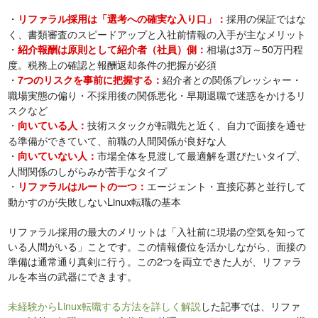
・
採用の保証ではな
リファラル採用は「選考への確実な入り口」：
く、書類審査のスピードアップと入社前情報の入手が主なメリット
・
相場は3万～50万円程
紹介報酬は原則として紹介者（社員）側：
度。税務上の確認と報酬返却条件の把握が必須
・
紹介者との関係プレッシャー・
7つのリスクを事前に把握する：
職場実態の偏り・不採用後の関係悪化・早期退職で迷惑をかけるリ
スクなど
・
技術スタックが転職先と近く、自力で面接を通せ
向いている人：
る準備ができていて、前職の人間関係が良好な人
・
市場全体を見渡して最適解を選びたいタイプ、
向いていない人：
人間関係のしがらみが苦手なタイプ
・
エージェント・直接応募と並行して
リファラルはルートの一つ：
動かすのが失敗しないLinux転職の基本
リファラル採用の最大のメリットは「入社前に現場の空気を知って
いる人間がいる」ことです。この情報優位を活かしながら、面接の
準備は通常通り真剣に行う。この2つを両立できた人が、リファラ
ルを本当の武器にできます。
未経験からLinux転職する方法を詳しく解説
した記事では、リファ