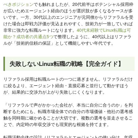
べきポジション
でも触れましたが、20代前半はポテンシャル採用枠
が広いためエージェント経由のほうが選択肢が多くなるケースが多
いです。一方、30代以上のエンジニアが元同僚からリファラルを受
けた場合は即戦力評価が見込まれやすく、技術力が一致していれば
非常に強力な転職ルートになります。
40代未経験でLinux転職は可
能か？成功者の共通点5つ
で整理したように、40代以上はリファラ
ルが「技術的信頼の保証」として機能しやすい年代です。
失敗しないLinux転職の戦略【完全ガイド】
リファラル採用は転職ルートの一つに過ぎません。リファラルだけ
に絞るより、エージェント経由・直接応募と並行して動かすほう
が、結果的に交渉力が上がり失敗しにくくなります。
「リファラルで声がかかった会社が、本当に自分に合うのか」を判
断するためにも、転職市場全体での自分の市場価値・他社の選考感
触を同時期に確かめることが大切です。複数の選考を並走させるこ
とで、内定時の年収交渉でも現実的な根拠を持てます。
転職活動全体の設計（リファラルとエージェントの使い分け、年収