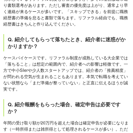
り書類選考があります。ただし審査の優先度は上がり、通常より早
く連絡が来るケースが多いです。「スキップできる」を前提に職務
経歴書の準備を怠ると書類で落ちます。リファラル経由でも、職務
経歴書はきちんと作り込んでください。
Q. 紹介してもらって落ちたとき、紹介者に迷惑がか
かりますか？
ケースバイケースです。リファラル制度が成熟している大企業では
「落ちること」は想定の範囲内で、紹介者への影響は軽微です。一
方で中小SIerや少人数スタートアップでは、紹介者の「推薦精度」
が問われる空気が生まれることもあります。本気で転職を考えてい
ない状態なら「まだ準備が整っていない」と正直に伝えるほうが誠
実です。
Q. 紹介報酬をもらった場合、確定申告は必要です
か？
年間の受け取り額が20万円を超えた場合は確定申告が必要になりま
す（一時所得または雑所得として処理されるケースが多い）。ただ