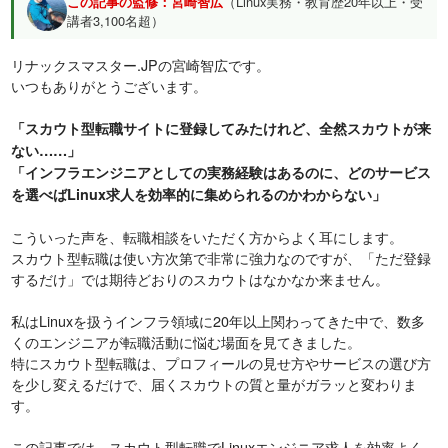
この記事の監修：宮崎智広
（Linux実務・教育歴20年以上・受
講者3,100名超）
リナックスマスター.JPの宮崎智広です。
いつもありがとうございます。
「スカウト型転職サイトに登録してみたけれど、全然スカウトが来
ない……」
「インフラエンジニアとしての実務経験はあるのに、どのサービス
を選べばLinux求人を効率的に集められるのかわからない」
こういった声を、転職相談をいただく方からよく耳にします。
スカウト型転職は使い方次第で非常に強力なのですが、「ただ登録
するだけ」では期待どおりのスカウトはなかなか来ません。
私はLinuxを扱うインフラ領域に20年以上関わってきた中で、数多
くのエンジニアが転職活動に悩む場面を見てきました。
特にスカウト型転職は、プロフィールの見せ方やサービスの選び方
を少し変えるだけで、届くスカウトの質と量がガラッと変わりま
す。
この記事では、スカウト型転職でLinuxエンジニア求人を効率よく