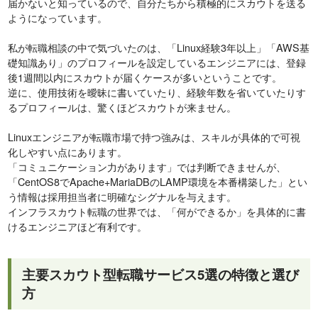
届かないと知っているので、自分たちから積極的にスカウトを送る
ようになっています。
私が転職相談の中で気づいたのは、「Linux経験3年以上」「AWS基
礎知識あり」のプロフィールを設定しているエンジニアには、登録
後1週間以内にスカウトが届くケースが多いということです。
逆に、使用技術を曖昧に書いていたり、経験年数を省いていたりす
るプロフィールは、驚くほどスカウトが来ません。
Linuxエンジニアが転職市場で持つ強みは、スキルが具体的で可視
化しやすい点にあります。
「コミュニケーション力があります」では判断できませんが、
「CentOS8でApache+MariaDBのLAMP環境を本番構築した」とい
う情報は採用担当者に明確なシグナルを与えます。
インフラスカウト転職の世界では、「何ができるか」を具体的に書
けるエンジニアほど有利です。
主要スカウト型転職サービス5選の特徴と選び
方