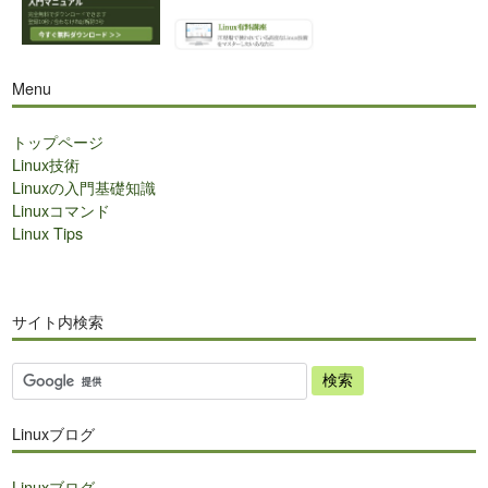
Menu
トップページ
Linux技術
Linuxの入門基礎知識
Linuxコマンド
Linux Tips
サイト内検索
サ
イ
ト
Linuxブログ
内
検
Linuxブログ
索