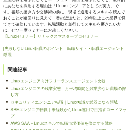
にあなたを採用する理由は「Linuxエンジニアとしての実力」で
す。書類の磨き方や交渉術の前に、現場で通用するスキルを積んで
おくことが遠回りに見えて一番の近道だと、20年以上この業界で見
てきて確信しています。転職活動と並行してスキルを磨きたい方
は、ぜひ一度セミナーにお越しください。
【Linuxセミナー】リナックスマスタープロセミナー
[失敗しないLinux転職のポイント｜転職サイト・転職エージェント
厳選]
関連記事
Linuxエンジニア向けフリーランスエージェント比較
Linuxエンジニアの残業実態｜月平均時間と残業少ない職場の探
し方
セキュリティエンジニア転職｜Linux知識が武器になる領域
SREエンジニア転職｜未経験からLinux運用で目指すロードマッ
プ
AWS SAA＋Linuxスキルで転職市場価値を倍にする戦略