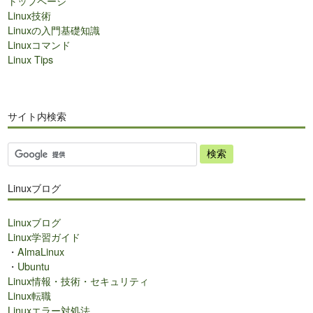
トップページ
Linux技術
Linuxの入門基礎知識
Linuxコマンド
Linux Tips
サイト内検索
サ
イ
ト
Linuxブログ
内
検
Linuxブログ
索
Linux学習ガイド
・
AlmaLinux
・
Ubuntu
Linux情報・技術・セキュリティ
Linux転職
Linuxエラー対処法