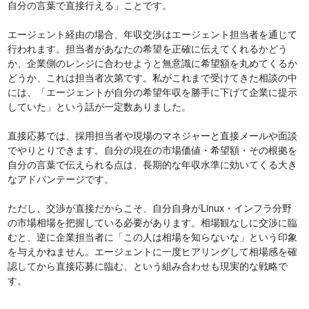
自分の言葉で直接行える」ことです。
エージェント経由の場合、年収交渉はエージェント担当者を通じて
行われます。担当者があなたの希望を正確に伝えてくれるかどう
か、企業側のレンジに合わせようと無意識に希望額を丸めてくるか
どうか、これは担当者次第です。私がこれまで受けてきた相談の中
には、「エージェントが自分の希望年収を勝手に下げて企業に提示
していた」という話が一定数ありました。
直接応募では、採用担当者や現場のマネジャーと直接メールや面談
でやりとりできます。自分の現在の市場価値・希望額・その根拠を
自分の言葉で伝えられる点は、長期的な年収水準に効いてくる大き
なアドバンテージです。
ただし、交渉が直接だからこそ、自分自身がLinux・インフラ分野
の市場相場を把握している必要があります。相場観なしに交渉に臨
むと、逆に企業担当者に「この人は相場を知らないな」という印象
を与えかねません。エージェントに一度ヒアリングして相場感を確
認してから直接応募に臨む、という組み合わせも現実的な戦略で
す。