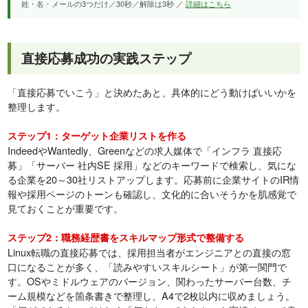
姓・名・メールの3つだけ／30秒／解除は3秒 ／
詳細はこちら
直接応募成功の実践ステップ
「直接応募でいこう」と決めたあと、具体的にどう動けばいいかを
整理します。
ステップ1：ターゲット企業リストを作る
IndeedやWantedly、Greenなどの求人媒体で「インフラ 直接応
募」「サーバー 社内SE 採用」などのキーワードで検索し、気にな
る企業を20～30社リストアップします。応募前に企業サイトのIR情
報や採用ページのトーンも確認し、文化的に合いそうかを肌感覚で
見ておくことが重要です。
ステップ2：職務経歴書をスキルマップ形式で整備する
Linux転職の直接応募では、採用担当者がエンジニアとの直接の窓
口になることが多く、「読みやすいスキルシート」が第一関門で
す。OSやミドルウェアのバージョン、関わったサーバー台数、チ
ーム規模などを箇条書きで整理し、A4で2枚以内に収めましょう。