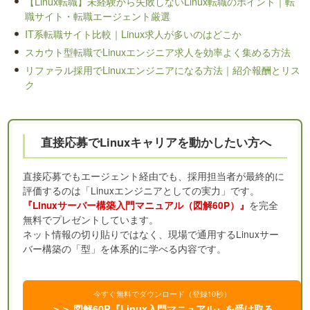
【Linux転職】未経験から失敗しないLinux転職のポイント｜転
職サイト・転職エージェント厳選
IT系転職サイト比較｜Linux求人が多いのはどこか
スカウト型転職でLinuxエンジニア求人を効率よく集める方法
リファラル採用でLinuxエンジニアになる方法｜紹介報酬とリス
ク
直接応募でLinuxキャリアを動かしたい方へ
直接応募でもエージェント経由でも、採用担当者が最終的に
評価するのは「Linuxエンジニアとしての実力」です。
を完全
『Linuxサーバー構築入門マニュアル（図解60P）』
無料でプレゼントしています。
ネット情報の切り貼りではなく、現場で通用するLinuxサー
バー構築の「型」を体系的に学べる内容です。
今すぐ無料でダウンロード（登録10秒）
＞＞ 図解60P『Linux入門マニュアル』を受け取る