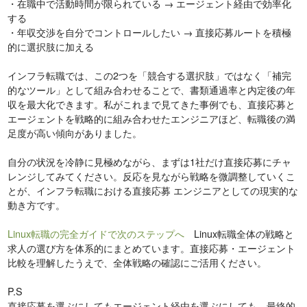
・在職中で活動時間が限られている → エージェント経由で効率化
する
・年収交渉を自分でコントロールしたい → 直接応募ルートを積極
的に選択肢に加える
インフラ転職では、この2つを「競合する選択肢」ではなく「補完
的なツール」として組み合わせることで、書類通過率と内定後の年
収を最大化できます。私がこれまで見てきた事例でも、直接応募と
エージェントを戦略的に組み合わせたエンジニアほど、転職後の満
足度が高い傾向がありました。
自分の状況を冷静に見極めながら、まずは1社だけ直接応募にチャ
レンジしてみてください。反応を見ながら戦略を微調整していくこ
とが、インフラ転職における直接応募 エンジニアとしての現実的な
動き方です。
Linux転職の完全ガイドで次のステップへ
Linux転職全体の戦略と
求人の選び方を体系的にまとめています。直接応募・エージェント
比較を理解したうえで、全体戦略の確認にご活用ください。
P.S
直接応募を選ぶにしてもエージェント経由を選ぶにしても、最終的