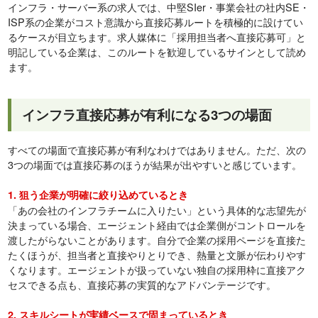
インフラ・サーバー系の求人では、中堅SIer・事業会社の社内SE・
ISP系の企業がコスト意識から直接応募ルートを積極的に設けてい
るケースが目立ちます。求人媒体に「採用担当者へ直接応募可」と
明記している企業は、このルートを歓迎しているサインとして読め
ます。
インフラ直接応募が有利になる3つの場面
すべての場面で直接応募が有利なわけではありません。ただ、次の
3つの場面では直接応募のほうが結果が出やすいと感じています。
1. 狙う企業が明確に絞り込めているとき
「あの会社のインフラチームに入りたい」という具体的な志望先が
決まっている場合、エージェント経由では企業側がコントロールを
渡したがらないことがあります。自分で企業の採用ページを直接た
たくほうが、担当者と直接やりとりでき、熱量と文脈が伝わりやす
くなります。エージェントが扱っていない独自の採用枠に直接アク
セスできる点も、直接応募の実質的なアドバンテージです。
2. スキルシートが実績ベースで固まっているとき