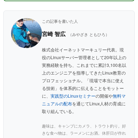
この記事を書いた人
宮崎 智広
（みやざき ともひろ）
株式会社イーネットマーキュリー代表。現
役のLinuxサーバー管理者として20年以上の
実務経験を持ち、これまでに累計3,100名以
上のエンジニアを指導してきたLinux教育の
プロフェッショナル。「現場で本当に使え
る技術」を体系的に伝えることをモットー
に、
実践型のLinuxセミナー
の開催や
無料マ
ニュアルの配布
を通じてLinux人材の育成に
取り組んでいる。
趣味は、キャンプにカメラ、トラウト釣り。好
きな食べ物は、ラーメンにお酒。休肝日が作れ