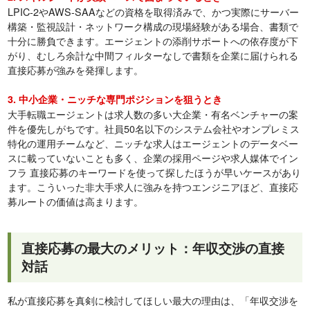
LPIC-2やAWS-SAAなどの資格を取得済みで、かつ実際にサーバー
構築・監視設計・ネットワーク構成の現場経験がある場合、書類で
十分に勝負できます。エージェントの添削サポートへの依存度が下
がり、むしろ余計な中間フィルターなしで書類を企業に届けられる
直接応募が強みを発揮します。
3. 中小企業・ニッチな専門ポジションを狙うとき
大手転職エージェントは求人数の多い大企業・有名ベンチャーの案
件を優先しがちです。社員50名以下のシステム会社やオンプレミス
特化の運用チームなど、ニッチな求人はエージェントのデータベー
スに載っていないことも多く、企業の採用ページや求人媒体でイン
フラ 直接応募のキーワードを使って探したほうが早いケースがあり
ます。こういった非大手求人に強みを持つエンジニアほど、直接応
募ルートの価値は高まります。
直接応募の最大のメリット：年収交渉の直接
対話
私が直接応募を真剣に検討してほしい最大の理由は、「年収交渉を