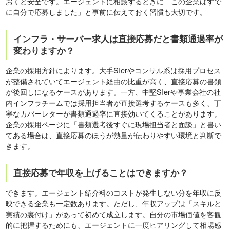
おくと安全です。エージェントに相談するときに「この企業はすで
に自分で応募しました」と事前に伝えておく習慣も大切です。
インフラ・サーバー求人は直接応募だと書類通過率が
変わりますか？
企業の採用方針によります。大手SIerやコンサル系は採用プロセス
が整備されていてエージェント経由の比重が高く、直接応募の書類
が後回しになるケースがあります。一方、中堅SIerや事業会社の社
内インフラチームでは採用担当者が直接選考するケースも多く、丁
寧なカバーレターが書類通過率に直接効いてくることがあります。
企業の採用ページに「書類選考後すぐに現場担当者と面談」と書い
てある場合は、直接応募のほうが熱量が伝わりやすい環境と判断で
きます。
直接応募で年収を上げることはできますか？
できます。エージェント紹介料のコストが発生しない分を年収に反
映できる企業も一定数あります。ただし、年収アップは「スキルと
実績の裏付け」があって初めて成立します。自分の市場価値を客観
的に把握するためにも、エージェントに一度ヒアリングして相場感