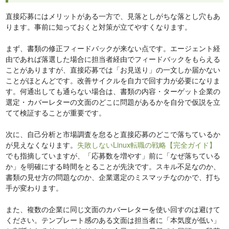
直接応募にはメリットがある一方で、見落としがちな落とし穴もあ
ります。事前に知っておくと対策が立てやすくなります。
まず、書類の修正フィードバックが来ない点です。エージェント経
由であれば落選した場合に担当者経由でフィードバックをもらえる
ことがありますが、直接応募では「お見送り」の一文しか届かない
ことがほとんどです。改善サイクルを自力で回す力が必要になりま
す。何通出しても通らない場合は、書類の内容・ターゲット企業の
選定・カバーレターの文面のどこに問題があるかを自分で仮説を立
てて検証することが重要です。
次に、自己分析と市場調査を怠ると直接応募のどこで落ちているか
が見えなくなります。
失敗しないLinux転職の戦略【完全ガイド】
でも指摘していますが、「応募数を増やす」前に「なぜ落ちている
か」を明確にする時間をとることが先決です。スキル不足なのか、
書類の見せ方の問題なのか、企業選定のミスマッチなのかで、打ち
手が変わります。
また、複数の企業に同じ文面のカバーレターを使い回すのは避けて
ください。テンプレート感のある文面は担当者に「本気度が低い」