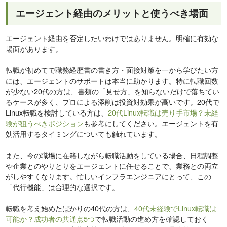
エージェント経由のメリットと使うべき場面
エージェント経由を否定したいわけではありません。明確に有効な
場面があります。
転職が初めてで職務経歴書の書き方・面接対策を一から学びたい方
には、エージェントのサポートは本当に助かります。特に転職回数
が少ない20代の方は、書類の「見せ方」を知らないだけで落ちてい
るケースが多く、プロによる添削は投資対効果が高いです。20代で
Linux転職を検討している方は、
20代Linux転職は売り手市場？未経
験が狙うべきポジション
も参考にしてください。エージェントを有
効活用するタイミングについても触れています。
また、今の職場に在籍しながら転職活動をしている場合、日程調整
や企業とのやりとりをエージェントに任せることで、業務との両立
がしやすくなります。忙しいインフラエンジニアにとって、この
「代行機能」は合理的な選択です。
転職を考え始めたばかりの40代の方は、
40代未経験でLinux転職は
可能か？成功者の共通点5つ
で転職活動の進め方を確認しておく