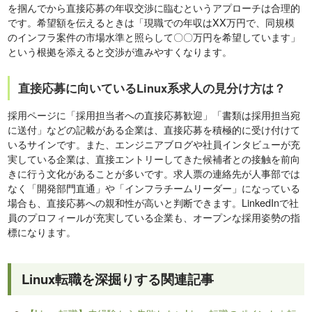
を掴んでから直接応募の年収交渉に臨むというアプローチは合理的
です。希望額を伝えるときは「現職での年収はXX万円で、同規模
のインフラ案件の市場水準と照らして〇〇万円を希望しています」
という根拠を添えると交渉が進みやすくなります。
直接応募に向いているLinux系求人の見分け方は？
採用ページに「採用担当者への直接応募歓迎」「書類は採用担当宛
に送付」などの記載がある企業は、直接応募を積極的に受け付けて
いるサインです。また、エンジニアブログや社員インタビューが充
実している企業は、直接エントリーしてきた候補者との接触を前向
きに行う文化があることが多いです。求人票の連絡先が人事部では
なく「開発部門直通」や「インフラチームリーダー」になっている
場合も、直接応募への親和性が高いと判断できます。LinkedInで社
員のプロフィールが充実している企業も、オープンな採用姿勢の指
標になります。
Linux転職を深掘りする関連記事