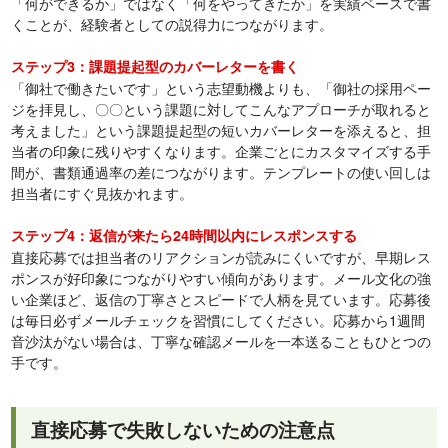
「何ができるか」ではなく「何をやってきたか」を実績ベースで書
くことが、経験者としての説得力につながります。
ステップ3：課題提起型のカバーレターを書く
「御社で働きたいです」という志望動機よりも、「御社の採用ペー
ジを拝見し、〇〇という課題に対してこんなアプローチが取れると
考えました」という課題提起型の短いカバーレターを添えると、担
当者の印象に残りやすくなります。企業ごとにカスタマイズする手
間が、書類通過率の差につながります。テンプレートの使い回しは
担当者にすぐ見抜かれます。
ステップ4：返信が来たら24時間以内にレスポンスする
直接応募では担当者のリアクションが読みにくいですが、早期レス
ポンスが好印象につながりやすい傾向があります。メール文化の強
い企業ほど、返信の丁寧さとスピードで人柄を見ています。応募後
は毎日必ずメールチェックを習慣にしてください。応募から1週間
音沙汰がない場合は、丁寧な確認メールを一本送ることもひとつの
手です。
直接応募で失敗しないための注意点