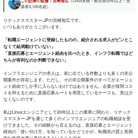
この記事の監修：宮崎智広
（Linux実務・教育歴20年以上・受
講者3,100名超）
リナックスマスター.JPの宮崎智広です。
いつもありがとうございます。
「転職エージェントに登録したものの、紹介される求人がピンとこ
なくて結局動けていない」
「直接応募とエージェント経由を比べたとき、インフラ転職ではど
ちらが有利なのか判断できない」
インフラエンジニアの求人は、表に出ている件数よりも多くの非公
開案件が存在します。ただし、その非公開案件のすべてがエージェ
ント経由でしか手に入らないわけではありません。企業が採用コス
トを抑えるために直接応募ルートを用意しているケースも、実は少
なくないのです。
私はLinuxエンジニアとして20年以上この業界に関わり、リナック
スマスター.JPを通じて多くのインフラエンジニアの転職相談を受
けてきました。その経験から言えるのは、直接応募とエージェント
経由の「使い分け方」を知っているかどうかが、転職先の質と長期
的な年収水準に直結するということです。