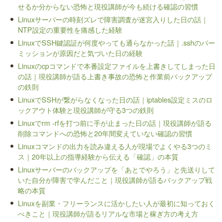
せるか分からない恐怖と現役講師が今も続ける確認の習慣
Linuxサーバーの時刻ズレで障害調査が迷宮入りした日の話｜
NTP設定の重要性を痛感した経験
LinuxでSSH鍵認証が何度やっても通らなかった話｜.sshのパー
ミッションが原因だと気づいた日の経験
Linuxのcpコマンドで本番設定ファイルを上書きしてしまった日
の話｜現役講師が語る上書き事故の恐怖と作業前バックアップ
の鉄則
LinuxでSSHが繋がらなくなった日の話｜iptables設定ミスのロ
ックアウト体験と現役講師が守る3つの鉄則
Linuxでrm -rfを打つ前に手が止まった日の話｜現役講師が語る
削除コマンドへの恐怖と20年間変えていない確認の習慣
Linuxコマンドの出力を読み違える人が現場でよくやる3つのミ
ス｜20年以上の指導経験から伝える「確認」の本質
Linuxサーバーのバックアップを「あとでやろう」と先送りして
いた自分が障害で学んだこと｜現役講師が語るバックアップ戦
略の本質
Linuxを副業・フリーランスに活かしたい人が最初に知っておく
べきこと｜現役講師が語るリアルな市場と稼ぎ方の考え方