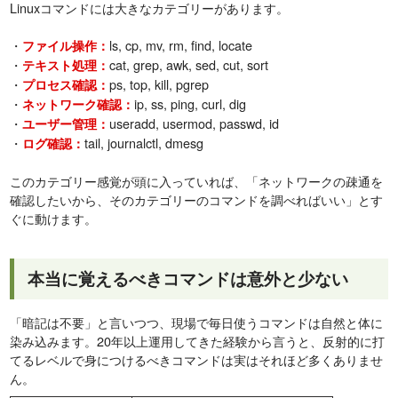
Linuxコマンドには大きなカテゴリーがあります。
・
ls, cp, mv, rm, find, locate
ファイル操作：
・
cat, grep, awk, sed, cut, sort
テキスト処理：
・
ps, top, kill, pgrep
プロセス確認：
・
ip, ss, ping, curl, dig
ネットワーク確認：
・
useradd, usermod, passwd, id
ユーザー管理：
・
tail, journalctl, dmesg
ログ確認：
このカテゴリー感覚が頭に入っていれば、「ネットワークの疎通を
確認したいから、そのカテゴリーのコマンドを調べればいい」とす
ぐに動けます。
本当に覚えるべきコマンドは意外と少ない
「暗記は不要」と言いつつ、現場で毎日使うコマンドは自然と体に
染み込みます。20年以上運用してきた経験から言うと、反射的に打
てるレベルで身につけるべきコマンドは実はそれほど多くありませ
ん。