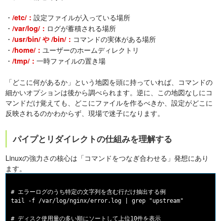
・
設定ファイルが入っている場所
/etc/：
・
ログが蓄積される場所
/var/log/：
・
コマンドの実体がある場所
/usr/bin/ や /bin/：
・
ユーザーのホームディレクトリ
/home/：
・
一時ファイルの置き場
/tmp/：
「どこに何があるか」という地図を頭に持っていれば、コマンドの
細かいオプションは後から調べられます。逆に、この地図なしにコ
マンドだけ覚えても、どこにファイルを作るべきか、設定がどこに
反映されるのかわからず、現場で迷子になります。
パイプとリダイレクトの仕組みを理解する
Linuxの強力さの核心は「コマンドをつなぎ合わせる」発想にあり
ます。
# エラーログのうち特定の文字列を含む行だけ抽出する例

tail -f /var/log/nginx/error.log | grep "upstream"

# ディスク使用量の多い順にソートして上位10件を表示
