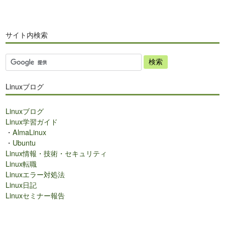
サイト内検索
サ
イ
ト
Linuxブログ
内
検
Linuxブログ
索
Linux学習ガイド
・
AlmaLinux
・
Ubuntu
Linux情報・技術・セキュリティ
Linux転職
Linuxエラー対処法
Linux日記
Linuxセミナー報告