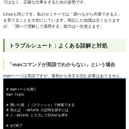
ではなく、正確な仕事をするための姿勢です。
Linuxも同じです。私のセミナーでは「調べながら作業できる人」
を育てることを大切にしています。暗記した知識は古くなります
が、「調べて理解して適用する」能力は一生使えます。
トラブルシュート：よくある誤解と対処
「manコマンドが英語でわからない」という場合
manページは英語ですが、最初から全文を読む必要はありません。
# manページを開く

man rsync

# 開いた後、/（スラッシュ）で検索できる

# 例えば --delete の説明を探すには

# /--delete と入力してEnterを押す
