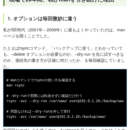
1. オプションは毎回微妙に違う
私がSE時代（2001年～2006年）に最もよくやっていたのは、man
ページを開くことでした。
たとえばrsyncコマンド。「バックアップに使う」とわかっていて
も、–delete オプションが必要なのか、–dry-run を先に試すべきな
のか、接続先の書き方が正確に何だったか、を毎回確認していまし
た。
# manコマンドでrsyncの使い方を確認する

man rsync

# -dry-runで実際には転送せずに確認だけ行う

rsync -avz --dry-run /var/www/ user@192.0.2.10:/backup/www/

# 問題なければ--dry-runを外して実行

毎回同じコマンドを使うのに、なぜmanを引くのか。それは「この