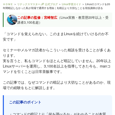
ＨＯＭＥ
＞
リナックスマスター.JP 公式ブログ
＞
Linux学習ガイド
＞ Linuxのコマンドを20
年間暗記しなかった私が現場で通用する理由｜丸暗記より大切なことを現役講師が語る
この記事の監修：宮崎智広
（Linux実務・教育歴20年以上・受
講者3,100名超）
「コマンドを覚えられない。このままLinuxを続けていけるのか不
安です」
セミナーやメルマガ読者からこういった相談を受けることが多くあ
ります。
実を言うと、私もコマンドをほとんど暗記していません。20年以上
Linuxサーバーを運用し、3,100名以上を指導してきた今も、manコ
マンドを引くことは日常茶飯事です。
この記事では、なぜコマンドの暗記より大切なことがあるのか、現
場での経験をもとに解説します。
この記事のポイント
・コマンドの暗記より「何を調べるか」がわかることが本質