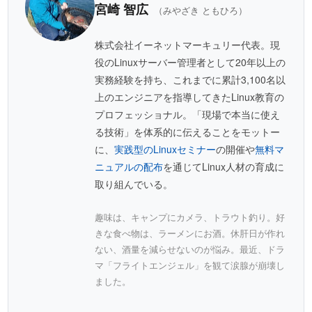
宮崎 智広
（みやざき ともひろ）
株式会社イーネットマーキュリー代表。現
役のLinuxサーバー管理者として20年以上の
実務経験を持ち、これまでに累計3,100名以
上のエンジニアを指導してきたLinux教育の
プロフェッショナル。「現場で本当に使え
る技術」を体系的に伝えることをモットー
に、
実践型のLinuxセミナー
の開催や
無料マ
ニュアルの配布
を通じてLinux人材の育成に
取り組んでいる。
趣味は、キャンプにカメラ、トラウト釣り。好
きな食べ物は、ラーメンにお酒。休肝日が作れ
ない、酒量を減らせないのが悩み。最近、ドラ
マ「フライトエンジェル」を観て涙腺が崩壊し
ました。