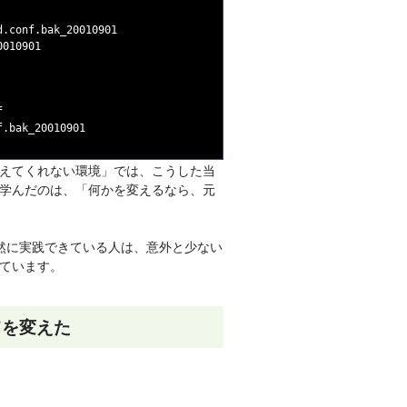
.conf.bak_20010901

010901



えてくれない環境」では、こうした当
学んだのは、「何かを変えるなら、元
自然に実践できている人は、意外と少ない
ています。
てを変えた