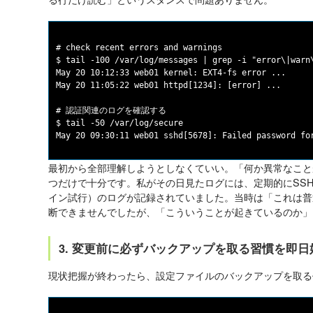
# check recent errors and warnings

$ tail -100 /var/log/messages | grep -i "error\|warn\
May 20 10:12:33 web01 kernel: EXT4-fs error ...

May 20 11:05:22 web01 httpd[1234]: [error] ...

# 認証関連のログを確認する

$ tail -50 /var/log/secure

最初から全部理解しようとしなくていい。「何か異常なこと
つだけで十分です。私がその日見たログには、定期的にSS
イン試行）のログが記録されていました。当時は「これは普
断できませんでしたが、「こういうことが起きているのか」
3. 変更前に必ずバックアップを取る習慣を即日
現状把握が終わったら、設定ファイルのバックアップを取る