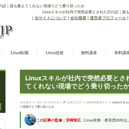
た日の話｜誰も教えてくれない現場でどう乗り切ったか
Linuxスキルが社内で突然必要とされた日の話｜
|
当サイトについて
|
会社概要
|
運営者プロフィール
Linux転職
Linux技術
無料講座
有料講
Linuxスキルが社内で突然必要と
てくれない現場でどう乗り切った
ＨＯＭＥ
＞
リナックスマスター.JP 公式ブログ
＞
Linux学習ガイド
＞ Linuxス
い現場でどう乗り切ったか
この記事の監修：宮崎智広
（Linux実務・教育歴20年以