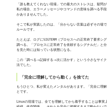
「誰も教えてくれない現場」での最大のストレスは、疑問が
私の場合、エラーメッセージやコマンドの意味を調べる手段
かありませんでした。
そこで私が実践したのは、「分からない言葉は必ずその場で
ルールです。
たとえば、ログに
（プロセスへの正常終了要求シグ
SIGTERM
調べる。「プロセスに正常終了を依頼するシグナルだ」と分
を見た時には知っている状態になる。
この「調べる→記録する→次に活かす」という小さなサイク
法でした。
「完全に理解してから動く」を捨てた
もうひとつ、私が変えたメンタルがあります。「完全に理解
とです。
Linuxの現場では、全てを理解してから着手することは事
経緯、依存関係……それらを完全に把握するまで動かないで