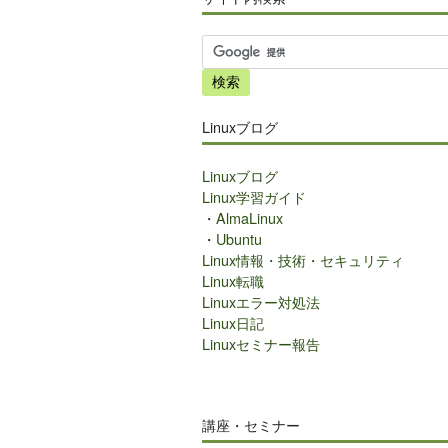
サ
イ
ト
内
Linuxブログ
検
索
Linuxブログ
Linux学習ガイド
・
AlmaLinux
・
Ubuntu
Linux情報・技術・セキュリティ
Linux転職
Linuxエラー対処法
Linux日記
Linuxセミナー報告
講座・セミナー