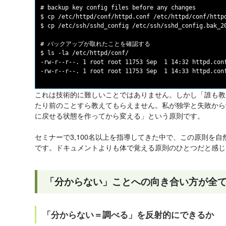
# backup key config files before any changes

$ cp /etc/httpd/conf/httpd.conf /etc/httpd/conf/httpd
$ cp /etc/ssh/sshd_config /etc/ssh/sshd_config.bak_20
# バックアップが取れたことを確認する

$ ls -la /etc/httpd/conf/

-rw-r--r--. 1 root root 11753 Sep  1 14:32 httpd.conf
これは技術的に難しいことではありません。しかし「誰も教
たり前のことすら教えてもらえません。私が独学と失敗から
に戻せる状態を作ってから変える」という原則です。
セミナーで3,100名以上を指導してきた中で、この原則を
です。ドキュメントよりも体で覚える原則のひとつだと感じ
「分からない」ことへの向き合い方が全
「分からない＝調べる」を反射的にできるか