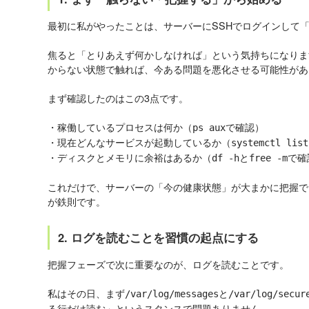
最初に私がやったことは、サーバーにSSHでログインして
焦ると「とりあえず何かしなければ」という気持ちになりま
からない状態で触れば、今ある問題を悪化させる可能性があ
まず確認したのはこの3点です。
・稼働しているプロセスは何か（
で確認）
ps aux
・現在どんなサービスが起動しているか（
systemctl list
・ディスクとメモリに余裕はあるか（
と
で確
df -h
free -m
これだけで、サーバーの「今の健康状態」が大まかに把握で
が鉄則です。
2. ログを読むことを習慣の起点にする
把握フェーズで次に重要なのが、ログを読むことです。
私はその日、まず
と
/var/log/messages
/var/log/secur
る行だけ読む」というスタンスで問題ありません。