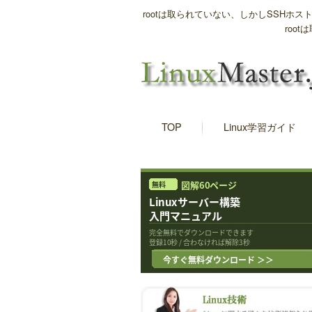
rootは取られていない、しかしSSHホスト鍵と/e
root
TOP
Linux学習ガイド