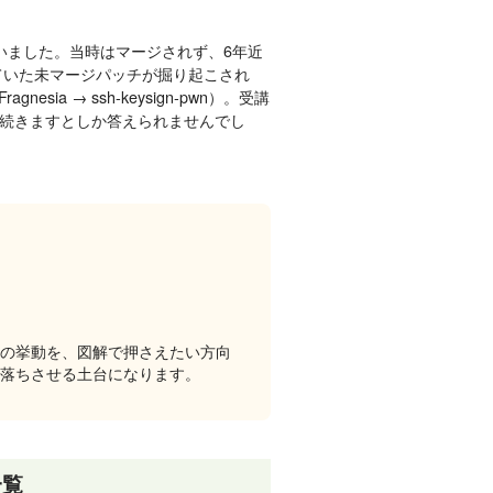
出していました。当時はマージされず、6年近
ていた未マージパッチが掘り起こされ
agnesia → ssh-keysign-pwn）。受講
続きますとしか答えられませんでし
ル内部の挙動を、図解で押さえたい方向
」を腹落ちさせる土台になります。
一覧