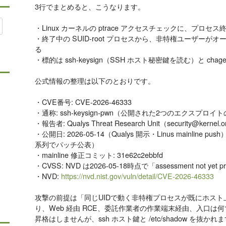
3行でまとめると、こうなります。
・Linux カーネルの ptrace アクセスチェックに、プロ
・終了中の SUID-root プロセスから、非特権ユーザーが
る
・標的は ssh-keysign（SSH ホスト秘密鍵を読む）と chage（
公式情報の整理は以下のとおりです。
・CVE番号: CVE-2026-46333
・通称: ssh-keysign-pwn（公開された2つのエクスプ
・報告者: Qualys Threat Research Unit（security@kernel
・公開日: 2026-05-14（Qualys 開示・Linus mainline push
系列でパッチ公表）
・mainline 修正コミット: 31e62c2ebbfd
・CVSS: NVD は2026-05-18時点で「assessment not yet
・NVD:
https://nvd.nist.gov/vuln/detail/CVE-2026-46333
攻撃の前提は「同じUIDで動く非特権プロセスが既にホスト
り、Web 経由 RCE、委託作業者の作業端末経由、入口は何で
昇格はしませんが、ssh ホスト鍵と /etc/shadow を抜かれ