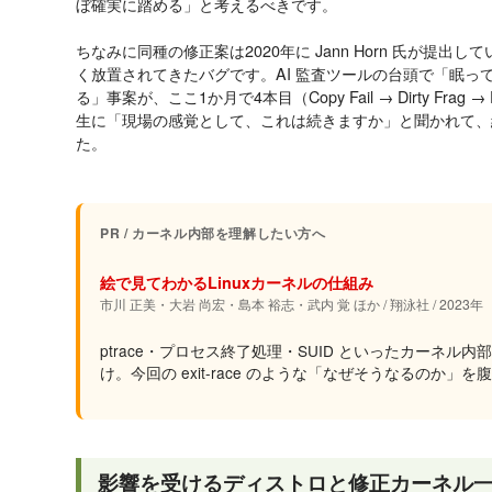
ぼ確実に踏める」と考えるべきです。
ちなみに同種の修正案は2020年に Jann Horn 氏が提
く放置されてきたバグです。AI 監査ツールの台頭で「眠っ
る」事案が、ここ1か月で4本目（Copy Fail → Dirty Frag → Fr
生に「現場の感覚として、これは続きますか」と聞かれて、
た。
PR / カーネル内部を理解したい方へ
絵で見てわかるLinuxカーネルの仕組み
市川 正美・大岩 尚宏・島本 裕志・武内 覚 ほか / 翔泳社 / 2023年
ptrace・プロセス終了処理・SUID といったカーネ
け。今回の exit-race のような「なぜそうなるのか
影響を受けるディストロと修正カーネル