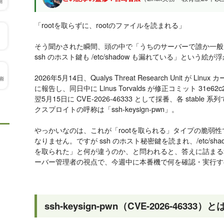
「rootを取らずに、rootのファイルを読まれる」
そう聞かされた瞬間、頭の中で「うちのサーバーで誰か一般
ssh のホスト鍵も /etc/shadow も漏れている」という絵
2026年5月14日、Qualys Threat Research Unit が Linux
に報告し、同日中に Linus Torvalds が修正コミット 31e62c2eb
翌5月15日に CVE-2026-46333 として採番、各 stab
クスプロイトの呼称は「ssh-keysign-pwn」。
やっかいなのは、これが「rootを取られる」タイプの脆弱性で
なりません。ですが ssh のホスト秘密鍵を読まれ、/etc/sha
を取られた」と何が違うのか、と問われると、答えに詰まる
ーバー管理者の視点で、今週中に本番機で何を確認・実行す
ssh-keysign-pwn（CVE-2026-46333）