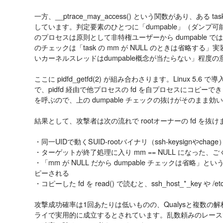
一方、__ptrace_may_access() という関数があり、ある t
しています。判定要素のひとつに「dumpable」（ダンプ可
のプロセスは原則として非特権ユーザーから dumpable 
のチェックは「task の mm が NULL のときは省略する
いカーネルスレッドはdumpable概念が当たらない」程度
ここに pidfd_getfd(2) が組み合わさります。Linux 5
で、pidfd 経由で他プロセスの fd を自プロセスにコピーできます。
を呼ぶので、上の dumpable チェックの抜けがそのまま効
結果として、攻撃者は次の流れで rootオーナーの fd を抜け
・同一UIDで動くSUID-rootバイナリ（ssh-keysignや
・ターゲットが終了処理に入り mm == NULL になった、ごく短い
・「mm が NULL だから dumpable チェックは省略」とい
ピーされる
・コピーした fd を read() で読むと、ssh_host_*_key や /e
攻撃成功確率は1回あたりは低いものの、Qualysと複数の解
ライで実用的に成立するとされています。乱数頼みのレース