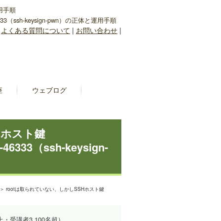
運用手順
3（ssh-keysign-pwn）の正体と運用手順
|
よくある質問について
|
お問い合わせ
|
座
ウェブログ
Hホスト鍵
6333（ssh-keysign-
＞ rootは取られていない、しかしSSHホスト鍵
上・受講者3,100名超）