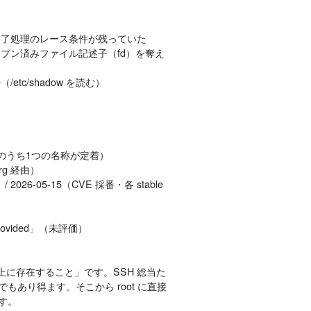
セス終了処理のレース条件が残っていた
オープン済みファイル記述子（fd）を奪え
/etc/shadow を読む）
ロイトのうち1つの名称が定着）
.org 経由）
） / 2026-05-15（CVE 採番・各 stable
 provided」（未評価）
上に存在すること」です。SSH 総当た
もあり得ます。そこから root に直接
ます。