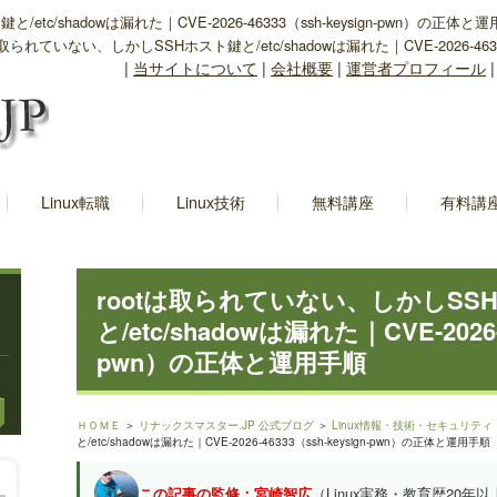
tc/shadowは漏れた｜CVE-2026-46333（ssh-keysign-pwn）の正体と
は取られていない、しかしSSHホスト鍵と/etc/shadowは漏れた｜CVE-2026-4633
|
当サイトについて
|
会社概要
|
運営者プロフィール
Linux転職
Linux技術
無料講座
有料講
rootは取られていない、しかしSS
と/etc/shadowは漏れた｜CVE-2026-4
pwn）の正体と運用手順
ＨＯＭＥ
＞
リナックスマスター.JP 公式ブログ
＞
Linux情報・技術・セキュリティ
と/etc/shadowは漏れた｜CVE-2026-46333（ssh-keysign-pwn）の正体と運用手順
この記事の監修：宮崎智広
（Linux実務・教育歴20年以