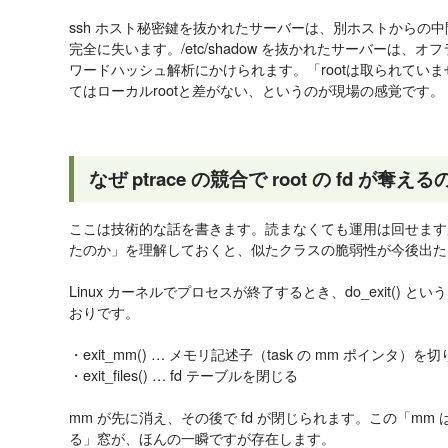
ssh ホスト秘密鍵を抜かれたサーバーは、別ホストからの
完全に失います。/etc/shadow を抜かれたサーバーは、オフ
ワードハッシュ解析にかけられます。「rootは取られてい
てはローカルrootと差がない、というのが現場の感覚です。
なぜ ptrace の競合で root の fd が奪える
ここは技術的な話を書きます。読まなくても運用は回せます
たのか」を理解しておくと、似たクラスの脆弱性が今後出た
Linux カーネルでプロセスが終了するとき、do_exit()
おりです。
・exit_mm() … メモリ記述子（task の mm ポインタ）を
・exit_files() … fd テーブルを閉じる
mm が先に消え、その後で fd が閉じられます。この「mm はも
る」窓が、ほんの一瞬ですが存在します。