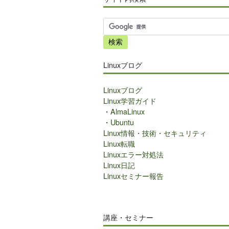
サ
イ
ト
内
Linuxブログ
検
索
Linuxブログ
Linux学習ガイド
・
AlmaLinux
・
Ubuntu
Linux情報・技術・セキュリティ
Linux転職
Linuxエラー対処法
Linux日記
Linuxセミナー報告
講座・セミナー