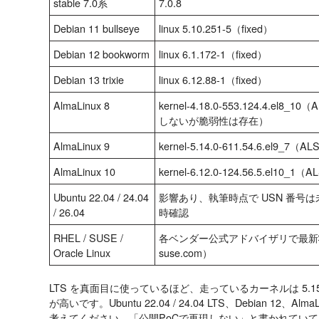
stable 7.0系
7.0.8
Debian 11 bullseye
linux 5.10.251-5（fixed）
Debian 12 bookworm
linux 6.1.172-1（fixed）
Debian 13 trixie
linux 6.12.88-1（fixed）
AlmaLinux 8
kernel-4.18.0-553.124.4.el8
しないが脆弱性は存在）
AlmaLinux 9
kernel-5.14.0-611.54.6.el9_7（A
AlmaLinux 10
kernel-6.12.0-124.56.5.el10_1（
Ubuntu 22.04 / 24.04
影響あり、執筆時点で USN 番号は未確定。U
/ 26.04
時確認
RHEL / SUSE /
各ベンダー公式アドバイザリで最新状況を確認
Oracle Linux
suse.com）
LTS を真面目に使っているほど、走っているカーネルは 5.15 /
が高いです。Ubuntu 22.04 / 24.04 LTS、Debian 12、A
考えてください。「公開PoCで再現しない」と書かれてい