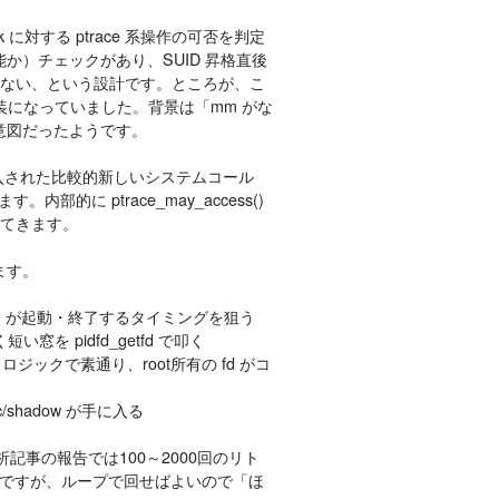
ask に対する ptrace 系操作の可否を判定
能か）チェックがあり、SUID 昇格直後
ではない、という設計です。ところが、こ
」実装になっていました。背景は「mm がな
の意図だったようです。
.6 で導入された比較的新しいシステムコール
内部的に ptrace_may_access()
いてきます。
ます。
chage）が起動・終了するタイミングを狙う
窓を pidfd_getfd で叩く
うロジックで素通り、root所有の fd がコ
tc/shadow が手に入る
析記事の報告では100～2000回のリト
ですが、ループで回せばよいので「ほ