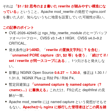
それは
「$1 / $2 思考のまま書いた rewrite が踏みやすい構造にな
ということ。Apache mod_rewrite の発想で nginx.conf
っている」
を書いた人が、知らないうちに地雷を設置していた可能性が高い。
この記事のポイント
CVE-2026-42945 は ngx_http_rewrite_module のヒープバッフ
ァオーバーフロー。CVSS v3.1=8.1 HIGH、CVSS v4.0=9.2
CRITICAL。
発火条件は
。「
」
3つAND
rewrite の置換文字列に ? を含む
「
」「
unnamed PCRE capture（$1, $2 等）を使う
続けて if /
」。1つ欠けると発火しな
set / rewrite が同一スコープにある
い。
影響は NGINX Open Source
。修正は 1.30.1 /
0.6.27 ～ 1.30.0
1.31.0。NGINX Plus は R32 P6 / R36 P4。
暫定回避策は
「unnamed capture を named capture（?
これだけ。F5公式と depthfirst の見
<name>...）に書換える」
解が一致。
Apache mod_rewrite には named capture という発想がそもそ
もない。
Apacheから nginx に移行した管理者ほどこの罠を踏