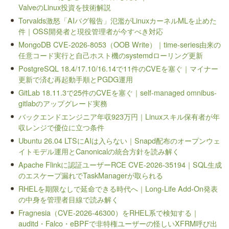
ValveのLinux投資を技術解説
Torvalds激怒「AIバグ報告」氾濫がLinuxカーネルMLを止めた
件｜OSS開発者と現役管理者が今すべき対応
MongoDB CVE-2026-8053（OOB Write）｜time-series由来の
任意コード実行と自己ホスト機のsystemdローリング更新
PostgreSQL 18.4/17.10/16.14で11件のCVEを塞ぐ｜マイナー
更新で済む再起動手順とPGDG運用
GitLab 18.11.3で25件のCVEを塞ぐ｜self-managed omnibus-
gitlabのアップグレード実務
バックエンドエンジニア年収923万円｜Linuxスキル保有者が年
収レンジで優位に立つ条件
Ubuntu 26.04 LTSにAIは入らない｜Snapd配布のオープンウェ
イトモデル運用とCanonicalの統合方針を読み解く
Apache Flinkに認証ユーザーRCE CVE-2026-35194｜SQL生成
のエスケープ漏れでTaskManagerが取られる
RHELを期限なしで延命できる時代へ｜Long-Life Add-On発表
の中身を管理者目線で読み解く
Fragnesia（CVE-2026-46300）をRHEL系で検知する｜
auditd・Falco・eBPFで非特権ユーザーの怪しいXFRM呼び出