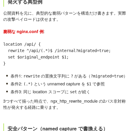
発火する典型例
公開資料を元に、典型的な脆弱パターンを構造だけ書きます。実際
の攻撃ペイロードは伏せます。
:
脆弱な nginx.conf 例
location /api/ {
rewrite ^/api/(.*)$ /internal?migrated=true;
set $original_endpoint $1;
}
条件1:
の置換文字列に
がある（
）
rewrite
?
?migrated=true
条件2:
という unnamed capture を
で参照
(.*)
$1
条件3: 同じ location スコープに
が続く
set
3つすべて揃った時点で、ngx_http_rewrite_module の2パス非対称
性が発火する経路に乗ります。
安全パターン（named capture で書換える）