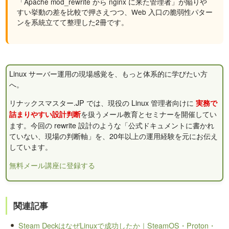
「Apache mod_rewrite から nginx に来た管理者」が陥りや
すい挙動の差を比較で押さえつつ、Web 入口の脆弱性パター
ンを系統立てて整理した2冊です。
Linux サーバー運用の現場感覚を、もっと体系的に学びたい方
へ。
リナックスマスター.JP では、現役の Linux 管理者向けに
実務で
を扱うメール教育とセミナーを開催してい
詰まりやすい設計判断
ます。今回の rewrite 設計のような「公式ドキュメントに書かれ
ていない、現場の判断軸」を、20年以上の運用経験を元にお伝え
しています。
無料メール講座に登録する
関連記事
Steam DeckはなぜLinuxで成功したか｜SteamOS・Proton・