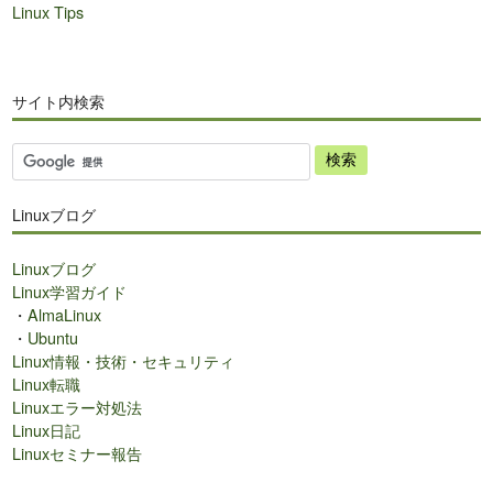
Linux Tips
サイト内検索
サ
イ
ト
Linuxブログ
内
検
Linuxブログ
索
Linux学習ガイド
・
AlmaLinux
・
Ubuntu
Linux情報・技術・セキュリティ
Linux転職
Linuxエラー対処法
Linux日記
Linuxセミナー報告