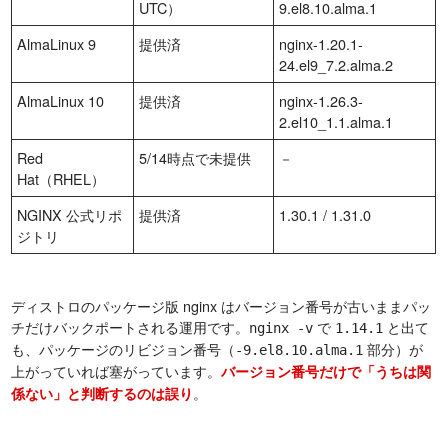
UTC）
9.el8.10.alma.1
AlmaLinux 9
提供済
nginx-1.20.1-
24.el9_7.2.alma.2
AlmaLinux 10
提供済
nginx-1.26.3-
2.el10_1.1.alma.1
Red
5/14時点で未提供
－
Hat（RHEL）
NGINX 公式リポ
提供済
1.30.1 / 1.31.0
ジトリ
ディストロのパッケージ版 nginx はバージョン番号が古いままパッ
チだけバックポートされる運用です。
で
と出て
nginx -v
1.14.1
も、パッケージのリビジョン番号（
部分）が
-9.el8.10.alma.1
上がっていれば塞がっています。
バージョン番号だけで「うちは関
。
係ない」と判断するのは誤り