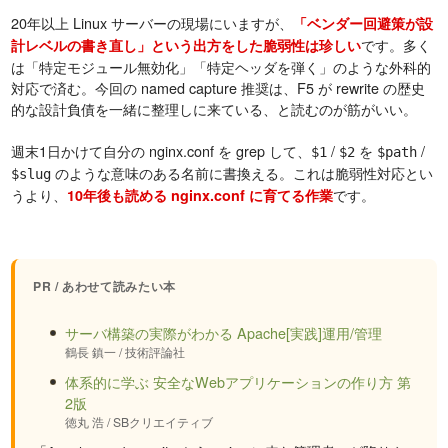
20年以上 Linux サーバーの現場にいますが、
「ベンダー回避策が設
です。多く
計レベルの書き直し」という出方をした脆弱性は珍しい
は「特定モジュール無効化」「特定ヘッダを弾く」のような外科的
対応で済む。今回の named capture 推奨は、F5 が rewrite の歴史
的な設計負債を一緒に整理しに来ている、と読むのが筋がいい。
週末1日かけて自分の nginx.conf を grep して、
/
を
/
$1
$2
$path
のような意味のある名前に書換える。これは脆弱性対応とい
$slug
うより、
です。
10年後も読める nginx.conf に育てる作業
PR / あわせて読みたい本
サーバ構築の実際がわかる Apache[実践]運用/管理
鶴長 鎮一 / 技術評論社
体系的に学ぶ 安全なWebアプリケーションの作り方 第
2版
徳丸 浩 / SBクリエイティブ