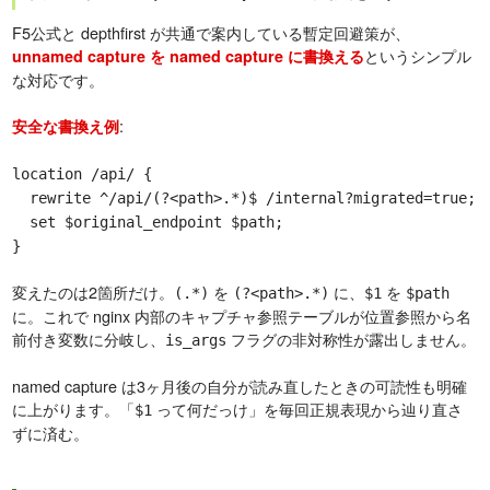
F5公式と depthfirst が共通で案内している暫定回避策が、
というシンプル
unnamed capture を named capture に書換える
な対応です。
:
安全な書換え例
location /api/ {
rewrite ^/api/(?<path>.*)$ /internal?migrated=true;
set $original_endpoint $path;
}
変えたのは2箇所だけ。
を
に、
を
(.*)
(?<path>.*)
$1
$path
に。これで nginx 内部のキャプチャ参照テーブルが位置参照から名
前付き変数に分岐し、
フラグの非対称性が露出しません。
is_args
named capture は3ヶ月後の自分が読み直したときの可読性も明確
に上がります。「
って何だっけ」を毎回正規表現から辿り直さ
$1
ずに済む。