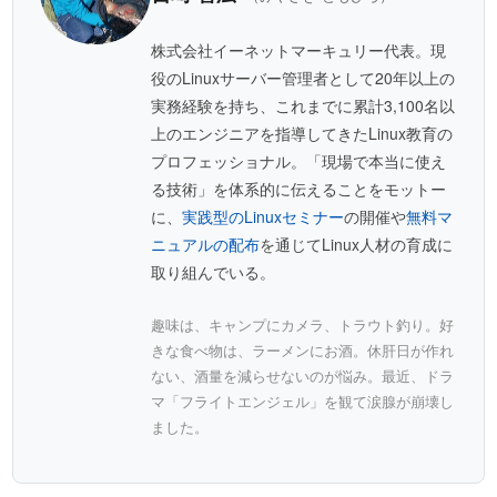
株式会社イーネットマーキュリー代表。現
役のLinuxサーバー管理者として20年以上の
実務経験を持ち、これまでに累計3,100名以
上のエンジニアを指導してきたLinux教育の
プロフェッショナル。「現場で本当に使え
る技術」を体系的に伝えることをモットー
に、
実践型のLinuxセミナー
の開催や
無料マ
ニュアルの配布
を通じてLinux人材の育成に
取り組んでいる。
趣味は、キャンプにカメラ、トラウト釣り。好
きな食べ物は、ラーメンにお酒。休肝日が作れ
ない、酒量を減らせないのが悩み。最近、ドラ
マ「フライトエンジェル」を観て涙腺が崩壊し
ました。