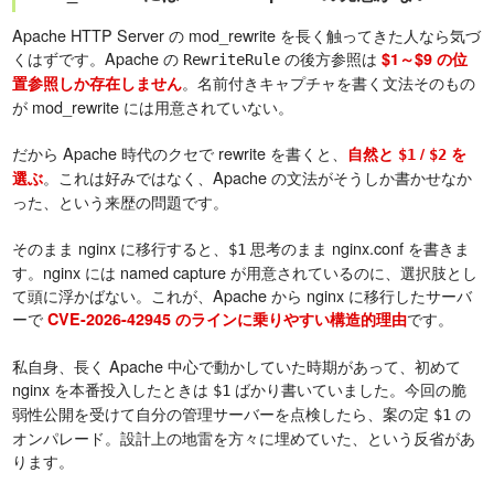
Apache HTTP Server の mod_rewrite を長く触ってきた人なら気づ
くはずです。Apache の
の後方参照は
$1～$9 の位
RewriteRule
。名前付きキャプチャを書く文法そのもの
置参照しか存在しません
が mod_rewrite には用意されていない。
だから Apache 時代のクセで rewrite を書くと、
自然と
/
を
$1
$2
。これは好みではなく、Apache の文法がそうしか書かせなか
選ぶ
った、という来歴の問題です。
そのまま nginx に移行すると、
思考のまま nginx.conf を書きま
$1
す。nginx には named capture が用意されているのに、選択肢とし
て頭に浮かばない。これが、Apache から nginx に移行したサーバ
ーで
です。
CVE-2026-42945 のラインに乗りやすい構造的理由
私自身、長く Apache 中心で動かしていた時期があって、初めて
nginx を本番投入したときは
ばかり書いていました。今回の脆
$1
弱性公開を受けて自分の管理サーバーを点検したら、案の定
の
$1
オンパレード。設計上の地雷を方々に埋めていた、という反省があ
ります。