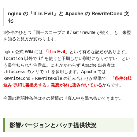
nginx の「If is Evil」と Apache の RewriteCond 文
化
3条件のひとつ「同一スコープに if / set / rewrite が続く」も、来歴
を知ると見方が変わります。
nginx 公式 Wiki には
という有名な記述があります。
「If is Evil」
以外で
を使うと予期しない挙動になりやすい、とい
location
if
う長年知られた注意点。にもかかわらず Apache 出身者は
のノリで
を多用します。Apache では
.htaccess
if
+
の組み合わせが標準で、
「条件分岐
RewriteCond
RewriteRule
からです。
込みでURL書換えする」発想が体に染み付いている
今回の脆弱性条件はその習慣のド真ん中を撃ち抜いてきます。
影響バージョンとパッチ提供状況