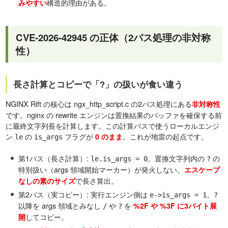
構造的理由がある。
みやすい
CVE-2026-42945 の正体（2パス処理の非対称
性）
長さ計算とコピーで「?」の扱いが食い違う
NGINX Rift の核心は ngx_http_script.c の2パス処理にある
非対称性
です。nginx の rewrite エンジンは置換結果のバッファを確保する前
に最終文字列長を計算します。この計算パスで使うローカルエンジ
ン
の
フラグが
。これが地雷の起点です。
0 のまま
le
is_args
第1パス（長さ計算）:
。置換文字列内の
の
le.is_args = 0
?
特別扱い（args 領域開始マーカー）が発火しない。
エスケープ
で長さ算出。
なしの素のサイズ
第2パス（実コピー）: 実行エンジン側は
。
e->is_args = 1
?
以降を args 領域とみなし
や
を
%2F や %3F に3バイト展
/
?
してコピー。
開