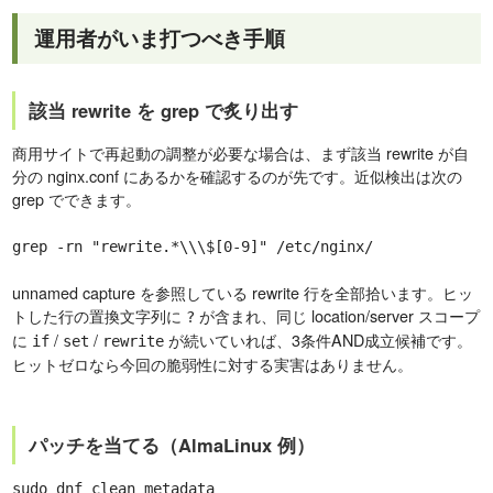
運用者がいま打つべき手順
該当 rewrite を grep で炙り出す
商用サイトで再起動の調整が必要な場合は、まず該当 rewrite が自
分の nginx.conf にあるかを確認するのが先です。近似検出は次の
grep でできます。
grep -rn "rewrite.*\\\$[0-9]" /etc/nginx/
unnamed capture を参照している rewrite 行を全部拾います。ヒッ
トした行の置換文字列に
が含まれ、同じ location/server スコープ
?
に
/
/
が続いていれば、3条件AND成立候補です。
if
set
rewrite
ヒットゼロなら今回の脆弱性に対する実害はありません。
パッチを当てる（AlmaLinux 例）
sudo dnf clean metadata