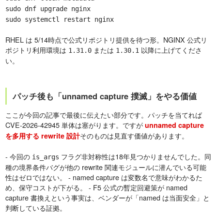
sudo dnf upgrade nginx
sudo systemctl restart nginx
RHEL は 5/14時点で公式リポジトリ提供を待つ形。NGINX 公式リ
ポジトリ利用環境は
または
以降に上げてくださ
1.31.0
1.30.1
い。
パッチ後も「unnamed capture 撲滅」をやる価値
ここが今回の記事で最後に伝えたい部分です。パッチを当てれば
CVE-2026-42945 単体は塞がります。ですが
unnamed capture
そのものは見直す価値があります。
を多用する rewrite 設計
- 今回の
フラグ非対称性は18年見つかりませんでした。同
is_args
種の境界条件バグが他の rewrite 関連モジュールに潜んでいる可能
性はゼロではない。 - named capture は変数名で意味がわかるた
め、保守コストが下がる。 - F5 公式の暫定回避策が named
capture 書換えという事実は、ベンダーが「named は当面安全」と
判断している証拠。