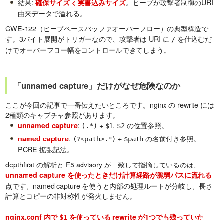
結果:
。ヒープが攻撃者制御のURI
確保サイズ < 実書込みサイズ
由来データで溢れる。
CWE-122（ヒープベースバッファオーバーフロー）の典型構造で
す。3バイト展開がトリガーなので、攻撃者は URI に
を仕込むだ
/
けでオーバーフロー幅をコントロールできてしまう。
「unnamed capture」だけがなぜ危険なのか
ここが今回の記事で一番伝えたいところです。nginx の rewrite には
2種類のキャプチャ参照があります。
:
+
,
の位置参照。
unnamed capture
(.*)
$1
$2
:
+
の名前付き参照。
named capture
(?<path>.*)
$path
PCRE 拡張記法。
depthfirst の解析と F5 advisory が一致して指摘しているのは、
unnamed capture を使ったときだけ計算経路が脆弱パスに流れる
点です。named capture を使うと内部の処理ルートが分岐し、長さ
計算とコピーの非対称性が発火しません。
nginx.conf 内で
を使っている rewrite が1つでも残っていた
$1