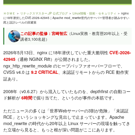
ＨＯＭＥ
＞
リナックスマスター.JP 公式ブログ
＞
Linux情報・技術・セキュリティ
＞ nginx
に18年潜伏したCVE-2026-42945｜Apache mod_rewrite世代のサーバー管理者が踏みやすい
罠と設計レベルの回避策
この記事の監修：宮崎智広
（Linux実務・教育歴20年以上・受
講者3,100名超）
2026年5月13日、nginx に18年潜伏していた重大脆弱性
CVE-2026-
（通称 NGINX Rift）が公開されました。
42945
ngx_http_rewrite_module のヒープバッファオーバーフローで、
CVSS v4.0 は
、未認証リモートからの RCE 動作実
9.2 CRITICAL
証あり。
2008年（v0.6.27）から混入していたものを、depthfirst の自動コー
ド解析が
で掘り当てた、というのが事件の本筋です。
6時間
ただニュースの多くは「世界Webサーバーの3割が危険」「未認証
RCE」というショッキングな見出しで止まっています。Apache
mod_rewrite の時代から20年以上 Linux サーバーの現場を触ってき
た立場から見ると、もっと根が深い問題がここにあります。