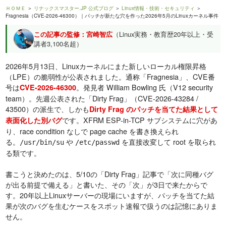
ＨＯＭＥ
＞
リナックスマスター.JP 公式ブログ
＞
Linux情報・技術・セキュリティ
＞
Fragnesia（CVE-2026-46300）｜パッチが新たな穴を作った2026年5月のLinuxカーネル事件
この記事の監修：宮崎智広
（Linux実務・教育歴20年以上・受
講者3,100名超）
2026年5月13日、Linuxカーネルにまた新しいローカル権限昇格
（LPE）の脆弱性が公表されました。通称「Fragnesia」、CVE番
号は
。発見者 William Bowling 氏（V12 security
CVE-2026-46300
team）。先週公表された「Dirty Frag」（CVE-2026-43284 /
43500）の派生で、しかも
Dirty Frag のパッチを当てた結果として
です。XFRM ESP-in-TCP サブシステムに穴があ
表面化した別バグ
り、race condition なしで page cache を書き換えられ
る。
や
を直接改変して root を取られ
/usr/bin/su
/etc/passwd
る類です。
書こうと決めたのは、5/10の「Dirty Frag」記事で「次に同種バグ
が出る前提で備える」と書いた、その「次」が3日で来たからで
す。20年以上Linuxサーバーの現場にいますが、パッチを当てた結
果が次のバグを生むケースをスポット速報で扱うのは記憶にありま
せん。