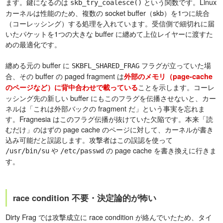
ます。鍵になるのは
という関数です。Linux
skb_try_coalesce()
カーネルは性能のため、複数の socket buffer（skb）を1つに統合
（コーレッシング）する処理を入れています。受信側で細切れに届
いたパケットを1つの大きな buffer に纏めて上位レイヤーに渡すた
めの最適化です。
纏める元の buffer に
フラグが立っていた場
SKBFL_SHARED_FRAG
合、その buffer の paged fragment は
外部のメモリ（page-cache
ことを示します。コーレ
のページなど）に背中合わせで載っている
ッシング先の新しい buffer にもこのフラグを伝播させないと、カー
ネルは「これは外部バックの fragment だ」という事実を忘れま
す。Fragnesia はこのフラグ伝播が抜けていた欠陥です。本来「読
むだけ」のはずの page cache のページに対して、カーネルが書き
込み可能だと誤認します。攻撃者はこの誤認を使って
や
の page cache を書き換えに行きま
/usr/bin/su
/etc/passwd
す。
race condition 不要・決定論的が怖い
Dirty Frag では攻撃成立に race condition が絡んでいたため、タイ