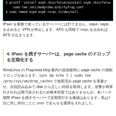
$ printf 'install esp4 /bin/false\ninstall esp6 /bin/false\ni
    sudo tee /etc/modprobe.d/dirtyfrag.conf

IPsec を業務で使っているサーバーには打てません。esp4 / esp6
を止めると VPN が停止します。AFS も同様で rxrpc を止めれば
AFS が止まります。
4. IPsec を残すサーバーは、page cache のドロップ
を定期化する
AlmaLinux の Fragnesia blog 案内の追加緩和に page cache の強制
ドロップがあります。
sync && echo 3 | sudo tee
で改変済み page cache を退避さ
/proc/sys/vm/drop_caches
せ、次回読み込みで disk から正しい内容を取得します。攻撃が再実
行されれば再汚染されるため根本対策ではありませんが、未パッチ
期間 IPsec を残すサーバーで定期実行する価値はあります。私は1
台に対し30分ごとに cron で走らせる運用を入れました。