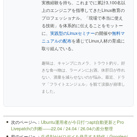
実務経験を持ち、これまでに累計3,100名以
上のエンジニアを指導してきたLinux教育の
プロフェッショナル。「現場で本当に使え
る技術」を体系的に伝えることをモットー
に、
実践型のLinuxセミナー
の開催や
無料マ
ニュアルの配布
を通じてLinux人材の育成に
取り組んでいる。
趣味は、キャンプにカメラ、トラウト釣り。好
きな食べ物は、ラーメンにお酒。休肝日が作れ
ない、酒量を減らせないのが悩み。最近、ドラ
マ「フライトエンジェル」を観て涙腺が崩壊し
ました。
次のページへ：
Ubuntu運用者が今日打つapt自動更新とPro
Livepatchの判断——22.04 / 24.04 / 26.04の差分整理
前のページへ：
生成AIがゼロデイを発見する時代｜Googleが