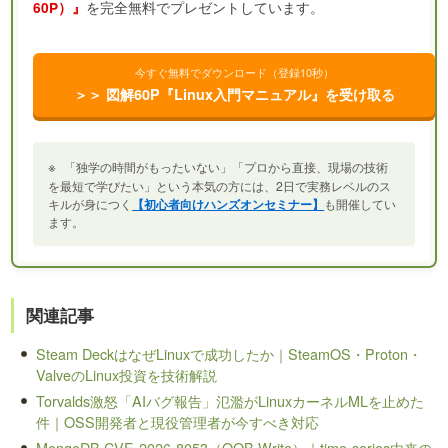
を完全無料でプレゼントしています。
60P）』
今すぐ無料でダウンロード（登録10秒）
＞＞ 図解60P『Linux入門マニュアル』を受け取る
※
「独学の時間がもったいない」「プロから直接、現場の技術
を最短で学びたい」という本気の方には、2日で実務レベルのス
キルが身につく
【初心者向けハンズオンセミナー】
も開催してい
ます。
関連記事
Steam DeckはなぜLinuxで成功したか｜SteamOS・Proton・
ValveのLinux投資を技術解説
Torvalds激怒「AIバグ報告」氾濫がLinuxカーネルMLを止めた
件｜OSS開発者と現役管理者が今すべき対応
MongoDB CVE-2026-8053（OOB Write）｜time-series由来の