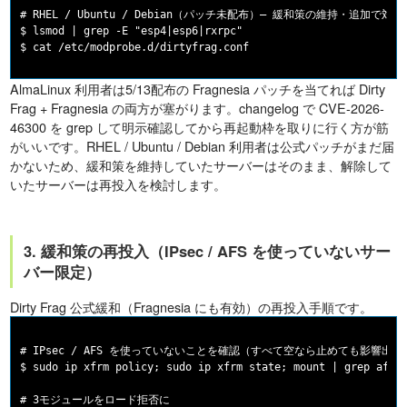
# RHEL / Ubuntu / Debian（パッチ未配布）— 緩和策の維持・追加で対応

$ lsmod | grep -E "esp4|esp6|rxrpc"

AlmaLinux 利用者は5/13配布の Fragnesia パッチを当てれば Dirty
Frag + Fragnesia の両方が塞がります。changelog で CVE-2026-
46300 を grep して明示確認してから再起動枠を取りに行く方が筋
がいいです。RHEL / Ubuntu / Debian 利用者は公式パッチがまだ届
かないため、緩和策を維持していたサーバーはそのまま、解除して
いたサーバーは再投入を検討します。
3. 緩和策の再投入（IPsec / AFS を使っていないサー
バー限定）
Dirty Frag 公式緩和（Fragnesia にも有効）の再投入手順です。
# IPsec / AFS を使っていないことを確認（すべて空なら止めても影響出に
$ sudo ip xfrm policy; sudo ip xfrm state; mount | grep afs

# 3モジュールをロード拒否に
