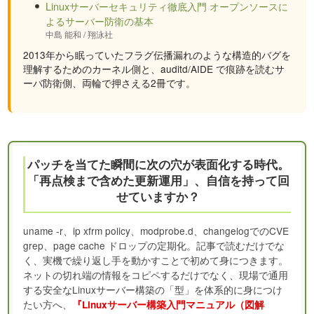
Linuxサーバーセキュリティ徹底入門 オープンソースに
よるサーバー防衛の基本
中島 能和 / 翔泳社
2013年から眠っていたフラグ伝播漏れのような構造的バグを
理解するためのカーネル側と、auditd/AIDE で痕跡を読むサ
ーバ防衛側、両輪で押さえる2冊です。
パッチを当てた瞬間に次の穴が表面化する時代。
「再点検まで含めた更新運用」、自信を持って回
せていますか？
uname -r、ip xfrm policy、modprobe.d、changelogでのCVE
grep、page cache ドロップの定期化。記事で読むだけでな
く、実機で繰り返し手を動かすことで初めて身につきます。
ネットの切れ端の情報をコピペするだけでなく、現場で通用
する安全なLinuxサーバー構築の「型」を体系的に身につけ
たい方へ、
『Linuxサーバー構築入門マニュアル（図解