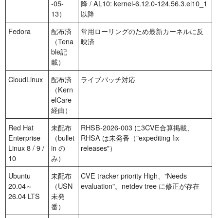
-05-
降 / AL10: kernel-6.12.0-124.56.3.el10_1
13）
以降
Fedora
配布済
常用ローリングのため最新カーネルに反
（Tena
映済
ble記
載）
CloudLinux
配布済
ライブパッチ対応
（Kern
elCare
経由）
Red Hat
未配布
RHSB-2026-003 に3CVE合算掲載、
Enterprise
（bullet
RHSA は未発番（"expediting fix
Linux 8 / 9 /
in の
releases"）
10
み）
Ubuntu
未配布
CVE tracker priority High、"Needs
20.04～
（USN
evaluation"。netdev tree に修正が存在
26.04 LTS
未発
番）