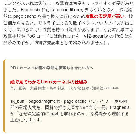
ミングがズレれば失敗し、攻撃者は何度もリトライする必要があり
ました。Fragnesia には race condition が要らないとされ、決定論
的に page cache を書き換えに行けるため
。検
攻撃の安定度が高い
知側から見ると、リトライによる失敗イベントというノイズが出に
くく、気づきにくい性質を持つ可能性があります。なお本記事では
攻撃手順や PoC コードには触れません（v12-security の PoC は公
開済みですが、防御啓発記事として踏み込みません）。
PR / カーネル内部の挙動を腹落ちさせたい方へ
絵で見てわかるLinuxカーネルの仕組み
市川 正美・大岩 尚宏・島本 裕志・武内 覚 ほか / 翔泳社 / 2024年
sk_buff・paged fragment・page cache といったカーネル内
部の登場人物を、図解で押さえ直すのに向く一冊。Fragnesia
が「なぜ決定論的に root を取れるのか」を構造から理解する
土台になります。