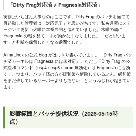
「Dirty Frag対応済 ≠ Fragnesia対応済」
実務上いちばん大事なのはここです。Dirty Frag のパッチを当てて
再起動した管理者は「対応完了」と思いがちです。私も月曜にステ
ージング更新→火曜に本番展開と進めていました。木曜の朝に
Fragnesia の報を見て、手が動かなくなりました。「だと思いま
す」と判断を保留したくなる瞬間でした。
AlmaLinux の公式 blog がはっきり書いています。「Dirty Frag パッ
チ済カーネルは Fragnesia には未対応」。ただし「Dirty Frag の公
式緩和コマンド（esp4 / esp6 / rxrpc 無効化）は Fragnesia にも効
く」。つまり、パッチ済の方が緩和策を解除しているぶん、緩和策
をまだ残しているサーバーよりも危ない、というねじれが起きてい
ます。
影響範囲とパッチ提供状況（2026-05-15時
点）