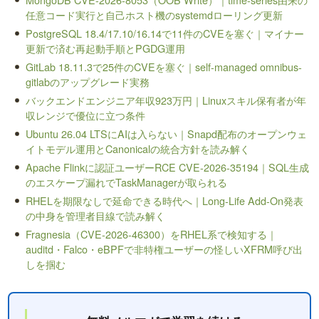
任意コード実行と自己ホスト機のsystemdローリング更新
PostgreSQL 18.4/17.10/16.14で11件のCVEを塞ぐ｜マイナー
更新で済む再起動手順とPGDG運用
GitLab 18.11.3で25件のCVEを塞ぐ｜self-managed omnibus-
gitlabのアップグレード実務
バックエンドエンジニア年収923万円｜Linuxスキル保有者が年
収レンジで優位に立つ条件
Ubuntu 26.04 LTSにAIは入らない｜Snapd配布のオープンウェ
イトモデル運用とCanonicalの統合方針を読み解く
Apache Flinkに認証ユーザーRCE CVE-2026-35194｜SQL生成
のエスケープ漏れでTaskManagerが取られる
RHELを期限なしで延命できる時代へ｜Long-Life Add-On発表
の中身を管理者目線で読み解く
Fragnesia（CVE-2026-46300）をRHEL系で検知する｜
auditd・Falco・eBPFで非特権ユーザーの怪しいXFRM呼び出
しを掴む