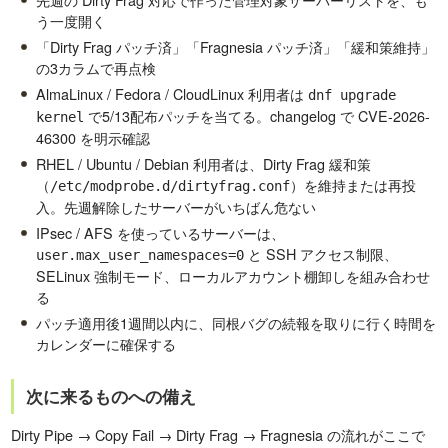
う一度開く
「Dirty Frag パッチ済」「Fragnesia パッチ済」「緩和策維持」
の3カラムで再点検
AlmaLinux / Fedora / CloudLinux 利用者は
dnf upgrade
で5/13配布パッチを当てる。changelog で CVE-2026-
kernel
46300 を明示確認
RHEL / Ubuntu / Debian 利用者は、Dirty Frag 緩和策
（
）を維持または再投
/etc/modprobe.d/dirtyfrag.conf
入。先週解除したサーバーがいちばん危ない
IPsec / AFS を使っているサーバーは、
と SSH アクセス制限、
user.max_user_namespaces=0
SELinux 強制モード、ローカルアカウント棚卸しを組み合わせ
る
パッチ適用後1週間以内に、同根バグの続報を取りに行く時間を
カレンダーに確保する
次に来るものへの備え
Dirty Pipe → Copy Fail → Dirty Frag → Fragnesia の流れがここで