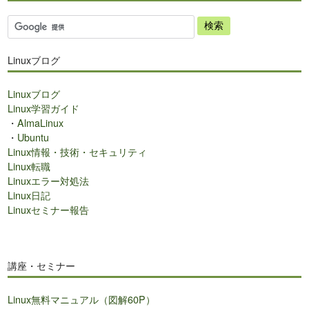
サ
イ
ト
Linuxブログ
内
検
Linuxブログ
索
Linux学習ガイド
・
AlmaLinux
・
Ubuntu
Linux情報・技術・セキュリティ
Linux転職
Linuxエラー対処法
Linux日記
Linuxセミナー報告
講座・セミナー
Linux無料マニュアル（図解60P）