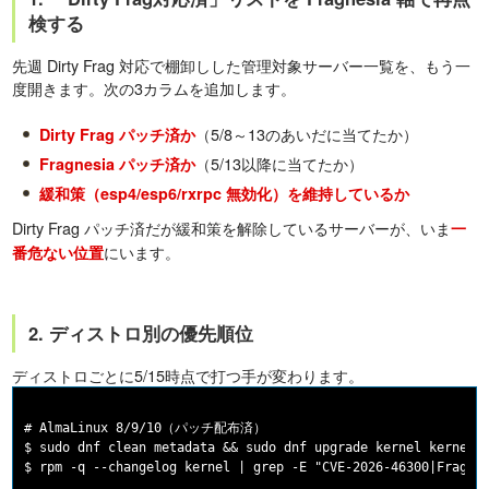
検する
先週 Dirty Frag 対応で棚卸しした管理対象サーバー一覧を、もう一
度開きます。次の3カラムを追加します。
（5/8～13のあいだに当てたか）
Dirty Frag パッチ済か
（5/13以降に当てたか）
Fragnesia パッチ済か
緩和策（esp4/esp6/rxrpc 無効化）を維持しているか
Dirty Frag パッチ済だが緩和策を解除しているサーバーが、いま
一
にいます。
番危ない位置
2. ディストロ別の優先順位
ディストロごとに5/15時点で打つ手が変わります。
# AlmaLinux 8/9/10（パッチ配布済）

$ sudo dnf clean metadata && sudo dnf upgrade kernel kernel-c
$ rpm -q --changelog kernel | grep -E "CVE-2026-46300|Fragnes