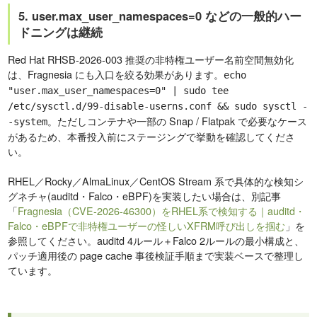
5. user.max_user_namespaces=0 などの一般的ハー
ドニングは継続
Red Hat RHSB-2026-003 推奨の非特権ユーザー名前空間無効化
は、Fragnesia にも入口を絞る効果があります。
echo
"user.max_user_namespaces=0" | sudo tee
/etc/sysctl.d/99-disable-userns.conf && sudo sysctl -
。ただしコンテナや一部の Snap / Flatpak で必要なケース
-system
があるため、本番投入前にステージングで挙動を確認してくださ
い。
RHEL／Rocky／AlmaLinux／CentOS Stream 系で具体的な検知シ
グネチャ(auditd・Falco・eBPF)を実装したい場合は、別記事
「
Fragnesia（CVE-2026-46300）をRHEL系で検知する｜auditd・
Falco・eBPFで非特権ユーザーの怪しいXFRM呼び出しを掴む
」を
参照してください。auditd 4ルール＋Falco 2ルールの最小構成と、
パッチ適用後の page cache 事後検証手順まで実装ベースで整理し
ています。