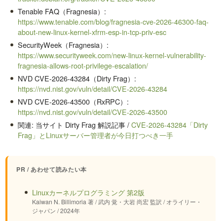
Tenable FAQ（Fragnesia）:
https://www.tenable.com/blog/fragnesia-cve-2026-46300-faq-
about-new-linux-kernel-xfrm-esp-in-tcp-priv-esc
SecurityWeek（Fragnesia）:
https://www.securityweek.com/new-linux-kernel-vulnerability-
fragnesia-allows-root-privilege-escalation/
NVD CVE-2026-43284（Dirty Frag）:
https://nvd.nist.gov/vuln/detail/CVE-2026-43284
NVD CVE-2026-43500（RxRPC）:
https://nvd.nist.gov/vuln/detail/CVE-2026-43500
関連: 当サイト Dirty Frag 解説記事 /
CVE-2026-43284「Dirty
Frag」とLinuxサーバー管理者が今日打つべき一手
PR / あわせて読みたい本
Linuxカーネルプログラミング 第2版
Kaiwan N. Billimoria 著 / 武内 覚・大岩 尚宏 監訳 / オライリー・
ジャパン / 2024年