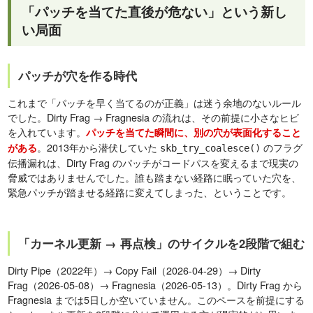
「パッチを当てた直後が危ない」という新し
い局面
パッチが穴を作る時代
これまで「パッチを早く当てるのが正義」は迷う余地のないルール
でした。Dirty Frag → Fragnesia の流れは、その前提に小さなヒビ
を入れています。
パッチを当てた瞬間に、別の穴が表面化すること
。2013年から潜伏していた
のフラグ
がある
skb_try_coalesce()
伝播漏れは、Dirty Frag のパッチがコードパスを変えるまで現実の
脅威ではありませんでした。誰も踏まない経路に眠っていた穴を、
緊急パッチが踏ませる経路に変えてしまった、ということです。
「カーネル更新 → 再点検」のサイクルを2段階で組む
Dirty Pipe（2022年）→ Copy Fail（2026-04-29）→ Dirty
Frag（2026-05-08）→ Fragnesia（2026-05-13）。Dirty Frag から
Fragnesia までは5日しか空いていません。このペースを前提にする