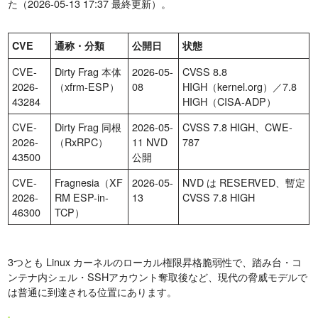
た（2026-05-13 17:37 最終更新）。
CVE
通称・分類
公開日
状態
CVE-
Dirty Frag 本体
2026-05-
CVSS 8.8
2026-
（xfrm-ESP）
08
HIGH（kernel.org）／7.8
43284
HIGH（CISA-ADP）
CVE-
Dirty Frag 同根
2026-05-
CVSS 7.8 HIGH、CWE-
2026-
（RxRPC）
11 NVD
787
43500
公開
CVE-
Fragnesia（XF
2026-05-
NVD は RESERVED、暫定
2026-
RM ESP-in-
13
CVSS 7.8 HIGH
46300
TCP）
3つとも Linux カーネルのローカル権限昇格脆弱性で、踏み台・コ
ンテナ内シェル・SSHアカウント奪取後など、現代の脅威モデルで
は普通に到達される位置にあります。