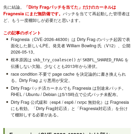
先に結論。
「Dirty Fragパッチを当てた」だけのカーネルは
パッチを当てて再起動した管理者ほ
Fragnesia にまだ無防備です。
ど、もう一度棚卸しが必要だと思います。
この記事のポイント
Fragnesia（CVE-2026-46300）は Dirty Frag のパッチ起因で表
面化した新しいLPE。発見者 William Bowling 氏（V12）、公開
2026-05-13。
根本原因は
が
を
skb_try_coalesce()
SKBFL_SHARED_FRAG
伝播しない欠陥。少なくとも2013年から潜伏。
race condition 不要で page cache を決定論的に書き換えられ
る。Dirty Frag より悪用が安定。
Dirty Fragパッチ済カーネルでも Fragnesia は別途未パッチ。
RHEL / Ubuntu / Debian は5/15時点で公式パッチ未配布。
Dirty Frag 公式緩和（esp4 / esp6 / rxrpc 無効化）は Fragnesia
にも有効。「Dirty Frag対応済」と「Fragnesia対応済」を分け
て棚卸しする必要がある。