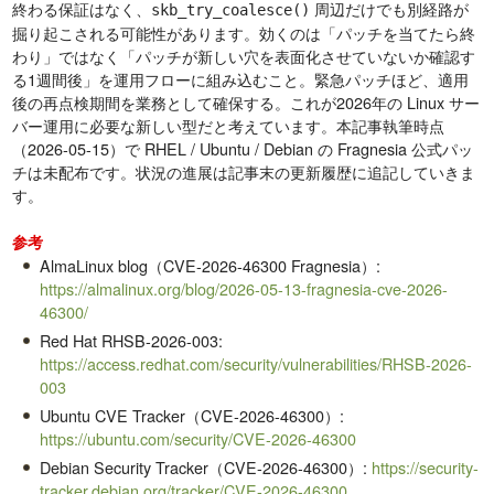
終わる保証はなく、
周辺だけでも別経路が
skb_try_coalesce()
掘り起こされる可能性があります。効くのは「パッチを当てたら終
わり」ではなく「パッチが新しい穴を表面化させていないか確認す
る1週間後」を運用フローに組み込むこと。緊急パッチほど、適用
後の再点検期間を業務として確保する。これが2026年の Linux サー
バー運用に必要な新しい型だと考えています。本記事執筆時点
（2026-05-15）で RHEL / Ubuntu / Debian の Fragnesia 公式パッ
チは未配布です。状況の進展は記事末の更新履歴に追記していきま
す。
参考
AlmaLinux blog（CVE-2026-46300 Fragnesia）:
https://almalinux.org/blog/2026-05-13-fragnesia-cve-2026-
46300/
Red Hat RHSB-2026-003:
https://access.redhat.com/security/vulnerabilities/RHSB-2026-
003
Ubuntu CVE Tracker（CVE-2026-46300）:
https://ubuntu.com/security/CVE-2026-46300
Debian Security Tracker（CVE-2026-46300）:
https://security-
tracker.debian.org/tracker/CVE-2026-46300