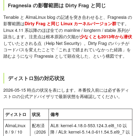
Fragnesia の影響範囲は Dirty Frag と同じ
Tenable と AlmaLinux blog の記述を突き合わせると、Fragnesia の
影響範囲は
です。
Dirty Frag と同じ Linux カーネルバージョン群
Linux 4.11 系以降のほぼ全ての mainline / longterm / stable 系列が
該当します。注意点は根本原因の欠陥が
少なくとも2013年から潜伏
していたとされる点（Help Net Security）。Dirty Frag のパッチが
コードパスを変えたことで「これまで踏まれていなかった経路」を
踏むようになり Fragnesia として顕在化した、という構図です。
ディストロ別の対応状況
2026-05-15 時点の状況を表にします。本番投入前には必ず各ディ
ストロの公式アドバイザリで最新状態を再確認してください。
ディストロ
状況
備考
AlmaLinux
配布済
AL8: kernel-4.18.0-553.124.3.el8_10 以
8 / 9 / 10
（2026
降 / AL9: kernel-5.14.0-611.54.5.el9_7 以