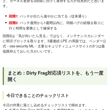
と、カーネル更新を2段階に分けて運用する方が現実的だと思いま
す。
: パッチが出たら速やかに当てる（従来通り）
段階1
: パッチ適用から1週間以内に、同根バグの続報を取りに
段階2
行く時間を業務として確保する
段階2は「気が向いたら見る」ではなく、メンテナンスカレンダー
に明示ブロックを取ります。3週連続 LPE の局面では、ベンダー公
式・oss-security ML・主要セキュリティニュースサイトの3つは最
低限抑えておいた方がいいです。
まとめ：Dirty Frag対応済リストを、もう一度
開く
今日できることのチェックリスト
今日の作業に落とし込めるチェックリストで締めます。
先週の Dirty Frag 対応で作った管理対象サーバーリストを、も