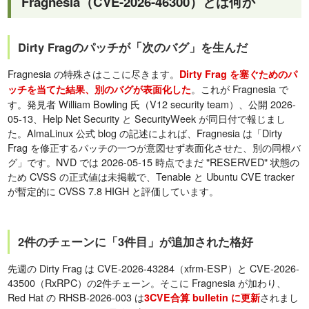
Fragnesia（CVE-2026-46300）とは何か
Dirty Fragのパッチが「次のバグ」を生んだ
Fragnesia の特殊さはここに尽きます。
Dirty Frag を塞ぐためのパ
。これが Fragnesia で
ッチを当てた結果、別のバグが表面化した
す。発見者 William Bowling 氏（V12 security team）、公開 2026-
05-13、Help Net Security と SecurityWeek が同日付で報じまし
た。AlmaLinux 公式 blog の記述によれば、Fragnesia は「Dirty
Frag を修正するパッチの一つが意図せず表面化させた、別の同根バ
グ」です。NVD では 2026-05-15 時点でまだ "RESERVED" 状態の
ため CVSS の正式値は未掲載で、Tenable と Ubuntu CVE tracker
が暫定的に CVSS 7.8 HIGH と評価しています。
2件のチェーンに「3件目」が追加された格好
先週の Dirty Frag は CVE-2026-43284（xfrm-ESP）と CVE-2026-
43500（RxRPC）の2件チェーン。そこに Fragnesia が加わり、
Red Hat の RHSB-2026-003 は
されまし
3CVE合算 bulletin に更新