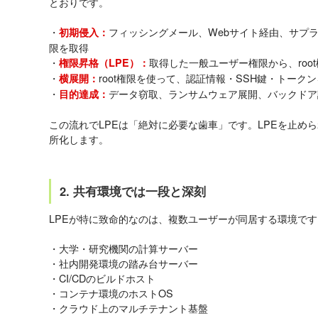
とおりです。
・
フィッシングメール、Webサイト経由、サプ
初期侵入：
限を取得
・
取得した一般ユーザー権限から、roo
権限昇格（LPE）：
・
root権限を使って、認証情報・SSH鍵・トーク
横展開：
・
データ窃取、ランサムウェア展開、バックドア
目的達成：
この流れでLPEは「絶対に必要な歯車」です。LPEを止め
所化します。
2. 共有環境では一段と深刻
LPEが特に致命的なのは、複数ユーザーが同居する環境です
・大学・研究機関の計算サーバー
・社内開発環境の踏み台サーバー
・CI/CDのビルドホスト
・コンテナ環境のホストOS
・クラウド上のマルチテナント基盤