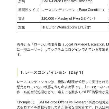
所属
IBM X-Force Offensive Research
脆弱性タイプ
レースコンディション（Race Condition）
賞金
$20,000＋Master of Pwn 2ポイント
対象
RHEL for Workstations LPE部門
両件とも「ローカル権限昇格（Local Privilege Escalat
に一般ユーザーとしてシステムにログインできている攻撃者が
す。
1. レースコンディション（Day 1）
レースコンディションは、複数の処理が並行して実行される
想定されていない状態を作り出す攻撃です。Linuxカーネ
作・名前空間処理などで、過去にも数多くのLPE脆弱性が
Chompieは、IBM X-Force Offensive Research所属
のゼロデイを多数報告してきた著名な研究者です。同氏は同大会でNVID