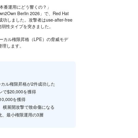
って本番運用にどう響くの？」
 Berlin 2026」で、Red Hat
2件成功しました。攻撃者はuse-after-free
の脆弱性タイプを突きました。
果、ローカル権限昇格（LPE）の脅威モデ
ら整理します。
ionsのローカル権限昇格が2件成功した
ンで$20,000を獲得
$10,000を獲得
、横展開攻撃で致命傷になる
有効化、最小権限運用の3層