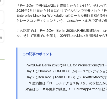
「Pwn2OwnでRHELが2回も陥落したらしいけど、それ
2026年5月14日から16日にかけてベルリンで開催された「Pwn2Own
Enterprise Linux for Workstationsのローカル権限昇格が
とレースコンディションという、Linuxカーネル系で定番
この記事では、Pwn2Own Berlin 2026のRHEL関連結
ル、そして実務での対策を、20年以上のLinux運用経験か
この記事のポイント
・Pwn2Own Berlin 2026でRHEL for Workstat
・Day 1にChompie（IBM XOR）がレースコンディショ
・Day 2にBen Koo（Team DDOS）がuse-after-freeで
・LPE脆弱性は「ローカルアクセスありき」の前提だが
・対策はカーネル更新の徹底、SELinux/AppArmor