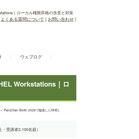
Workstations｜ローカル権限昇格の含意と対策
|
よくある質問について
|
お問い合わせ
|
座
ウェブログ
EL Workstations｜ロ
＞ Pwn2Own Berlin 2026で陥落したRHEL
上・受講者3,100名超）