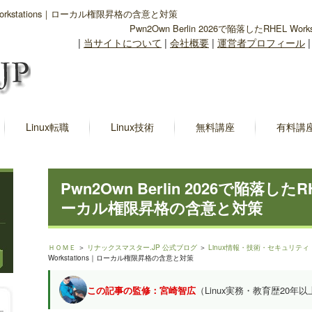
L Workstations｜ローカル権限昇格の含意と対策
Pwn2Own Berlin 2026で陥落したRHEL 
|
当サイトについて
|
会社概要
|
運営者プロフィール
Linux転職
Linux技術
無料講座
有料講
Pwn2Own Berlin 2026で陥落したRH
ーカル権限昇格の含意と対策
ＨＯＭＥ
＞
リナックスマスター.JP 公式ブログ
＞
Linux情報・技術・セキュリティ
Workstations｜ローカル権限昇格の含意と対策
この記事の監修：宮崎智広
（Linux実務・教育歴20年以