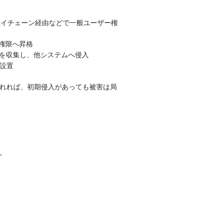
ライチェーン経由などで一般ユーザー権
t権限へ昇格
ンを収集し、他システムへ侵入
設置
られれば、初期侵入があっても被害は局
。