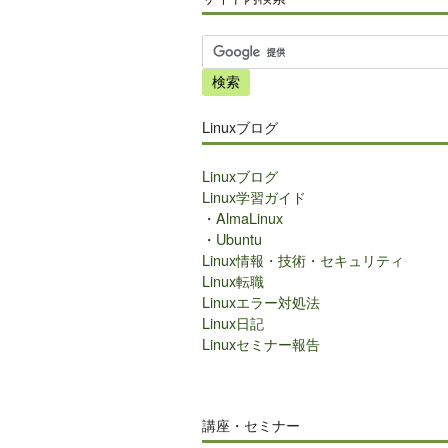
サ
イ
ト
内
Linuxブログ
検
索
Linuxブログ
Linux学習ガイド
・
AlmaLinux
・
Ubuntu
Linux情報・技術・セキュリティ
Linux転職
Linuxエラー対処法
Linux日記
Linuxセミナー報告
講座・セミナー