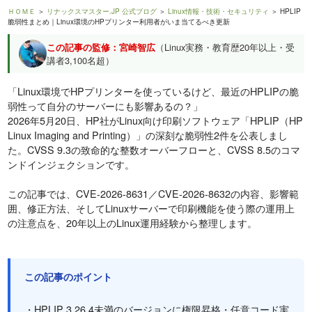
ＨＯＭＥ
＞
リナックスマスター.JP 公式ブログ
＞
Linux情報・技術・セキュリティ
＞ HPLIP
脆弱性まとめ｜Linux環境のHPプリンター利用者がいま当てるべき更新
この記事の監修：宮崎智広
（Linux実務・教育歴20年以上・受
講者3,100名超）
「Linux環境でHPプリンターを使っているけど、最近のHPLIPの脆
弱性って自分のサーバーにも影響あるの？」
2026年5月20日、HP社がLinux向け印刷ソフトウェア「HPLIP（HP
Linux Imaging and Printing）」の深刻な脆弱性2件を公表しまし
た。CVSS 9.3の致命的な整数オーバーフローと、CVSS 8.5のコマ
ンドインジェクションです。
この記事では、CVE-2026-8631／CVE-2026-8632の内容、影響範
囲、修正方法、そしてLinuxサーバーで印刷機能を使う際の運用上
の注意点を、20年以上のLinux運用経験から整理します。
この記事のポイント
・HPLIP 3.26.4未満のバージョンに権限昇格・任意コード実