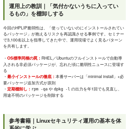
運用上の教訓｜「気付かないうちに入ってい
るもの」を棚卸しする
今回のHPLIP脆弱性は、「使っていないのにインストールされてい
るパッケージ」が抱えるリスクを再認識させる事例です。セミナー
で3,100名以上を指導してきた中で、運用現場でよく見るパターン
を共有します。
・
RHEL／Ubuntuのフルインストールで自動導
OS標準同梱の罠：
入される非必須パッケージが、忘れた頃に脆弱性ニュースに登場す
る
・
本番サーバーは「minimal install」+必
最小インストールの徹底：
要パッケージ追加方式が原則
・
や
の出力を年1回でも見直し、
定期棚卸し：
rpm -qa
dpkg -l
用途不明のパッケージを削除する
参考書籍｜Linuxセキュリティ運用の基本を体
系的に学ぶ