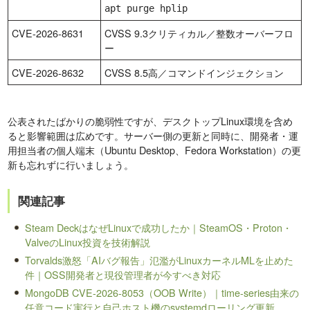
apt purge hplip
CVE-2026-8631
CVSS 9.3クリティカル／整数オーバーフロ
ー
CVE-2026-8632
CVSS 8.5高／コマンドインジェクション
公表されたばかりの脆弱性ですが、デスクトップLinux環境を含め
ると影響範囲は広めです。サーバー側の更新と同時に、開発者・運
用担当者の個人端末（Ubuntu Desktop、Fedora Workstation）の更
新も忘れずに行いましょう。
関連記事
Steam DeckはなぜLinuxで成功したか｜SteamOS・Proton・
ValveのLinux投資を技術解説
Torvalds激怒「AIバグ報告」氾濫がLinuxカーネルMLを止めた
件｜OSS開発者と現役管理者が今すべき対応
MongoDB CVE-2026-8053（OOB Write）｜time-series由来の
任意コード実行と自己ホスト機のsystemdローリング更新