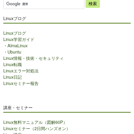
サ
イ
ト
Linuxブログ
内
検
Linuxブログ
索
Linux学習ガイド
・
AlmaLinux
・
Ubuntu
Linux情報・技術・セキュリティ
Linux転職
Linuxエラー対処法
Linux日記
Linuxセミナー報告
講座・セミナー
Linux無料マニュアル（図解60P）
Linuxセミナー（2日間ハンズオン）