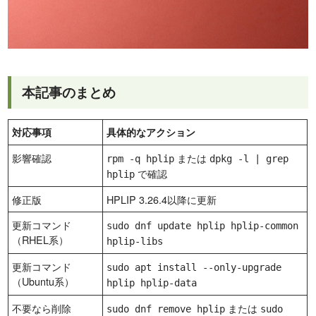
本記事のまとめ
対応事項
具体的なアクション
影響確認
または
rpm -q hplip
dpkg -l | grep
で確認
hplip
修正版
HPLIP 3.26.4以降に更新
更新コマンド
sudo dnf update hplip hplip-common
（RHEL系）
hplip-libs
更新コマンド
sudo apt install --only-upgrade
（Ubuntu系）
hplip hplip-data
不要なら削除
または
sudo dnf remove hplip
sudo