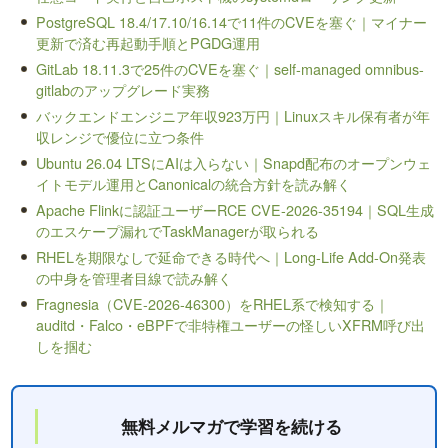
PostgreSQL 18.4/17.10/16.14で11件のCVEを塞ぐ｜マイナー
更新で済む再起動手順とPGDG運用
GitLab 18.11.3で25件のCVEを塞ぐ｜self-managed omnibus-
gitlabのアップグレード実務
バックエンドエンジニア年収923万円｜Linuxスキル保有者が年
収レンジで優位に立つ条件
Ubuntu 26.04 LTSにAIは入らない｜Snapd配布のオープンウェ
イトモデル運用とCanonicalの統合方針を読み解く
Apache Flinkに認証ユーザーRCE CVE-2026-35194｜SQL生成
のエスケープ漏れでTaskManagerが取られる
RHELを期限なしで延命できる時代へ｜Long-Life Add-On発表
の中身を管理者目線で読み解く
Fragnesia（CVE-2026-46300）をRHEL系で検知する｜
auditd・Falco・eBPFで非特権ユーザーの怪しいXFRM呼び出
しを掴む
無料メルマガで学習を続ける