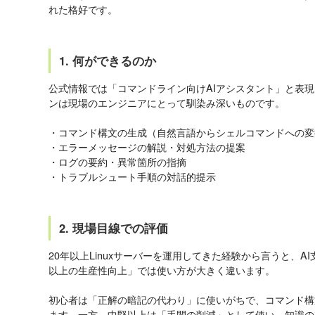
れた格好です。
1. 何ができるのか
公式情報では「コマンドライン向けAIアシスタント」と表
ンは現場のエンジニアにとって馴染み深いものです。
・コマンド構文の生成（自然言語からシェルコマンドへの変
・エラーメッセージの解説・対処方法の提案
・ログの要約・異常箇所の指摘
・トラブルシュート手順の対話的提示
2. 現場目線での評価
20年以上Linuxサーバーを運用してきた経験から言うと、
以上の生産性向上」では使い方が大きく違います。
初心者は「正解の暗記の代わり」に使いがちで、コマンド構
ます。一方、中堅以上は「手間の削減」として使い、知識の