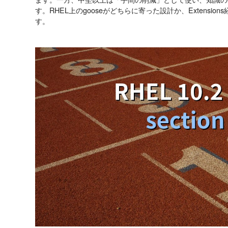
す。RHEL上のgooseがどちらに寄った設計か、Extensi
す。