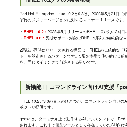
Red Hat Enterprise Linux 10.2と9.8は、2026
ぞれのメジャーバージョンに対するマイナーリリースです。
・
2025年5月リリースのRHEL 10系列の2回
RHEL 10.2：
・
長期サポート対象のRHEL 9系列の継続的な
RHEL 9.8：
2系統が同時にリリースされる構図は、RHELの伝統的な「
ト」を並走させるパターンです。9系を本番で使い続ける組
を、同じタイミングで前進させる狙いです。
新機能1｜コマンドライン向けAI支援「goo
RHEL 10.2／9.8の目玉のひとつが、コマンドライン向けのAI支
ポジトリ提供です。
gooseは、ターミナル上で動作するAIアシスタントで、Red
されます。これまで個別ツールとして存在していたCLI向けA