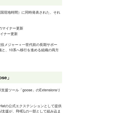
年5月21日（米国現地時間）に同時発表された、それ
目のマイナー更新
マイナー更新
現役メジャー＋一世代前の長期サポー
織と、10系へ移行を進める組織の両方
se」
援ツール「goose」のExtensionsリ
 Hatの公式エクステンションとして提供
I支援が、RHELの一部として組み込ま