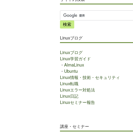
サ
イ
ト
内
Linuxブログ
検
索
Linuxブログ
Linux学習ガイド
・
AlmaLinux
・
Ubuntu
Linux情報・技術・セキュリティ
Linux転職
Linuxエラー対処法
Linux日記
Linuxセミナー報告
講座・セミナー