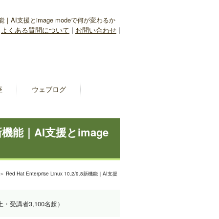
2/9.8新機能｜AI支援とimage modeで何が変わるか
|
よくある質問について
|
お問い合わせ
|
座
ウェブログ
/9.8新機能｜AI支援とimage
＞ Red Hat Enterprise Linux 10.2/9.8新機能｜AI支援
上・受講者3,100名超）