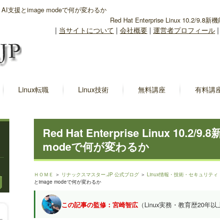
.8新機能｜AI支援とimage modeで何が変わるか
Red Hat Enterprise Linux 10.
|
当サイトについて
|
会社概要
|
運営者プロフィール
Linux転職
Linux技術
無料講座
有料講
Red Hat Enterprise Linux 10.2
modeで何が変わるか
ＨＯＭＥ
＞
リナックスマスター.JP 公式ブログ
＞
Linux情報・技術・セキュリティ
とimage modeで何が変わるか
この記事の監修：宮崎智広
（Linux実務・教育歴20年以