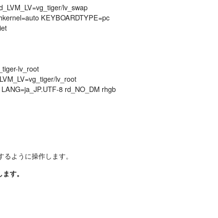
t rd_LVM_LV=vg_tiger/lv_swap
ashkernel=auto KEYBOARDTYPE=pc
et
tiger-lv_root
VM_LV=vg_tiger/lv_root
 LANG=ja_JP.UTF-8 rd_NO_DM rhgb
動するように操作します。
下します。