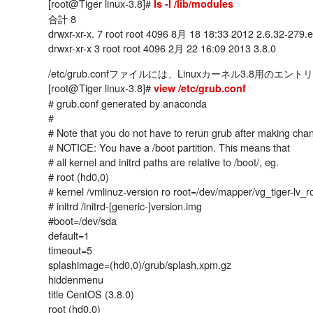
[root@Tiger linux-3.8]#
ls -l /lib/modules
合計 8
drwxr-xr-x. 7 root root 4096 8月 18 18:33 2012 2.6.32-279.e
drwxr-xr-x 3 root root 4096 2月 22 16:09 2013 3.8.0
/etc/grub.confファイルには、Linuxカーネル3.8用の
[root@Tiger linux-3.8]#
view /etc/grub.conf
# grub.conf generated by anaconda
#
# Note that you do not have to rerun grub after making chang
# NOTICE: You have a /boot partition. This means that
# all kernel and initrd paths are relative to /boot/, eg.
# root (hd0,0)
# kernel /vmlinuz-version ro root=/dev/mapper/vg_tiger-lv_r
# initrd /initrd-[generic-]version.img
#boot=/dev/sda
default=1
timeout=5
splashimage=(hd0,0)/grub/splash.xpm.gz
hiddenmenu
title CentOS (3.8.0)
root (hd0,0)