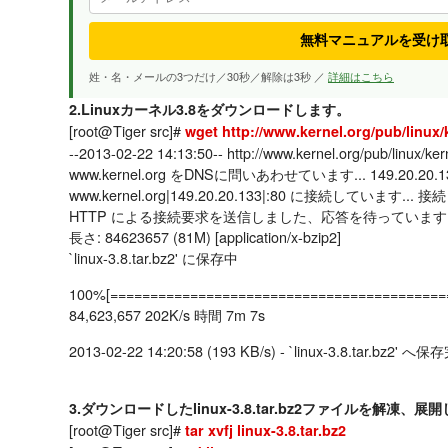
無料マニュアルを受け
姓・名・メールの3つだけ／30秒／解除は3秒 ／
詳細はこちら
2.Linuxカーネル3.8をダウンロードします。
[root@Tiger src]#
wget http://www.kernel.org/pub/linux/k
--2013-02-22 14:13:50-- http://www.kernel.org/pub/linux/kern
www.kernel.org をDNSに問いあわせています... 149.20.20.133
www.kernel.org|149.20.20.133|:80 に接続しています...
HTTP による接続要求を送信しました、応答を待っています... 
長さ: 84623657 (81M) [application/x-bzip2]
`linux-3.8.tar.bz2' に保存中
100%[==========================================
84,623,657 202K/s 時間 7m 7s
2013-02-22 14:20:58 (193 KB/s) - `linux-3.8.tar.bz2' へ
3.ダウンロードしたlinux-3.8.tar.bz2ファイルを解凍、展
[root@Tiger src]#
tar xvfj linux-3.8.tar.bz2