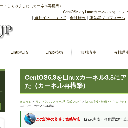
アップデートしてみました（カーネル再構築）
CentOS6.3をLinuxカーネル3.
|
当サイトについて
|
会社概要
|
運営者プロフィール
Linux転職
Linux技術
無料講座
有料講
CentOS6.3をLinuxカーネル3
た（カーネル再構築）
ＨＯＭＥ
＞
リナックスマスター.JP 公式ブログ
＞
Linux情報・技術・セキュリティ
みました（カーネル再構築）
この記事の監修：宮崎智広
（Linux実務・教育歴20年以