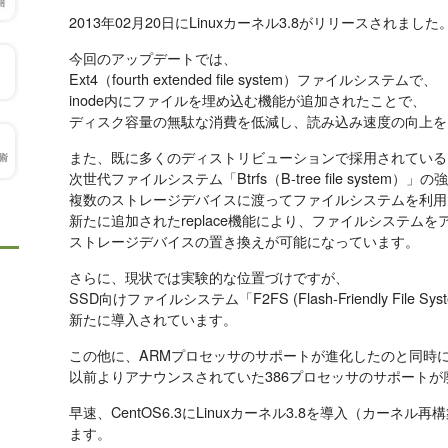
2013年02月20日にLinuxカーネル3.8がリリースされました
今回のアップデートでは、
Ext4（fourth extended file system）ファイルシステムで、
inode内にファイルを埋め込む機能が追加されたことで、
ディスク容量の無駄な消費を低減し、読み込み速度の向上を
また、既に多くのディストリビューションで採用されている
次世代ファイルシステム「Btrfs（B-tree file system）
複数のストレージデバイスに渡ってファイルシステムを利用
新たに追加されたreplace機能により、ファイルシステム
ストレージデバイスの置き換えが可能になっています。
さらに、現状では実験的な位置づけですが、
SSD向けファイルシステム「F2FS (Flash-Friendly File Sys
新たに導入されています。
この他に、ARMプロセッサのサポートが進化したのと同時
以前よりアナウンスされていた386プロセッサのサポートが
早速、CentOS6.3にLinuxカーネル3.8を導入（カーネ
ます。