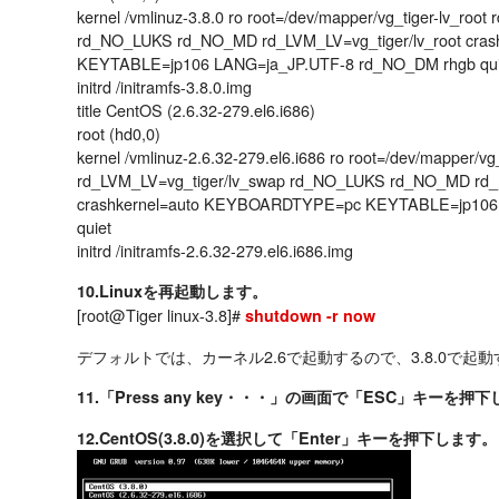
kernel /vmlinuz-3.8.0 ro root=/dev/mapper/vg_tiger-lv_roo
rd_NO_LUKS rd_NO_MD rd_LVM_LV=vg_tiger/lv_root cr
KEYTABLE=jp106 LANG=ja_JP.UTF-8 rd_NO_DM rhgb qui
initrd /initramfs-3.8.0.img
title CentOS (2.6.32-279.el6.i686)
root (hd0,0)
kernel /vmlinuz-2.6.32-279.el6.i686 ro root=/dev/mapper/vg_
rd_LVM_LV=vg_tiger/lv_swap rd_NO_LUKS rd_NO_MD rd_L
crashkernel=auto KEYBOARDTYPE=pc KEYTABLE=jp106
quiet
initrd /initramfs-2.6.32-279.el6.i686.img
10.Linuxを再起動します。
[root@Tiger linux-3.8]#
shutdown -r now
デフォルトでは、カーネル2.6で起動するので、3.8.0で起
11.「Press any key・・・」の画面で「ESC」キーを押
12.CentOS(3.8.0)を選択して「Enter」キーを押下します。