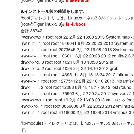
make install
9.インストール後の確認をします。
/bootディレクトリには、Linuxカーネル3.8がインストー
[root@Tiger linux-3.8]#
ls -l /boot
合計 38742
lrwxrwxrwx 1 root root 22 2月 22 16:08 2013 System.map -
-rw-r--r--. 1 root root 1846041 6月 22 20:23 2012 System.m
-rw-r--r-- 1 root root 2073645 2月 22 16:08 2013 System.m
-rw-r--r--. 1 root root 106611 6月 22 20:23 2012 config-2.6.
drwxr-xr-x. 3 root root 1024 8月 18 18:30 2012 efi
drwxr-xr-x. 2 root root 1024 2月 22 16:10 2013 grub
-rw-r--r--. 1 root root 14695111 8月 18 18:34 2012 initramfs
-rw-r--r-- 1 root root 12775412 2月 22 16:10 2013 initramfs-
drwx------. 2 root root 12288 8月 18 18:17 2012 lost+found
-rw-r--r--. 1 root root 175903 6月 22 20:24 2012 symvers-2.
lrwxrwxrwx 1 root root 19 2月 22 16:08 2013 vmlinuz -> /boo
-rwxr-xr-x. 1 root root 3856608 6月 22 20:23 2012 vmlinuz-2
-rw-r--r-- 1 root root 4116000 2月 22 16:08 2013 vmlinuz-3.
/lib/modulesディレクトリには、Linuxカーネル3.8
す。