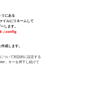
トリにある
fig」ファイルにリネームして
にコピーします。
6 ./.config
を作成します。
分について対話的に設定する
ter」キーを押下し続けて