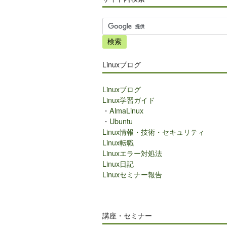
サ
イ
ト
内
Linuxブログ
検
索
Linuxブログ
Linux学習ガイド
・
AlmaLinux
・
Ubuntu
Linux情報・技術・セキュリティ
Linux転職
Linuxエラー対処法
Linux日記
Linuxセミナー報告
講座・セミナー