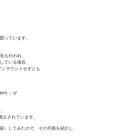
。
図っています。
」の強化も行われ、
している場合、
をアンマウントせずとも
tem) 」が
に、
廃止されています。
ル再構築）してみたので、その手順を紹介し