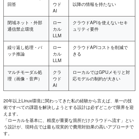
回答
ウド
以降の情報を持たない
AI
閉域ネット・外部
ロー
クラウドAPIを使えないセキ
通信禁止環境
カル
ュリティ要件
LLM
繰り返し処理・バ
ロー
クラウドAPIコストを削減で
ッチ推論
カル
きる
LLM
マルチモーダル処
クラ
ローカルではGPUメモリと対
理（画像・音声）
ウド
応モデルの制約が大きい
AI
20年以上Linux環境に関わってきた私の経験から言えば、単一の技
術ですべての課題を解決しようとする設計は必ずどこかで限界を迎
えます。
「ローカルを基本に、精度が重要な箇所だけクラウドへ流す」とい
う設計が、現時点では最も現実的で費用対効果の高いアプローチで
す。