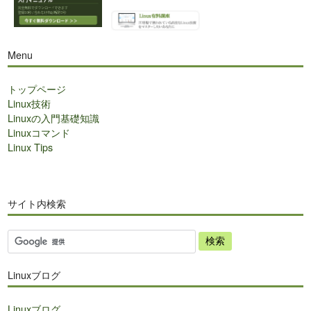
Menu
トップページ
Linux技術
Linuxの入門基礎知識
Linuxコマンド
Linux Tips
サイト内検索
サ
イ
ト
Linuxブログ
内
検
Linuxブログ
索