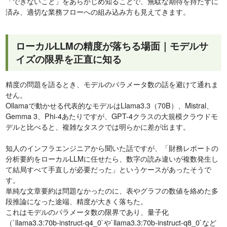
「できないこと」をあらかじめ知ることで、無駄な期待を持たずに
済み、適切な業務フローへの組み込み方も見えてきます。
ローカルLLMの精度が落ちる場面｜モデルサ
イズの限界を正直に知る
精度の問題を語るとき、モデルのパラメータ数の話を避けて通れま
せん。
Ollamaで動かせる代表的なモデルはLlama3.3（70B）、Mistral、
Gemma 3、Phi-4あたりですが、GPT-4クラスの大規模クラウドモ
デルと比べると、複雑なタスクでは明らかに差が出ます。
知人のインフラエンジニアから聞いた話ですが、「財務レポートの
分析要約をローカルLLMに任せたら、数字の読み違いが複数発生し
て結局すべて手直しが必要だった」というケースがあったそうで
す。
単純な文章要約は問題なかったのに、表やグラフの数値を絡めた多
段推論になった途端、精度が大きく落ちた。
これはモデルのパラメータ数の限界であり、量子化
（`llama3.3:70b-instruct-q4_0`や`llama3.3:70b-instruct-q8_0`など