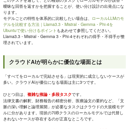
曖昧な回答を返すかを把握することが、使い分け設計の出発点にな
ります。
モデルごとの特性を体系的に比較したい場合は、
ローカルLLMのモ
デルを比較する方法｜Llama3.3・Mistral・Gemma・Phi-4を
Ubuntuで使い分けるポイント
もあわせて参照してください。
Llama3.3・Mistral・Gemma 3・Phi-4それぞれの得手・不得手が整
理されています。
クラウドAIが明らかに優位な場面とは
「すべてをローカルで完結させる」は現実的に成立しないケースが
多い。クラウドAIが優位になる場面は主に3つです。
ひとつ目は、
です。
複雑な推論・多段タスク
法律文書の解釈、財務報告の精密分析、医療論文の要約など、「文
脈の深い理解と論理展開」が必要なタスクはクラウドの大規模モデ
ルに分があります。現状の70Bクラスのローカルモデルでは代替し
きれないケースが存在するのが正直なところです。