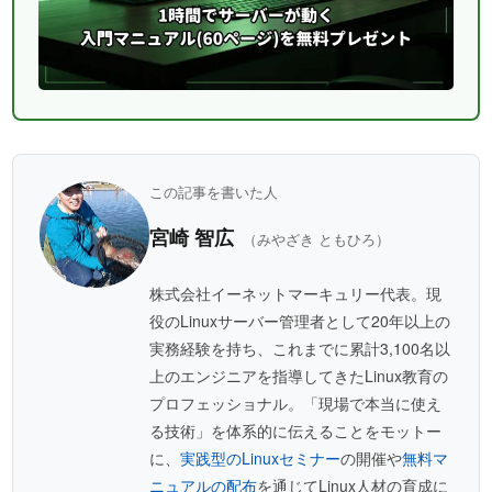
この記事を書いた人
宮崎 智広
（みやざき ともひろ）
株式会社イーネットマーキュリー代表。現
役のLinuxサーバー管理者として20年以上の
実務経験を持ち、これまでに累計3,100名以
上のエンジニアを指導してきたLinux教育の
プロフェッショナル。「現場で本当に使え
る技術」を体系的に伝えることをモットー
に、
実践型のLinuxセミナー
の開催や
無料マ
ニュアルの配布
を通じてLinux人材の育成に