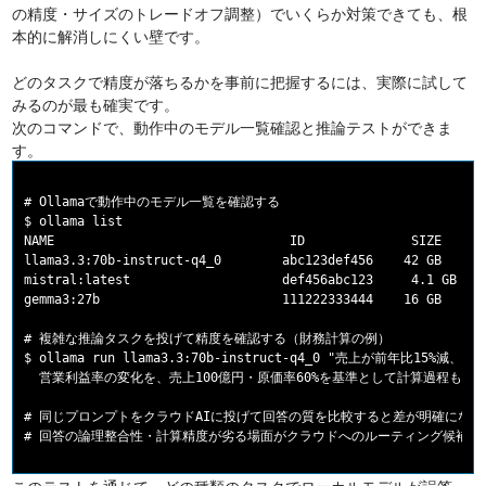
の精度・サイズのトレードオフ調整）でいくらか対策できても、根
本的に解消しにくい壁です。
どのタスクで精度が落ちるかを事前に把握するには、実際に試して
みるのが最も確実です。
次のコマンドで、動作中のモデル一覧確認と推論テストができま
す。
# Ollamaで動作中のモデル一覧を確認する

$ ollama list

NAME                               ID              SIZE    MO
llama3.3:70b-instruct-q4_0        abc123def456    42 GB   3 h
mistral:latest                    def456abc123     4.1 GB  1 
gemma3:27b                        111222333444    16 GB   2 d
# 複雑な推論タスクを投げて精度を確認する（財務計算の例）

$ ollama run llama3.3:70b-instruct-q4_0 "売上が前年比15%減
  営業利益率の変化を、売上100億円・原価率60%を基準として計算過程も含め
# 同じプロンプトをクラウドAIに投げて回答の質を比較すると差が明確になる

このテストを通じて、どの種類のタスクでローカルモデルが誤答・