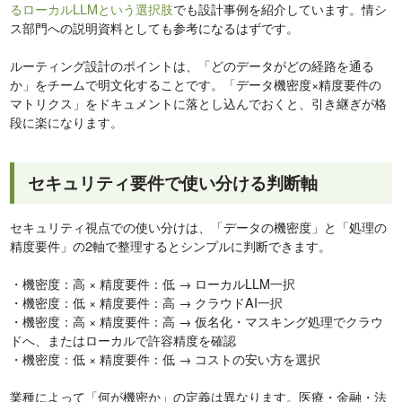
るローカルLLMという選択肢
でも設計事例を紹介しています。情シ
ス部門への説明資料としても参考になるはずです。
ルーティング設計のポイントは、「どのデータがどの経路を通る
か」をチームで明文化することです。「データ機密度×精度要件の
マトリクス」をドキュメントに落とし込んでおくと、引き継ぎが格
段に楽になります。
セキュリティ要件で使い分ける判断軸
セキュリティ視点での使い分けは、「データの機密度」と「処理の
精度要件」の2軸で整理するとシンプルに判断できます。
・機密度：高 × 精度要件：低 → ローカルLLM一択
・機密度：低 × 精度要件：高 → クラウドAI一択
・機密度：高 × 精度要件：高 → 仮名化・マスキング処理でクラウ
ドへ、またはローカルで許容精度を確認
・機密度：低 × 精度要件：低 → コストの安い方を選択
業種によって「何が機密か」の定義は異なります。医療・金融・法