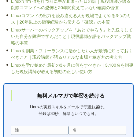
Linuxでrm -rfを打つ前に手が止まった日の話｜現役講師が語る
削除コマンドへの恐怖と20年間変えていない確認の習慣
Linuxコマンドの出力を読み違える人が現場でよくやる3つのミ
ス｜20年以上の指導経験から伝える「確認」の本質
Linuxサーバーのバックアップを「あとでやろう」と先送りして
いた自分が障害で学んだこと｜現役講師が語るバックアップ戦
略の本質
Linuxを副業・フリーランスに活かしたい人が最初に知っておく
べきこと｜現役講師が語るリアルな市場と稼ぎ方の考え方
Linuxを学び始めた最初の3ヶ月に何をすべきか｜3,100名を指導
した現役講師が教える初動の正しい使い方
無料メルマガで学習を続ける
Linuxの実践スキルをメールで毎週お届け。
登録は30秒、解除もいつでも可。