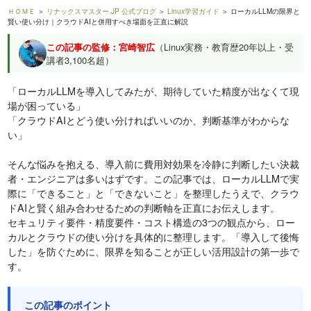
ＨＯＭＥ
＞
リナックスマスター.JP 公式ブログ
＞
Linux学習ガイド
＞ ローカルLLMの限界と
賢い使い分け｜クラウドAIと併用すべき場面を正直に解説
この記事の監修：宮崎智広
（Linux実務・教育歴20年以上・受
講者3,100名超）
「ローカルLLMを導入してみたが、期待していた精度が出なくて現
場が困っている」
「クラウドAIとどう使い分ければいいのか、判断基準がわからな
い」
そんな悩みを抱える、導入前に費用対効果を冷静に判断したい決裁
者・エンジニアは多いはずです。この記事では、ローカルLLMで実
際に「できること」と「できないこと」を整理したうえで、クラウ
ドAIと賢く組み合わせるための判断軸を正直にお伝えします。
セキュリティ要件・精度要件・コスト構造の3つの観点から、ロー
カルとクラウドの使い分けを具体的に整理します。「導入して後悔
した」を防ぐために、限界を知ることが正しい活用設計の第一歩で
す。
この記事のポイント