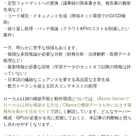
・定型フォーマットへの変換（議事録の箇条書き化、報告書の雛形
生成など）
・コード補完・ドキュメント生成（閉域ネット環境でのCI/CD補
助）
・繰り返し処理・バッチ推論（クラウドAPIのコストを削減したい
案件）
一方、明らかに苦手な領域もあります。
・複雑な多段推論が必要な分析（財務分析・法律解釈・医療データ
処理など）
・最新情報が必要な回答（学習データのカットオフ以降の情報は持
っていない）
・日本語の繊細なニュアンスを要する高品質な文章生成
・数万トークンを超える巨大コンテキストの処理
ローカルLLMの構築手順と動作環境については、
Ubuntu Serverで
ローカルLLMを構築する方法｜Ollamaで機密データを外に出さず業
務AIを動かす完全ガイド
で詳しく解説しています。どんなサーバー
構成・GPUが必要かを先に把握しておくと、本記事の判断軸と照ら
し合わせやすくなります。