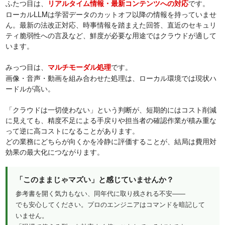
ふたつ目は、
です。
リアルタイム情報・最新コンテンツへの対応
ローカルLLMは学習データのカットオフ以降の情報を持っていませ
ん。最新の法改正対応、時事情報を踏まえた回答、直近のセキュリ
ティ脆弱性への言及など、鮮度が必要な用途ではクラウドが適して
います。
みっつ目は、
です。
マルチモーダル処理
画像・音声・動画を組み合わせた処理は、ローカル環境では現状ハ
ードルが高い。
「クラウドは一切使わない」という判断が、短期的にはコスト削減
に見えても、精度不足による手戻りや担当者の確認作業が積み重な
って逆に高コストになることがあります。
どの業務にどちらが向くかを冷静に評価することが、結局は費用対
効果の最大化につながります。
「このままじゃマズい」と感じていませんか？
参考書を開く気力もない、同年代に取り残される不安——
でも安心してください。プロのエンジニアはコマンドを暗記して
いません。