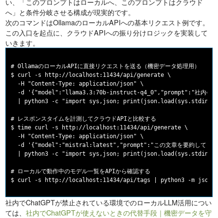
い、「このプロンプトはローカルへ、このプロンプトはクラウド
へ」と条件分岐させる構成が現実的です。
次のコマンドはOllamaのローカルAPIへの基本リクエスト例です。
この入口を起点に、クラウドAPIへの振り分けロジックを実装して
いきます。
# OllamaのローカルAPIに直接リクエストを送る（機密データ処理用）

$ curl -s http://localhost:11434/api/generate \

  -H "Content-Type: application/json" \

  -d '{"model":"llama3.3:70b-instruct-q4_0","prompt":
  | python3 -c "import sys,json; print(json.load(sys.stdin)['
# レスポンスタイムを計測してクラウドAPIと比較する

$ time curl -s http://localhost:11434/api/generate \

  -H "Content-Type: application/json" \

  -d '{"model":"mistral:latest","prompt":"この文章を要約してくださ
  | python3 -c "import sys,json; print(json.load(sys.stdin)['
# ローカルで動作中のモデル一覧をAPIから確認する

社内でChatGPTが禁止されている環境でのローカルLLM活用につい
ては、
社内でChatGPTが使えないときの代替手段｜機密データを守