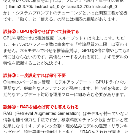
（`llama3.3:70b-instruct-q4_0`か`llama3.3:70b-instruct-q8_0`
か）・システムプロンプトのチューニングといった調整工程が必要
です。「動く」と「使える」の間には相応の距離があります。
誤解②：GPUを増やせばすべて解決する
GPUを増設すれば推論速度（スループット）は向上します。ただ
し、モデルのパラメータ数に由来する「推論品質の上限」は変わり
ません。70Bモデルで出せる推論品質は、GPUを2倍に増やしても2
倍にはならないのです。高価なハードを入れる前に、まずモデルの
特性を把握することが先決です。
誤解③：一度設定すれば保守不要
Ollamaのバージョン管理・モデルアップデート・GPUドライバの
更新など、継続的なメンテナンスが発生します。担当者を決め、定
期的なアップデート対応を運用フローに組み込む必要があります。
誤解④：RAGを組めば何でも答えられる
RAG（Retrieval-Augmented Generation）はモデルが持っていない
情報を補う強力な手法ですが、検索精度やチャンク設計が甘いと逆
効果になります。チャンク分割・埋め込みモデルの選定・リランキ
ングなど、設計要素は想像以上に多く、「RAGを入れれば完成」と