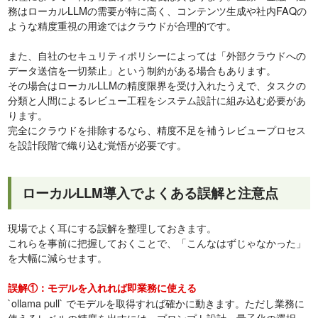
務はローカルLLMの需要が特に高く、コンテンツ生成や社内FAQの
ような精度重視の用途ではクラウドが合理的です。
また、自社のセキュリティポリシーによっては「外部クラウドへの
データ送信を一切禁止」という制約がある場合もあります。
その場合はローカルLLMの精度限界を受け入れたうえで、タスクの
分類と人間によるレビュー工程をシステム設計に組み込む必要があ
ります。
完全にクラウドを排除するなら、精度不足を補うレビュープロセス
を設計段階で織り込む覚悟が必要です。
ローカルLLM導入でよくある誤解と注意点
現場でよく耳にする誤解を整理しておきます。
これらを事前に把握しておくことで、「こんなはずじゃなかった」
を大幅に減らせます。
誤解①：モデルを入れれば即業務に使える
`ollama pull` でモデルを取得すれば確かに動きます。ただし業務に
使えるレベルの精度を出すには、プロンプト設計・量子化の選択