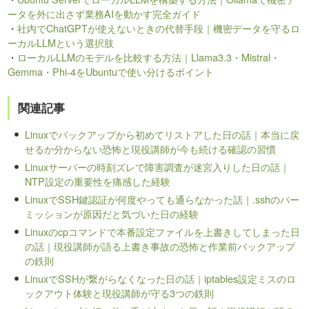
ータを外に出さず業務AIを動かす完全ガイド
・
社内でChatGPTが使えないときの代替手段｜機密データを守るロ
ーカルLLMという選択肢
・
ローカルLLMのモデルを比較する方法｜Llama3.3・Mistral・
Gemma・Phi-4をUbuntuで使い分けるポイント
関連記事
Linuxでバックアップから初めてリストアした日の話｜本当に戻
せるか分からない恐怖と現役講師が今も続ける確認の習慣
Linuxサーバーの時刻ズレで障害調査が迷宮入りした日の話｜
NTP設定の重要性を痛感した経験
LinuxでSSH鍵認証が何度やっても通らなかった話｜.sshのパー
ミッションが原因だと気づいた日の経験
Linuxのcpコマンドで本番設定ファイルを上書きしてしまった日
の話｜現役講師が語る上書き事故の恐怖と作業前バックアップ
の鉄則
LinuxでSSHが繋がらなくなった日の話｜iptables設定ミスのロ
ックアウト体験と現役講師が守る3つの鉄則