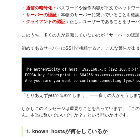
・
パスワードや操作内容が平文でネットワー
通信の暗号化：
・
本物のサーバーに繋いでいることを確認
サーバーの認証：
・
正しいユーザーであることをサーバ
クライアントの認証：
このうち、多くの人が意識していないのが「サーバーの認証
初めてあるサーバーにSSHで接続すると、こんな警告が出
The authenticity of host '192.168.x.x (192.168.x.x)' 
ECDSA key fingerprint is SHA256:xxxxxxxxxxxxxxxxxxxxx
「とりあえずyesで進めてしまう」——多くの人がそうしま
しかしこのメッセージは重要なことを言っています。「この
ん。本当に繋いでいいですか？」という問いかけです。
1. known_hostsが何をしているか