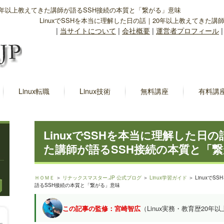
｜20年以上教えてきた講師が語るSSH接続の本質と「繋がる」意味
LinuxでSSHを本当に理解した日の話｜20年以上教えてきた
|
当サイトについて
|
会社概要
|
運営者プロフィール
Linux転職
Linux技術
無料講座
有料講
LinuxでSSHを本当に理解した日
た講師が語るSSH接続の本質と「
ＨＯＭＥ
＞
リナックスマスター.JP 公式ブログ
＞
Linux学習ガイド
＞ Linuxで
語るSSH接続の本質と「繋がる」意味
この記事の監修：宮崎智広
（Linux実務・教育歴20年以