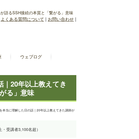
講師が語るSSH接続の本質と「繋がる」意味
|
よくある質問について
|
お問い合わせ
|
座
ウェブログ
の話｜20年以上教えてき
繋がる」意味
SSHを本当に理解した日の話｜20年以上教えてきた講師が
上・受講者3,100名超）