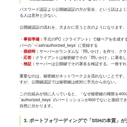
パスワード認証より公開鍵認証の方が安全、という話はよく
る人は意外と少ない。
公開鍵認証の流れを、大まかに言うと次のようになります。
・
手元のPC（クライアント）で鍵ペアを生成す
事前準備：
バーの `~/.ssh/authorized_keys` に登録する
・
サーバーがランダムな「問いかけ」を作り、クラ
接続時：
・
クライアントは秘密鍵でその「問いかけ」に署名し
応答：
・
サーバーは公開鍵でその署名を検証する。一致すれ
検証：
重要なのは、秘密鍵がネットワーク上を流れないことです。
すが、公開鍵認証では秘密鍵は絶対に手元から出ない。
この仕組みが頭に入っていると、「なぜ秘密鍵の権限を40
`authorized_keys` のパーミッションが600でない
自然に分かります。
3. ポートフォワーディングで「SSHの本質」