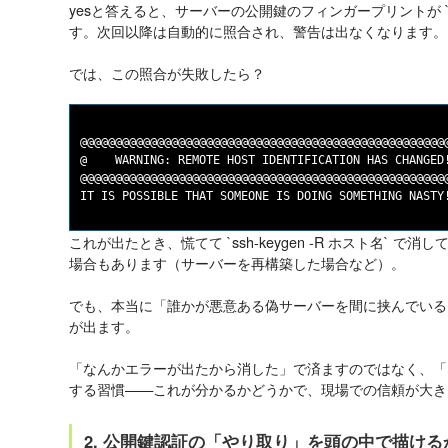
yesと答えると、サーバーの公開鍵のフィンガープリントが `~/.ss
す。次回以降は自動的に照合され、警告は出なくなります。
では、この照合が失敗したら？
@@@@@@@@@@@@@@@@@@@@@@@@@@@@@@@@@@@@@@@@@@@@@@@@@@@@@
@    WARNING: REMOTE HOST IDENTIFICATION HAS CHANGED!
@@@@@@@@@@@@@@@@@@@@@@@@@@@@@@@@@@@@@@@@@@@@@@@@@@@@@
これが出たとき、慌てて `ssh-keygen -R ホスト名` 
場合もあります（サーバーを再構築した場合など）。
でも、本当に「誰かが悪意ある偽サーバーを間に挟んでいる
が出ます。
「なんかエラーが出たから消した」で済ますのではなく、「
する習慣——これが分かるかどうかで、現場での信頼が大き
2. 公開鍵認証の「やり取り」を頭の中で描ける