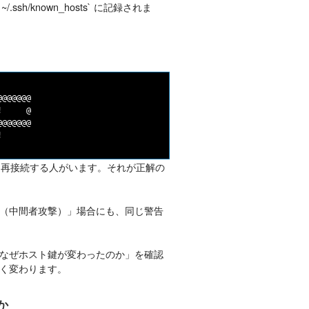
h/known_hosts` に記録されま
@@@@@@

     @

@@@@@@

で消して再接続する人がいます。それが正解の
（中間者攻撃）」場合にも、同じ警告
なぜホスト鍵が変わったのか」を確認
く変わります。
か