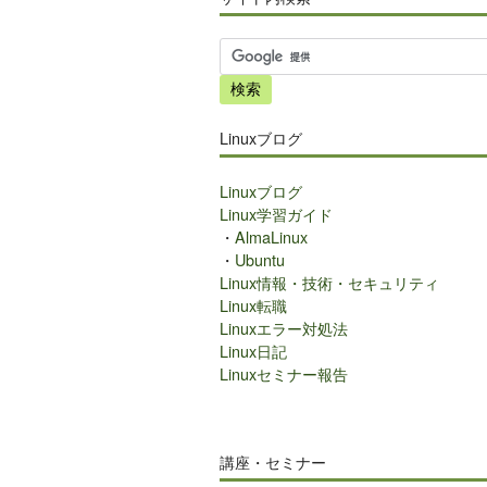
サ
イ
ト
内
Linuxブログ
検
索
Linuxブログ
Linux学習ガイド
・
AlmaLinux
・
Ubuntu
Linux情報・技術・セキュリティ
Linux転職
Linuxエラー対処法
Linux日記
Linuxセミナー報告
講座・セミナー