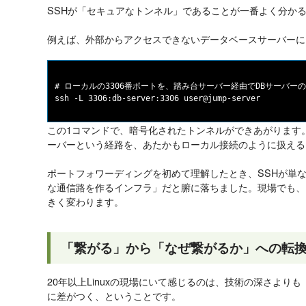
SSHが「セキュアなトンネル」であることが一番よく分か
例えば、外部からアクセスできないデータベースサーバーに
# ローカルの3306番ポートを、踏み台サーバー経由でDBサーバーの3
この1コマンドで、暗号化されたトンネルができあがります。手
ーバーという経路を、あたかもローカル接続のように扱える
ポートフォワーディングを初めて理解したとき、SSHが単
な通信路を作るインフラ」だと腑に落ちました。現場でも、
きく変わります。
「繋がる」から「なぜ繋がるか」への転
20年以上Linuxの現場にいて感じるのは、技術の深さより
に差がつく、ということです。