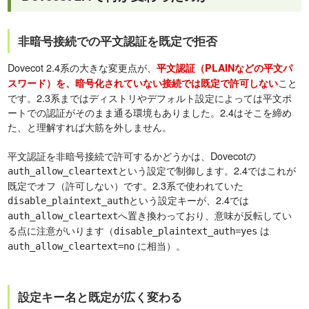
非暗号接続での平文認証を既定で拒否
Dovecot 2.4系の大きな変更点が、
平文認証（PLAINなどの平文パ
こと
スワード）を、暗号化されていない接続では既定で許可しない
です。2.3系まではディストリやデフォルト設定によっては平文ポ
ートでの認証がそのまま通る環境もありました。2.4はそこを締め
た、と理解すれば大筋を外しません。
平文認証を非暗号接続で許可するかどうかは、Dovecotの
という設定で制御します。2.4ではこれが
auth_allow_cleartext
既定でオフ（許可しない）です。2.3系で使われていた
という設定キーが、2.4では
disable_plaintext_auth
へ置き換わっており、意味が反転してい
auth_allow_cleartext
る点に注意がいります（
は
disable_plaintext_auth=yes
に相当）。
auth_allow_cleartext=no
設定キー名と既定が広く変わる