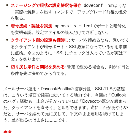
:
のような
ステージングで現状の設定解釈を保存
doveconf -n
「実際の解釈」を出すコマンドで、アップグレード前後の差分
を取る。
:
でポートと暗号化
暗号接続・認証を実測
openssl s_client
を実機確認。設定ファイルの読みだけで判断しない。
: サーバを締めるなら、繋いでく
クライアント側の設定も棚卸し
るクライアントが暗号ポート・SSL必須になっているかを事前
に点検。今回のように「SSLにチェックは入っているが実は平
文」を炙り出す。
: 暫定で緩める場合も、剥がす日と
切り戻し条件と期限を決める
条件を先に決めてから当てる。
メールサーバ運用・Dovecot/Postfixの役割分担・SSL/TLSの基礎
は、こういう場面で確実に効いてくる地力です。今回の「Outlook
のバグ」騒動も、土台が分かっていれば「Dovecotの既定が締まっ
た、クライアントを直そう」と即断できます。逆に土台があやふや
だと、サーバを緩めて元に戻して、平文のまま運用を続けてしま
う。差が出るのはまさにここです。
参考