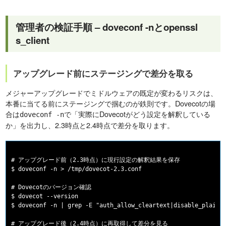
管理者の検証手順 – doveconf -nとopenssl
s_client
アップグレード前にステージングで差分を取る
メジャーアップグレードでミドルウェアの既定が変わるリスクは、
本番に当てる前にステージングで掴むのが鉄則です。Dovecotの場
合は
で「実際にDovecotがどう設定を解釈している
doveconf -n
か」を出力し、2.3時点と2.4時点で差分を取ります。
# アップグレード前（2.3時点）に現行設定の解釈結果を保存

$ doveconf -n > /tmp/dovecot-2.3.conf

# Dovecotのバージョン確認

$ dovecot --version

$ doveconf -n | grep -E "auth_allow_cleartext|disable_plainte
# アップグレード後（2.4時点）に再取得して差分を見る
