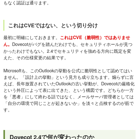
もなく認証は通ります。
これはCVEではない、という切り分け
最初に明確にしておきます。
これはCVE（脆弱性）ではありませ
Dovecotがバグを踏んだわけでも、セキュリティホールが見つ
ん。
かったわけでもない。2.4でセキュリティを強める方向に既定を変
えた、その仕様変更の結果です。
Microsoftも、このOutlookの挙動を公式に脆弱性として認めてはい
ません。「設計上の挙動」という見方も成り立ちます。煽らずに言
えば、長年放置されていたOutlookの古い挙動が、Dovecotの厳格化
という外圧によって表に出てきた、という構図です。どちらか一方
を「悪者」にして終わる話ではなく、メールサーバ管理者としては
「自分の環境で同じことが起きないか」を淡々と点検するのが筋で
す。
Dovecot 2.4で何が変わったのか