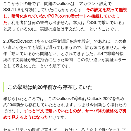
ここが今回の肝です。問題のOutlookは、アカウント設定で
SSL/TLSを有効にしていたにもかかわらず、
その設定を黙って無視
し、暗号化されていないPOP3の110番ポートへ接続していまし
。利用者には何の警告も出ません。本人は「SSLで繋いでいる」
た
と思っているのに、実際の通信は平文だった、ということです。
2.3系のDovecot（あるいは平文認証を許す設定）であれば、この食
い違いがあっても認証は通ってしまうので、誰も気づきません。長
年「動いているから問題ない」とされてきました。2.4で非暗号接
続の平文認証が既定拒否になった瞬間、この食い違いが認証エラー
として表面化した、という順序です。
この挙動は約20年前から存在していた
報じられたところでは、このOutlookの挙動はOutlook 2007を含め
約20年前から存在していたとされます。つまり今回新しく壊れたの
ではなく、
ずっと平文で繋いでいたものが、サーバ側の厳格化で初
だけです。
めて見えるようになった
セキュリティの観点で言えば、これはむしろ「今まで気づかずに平