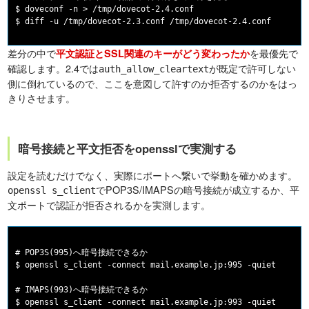
$ doveconf -n > /tmp/dovecot-2.4.conf

差分の中で
を最優先で
平文認証とSSL関連のキーがどう変わったか
確認します。2.4では
が既定で許可しない
auth_allow_cleartext
側に倒れているので、ここを意図して許すのか拒否するのかをはっ
きりさせます。
暗号接続と平文拒否をopensslで実測する
設定を読むだけでなく、実際にポートへ繋いで挙動を確かめます。
でPOP3S/IMAPSの暗号接続が成立するか、平
openssl s_client
文ポートで認証が拒否されるかを実測します。
# POP3S(995)へ暗号接続できるか

$ openssl s_client -connect mail.example.jp:995 -quiet

# IMAPS(993)へ暗号接続できるか

$ openssl s_client -connect mail.example.jp:993 -quiet
