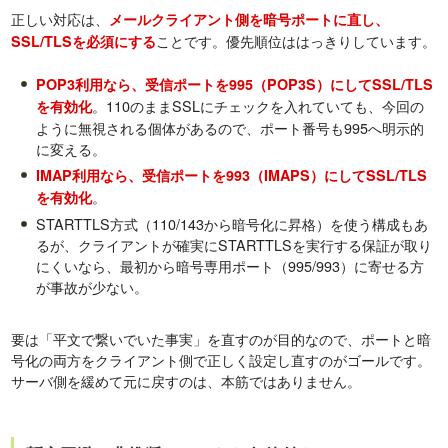
正しい対応は、
メールクライアント側を暗号ポートに直し、
ことです。優先順位ははっきりしています。
SSL/TLSを必須にする
POP3利用なら、受信ポートを995（POP3S）にしてSSL/TLS
。110のままSSLにチェックを入れていても、今回の
を有効化
ように無視される個体があるので、ポート番号も995へ明示的
に変える。
IMAP利用なら、受信ポートを993（IMAPS）にしてSSL/TLS
。
を有効化
STARTTLS方式（110/143から暗号化に昇格）を使う構成もあ
るが、クライアントが確実にSTARTTLSを実行する保証が取り
にくいなら、最初から暗号専用ポート（995/993）に寄せる方
が事故が少ない。
要は「平文で繋いでいた事実」を直すのが目的なので、ポートと暗
号化の両方をクライアント側で正しく設定し直すのがゴールです。
サーバ側を緩めて元に戻すのは、本筋ではありません。