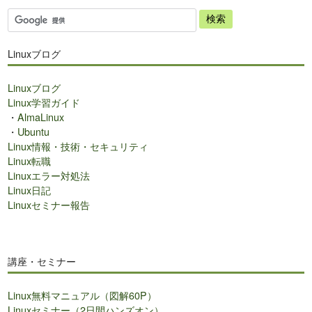
サ
イ
ト
Linuxブログ
内
検
Linuxブログ
索
Linux学習ガイド
・
AlmaLinux
・
Ubuntu
Linux情報・技術・セキュリティ
Linux転職
Linuxエラー対処法
Linux日記
Linuxセミナー報告
講座・セミナー
Linux無料マニュアル（図解60P）
Linuxセミナー（2日間ハンズオン）