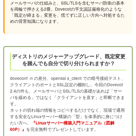
メールサーバの仕組みと、SSL/TLSを含むサーバ防衛の基本
を両輪で押さえる2冊。Dovecotの平文認証厳格化のような
「既定が締まる」変更を、慌てずに正しい方向へ対処するた
めの背景知識になります。
ディストリのメジャーアップグレード、既定変更
を踏んでも自分で切り分けられますか？
doveconf -n の差分、openssl s_client での暗号接続テスト、
クライアントのポートとSSL設定の棚卸し。今回のDovecot
2.4の件も、メールサーバとSSL/TLSの基礎があれば「サー
バを緩める」ではなく「クライアントを直す」と即断できま
す。
ネットの切れ端の情報をコピペするだけでなく、現場で通用
する安全なLinuxサーバー構築の「型」を体系的に身につけ
たい方へ、
『Linuxサーバー構築入門マニュアル（図解
を完全無料でプレゼントしています。
60P）』