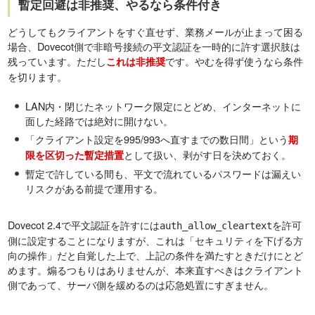
暫定回避は非推奨、やるなら条件付き
どうしてもクライアントをすぐ直せず、業務メールが止まって困る
場合、Dovecot側で非暗号接続の平文認証を一時的に許す選択肢は
残っています。ただし
です。やむを得ず使うなら条件
これは非推奨
を切ります。
LAN内・閉じたネットワーク限定にとどめ、インターネットに
面した経路では絶対に開けない。
「クライアント設定を995/993へ直すまでの数日間」という
期
として扱い、剥がす日を決めておく。
限を区切った暫定措置
暫定で許している間も、平文で流れているパスワードは漏えい
リスクがある前提で運用する。
Dovecot 2.4で平文認証を許すには
を許可
auth_allow_cleartext
側に設定することになりますが、これは「セキュリティを下げる方
向の操作」だと自覚した上で、上記の条件を満たすときだけにとど
めます。煽るつもりはありませんが、本来直すべきはクライアント
側であって、サーバ側を緩めるのは応急処置にすぎません。