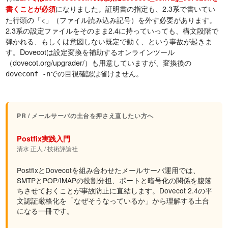
になりました。証明書の指定も、2.3系で書いてい
書くことが必須
た行頭の「<」（ファイル読み込み記号）を外す必要があります。
2.3系の設定ファイルをそのまま2.4に持っていっても、構文段階で
弾かれる、もしくは意図しない既定で動く、という事故が起きま
す。Dovecotは設定変換を補助するオンラインツール
（dovecot.org/upgrader/）も用意していますが、変換後の
での目視確認は省けません。
doveconf -n
PR / メールサーバの土台を押さえ直したい方へ
Postfix実践入門
清水 正人 / 技術評論社
PostfixとDovecotを組み合わせたメールサーバ運用では、
SMTPとPOP/IMAPの役割分担、ポートと暗号化の関係を腹落
ちさせておくことが事故防止に直結します。Dovecot 2.4の平
文認証厳格化を「なぜそうなっているか」から理解する土台
になる一冊です。