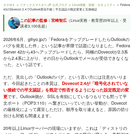
ＨＯＭＥ
＞
リナックスマスター.JP 公式ブログ
＞
Linux情報・技術・セキュリティ
＞ Fedora
43のDovecot 2.4でOutlook受信不能｜平文認証の既定変更と互換検証
この記事の監修：宮崎智広
（Linux実務・教育歴20年以上・受
講者3,100名超）
2026年6月、gihyo.jpの「FedoraをアップグレードしたらOutlookの
バグを発見した件」という記事が界隈で話題になりました。Fedora
Server 42から43へアップグレードしたら、同梱のDovecotが2.3系
から2.4系に上がり、その日からOutlookでメールが受信できなくな
った、という話です。
ただ、見出しの「Outlookのバグ」という言い方には注意がいりま
す。今回起きたことの本質は、
Dovecot 2.4が「暗号化されていな
い接続での平文認証」を既定で拒否するようになった設定既定の変
です。Outlook側が、SSLを有効にしているつもりでも黙って平
更
文ポート（POP3:110）へ繋ぎにいっていた古い挙動が、Dovecot
の厳格化によって露呈しただけ。順序を取り違えると、原因の切り
分けも対処も間違えます。
20年以上Linuxサーバーの現場にいますが、これは「ディストリの