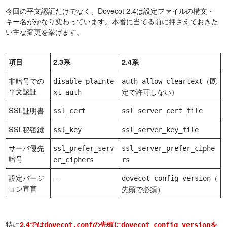
今回の平文認証だけでなく、Dovecot 2.4は設定ファイルの構文・
キー名がかなり変わっています。本番に当てる前に押さえておきた
い主な変更を挙げます。
項目
2.3系
2.4系
非暗号での
（既
disable_plainte
auth_allow_cleartext
平文認証
定で許可しない）
xt_auth
SSL証明書
ssl_cert
ssl_server_cert_file
SSL秘密鍵
ssl_key
ssl_server_key_file
サーバ優先
ssl_prefer_serv
ssl_server_prefer_ciphe
暗号
er_ciphers
rs
設定バージ
—
（
dovecot_config_version
ョン宣言
先頭で必須）
特に
2.4では
の先頭に
を
dovecot.conf
dovecot_config_version