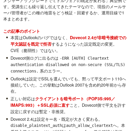
メジャーアップグレードでミドルウェアの既定が変わる」典型例で
す。受講生にも繰り返し伝えてきたテーマなので、現役のメールサ
ーバ管理者がこの種の地雷をどう検証・回避するか、運用目線で1
本まとめます。
この記事のポイント
本質はOutlookのバグではなく、
Dovecot 2.4が非暗号接続での
するようになった設定既定の変更。
平文認証を既定で拒否
CVE（脆弱性）ではない。
Dovecot側ログに出るのは
-ERR [AUTH] Cleartext
authentication disallowed on non-secure (SSL/TLS)
系のエラー。
connections.
Outlookは設定でSSLを選んでいても、黙って平文ポート110へ
接続していた。この挙動はOutlook 2007を含め約20年前から存
在。
正しい対応は
クライアントを暗号ポート（POP3S:995／
こと。Dovecot側で平文を許す
IMAPS:993）＋SSL必須に直す
設定に戻すのは暫定・非推奨。
Dovecot 2.4は設定キー名・既定が大きく変わる。
は
へ。本
disable_plaintext_auth
auth_allow_cleartext