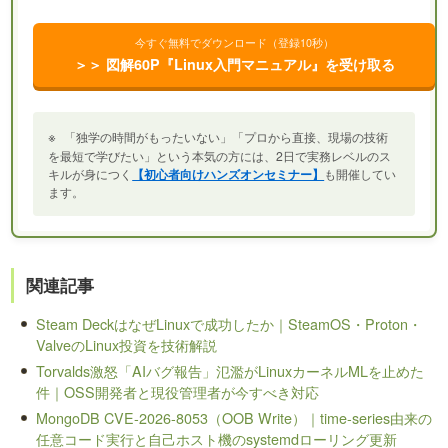
今すぐ無料でダウンロード（登録10秒）
＞＞ 図解60P『Linux入門マニュアル』を受け取る
※
「独学の時間がもったいない」「プロから直接、現場の技術
を最短で学びたい」という本気の方には、2日で実務レベルのス
キルが身につく
【初心者向けハンズオンセミナー】
も開催してい
ます。
関連記事
Steam DeckはなぜLinuxで成功したか｜SteamOS・Proton・
ValveのLinux投資を技術解説
Torvalds激怒「AIバグ報告」氾濫がLinuxカーネルMLを止めた
件｜OSS開発者と現役管理者が今すべき対応
MongoDB CVE-2026-8053（OOB Write）｜time-series由来の
任意コード実行と自己ホスト機のsystemdローリング更新