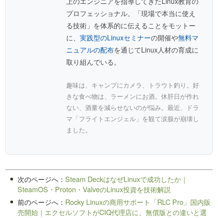
上のエンジニアを指導してきたLinux教育の
プロフェッショナル。「現場で本当に使え
る技術」を体系的に伝えることをモットー
に、
実践型のLinuxセミナー
の開催や
無料マ
ニュアルの配布
を通じてLinux人材の育成に
取り組んでいる。
趣味は、キャンプにカメラ、トラウト釣り。好
きな食べ物は、ラーメンにお酒。休肝日が作れ
ない、酒量を減らせないのが悩み。最近、ドラ
マ「フライトエンジェル」を観て涙腺が崩壊し
ました。
次のページへ：
Steam DeckはなぜLinuxで成功したか｜
SteamOS・Proton・ValveのLinux投資を技術解説
前のページへ：
Rocky Linuxの商用サポート「RLC Pro」国内販
売開始｜エクセルソフトがCIQ代理店に、無償版との違いと選