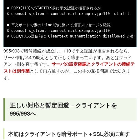
# POP3(110)でSTARTTLS前に平文認証が拒否されるか

$ openssl s_client -connect mail.example.jp:110 -starttls pop
# 平文ポートで素のtelnet的に繋いで拒否メッセージを確認

$ openssl s_client -connect mail.example.jp:110

995/993で暗号接続が成立し、110で平文認証が拒否されるなら、
サーバ側は2.4の既定として正しく締まっています。あとはクライ
アント側を直す番です。
サーバの設定確認とクライアントの接続テ
として両方通すのが、この手の互換問題では効きま
ストは別作業
す。
正しい対応と暫定回避 – クライアントを
995/993へ
本筋はクライアントを暗号ポート＋SSL必須に直す