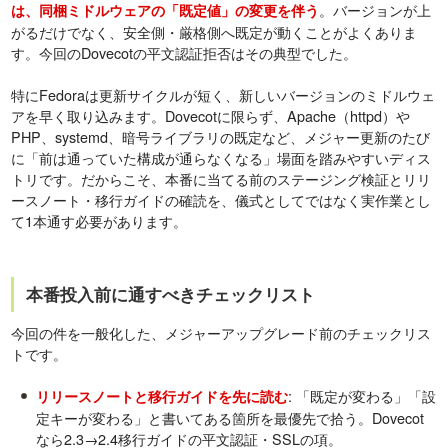
。バージョンが上
は、同梱ミドルウェアの「既定値」の変更を伴う
がるだけでなく、安全側・厳格側へ既定が動くことがよくありま
す。今回のDovecotの平文認証拒否はその典型でした。
特にFedoraは更新サイクルが短く、新しいバージョンのミドルウェ
アを早く取り込みます。Dovecotに限らず、Apache（httpd）や
PHP、systemd、暗号ライブラリの既定など、メジャー更新のたび
に「前は通っていた構成が通らなくなる」場面を踏みやすいディス
トリです。だからこそ、本番に当てる前のステージング検証とリリ
ースノート・移行ガイドの確読を、儀式としてではなく実作業とし
て1本通す必要があります。
本番投入前に通すべきチェックリスト
今回の件を一般化した、メジャーアップグレード前のチェックリス
トです。
: 「既定が変わる」「設
リリースノートと移行ガイドを先に読む
定キーが変わる」と書いてある箇所を最優先で拾う。Dovecot
なら2.3→2.4移行ガイドの平文認証・SSLの項。