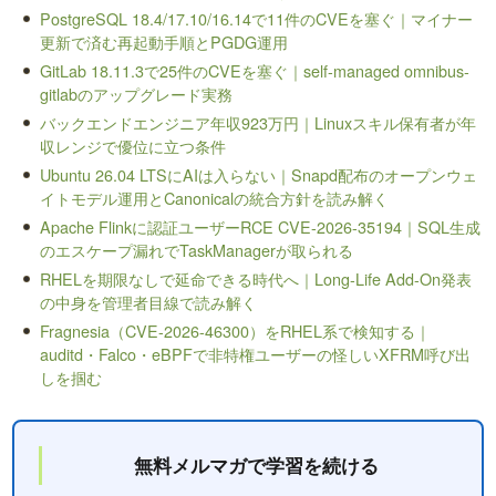
PostgreSQL 18.4/17.10/16.14で11件のCVEを塞ぐ｜マイナー
更新で済む再起動手順とPGDG運用
GitLab 18.11.3で25件のCVEを塞ぐ｜self-managed omnibus-
gitlabのアップグレード実務
バックエンドエンジニア年収923万円｜Linuxスキル保有者が年
収レンジで優位に立つ条件
Ubuntu 26.04 LTSにAIは入らない｜Snapd配布のオープンウェ
イトモデル運用とCanonicalの統合方針を読み解く
Apache Flinkに認証ユーザーRCE CVE-2026-35194｜SQL生成
のエスケープ漏れでTaskManagerが取られる
RHELを期限なしで延命できる時代へ｜Long-Life Add-On発表
の中身を管理者目線で読み解く
Fragnesia（CVE-2026-46300）をRHEL系で検知する｜
auditd・Falco・eBPFで非特権ユーザーの怪しいXFRM呼び出
しを掴む
無料メルマガで学習を続ける