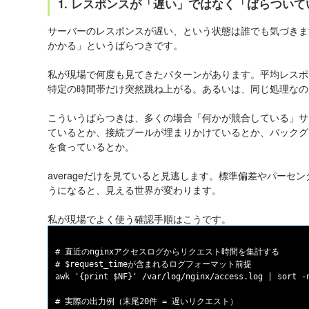
1. レスポンスが「遅い」ではなく「ばらついて
サーバーのレスポンスが遅い、という状態は誰でも気づきま
かかる」という
ばらつき
です。
私が現場で何度も見てきたパターンがあります。平均レスポ
特定の時間帯だけ突然跳ね上がる。あるいは、同じ処理なの
こういうばらつきは、多くの場合「何かが競合している」サイ
ているとか、接続プールが埋まりかけているとか、バックグラ
を食っているとか。
averageだけを見ていると見逃します。標準偏差やパーセンタ
うになると、見える世界が変わります。
私が現場でよく使う確認手順はこうです。
# 直近のnginxアクセスログからリクエスト時間を集計する

# $request_timeが含まれるログフォーマット前提

awk '{print $NF}' /var/log/nginx/access.log | sort -n
# 実際の出力例（末尾20件 = 遅いリクエスト）
