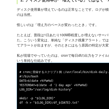
ディスク使用量が増えているのは正常なことです。ログが積
のは当然。
怪しいのは「増え方のペースが変わったとき」です。
たとえば、普段は1日あたり100MB程度しか増えないサーバ
た。こういう変化は、単純な「ディスク残量アラート」では
てアラートが出ますが、そのときにはもう原因の特定が大変
私が現場でやっていたのは、cronで毎日dfの出力をファイ
いう単純な仕組みです。
# cronに登録するスクリプト例（/usr/local/bin/disk-daily.
#!/bin/bash

DATE=$(date +%Y%m%d)

YESTERDAY=$(date -d '1 day ago' +%Y%m%d)

LOG_DIR="/var/log/disk-history"

mkdir -p "${LOG_DIR}"

df -h > "${LOG_DIR}/df_${DATE}.txt"
