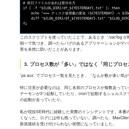
# 前日ファイルがあれば差分出力

if [ -f "${LOG_DIR}/df_${YESTERDAY}.txt" ]; then

    echo "=== ディスク使用量の変化 (${YESTERDAY} -> ${DAT
    diff "${LOG_DIR}/df_${YESTERDAY}.txt" "${LOG_DIR}
このスクリプトを使っていたことで、あるとき「/var/log 
朝一で気づき、調べたらバグのあるアプリケーションがデバ
害を未然に防いだことがあります。
3. プロセス数が「多い」ではなく「同じプロ
`ps aux` でプロセス一覧を見たとき、「なんか数が多い
特に注意が必要なのは、
同じ名前のプロセスが複数走ってい
デーモンが3つ起動していたり、cronで起動するシェルス
の起動が走っていたり。
私が現役SE時代に経験した実際のインシデントです。本番の
くなった。ログには何も残っていない。調べたら、MaxClie
新規接続を受け付けられない状態になっていました。