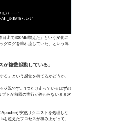
E}) ==="

/df_${DATE}.txt"

が昨日比で800MB増えた」という変化に
ッグログを垂れ流していた、という障
セスが複数起動している」
気がする」という感覚を持てるかどうか。
る
状況です。1つだけ走っているはずの
クリプトが前回の実行が終わらないまま次
Apacheが突然リクエストを処理しな
ntsを超えたプロセスが積み上がって、