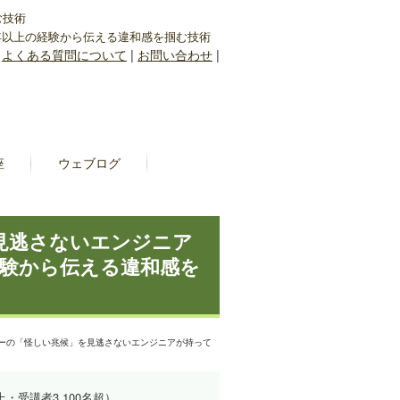
む技術
0年以上の経験から伝える違和感を掴む技術
|
よくある質問について
|
お問い合わせ
|
座
ウェブログ
を見逃さないエンジニア
経験から伝える違和感を
ーバーの「怪しい兆候」を見逃さないエンジニアが持って
上・受講者3,100名超）