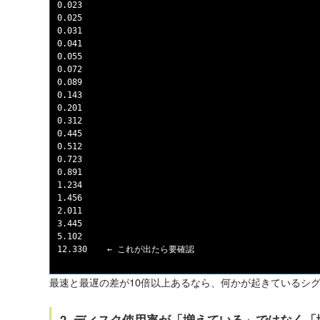
0.023

0.025

0.031

0.041

0.055

0.072

0.089

0.143

0.201

0.312

0.445

0.512

0.723

0.891

1.234

1.456

2.011

3.445

5.102

最速と最遅の差が10倍以上あるなら、何かが起きているシ
2. ディスク使用率が「増えている」ではなく