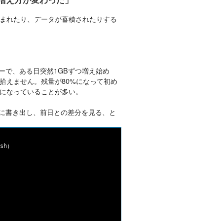
まれたり、データが蓄積されたりする
ーで、ある日突然1GBずつ増え始め
拾えません。残量が80%になって初め
になっていることが多い。
ルに書き出し、前日との差分を見る、と
sh）
