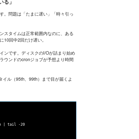
いる」
す。問題は「たまに遅い」「時々引っ
ンスタイムは正常範囲内なのに、ある
に10回中2回だけ遅い。
ンです。ディスクのI/Oが詰まり始め
ウンドのcronジョブが予想より時間
イル（95th、99th）まで目が届くよ
 | tail -20
