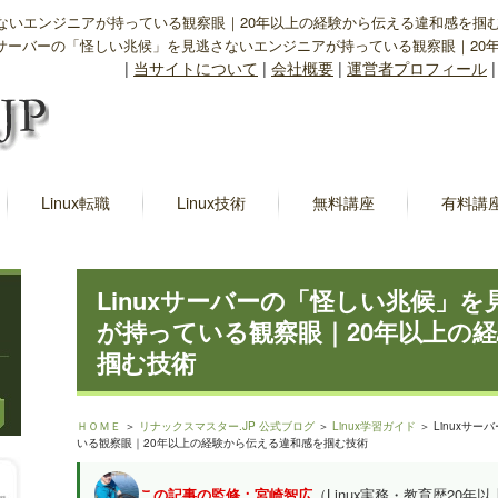
逃さないエンジニアが持っている観察眼｜20年以上の経験から伝える違和感を掴
nuxサーバーの「怪しい兆候」を見逃さないエンジニアが持っている観察眼｜2
|
当サイトについて
|
会社概要
|
運営者プロフィール
Linux転職
Linux技術
無料講座
有料講
Linuxサーバーの「怪しい兆候」
が持っている観察眼｜20年以上の
掴む技術
ＨＯＭＥ
＞
リナックスマスター.JP 公式ブログ
＞
Linux学習ガイド
＞ Linuxサ
いる観察眼｜20年以上の経験から伝える違和感を掴む技術
この記事の監修：宮崎智広
（Linux実務・教育歴20年以