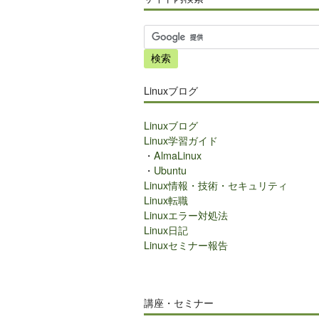
サ
イ
ト
内
Linuxブログ
検
索
Linuxブログ
Linux学習ガイド
・
AlmaLinux
・
Ubuntu
Linux情報・技術・セキュリティ
Linux転職
Linuxエラー対処法
Linux日記
Linuxセミナー報告
講座・セミナー