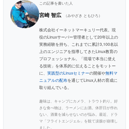
この記事を書いた人
宮崎 智広
（みやざき ともひろ）
株式会社イーネットマーキュリー代表。現
役のLinuxサーバー管理者として20年以上の
実務経験を持ち、これまでに累計3,100名以
上のエンジニアを指導してきたLinux教育の
プロフェッショナル。「現場で本当に使え
る技術」を体系的に伝えることをモットー
に、
実践型のLinuxセミナー
の開催や
無料マ
ニュアルの配布
を通じてLinux人材の育成に
取り組んでいる。
趣味は、キャンプにカメラ、トラウト釣り。好
きな食べ物は、ラーメンにお酒。休肝日が作れ
ない、酒量を減らせないのが悩み。最近、ドラ
マ「フライトエンジェル」を観て涙腺が崩壊し
ました。