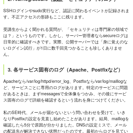
SSHログインやsudo実行など、認証に関わるイベントが記録されま
す。不正アクセスの形跡もここに残ります。
受講生からよく聞かれる質問が、「セキュリティは専門家の領域で
は？」というものです。しかし、サーバー管理者ならsecureログは
日常的に確認すべきです。実際、公開サーバーでは「身に覚えのな
いログイン試行」が1日に数千回見つかることも珍しくありませ
ん。
3. 各サービス固有のログ（Apache、Postfixなど）
Apacheなら/var/log/httpd/error_log、Postfixなら/var/log/maillogな
ど、サービスごとに専用のログがあります。特定のサービスに問題
があるときは、まずmessagesで全体像をつかみ、その後にサービ
ス固有のログで詳細を確認するという流れを身につけてください。
私のSE時代、メールが届かないという問い合わせを受けて、いき
なりPostfixの設定を見直し始めたことがあります。結局、maillogを
確認したら5分で原因が分かりました。DNSの設定ミスで、メール
の配送先が解決できない状態だったのです。最初からログを見てい