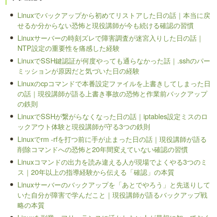
Linuxでバックアップから初めてリストアした日の話｜本当に戻
せるか分からない恐怖と現役講師が今も続ける確認の習慣
Linuxサーバーの時刻ズレで障害調査が迷宮入りした日の話｜
NTP設定の重要性を痛感した経験
LinuxでSSH鍵認証が何度やっても通らなかった話｜.sshのパー
ミッションが原因だと気づいた日の経験
Linuxのcpコマンドで本番設定ファイルを上書きしてしまった日
の話｜現役講師が語る上書き事故の恐怖と作業前バックアップ
の鉄則
LinuxでSSHが繋がらなくなった日の話｜iptables設定ミスのロ
ックアウト体験と現役講師が守る3つの鉄則
Linuxでrm -rfを打つ前に手が止まった日の話｜現役講師が語る
削除コマンドへの恐怖と20年間変えていない確認の習慣
Linuxコマンドの出力を読み違える人が現場でよくやる3つのミ
ス｜20年以上の指導経験から伝える「確認」の本質
Linuxサーバーのバックアップを「あとでやろう」と先送りして
いた自分が障害で学んだこと｜現役講師が語るバックアップ戦
略の本質