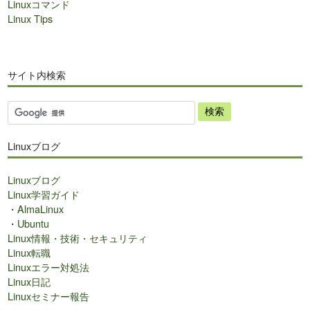
Linuxコマンド
Linux Tips
サイト内検索
サ
イ
ト
Linuxブログ
内
検
Linuxブログ
索
Linux学習ガイド
・
AlmaLinux
・
Ubuntu
Linux情報・技術・セキュリティ
Linux転職
Linuxエラー対処法
Linux日記
Linuxセミナー報告