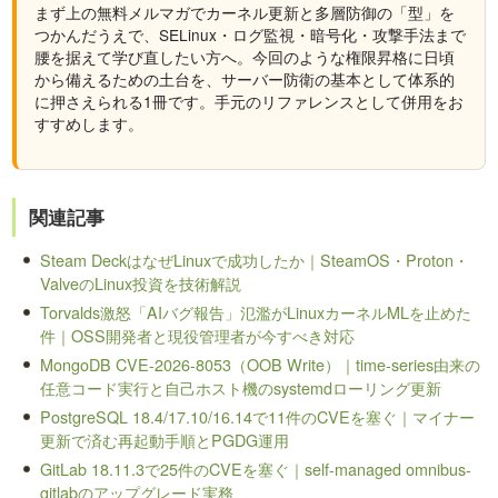
まず上の無料メルマガでカーネル更新と多層防御の「型」を
つかんだうえで、SELinux・ログ監視・暗号化・攻撃手法まで
腰を据えて学び直したい方へ。今回のような権限昇格に日頃
から備えるための土台を、サーバー防衛の基本として体系的
に押さえられる1冊です。手元のリファレンスとして併用をお
すすめします。
関連記事
Steam DeckはなぜLinuxで成功したか｜SteamOS・Proton・
ValveのLinux投資を技術解説
Torvalds激怒「AIバグ報告」氾濫がLinuxカーネルMLを止めた
件｜OSS開発者と現役管理者が今すべき対応
MongoDB CVE-2026-8053（OOB Write）｜time-series由来の
任意コード実行と自己ホスト機のsystemdローリング更新
PostgreSQL 18.4/17.10/16.14で11件のCVEを塞ぐ｜マイナー
更新で済む再起動手順とPGDG運用
GitLab 18.11.3で25件のCVEを塞ぐ｜self-managed omnibus-
gitlabのアップグレード実務