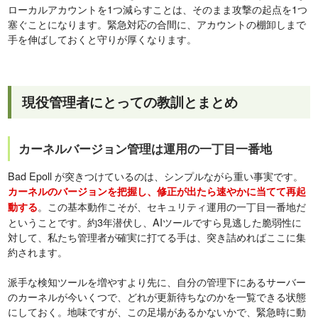
ローカルアカウントを1つ減らすことは、そのまま攻撃の起点を1つ
塞ぐことになります。緊急対応の合間に、アカウントの棚卸しまで
手を伸ばしておくと守りが厚くなります。
現役管理者にとっての教訓とまとめ
カーネルバージョン管理は運用の一丁目一番地
Bad Epoll が突きつけているのは、シンプルながら重い事実です。
カーネルのバージョンを把握し、修正が出たら速やかに当てて再起
。この基本動作こそが、セキュリティ運用の一丁目一番地だ
動する
ということです。約3年潜伏し、AIツールですら見逃した脆弱性に
対して、私たち管理者が確実に打てる手は、突き詰めればここに集
約されます。
派手な検知ツールを増やすより先に、自分の管理下にあるサーバー
のカーネルが今いくつで、どれが更新待ちなのかを一覧できる状態
にしておく。地味ですが、この足場があるかないかで、緊急時に動