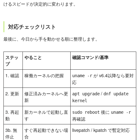
けるスピードが決定的に変わります。
対応チェックリスト
最後に、今日から手を動かせる順に整理します。
ステッ
やること
確認コマンド/基準
プ
1. 確認
稼働カーネルの把握
が v6.4以降なら要対
uname -r
応
2. 更新
修正済みカーネルへ更
/
apt upgrade
dnf update
新
kernel
3. 再起
新カーネルで起動し直
後に
sudo reboot
uname -r
動
す
再確認
3b. 無
すぐ再起動できない場
livepatch / kpatch で暫定対応
停止
合