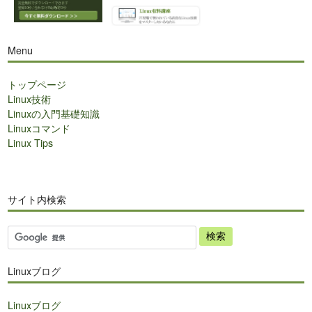
Menu
トップページ
Linux技術
Linuxの入門基礎知識
Linuxコマンド
Linux Tips
サイト内検索
サ
イ
ト
Linuxブログ
内
検
Linuxブログ
索