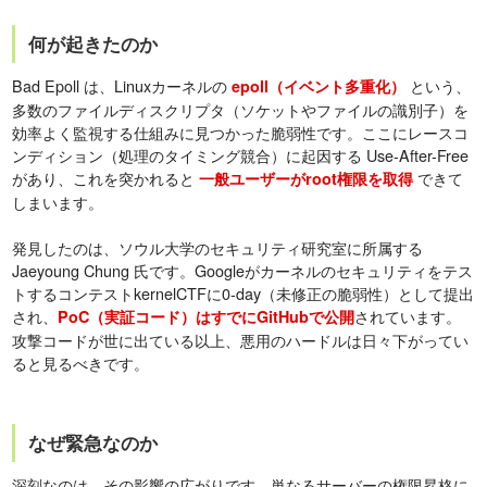
何が起きたのか
Bad Epoll は、Linuxカーネルの
という、
epoll（イベント多重化）
多数のファイルディスクリプタ（ソケットやファイルの識別子）を
効率よく監視する仕組みに見つかった脆弱性です。ここにレースコ
ンディション（処理のタイミング競合）に起因する Use-After-Free
があり、これを突かれると
できて
一般ユーザーがroot権限を取得
しまいます。
発見したのは、ソウル大学のセキュリティ研究室に所属する
Jaeyoung Chung 氏です。Googleがカーネルのセキュリティをテス
トするコンテストkernelCTFに0-day（未修正の脆弱性）として提出
され、
されています。
PoC（実証コード）はすでにGitHubで公開
攻撃コードが世に出ている以上、悪用のハードルは日々下がってい
ると見るべきです。
なぜ緊急なのか
深刻なのは、その影響の広がりです。単なるサーバーの権限昇格に