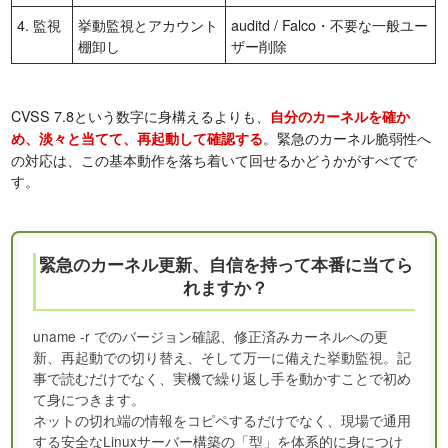
4. 監視
挙動監視とアカウント
auditd / Falco・不要な一般ユー
棚卸し
ザー削除
CVSS 7.8という数字に身構えるよりも、
自分のカーネルを確か
。緊急のカーネル脆弱性へ
め、淡々と当てて、再起動して確認する
の対応は、この基本動作を落ち着いて回せるかどうかがすべてで
す。
緊急のカーネル更新、自信を持って本番に当てら
れますか？
uname -r でのバージョン確認、修正済みカーネルへの更
新、再起動での切り替え、そして万一に備えた挙動監視。記
事で読むだけでなく、実機で繰り返し手を動かすことで初め
て身につきます。
ネットの切れ端の情報をコピペするだけでなく、現場で通用
する安全なLinuxサーバー構築の「型」を体系的に身につけ