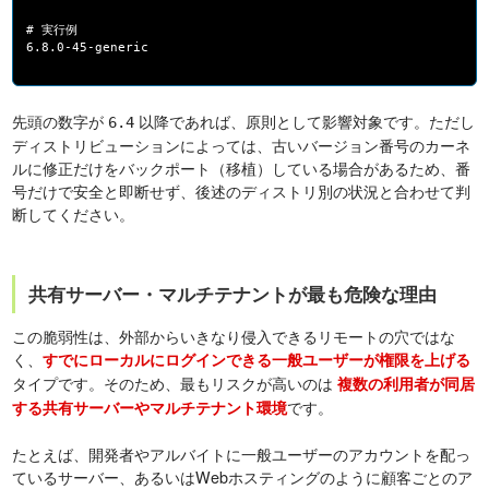
# 実行例
6.8.0-45-generic
先頭の数字が
以降であれば、原則として影響対象です。ただし
6.4
ディストリビューションによっては、古いバージョン番号のカーネ
ルに修正だけをバックポート（移植）している場合があるため、番
号だけで安全と即断せず、後述のディストリ別の状況と合わせて判
断してください。
共有サーバー・マルチテナントが最も危険な理由
この脆弱性は、外部からいきなり侵入できるリモートの穴ではな
く、
すでにローカルにログインできる一般ユーザーが権限を上げる
タイプです。そのため、最もリスクが高いのは
複数の利用者が同居
です。
する共有サーバーやマルチテナント環境
たとえば、開発者やアルバイトに一般ユーザーのアカウントを配っ
ているサーバー、あるいはWebホスティングのように顧客ごとのア