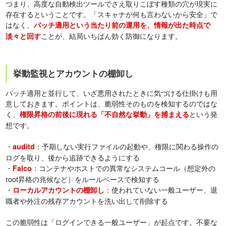
つまり、高度な自動検出ツールでさえ取りこぼす種類の穴が現実に
存在するということです。「スキャナが何も言わないから安全」で
はなく、
パッチ適用という当たり前の運用を、情報が出た時点で
ことが、結局いちばん効く防御になります。
淡々と回す
挙動監視とアカウントの棚卸し
パッチ適用と並行して、いざ悪用されたときに気づける仕掛けも用
意しておきます。ポイントは、脆弱性そのものを検知するのではな
く、
という発
権限昇格の前後に現れる「不自然な挙動」を捕まえる
想です。
・
：予期しない実行ファイルの起動や、権限に関わる操作の
auditd
ログを取り、後から追跡できるようにする
・
：コンテナやホストでの異常なシステムコール（想定外の
Falco
root昇格の兆候など）をルールベースで検知する
・
：使われていない一般ユーザー、退
ローカルアカウントの棚卸し
職者や外注の残存アカウントを洗い出して削除する
この脆弱性は「ログインできる一般ユーザー」が起点です。不要な