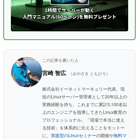
この記事を書いた人
宮崎 智広
（みやざき ともひろ）
株式会社イーネットマーキュリー代表。現
役のLinuxサーバー管理者として20年以上の
実務経験を持ち、これまでに累計3,100名以
上のエンジニアを指導してきたLinux教育の
プロフェッショナル。「現場で本当に使え
る技術」を体系的に伝えることをモットー
に、
実践型のLinuxセミナー
の開催や
無料マ