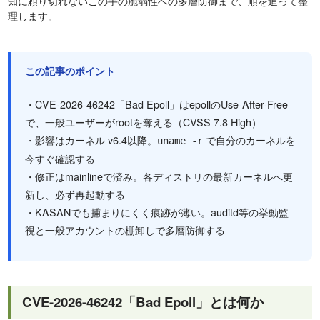
知に頼り切れないこの手の脆弱性への多層防御まで、順を追って整
理します。
この記事のポイント
・CVE-2026-46242「Bad Epoll」はepollのUse-After-Free
で、一般ユーザーがrootを奪える（CVSS 7.8 High）
・影響はカーネル v6.4以降。
で自分のカーネルを
uname -r
今すぐ確認する
・修正はmainlineで済み。各ディストリの最新カーネルへ更
新し、必ず再起動する
・KASANでも捕まりにくく痕跡が薄い。auditd等の挙動監
視と一般アカウントの棚卸しで多層防御する
CVE-2026-46242「Bad Epoll」とは何か