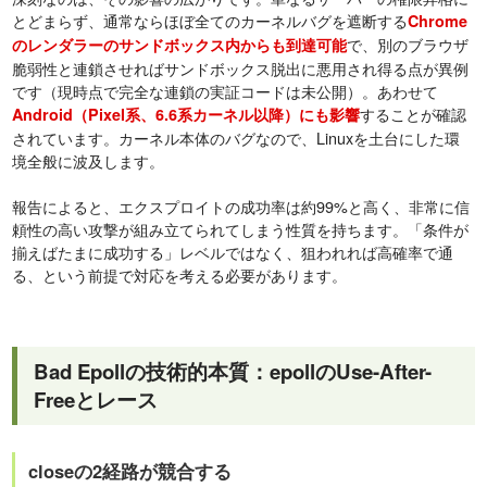
とどまらず、通常ならほぼ全てのカーネルバグを遮断する
Chrome
で、別のブラウザ
のレンダラーのサンドボックス内からも到達可能
脆弱性と連鎖させればサンドボックス脱出に悪用され得る点が異例
です（現時点で完全な連鎖の実証コードは未公開）。あわせて
することが確認
Android（Pixel系、6.6系カーネル以降）にも影響
されています。カーネル本体のバグなので、Linuxを土台にした環
境全般に波及します。
報告によると、エクスプロイトの成功率は約99%と高く、非常に信
頼性の高い攻撃が組み立てられてしまう性質を持ちます。「条件が
揃えばたまに成功する」レベルではなく、狙われれば高確率で通
る、という前提で対応を考える必要があります。
Bad Epollの技術的本質：epollのUse-After-
Freeとレース
closeの2経路が競合する