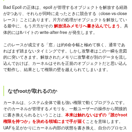
Bad Epoll の正体は、epoll が管理するオブジェクトを解放する経路
が2つあり、それらが同時に走ったときに競合する（close-vs-close
レース）ことにあります。片方の処理がオブジェクトを解放してい
る最中に、もう片方がその
。具
解放済みメモリへ書き込んでしまう
体的には8バイトの write-after-free が発生します。
このレースが成立する「窓」は約6命令幅と極めて狭く、通常であ
ればまず踏まないタイミングです。しかし攻撃者はこの一瞬を意図
的に突いてきます。解放されたメモリに攻撃者が別のデータを流し
込んでおけば、カーネルはそれを正規のオブジェクトだと思い込ん
で動作し、結果として権限の壁を越えられてしまいます。
なぜrootが取れるのか
カーネルは、システム全体で最も強い権限で動くプログラムです。
そのカーネルが管理するメモリを、一般ユーザーの操作から間接的
に書き換えられるということは、
本来は触れないはずの「誰がroot
ことを意味します。
権限を持つか」を決める領域にまで手が届く
UAFを足がかりにカーネル内部の状態を書き換え、自分のプロセス