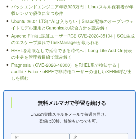
バックエンドエンジニア年収923万円｜Linuxスキル保有者が年
収レンジで優位に立つ条件
Ubuntu 26.04 LTSにAIは入らない｜Snapd配布のオープンウェ
イトモデル運用とCanonicalの統合方針を読み解く
Apache Flinkに認証ユーザーRCE CVE-2026-35194｜SQL生成
のエスケープ漏れでTaskManagerが取られる
RHELを期限なしで延命できる時代へ｜Long-Life Add-On発表
の中身を管理者目線で読み解く
Fragnesia（CVE-2026-46300）をRHEL系で検知する｜
auditd・Falco・eBPFで非特権ユーザーの怪しいXFRM呼び出
しを掴む
無料メルマガで学習を続ける
Linuxの実践スキルをメールで毎週お届け。
登録は30秒、解除もいつでも可。