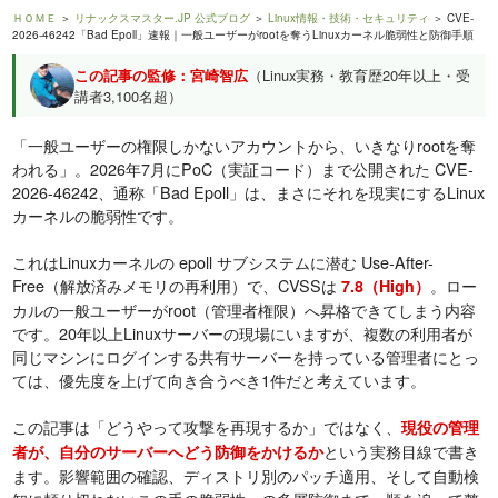
ＨＯＭＥ
＞
リナックスマスター.JP 公式ブログ
＞
Linux情報・技術・セキュリティ
＞ CVE-
2026-46242「Bad Epoll」速報｜一般ユーザーがrootを奪うLinuxカーネル脆弱性と防御手順
この記事の監修：宮崎智広
（Linux実務・教育歴20年以上・受
講者3,100名超）
「一般ユーザーの権限しかないアカウントから、いきなりrootを奪
われる」。2026年7月にPoC（実証コード）まで公開された CVE-
2026-46242、通称「Bad Epoll」は、まさにそれを現実にするLinux
カーネルの脆弱性です。
これはLinuxカーネルの epoll サブシステムに潜む Use-After-
Free（解放済みメモリの再利用）で、CVSSは
。ロー
7.8（High）
カルの一般ユーザーがroot（管理者権限）へ昇格できてしまう内容
です。20年以上Linuxサーバーの現場にいますが、複数の利用者が
同じマシンにログインする共有サーバーを持っている管理者にとっ
ては、優先度を上げて向き合うべき1件だと考えています。
この記事は「どうやって攻撃を再現するか」ではなく、
現役の管理
という実務目線で書き
者が、自分のサーバーへどう防御をかけるか
ます。影響範囲の確認、ディストリ別のパッチ適用、そして自動検