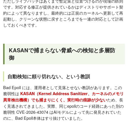
ただしライブパッチはあくまで暫定策と位置づけるのが現場の鉄則
です。対応する修正が提供されているかはディストリやサポート契
約によって異なりますし、最終的には正規のカーネルへ更新して再
起動し、クリーンな状態に戻すところまでを一連の対応として計画
しておくべきです。
KASANで捕まらない脅威への検知と多層防
御
自動検知に頼り切れない、という教訓
Bad Epoll には、運用者として見落とせない教訓があります。この
脆弱性は
KASAN（Kernel Address Sanitizer、カーネルのメモリ
ため、長
異常検出機構）でも捕まりにくく、実行時の痕跡が少ない
く見逃されてきました。実際、同じepollのコード経路にあった別の
脆弱性 CVE-2026-43074 はAIモデルによって先に発見されていた
のに、Bad Epoll本体はすり抜けていました。