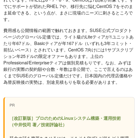
でにサポートが切れたRHEL 7や、移行先に悩むCentOS 7をそのま
ま延命できる、という点が、まさに現場のニーズに刺さるところで
す。
費用感も公開情報の範囲で触れておきます。SUSE公式プロダクト
ページのグローバル定価では、ライト級のLiteティアが1ユニットあ
たり年67ドル、Basicティアが年167ドル（いずれも3年コミット・
前払いベース）とされています。CentOS 7向けには1サブスクリプ
ション年25ドルの限定オファーもあります。上位の
Professional/Enterpriseティアは個別見積もりです。なお、みずほ
銀行の実際の契約額や台数・年数は非公開で、ここで言えるのはあ
くまでSUSEのグローバル定価だけです。日本国内の代理店価格や
為替反映後の実勢は、別途見積もりを取る必要があります。
PR
［改訂新版］プロのためのLinuxシステム構築・運用技術
（中井悦司 著／技術評論社）
延命の話を腹落ちさせるには、そもそもRHELが何をどう管理