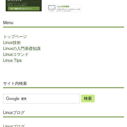
Menu
トップページ
Linux技術
Linuxの入門基礎知識
Linuxコマンド
Linux Tips
サイト内検索
サ
イ
ト
Linuxブログ
内
検
Linuxブログ
索