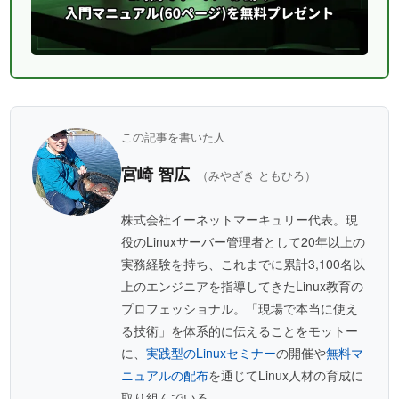
この記事を書いた人
宮崎 智広
（みやざき ともひろ）
株式会社イーネットマーキュリー代表。現
役のLinuxサーバー管理者として20年以上の
実務経験を持ち、これまでに累計3,100名以
上のエンジニアを指導してきたLinux教育の
プロフェッショナル。「現場で本当に使え
る技術」を体系的に伝えることをモットー
に、
実践型のLinuxセミナー
の開催や
無料マ
ニュアルの配布
を通じてLinux人材の育成に
取り組んでいる。