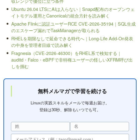
収レンジで優位に立つ条件
Ubuntu 26.04 LTSにAIは入らない｜Snapd配布のオープンウェ
イトモデル運用とCanonicalの統合方針を読み解く
Apache Flinkに認証ユーザーRCE CVE-2026-35194｜SQL生成
のエスケープ漏れでTaskManagerが取られる
RHELを期限なしで延命できる時代へ｜Long-Life Add-On発表
の中身を管理者目線で読み解く
Fragnesia（CVE-2026-46300）をRHEL系で検知する｜
auditd・Falco・eBPFで非特権ユーザーの怪しいXFRM呼び出
しを掴む
無料メルマガで学習を続ける
Linuxの実践スキルをメールで毎週お届け。
登録は30秒、解除もいつでも可。