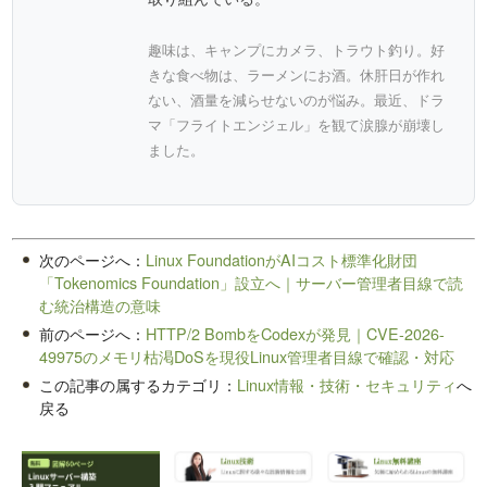
趣味は、キャンプにカメラ、トラウト釣り。好
きな食べ物は、ラーメンにお酒。休肝日が作れ
ない、酒量を減らせないのが悩み。最近、ドラ
マ「フライトエンジェル」を観て涙腺が崩壊し
ました。
次のページへ：
Linux FoundationがAIコスト標準化財団
「Tokenomics Foundation」設立へ｜サーバー管理者目線で読
む統治構造の意味
前のページへ：
HTTP/2 BombをCodexが発見｜CVE-2026-
49975のメモリ枯渇DoSを現役Linux管理者目線で確認・対応
この記事の属するカテゴリ：
Linux情報・技術・セキュリティ
へ
戻る