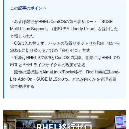
この記事のポイント
・みずほ銀行がRHEL/CentOSの第三者サポート「SUSE
Multi-Linux Support」（旧SUSE Liberty Linux）を採用した
と報じられた
・OSは入れ替えず、パッチの取得リポジトリをRed Hatから
SUSEに切り替えるだけの「移行ゼロ」方式
・対象はRHEL 6/7/8/9とCentOS 7以降。背景にはRHEL 7の
EOLとRHELライフサイクルの現実がある
・延命の選択肢はAlmaLinux/Rocky移行・Red Hat純正Long-
Life Add-On・SUSE MLSの3つ。どれが向くかを管理者目
線で整理する