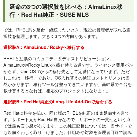
延命の3つの選択肢を比べる：AlmaLinux移
行・Red Hat純正・SUSE MLS
では、RHEL系を延命・継続したいとき、現役の管理者が取れる選
択肢を整理します。大きく3つの方向があります。
選択肢A：AlmaLinux / Rockyへ移行する
RHELと互換のコミュニティ系ディストリビューション、
AlmaLinuxやRocky Linuxへ載せ替える道です。ライセンス費用がか
からず、CentOS 7からの移行先として定番になっています。ただ
しこれは「移行」であり、OS入れ替えの検証コストとリスクは当
然かかります。移行ツールは整ってきていますが、基幹系で全台を
載せ替えるとなれば、相応のプロジェクトになります。
選択肢B：Red Hat純正のLong-Life Add-Onで延命する
Red Hatに料金を払い、同じ版のRHELを純正のまま延命する道で
す。サポート元がRed Hat自身なので、サポートの一貫性という点
では最も安心感があります。この純正延長については、当サイトで
も以前くわしく取り上げました。仕組みや対象を管理者目線で読み