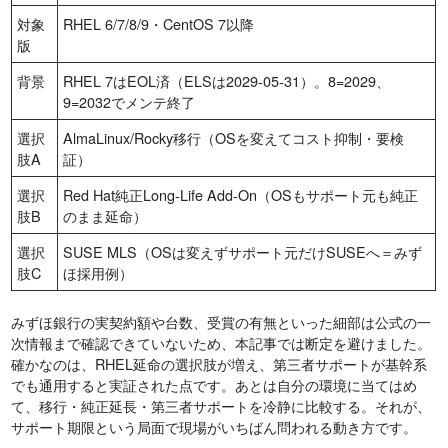
対象
RHEL 6/7/8/9・CentOS 7以降
版
背景
RHEL 7はEOL済（ELSは2029-05-31）。8=2029、
9=2032でメンテ終了
選択
AlmaLinux/Rocky移行（OSを変えてコスト抑制・要検
肢A
証）
選択
Red Hat純正Long-Life Add-On（OSもサポート元も純正
肢B
のまま延命）
選択
SUSE MLS（OSは変えずサポート元だけSUSEへ＝みず
肢C
ほ採用例）
みずほ銀行の実契約額や台数、受賞の有無といった細部は公式の一
次情報まで確認できていないため、本記事では断定を避けました。
確かなのは、RHEL延命の選択肢が増え、第三者サポートが基幹系
でも通用すると実証された点です。あとは自分の環境に当てはめ
て、移行・純正延長・第三者サポートを冷静に比較する。それが、
サポート期限という局面で現場がいちばん問われる動き方です。