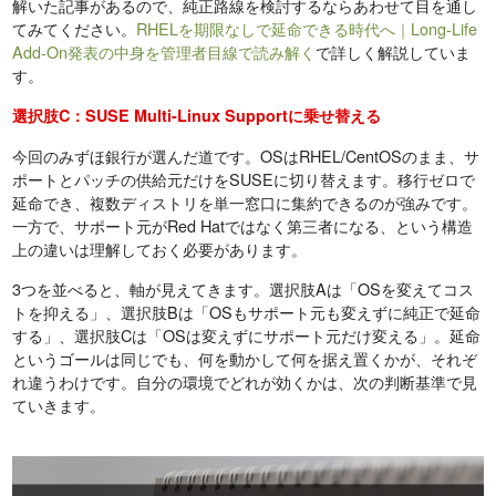
解いた記事があるので、純正路線を検討するならあわせて目を通し
てみてください。
RHELを期限なしで延命できる時代へ｜Long-Life
Add-On発表の中身を管理者目線で読み解く
で詳しく解説していま
す。
選択肢C：SUSE Multi-Linux Supportに乗せ替える
今回のみずほ銀行が選んだ道です。OSはRHEL/CentOSのまま、サ
ポートとパッチの供給元だけをSUSEに切り替えます。移行ゼロで
延命でき、複数ディストリを単一窓口に集約できるのが強みです。
一方で、サポート元がRed Hatではなく第三者になる、という構造
上の違いは理解しておく必要があります。
3つを並べると、軸が見えてきます。選択肢Aは「OSを変えてコス
トを抑える」、選択肢Bは「OSもサポート元も変えずに純正で延命
する」、選択肢Cは「OSは変えずにサポート元だけ変える」。延命
というゴールは同じでも、何を動かして何を据え置くかが、それぞ
れ違うわけです。自分の環境でどれが効くかは、次の判断基準で見
ていきます。