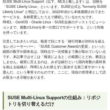
SUSE Multi-Linux Support（以下、MLSと略します）は、旧称を
「SUSE Liberty Linux」といいます。SUSE公式も "formerly SUSE
Liberty Linux" と明記しており、2022年頃から本格展開されてきた
サービスを、名称変更したうえで継続しているかたちです。
RHEL・CentOS・Oracle Linux・SUSE自身のディストリビューシ
ョンまで、複数のLinuxを単一の窓口でサポートする、という性格
を持っています。
注意しておきたいのは、報道で目にする「移行対象が200台を超え
るレガシーサーバー」「SUSE Customer Awardの受賞」といった
細部の数字や固有名は、現時点で一次情報まで裏が取れていない点
です。本記事ではそこは「報道によると」の範囲にとどめ、断定は
しません。確実に言えるのは、みずほ銀行という国内有数の基幹系
を抱える組織が、RHELを入れ替えずに延命する第三者サポートを
選んだ、という事実そのものです。ここに、現役の管理者として読
み取るべき示唆があります。
SUSE Multi-Linux Supportの仕組み：リポジ
トリを切り替えるだけ