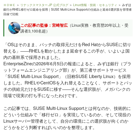
ＨＯＭＥ
＞
リナックスマスター.JP 公式ブログ
＞
Linux情報・技術・セキュリティ
＞ みずほ
銀行がRHEL移行ゼロ延命を採用｜SUSE Multi-Linux Supportの仕組みと延命3選択肢を管理者
目線で比較
この記事の監修：宮崎智広
（Linux実務・教育歴20年以上・受
講者3,100名超）
「OSはそのまま、パッチの取得元だけをRed HatからSUSEに切り
替える」——RHELを動かしたまま延命するこの手が、いよいよ国
内の基幹系で採用されました。
EnterpriseZineの2026年6月5日の報道によると、みずほ銀行（プラ
ットフォームエンジニアリング部）が、第三者サポートサービス
「SUSE Multi-Linux Support」（旧称SUSE Liberty Linux）を採用
しました。RHELやCentOSを入れ替えることなく、サポートとパッ
チの供給元だけをSUSEに移す——そんな選択肢が、メガバンクの
現場で現実の打ち手になったわけです。
この記事では、SUSE Multi-Linux Supportとは何なのか、技術的に
どういう仕組みで「移行ゼロ」を実現しているのか、そして現役の
Linuxサーバー管理者として、自分の環境にこの選択肢が向くのか
どうかをどう判断すればいいのかを整理します。