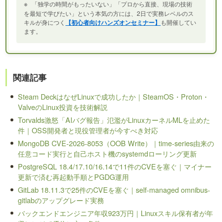
※
「独学の時間がもったいない」「プロから直接、現場の技術
を最短で学びたい」という本気の方には、2日で実務レベルのス
キルが身につく
【初心者向けハンズオンセミナー】
も開催してい
ます。
関連記事
Steam DeckはなぜLinuxで成功したか｜SteamOS・Proton・
ValveのLinux投資を技術解説
Torvalds激怒「AIバグ報告」氾濫がLinuxカーネルMLを止めた
件｜OSS開発者と現役管理者が今すべき対応
MongoDB CVE-2026-8053（OOB Write）｜time-series由来の
任意コード実行と自己ホスト機のsystemdローリング更新
PostgreSQL 18.4/17.10/16.14で11件のCVEを塞ぐ｜マイナー
更新で済む再起動手順とPGDG運用
GitLab 18.11.3で25件のCVEを塞ぐ｜self-managed omnibus-
gitlabのアップグレード実務
バックエンドエンジニア年収923万円｜Linuxスキル保有者が年