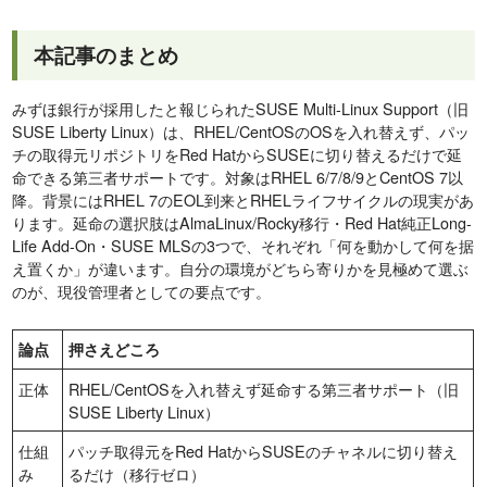
本記事のまとめ
みずほ銀行が採用したと報じられたSUSE Multi-Linux Support（旧
SUSE Liberty Linux）は、RHEL/CentOSのOSを入れ替えず、パッ
チの取得元リポジトリをRed HatからSUSEに切り替えるだけで延
命できる第三者サポートです。対象はRHEL 6/7/8/9とCentOS 7以
降。背景にはRHEL 7のEOL到来とRHELライフサイクルの現実があ
ります。延命の選択肢はAlmaLinux/Rocky移行・Red Hat純正Long-
Life Add-On・SUSE MLSの3つで、それぞれ「何を動かして何を据
え置くか」が違います。自分の環境がどちら寄りかを見極めて選ぶ
のが、現役管理者としての要点です。
論点
押さえどころ
正体
RHEL/CentOSを入れ替えず延命する第三者サポート（旧
SUSE Liberty Linux）
仕組
パッチ取得元をRed HatからSUSEのチャネルに切り替え
み
るだけ（移行ゼロ）