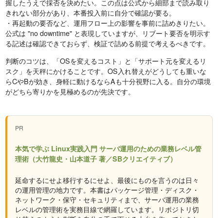
握したうえで採否を決めたい。この点は公式から細部まで読み取り
きれない部分があり、本番投入前に自分で確認が要る。
・再起動の要否など、運用フロー上の影響を事前に詰めきりたい。
公式は "no downtime" と表現していますが、リブート要否を明示す
る記述は確認できておらず、検証で詰める前提で考えるべきです。
判断のコツは、「OSを変えるコスト」と「サポート元を変えるリ
スク」を天秤にかけることです。OS入れ替えがどうしても重いな
らCやBが効き、身軽に動けるならAも十分視野に入る。自分の環境
がどちら寄りかを見極めるのが先決です。
PR
本気で学ぶ Linux実践入門 サーバ運用のための業務レベル管
理術（大竹龍史・山本道子 著／SBクリエイティブ）
延命するにせよ移行するにせよ、最後にものを言うのは日々
の運用管理の地力です。本書はパッケージ管理・ディスク・
ネットワーク・保守・セキュリティまで、サーバ運用の業務
レベルの管理術を実務目線で網羅しています。リポジトリ切