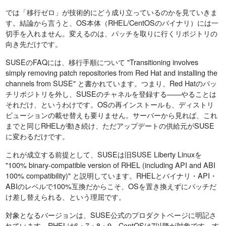
では「移行ゼロ」が技術的にどう成り立っているのかを見ていきま
す。結論から言うと、OS本体（RHEL/CentOSのバイナリ）には一
切手を入れません。変えるのは、パッチを取りに行くリポジトリの
向き先だけです。
SUSEのFAQには、移行手順について "Transitioning involves
simply removing patch repositories from Red Hat and installing the
channels from SUSE" と書かれています。つまり、Red Hatのパッ
チリポジトリを外し、SUSEのチャネルを登録する——やることは
それだけ、というわけです。OSの再インストールも、ディストリ
ビューションの載せ替えも要りません。サーバーから見れば、これ
までと同じRHELが動き続け、ただアップデートの供給元がSUSE
に変わるだけです。
これが成立する前提として、SUSEは旧SUSE Liberty Linuxを
"100% binary-compatible version of RHEL (including API and ABI
100% compatibility)" と説明しています。RHELとバイナリ・API・
ABIのレベルで100%互換だからこそ、OSを置き換えずにパッチだ
け差し替えられる、という理屈です。
対象となるバージョンは、SUSE公式のプロダクトページに明記さ
れています。RHELは6・7・8・9、CentOSは7以降が対象です。す