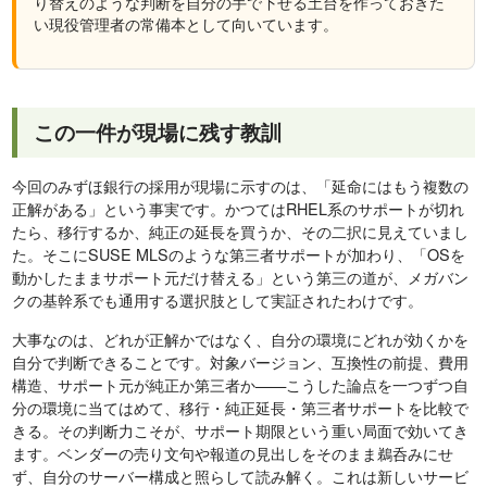
り替えのような判断を自分の手で下せる土台を作っておきた
い現役管理者の常備本として向いています。
この一件が現場に残す教訓
今回のみずほ銀行の採用が現場に示すのは、「延命にはもう複数の
正解がある」という事実です。かつてはRHEL系のサポートが切れ
たら、移行するか、純正の延長を買うか、その二択に見えていまし
た。そこにSUSE MLSのような第三者サポートが加わり、「OSを
動かしたままサポート元だけ替える」という第三の道が、メガバン
クの基幹系でも通用する選択肢として実証されたわけです。
大事なのは、どれが正解かではなく、自分の環境にどれが効くかを
自分で判断できることです。対象バージョン、互換性の前提、費用
構造、サポート元が純正か第三者か——こうした論点を一つずつ自
分の環境に当てはめて、移行・純正延長・第三者サポートを比較で
きる。その判断力こそが、サポート期限という重い局面で効いてき
ます。ベンダーの売り文句や報道の見出しをそのまま鵜呑みにせ
ず、自分のサーバー構成と照らして読み解く。これは新しいサービ