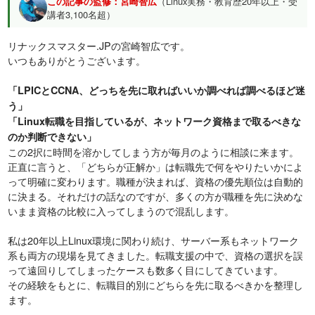
この記事の監修：宮崎智広
（Linux実務・教育歴20年以上・受
講者3,100名超）
リナックスマスター.JPの宮崎智広です。
いつもありがとうございます。
「LPICとCCNA、どっちを先に取ればいいか調べれば調べるほど迷
う」
「Linux転職を目指しているが、ネットワーク資格まで取るべきな
のか判断できない」
この2択に時間を溶かしてしまう方が毎月のように相談に来ます。
正直に言うと、「どちらが正解か」は転職先で何をやりたいかによ
って明確に変わります。職種が決まれば、資格の優先順位は自動的
に決まる。それだけの話なのですが、多くの方が職種を先に決めな
いまま資格の比較に入ってしまうので混乱します。
私は20年以上Linux環境に関わり続け、サーバー系もネットワーク
系も両方の現場を見てきました。転職支援の中で、資格の選択を誤
って遠回りしてしまったケースも数多く目にしてきています。
その経験をもとに、転職目的別にどちらを先に取るべきかを整理し
ます。