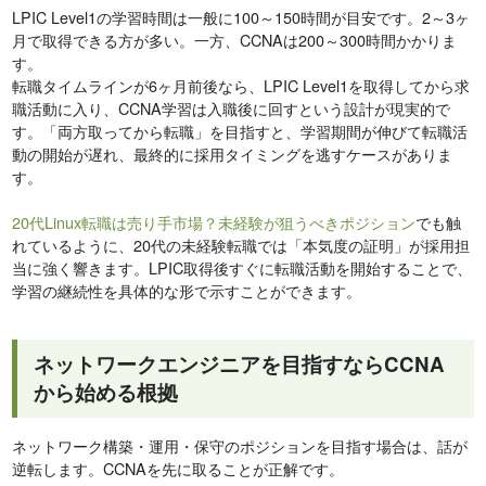
LPIC Level1の学習時間は一般に100～150時間が目安です。2～3ヶ
月で取得できる方が多い。一方、CCNAは200～300時間かかりま
す。
転職タイムラインが6ヶ月前後なら、LPIC Level1を取得してから求
職活動に入り、CCNA学習は入職後に回すという設計が現実的で
す。「両方取ってから転職」を目指すと、学習期間が伸びて転職活
動の開始が遅れ、最終的に採用タイミングを逃すケースがありま
す。
20代Linux転職は売り手市場？未経験が狙うべきポジション
でも触
れているように、20代の未経験転職では「本気度の証明」が採用担
当に強く響きます。LPIC取得後すぐに転職活動を開始することで、
学習の継続性を具体的な形で示すことができます。
ネットワークエンジニアを目指すならCCNA
から始める根拠
ネットワーク構築・運用・保守のポジションを目指す場合は、話が
逆転します。CCNAを先に取ることが正解です。