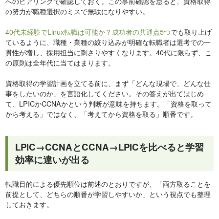
へのヒアリングで確認しておく。この事前確認を怠ると、資格取得
の努力が職種選択のミスで無駄になりやすい。
40代未経験でLinux転職は可能か？成功者の共通点5つ
でも取り上げ
ているように、職種・業種の絞り込みが明確な転職者は選考での一
貫性が増し、採用担当に刺さりやすくなります。40代に限らず、こ
の原則は全年代に当てはまります。
資格取得の学習計画を立てる前に、まず「どんな現場で、どんな仕
事をしたいのか」を言語化してください。その答えが出てはじめ
て、LPICかCCNAかという判断が意味を持ちます。「資格を取って
から考える」ではなく、「考えてから資格を取る」順番です。
LPIC→CCNAとCCNA→LPICを比べると学習
効率に違いが出る
転職目的による優先順位は前述のとおりですが、「両方取ることを
前提として、どちらの順番が学習しやすいか」という視点でも整理
しておきます。