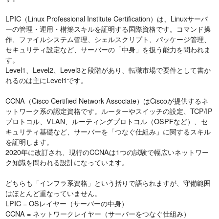
LPIC（Linux Professional Institute Certification）は、Linuxサーバ
ーの管理・運用・構築スキルを証明する国際資格です。コマンド操
作、ファイルシステム管理、シェルスクリプト、パッケージ管理、
セキュリティ設定など、サーバーの「中身」を扱う能力を問われま
す。
Level1、Level2、Level3と段階があり、転職市場で要件として書か
れるのは主にLevel1です。
CCNA（Cisco Certified Network Associate）はCiscoが提供するネ
ットワーク系の認定資格です。ルーターやスイッチの設定、TCP/IP
プロトコル、VLAN、ルーティングプロトコル（OSPFなど）、セ
キュリティ基礎など、サーバーを「つなぐ仕組み」に関するスキル
を証明します。
2020年に改訂され、現行のCCNAは1つの試験で幅広いネットワー
ク知識を問われる設計になっています。
どちらも「インフラ系資格」という括りで語られますが、守備範囲
はほとんど重なっていません。
LPIC = OSレイヤー（サーバーの中身）
CCNA = ネットワークレイヤー（サーバーをつなぐ仕組み）