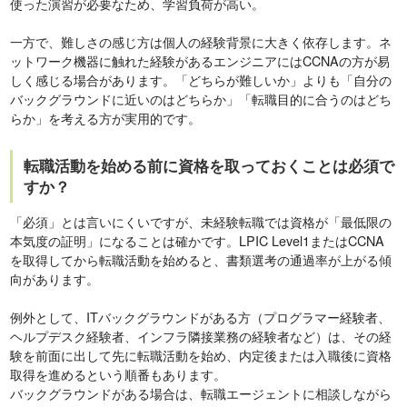
使った演習が必要なため、学習負荷が高い。
一方で、難しさの感じ方は個人の経験背景に大きく依存します。ネ
ットワーク機器に触れた経験があるエンジニアにはCCNAの方が易
しく感じる場合があります。「どちらが難しいか」よりも「自分の
バックグラウンドに近いのはどちらか」「転職目的に合うのはどち
らか」を考える方が実用的です。
転職活動を始める前に資格を取っておくことは必須で
すか？
「必須」とは言いにくいですが、未経験転職では資格が「最低限の
本気度の証明」になることは確かです。LPIC Level1またはCCNA
を取得してから転職活動を始めると、書類選考の通過率が上がる傾
向があります。
例外として、ITバックグラウンドがある方（プログラマー経験者、
ヘルプデスク経験者、インフラ隣接業務の経験者など）は、その経
験を前面に出して先に転職活動を始め、内定後または入職後に資格
取得を進めるという順番もあります。
バックグラウンドがある場合は、転職エージェントに相談しながら