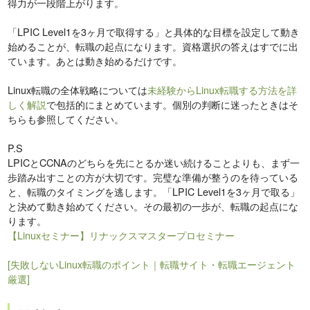
得力が一段階上がります。
「LPIC Level1を3ヶ月で取得する」と具体的な目標を設定して動き
始めることが、転職の起点になります。資格選択の答えはすでに出
ています。あとは動き始めるだけです。
Linux転職の全体戦略については
未経験からLinux転職する方法を詳
しく解説
で包括的にまとめています。個別の判断に迷ったときはそ
ちらも参照してください。
P.S
LPICとCCNAのどちらを先にとるか迷い続けることよりも、まず一
歩踏み出すことの方が大切です。完璧な準備が整うのを待っている
と、転職のタイミングを逃します。「LPIC Level1を3ヶ月で取る」
と決めて動き始めてください。その最初の一歩が、転職の起点にな
ります。
【Linuxセミナー】リナックスマスタープロセミナー
[失敗しないLinux転職のポイント｜転職サイト・転職エージェント
厳選]