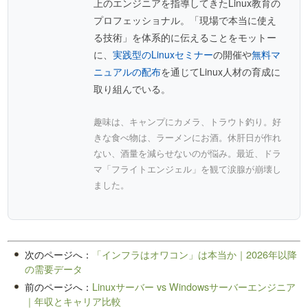
上のエンジニアを指導してきたLinux教育の
プロフェッショナル。「現場で本当に使え
る技術」を体系的に伝えることをモットー
に、
実践型のLinuxセミナー
の開催や
無料マ
ニュアルの配布
を通じてLinux人材の育成に
取り組んでいる。
趣味は、キャンプにカメラ、トラウト釣り。好
きな食べ物は、ラーメンにお酒。休肝日が作れ
ない、酒量を減らせないのが悩み。最近、ドラ
マ「フライトエンジェル」を観て涙腺が崩壊し
ました。
次のページへ：
「インフラはオワコン」は本当か｜2026年以降
の需要データ
前のページへ：
Linuxサーバー vs Windowsサーバーエンジニア
｜年収とキャリア比較