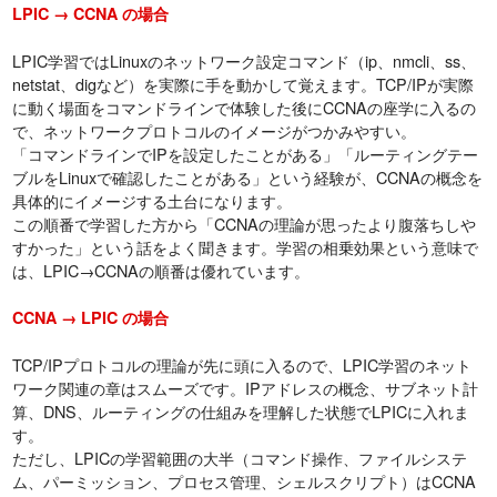
LPIC → CCNA の場合
LPIC学習ではLinuxのネットワーク設定コマンド（ip、nmcli、ss、
netstat、digなど）を実際に手を動かして覚えます。TCP/IPが実際
に動く場面をコマンドラインで体験した後にCCNAの座学に入るの
で、ネットワークプロトコルのイメージがつかみやすい。
「コマンドラインでIPを設定したことがある」「ルーティングテー
ブルをLinuxで確認したことがある」という経験が、CCNAの概念を
具体的にイメージする土台になります。
この順番で学習した方から「CCNAの理論が思ったより腹落ちしや
すかった」という話をよく聞きます。学習の相乗効果という意味で
は、LPIC→CCNAの順番は優れています。
CCNA → LPIC の場合
TCP/IPプロトコルの理論が先に頭に入るので、LPIC学習のネット
ワーク関連の章はスムーズです。IPアドレスの概念、サブネット計
算、DNS、ルーティングの仕組みを理解した状態でLPICに入れま
す。
ただし、LPICの学習範囲の大半（コマンド操作、ファイルシステ
ム、パーミッション、プロセス管理、シェルスクリプト）はCCNA