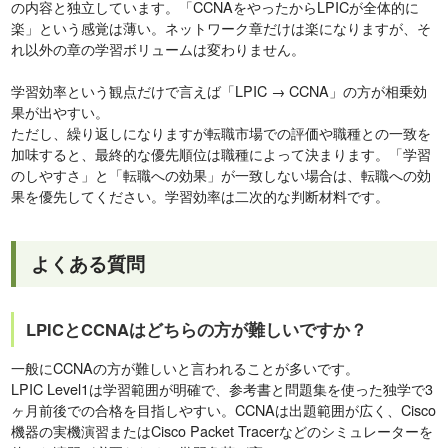
の内容と独立しています。「CCNAをやったからLPICが全体的に
楽」という感覚は薄い。ネットワーク章だけは楽になりますが、そ
れ以外の章の学習ボリュームは変わりません。
学習効率という観点だけで言えば「LPIC → CCNA」の方が相乗効
果が出やすい。
ただし、繰り返しになりますが転職市場での評価や職種との一致を
加味すると、最終的な優先順位は職種によって決まります。「学習
のしやすさ」と「転職への効果」が一致しない場合は、転職への効
果を優先してください。学習効率は二次的な判断材料です。
よくある質問
LPICとCCNAはどちらの方が難しいですか？
一般にCCNAの方が難しいと言われることが多いです。
LPIC Level1は学習範囲が明確で、参考書と問題集を使った独学で3
ヶ月前後での合格を目指しやすい。CCNAは出題範囲が広く、Cisco
機器の実機演習またはCisco Packet Tracerなどのシミュレーターを