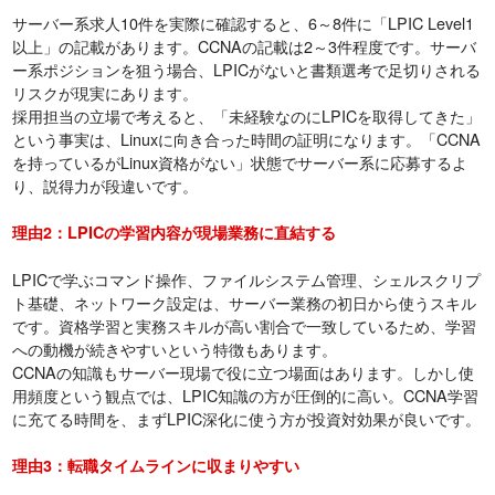
サーバー系求人10件を実際に確認すると、6～8件に「LPIC Level1
以上」の記載があります。CCNAの記載は2～3件程度です。サーバ
ー系ポジションを狙う場合、LPICがないと書類選考で足切りされる
リスクが現実にあります。
採用担当の立場で考えると、「未経験なのにLPICを取得してきた」
という事実は、Linuxに向き合った時間の証明になります。「CCNA
を持っているがLinux資格がない」状態でサーバー系に応募するよ
り、説得力が段違いです。
理由2：LPICの学習内容が現場業務に直結する
LPICで学ぶコマンド操作、ファイルシステム管理、シェルスクリプ
ト基礎、ネットワーク設定は、サーバー業務の初日から使うスキル
です。資格学習と実務スキルが高い割合で一致しているため、学習
への動機が続きやすいという特徴もあります。
CCNAの知識もサーバー現場で役に立つ場面はあります。しかし使
用頻度という観点では、LPIC知識の方が圧倒的に高い。CCNA学習
に充てる時間を、まずLPIC深化に使う方が投資対効果が良いです。
理由3：転職タイムラインに収まりやすい