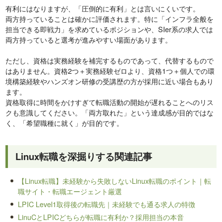
有利にはなりますが、「圧倒的に有利」とは言いにくいです。
両方持っていることは確かに評価されます。特に「インフラ全般を
担当できる即戦力」を求めているポジションや、SIer系の求人では
両方持っていると選考が進みやすい場面があります。
ただし、資格は実務経験を補完するものであって、代替するもので
はありません。資格2つ＋実務経験ゼロより、資格1つ＋個人での環
境構築経験やハンズオン研修の受講歴の方が採用に近い場合もあり
ます。
資格取得に時間をかけすぎて転職活動の開始が遅れることへのリス
クも意識してください。「両方取れた」という達成感が目的ではな
く、「希望職種に就く」が目的です。
Linux転職を深掘りする関連記事
【Linux転職】未経験から失敗しないLinux転職のポイント｜転
職サイト・転職エージェント厳選
LPIC Level1取得後の転職先｜未経験でも通る求人の特徴
LinuCとLPICどちらが転職に有利か？採用担当の本音