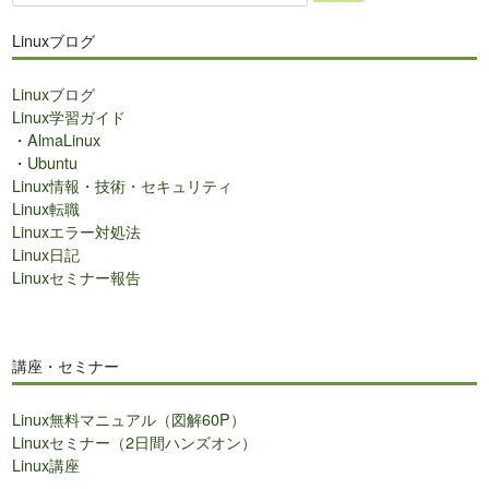
イ
ト
Linuxブログ
内
検
Linuxブログ
索
Linux学習ガイド
・
AlmaLinux
・
Ubuntu
Linux情報・技術・セキュリティ
Linux転職
Linuxエラー対処法
Linux日記
Linuxセミナー報告
講座・セミナー
Linux無料マニュアル（図解60P）
Linuxセミナー（2日間ハンズオン）
Linux講座