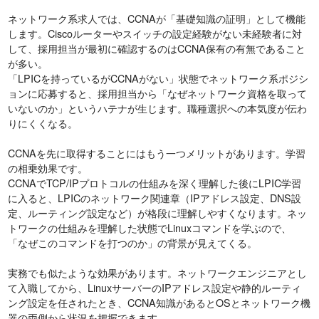
ネットワーク系求人では、CCNAが「基礎知識の証明」として機能
します。Ciscoルーターやスイッチの設定経験がない未経験者に対
して、採用担当が最初に確認するのはCCNA保有の有無であること
が多い。
「LPICを持っているがCCNAがない」状態でネットワーク系ポジシ
ョンに応募すると、採用担当から「なぜネットワーク資格を取って
いないのか」というハテナが生じます。職種選択への本気度が伝わ
りにくくなる。
CCNAを先に取得することにはもう一つメリットがあります。学習
の相乗効果です。
CCNAでTCP/IPプロトコルの仕組みを深く理解した後にLPIC学習
に入ると、LPICのネットワーク関連章（IPアドレス設定、DNS設
定、ルーティング設定など）が格段に理解しやすくなります。ネッ
トワークの仕組みを理解した状態でLinuxコマンドを学ぶので、
「なぜこのコマンドを打つのか」の背景が見えてくる。
実務でも似たような効果があります。ネットワークエンジニアとし
て入職してから、LinuxサーバーのIPアドレス設定や静的ルーティ
ング設定を任されたとき、CCNA知識があるとOSとネットワーク機
器の両側から状況を把握できます。