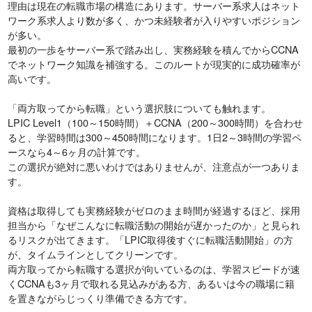
理由は現在の転職市場の構造にあります。サーバー系求人はネット
ワーク系求人より数が多く、かつ未経験者が入りやすいポジション
が多い。
最初の一歩をサーバー系で踏み出し、実務経験を積んでからCCNA
でネットワーク知識を補強する。このルートが現実的に成功確率が
高いです。
「両方取ってから転職」という選択肢についても触れます。
LPIC Level1（100～150時間）＋CCNA（200～300時間）を合わせ
ると、学習時間は300～450時間になります。1日2～3時間の学習ペ
ースなら4～6ヶ月の計算です。
この選択が絶対に悪いわけではありませんが、注意点が一つありま
す。
資格は取得しても実務経験がゼロのまま時間が経過するほど、採用
担当から「なぜこんなに転職活動の開始が遅かったのか」と見られ
るリスクが出てきます。「LPIC取得後すぐに転職活動開始」の方
が、タイムラインとしてクリーンです。
両方取ってから転職する選択が向いているのは、学習スピードが速
くCCNAも3ヶ月で取れる見込みがある方、あるいは今の職場に籍
を置きながらじっくり準備できる方です。