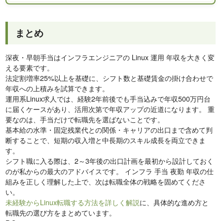
まとめ
深夜・早朝手当はインフラエンジニアの Linux 運用 年収を大きく変
える要素です。
法定割増率25%以上を基礎に、シフト数と基礎賃金の掛け合わせで
年収への上積みを試算できます。
運用系Linux求人では、経験2年前後でも手当込みで年収500万円台
に届くケースがあり、活用次第で年収アップの近道になります。 重
要なのは、手当だけで転職先を選ばないことです。
基本給の水準・固定残業代との関係・キャリアの出口まで含めて判
断することで、短期の収入増と中長期のスキル成長を両立できま
す。
シフト職に入る際は、2～3年後の出口計画を最初から設計しておく
のが私からの最大のアドバイスです。 インフラ 手当 夜勤 年収の仕
組みを正しく理解した上で、次は転職全体の戦略を固めてくださ
い。
未経験からLinux転職する方法を詳しく解説
に、具体的な進め方と
転職先の選び方をまとめています。