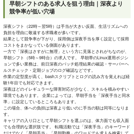
早朝シフトのある求人を狙う理由｜深夜より
競争率が低い穴場
深夜シフト（22時～翌5時）は手当が大きい反面、生活リズムへの
負担を理由に敬遠する求職者が多いです。
結果として競争率が下がり、採用側は深夜手当を厚く設定して採用
コストをまかなっている側面があります。
一方で「深夜はさすがに無理」という方に見落とされがちなのが、
早朝シフト（5時～9時台）の求人です。 早朝帯のLinux運用ポジシ
ョンで多い業務は、前日深夜のバッチ処理結果の確認・サーバーヘ
ルスチェック・定期ジョブのログ確認などです。
作業の定型度が高く、bashスクリプトとログの読み方を覚えれば経
験1年目でも対応できます。
深夜ほどのイレギュラーな障害対応が少なく、スキルを積みやすい
環境でもあります。 企業によっては、早朝手当を「深夜手当と同水
準」に設定しているところもあります。
この場合、体への負担は深夜より低いのに手当の額は同等になりま
す。
キャリアの入り口として早朝シフトを選ぶのは、体力面でも収入面
でも合理的な選択肢です。 転職活動では「深夜手当」のキーワード
だけでなく「早朝手当」「早朝勤務」のワードでも求人を検索して