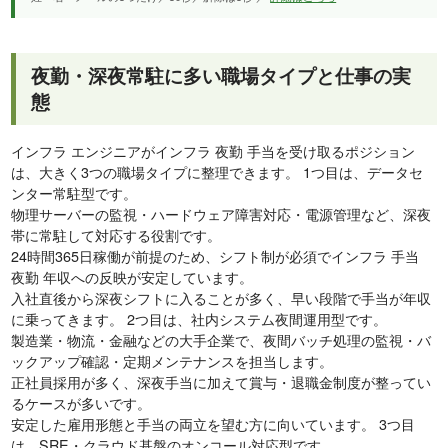
夜勤・深夜常駐に多い職場タイプと仕事の実
態
インフラ エンジニアがインフラ 夜勤 手当を受け取るポジション
は、大きく3つの職場タイプに整理できます。 1つ目は、データセ
ンター常駐型です。
物理サーバーの監視・ハードウェア障害対応・電源管理など、深夜
帯に常駐して対応する役割です。
24時間365日稼働が前提のため、シフト制が必須でインフラ 手当
夜勤 年収への反映が安定しています。
入社直後から深夜シフトに入ることが多く、早い段階で手当が年収
に乗ってきます。 2つ目は、社内システム夜間運用型です。
製造業・物流・金融などの大手企業で、夜間バッチ処理の監視・バ
ックアップ確認・定期メンテナンスを担当します。
正社員採用が多く、深夜手当に加えて賞与・退職金制度が整ってい
るケースが多いです。
安定した雇用形態と手当の両立を望む方に向いています。 3つ目
は、SRE・クラウド基盤のオンコール対応型です。