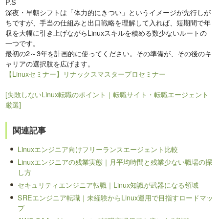
P.S
深夜・早朝シフトは「体力的にきつい」というイメージが先行しが
ちですが、手当の仕組みと出口戦略を理解して入れば、短期間で年
収を大幅に引き上げながらLinuxスキルを積める数少ないルートの
一つです。
最初の2～3年を計画的に使ってください。その準備が、その後のキ
ャリアの選択肢を広げます。
【Linuxセミナー】リナックスマスタープロセミナー
[失敗しないLinux転職のポイント｜転職サイト・転職エージェント
厳選]
関連記事
Linuxエンジニア向けフリーランスエージェント比較
Linuxエンジニアの残業実態｜月平均時間と残業少ない職場の探
し方
セキュリティエンジニア転職｜Linux知識が武器になる領域
SREエンジニア転職｜未経験からLinux運用で目指すロードマッ
プ