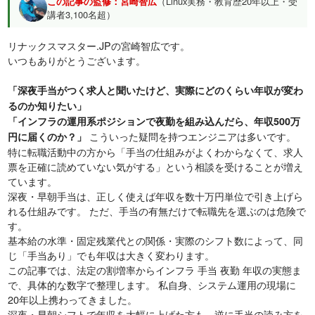
この記事の監修：宮崎智広
（Linux実務・教育歴20年以上・受
講者3,100名超）
リナックスマスター.JPの宮崎智広です。
いつもありがとうございます。
「深夜手当がつく求人と聞いたけど、実際にどのくらい年収が変わ
るのか知りたい」
「インフラの運用系ポジションで夜勤を組み込んだら、年収500万
こういった疑問を持つエンジニアは多いです。
円に届くのか？」
特に転職活動中の方から「手当の仕組みがよくわからなくて、求人
票を正確に読めていない気がする」という相談を受けることが増え
ています。
深夜・早朝手当は、正しく使えば年収を数十万円単位で引き上げら
れる仕組みです。 ただ、手当の有無だけで転職先を選ぶのは危険で
す。
基本給の水準・固定残業代との関係・実際のシフト数によって、同
じ「手当あり」でも年収は大きく変わります。
この記事では、法定の割増率からインフラ 手当 夜勤 年収の実態ま
で、具体的な数字で整理します。 私自身、システム運用の現場に
20年以上携わってきました。
深夜・早朝シフトで年収を大幅に上げた方も、逆に手当の読み方を