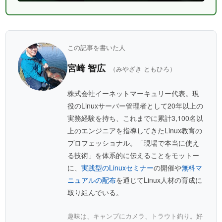
この記事を書いた人
宮崎 智広
（みやざき ともひろ）
株式会社イーネットマーキュリー代表。現
役のLinuxサーバー管理者として20年以上の
実務経験を持ち、これまでに累計3,100名以
上のエンジニアを指導してきたLinux教育の
プロフェッショナル。「現場で本当に使え
る技術」を体系的に伝えることをモットー
に、
実践型のLinuxセミナー
の開催や
無料マ
ニュアルの配布
を通じてLinux人材の育成に
取り組んでいる。
趣味は、キャンプにカメラ、トラウト釣り。好