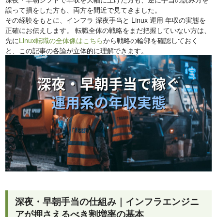
誤って損をした方も、両方を間近で見てきました。
その経験をもとに、インフラ 深夜手当と Linux 運用 年収の実態を
正確にお伝えします。 転職全体の戦略をまだ把握していない方は、
先に
Linux転職の全体像はこちら
から戦略の輪郭を確認しておく
と、この記事の各論が立体的に理解できます。
深夜・早朝手当の仕組み｜インフラエンジニ
アが押さえるべき割増率の基本