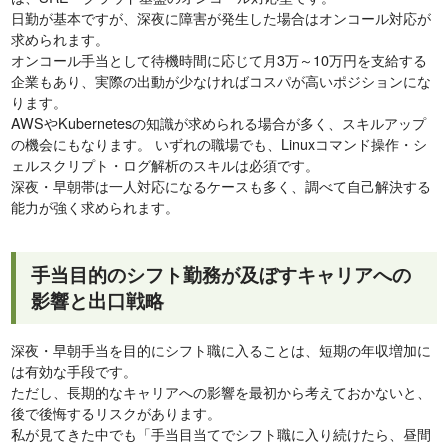
日勤が基本ですが、深夜に障害が発生した場合はオンコール対応が
求められます。
オンコール手当として待機時間に応じて月3万～10万円を支給する
企業もあり、実際の出動が少なければコスパが高いポジションにな
ります。
AWSやKubernetesの知識が求められる場合が多く、スキルアップ
の機会にもなります。 いずれの職場でも、Linuxコマンド操作・シ
ェルスクリプト・ログ解析のスキルは必須です。
深夜・早朝帯は一人対応になるケースも多く、調べて自己解決する
能力が強く求められます。
手当目的のシフト勤務が及ぼすキャリアへの
影響と出口戦略
深夜・早朝手当を目的にシフト職に入ることは、短期の年収増加に
は有効な手段です。
ただし、長期的なキャリアへの影響を最初から考えておかないと、
後で後悔するリスクがあります。
私が見てきた中でも「手当目当てでシフト職に入り続けたら、昼間