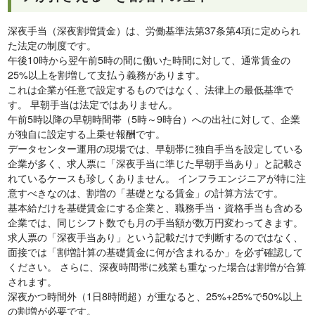
深夜手当（深夜割増賃金）は、労働基準法第37条第4項に定められ
た法定の制度です。
午後10時から翌午前5時の間に働いた時間に対して、通常賃金の
25%以上を割増して支払う義務があります。
これは企業が任意で設定するものではなく、法律上の最低基準で
す。 早朝手当は法定ではありません。
午前5時以降の早朝時間帯（5時～9時台）への出社に対して、企業
が独自に設定する上乗せ報酬です。
データセンター運用の現場では、早朝帯に独自手当を設定している
企業が多く、求人票に「深夜手当に準じた早朝手当あり」と記載さ
れているケースも珍しくありません。 インフラエンジニアが特に注
意すべきなのは、割増の「基礎となる賃金」の計算方法です。
基本給だけを基礎賃金にする企業と、職務手当・資格手当も含める
企業では、同じシフト数でも月の手当額が数万円変わってきます。
求人票の「深夜手当あり」という記載だけで判断するのではなく、
面接では「割増計算の基礎賃金に何が含まれるか」を必ず確認して
ください。 さらに、深夜時間帯に残業も重なった場合は割増が合算
されます。
深夜かつ時間外（1日8時間超）が重なると、25%+25%で50%以上
の割増が必要です。