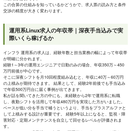
この合算の仕組みを知っているかどうかで、求人票の読み方と条件
交渉の精度が大きく変わります。
運用系Linux求人の年収帯｜深夜手当込みで実
際いくら稼げるか
インフラ 運用系の求人は、経験年数と担当業務の幅によって年収帯
が明確に分かれます。
経験1～3年の運用エンジニアで日勤のみの場合、年収350万～450
万円前後が中心です。
そこに深夜シフトを月10回程度組み込むと、年収に40万～60万円
の上積みが期待できます。 結果として、経験2年前後でも手当込み
で年収500万円台に届く事例が出てきます。
私が話を聞いてきた方の中にも、未経験から2年で運用系に転職
し、夜勤シフトを活用して年収480万円を実現した方がいました。
ベースが低い分を手当で補うというより、手当をプラスアルファと
して上積みする設計が重要です。 経験5年以上になると、監視・障
害対応・定期メンテナンスを自立して回せるレベルが評価されま
す。