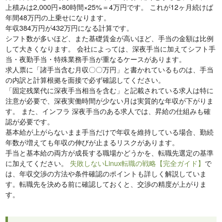
上積みは2,000円×80時間×25%＝4万円です。 これが12ヶ月続けば
年間48万円の上乗せになります。
年収384万円が432万円になる計算です。
シフト数が多いほど、また基礎賃金が高いほど、手当の金額は比例
して大きくなります。 会社によっては、深夜手当に加えてシフト手
当・夜勤手当・特殊業務手当が重なるケースがあります。
求人票に「諸手当含む月収〇〇万円」と書かれているものは、手当
の内訳と計算根拠を面接で必ず確認してください。
「固定残業代に深夜手当相当を含む」と記載されている求人は特に
注意が必要で、深夜実働時間が少ない月は実質的な年収が下がりま
す。 また、インフラ 深夜手当のある求人では、昇給の仕組みも確
認が必要です。
基本給が上がらないまま手当だけで年収を維持している場合、勤続
年数が増えても年収の伸びが止まるリスクがあります。
手当と基本給の両方が成長する職場かどうかを、転職先選定の基準
に加えてください。
失敗しないLinux転職の戦略【完全ガイド】
で
は、年収交渉の方法や条件確認のポイントも詳しく解説していま
す。転職先を決める前に確認しておくと、交渉の精度が上がりま
す。