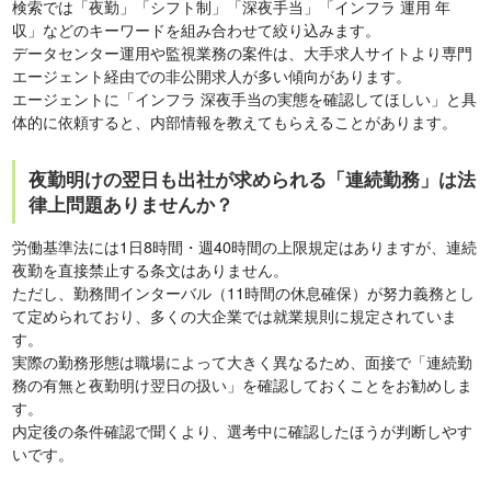
検索では「夜勤」「シフト制」「深夜手当」「インフラ 運用 年
収」などのキーワードを組み合わせて絞り込みます。
データセンター運用や監視業務の案件は、大手求人サイトより専門
エージェント経由での非公開求人が多い傾向があります。
エージェントに「インフラ 深夜手当の実態を確認してほしい」と具
体的に依頼すると、内部情報を教えてもらえることがあります。
夜勤明けの翌日も出社が求められる「連続勤務」は法
律上問題ありませんか？
労働基準法には1日8時間・週40時間の上限規定はありますが、連続
夜勤を直接禁止する条文はありません。
ただし、勤務間インターバル（11時間の休息確保）が努力義務とし
て定められており、多くの大企業では就業規則に規定されていま
す。
実際の勤務形態は職場によって大きく異なるため、面接で「連続勤
務の有無と夜勤明け翌日の扱い」を確認しておくことをお勧めしま
す。
内定後の条件確認で聞くより、選考中に確認したほうが判断しやす
いです。