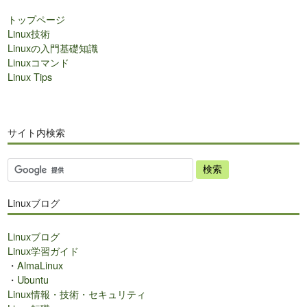
トップページ
Linux技術
Linuxの入門基礎知識
Linuxコマンド
Linux Tips
サイト内検索
サ
イ
ト
Linuxブログ
内
検
Linuxブログ
索
Linux学習ガイド
・
AlmaLinux
・
Ubuntu
Linux情報・技術・セキュリティ