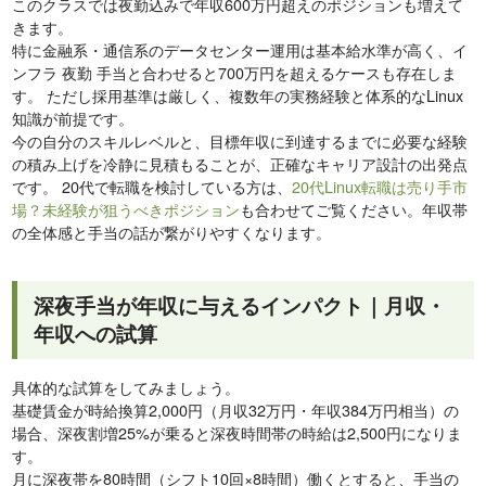
このクラスでは夜勤込みで年収600万円超えのポジションも増えて
きます。
特に金融系・通信系のデータセンター運用は基本給水準が高く、イ
ンフラ 夜勤 手当と合わせると700万円を超えるケースも存在しま
す。 ただし採用基準は厳しく、複数年の実務経験と体系的なLinux
知識が前提です。
今の自分のスキルレベルと、目標年収に到達するまでに必要な経験
の積み上げを冷静に見積もることが、正確なキャリア設計の出発点
です。 20代で転職を検討している方は、
20代Linux転職は売り手市
場？未経験が狙うべきポジション
も合わせてご覧ください。年収帯
の全体感と手当の話が繋がりやすくなります。
深夜手当が年収に与えるインパクト｜月収・
年収への試算
具体的な試算をしてみましょう。
基礎賃金が時給換算2,000円（月収32万円・年収384万円相当）の
場合、深夜割増25%が乗ると深夜時間帯の時給は2,500円になりま
す。
月に深夜帯を80時間（シフト10回×8時間）働くとすると、手当の