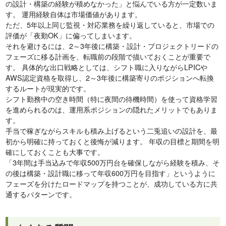
の設計・構築の経験が積めなかった」と悩んでいる方が一定数いま
す。 運用経験自体は市場価値があります。
ただ、5年以上同じ監視・対応業務を繰り返していると、市場での
評価が「夜勤OK」に偏ってしまいます。
それを避けるには、2～3年後に構築・設計・プロジェクトリードの
フェーズに移る計画を、転職前の段階で描いておくことが重要で
す。 具体的な出口戦略としては、シフト職に入りながらLPICや
AWS認定資格を取得し、2～3年後に構築寄りのポジションへ転換
するルートが現実的です。
シフト勤務中の空き時間（特に夜間の待機時間）を使って資格学習
を進められるのは、運用系ポジションの隠れたメリットでもありま
す。
手当で稼ぎながらスキルも積み上げるという二兎追いの設計を、最
初から明確に持っておくと後悔が減ります。 年収の目標と期間を明
確にしておくことも大事です。
「3年間は手当込みで年収500万円台を確保しながら経験を積み、そ
の後は構築・設計職に移って年収600万円を目指す」というように
フェーズを分けたロードマップを持つことが、成功している方に共
通するパターンです。