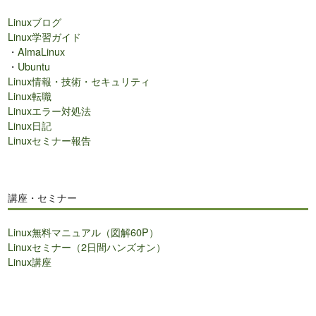
検
Linuxブログ
索
Linux学習ガイド
・
AlmaLinux
・
Ubuntu
Linux情報・技術・セキュリティ
Linux転職
Linuxエラー対処法
Linux日記
Linuxセミナー報告
講座・セミナー
Linux無料マニュアル（図解60P）
Linuxセミナー（2日間ハンズオン）
Linux講座