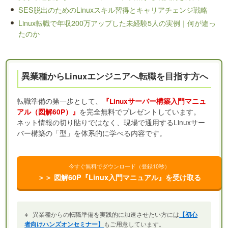
SES脱出のためのLinuxスキル習得とキャリアチェンジ戦略
Linux転職で年収200万アップした未経験5人の実例｜何が違っ
たのか
異業種からLinuxエンジニアへ転職を目指す方へ
転職準備の第一歩として、
『Linuxサーバー構築入門マニュ
を完全無料でプレゼントしています。
アル（図解60P）』
ネット情報の切り貼りではなく、現場で通用するLinuxサー
バー構築の「型」を体系的に学べる内容です。
今すぐ無料でダウンロード（登録10秒）
＞＞ 図解60P『Linux入門マニュアル』を受け取る
※
異業種からの転職準備を実践的に加速させたい方には
【初心
者向けハンズオンセミナー】
もご用意しています。