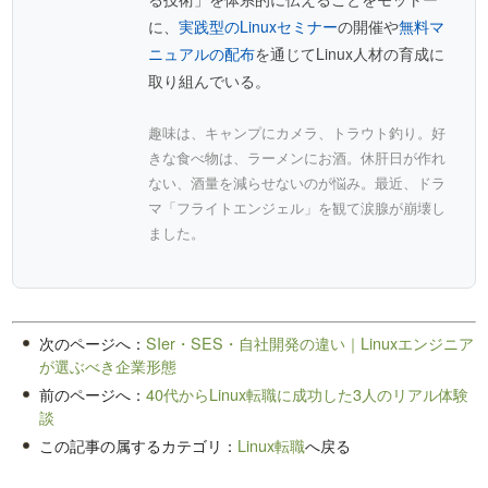
に、
実践型のLinuxセミナー
の開催や
無料マ
ニュアルの配布
を通じてLinux人材の育成に
取り組んでいる。
趣味は、キャンプにカメラ、トラウト釣り。好
きな食べ物は、ラーメンにお酒。休肝日が作れ
ない、酒量を減らせないのが悩み。最近、ドラ
マ「フライトエンジェル」を観て涙腺が崩壊し
ました。
次のページへ：
SIer・SES・自社開発の違い｜Linuxエンジニア
が選ぶべき企業形態
前のページへ：
40代からLinux転職に成功した3人のリアル体験
談
この記事の属するカテゴリ：
Linux転職
へ戻る