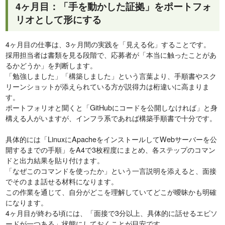
4ヶ月目：「手を動かした証拠」をポートフォ
リオとして形にする
4ヶ月目の仕事は、3ヶ月間の実践を「見える化」することです。
採用担当者は書類を見る段階で、応募者が「本当に触ったことがあ
るかどうか」を判断します。
「勉強しました」「構築しました」という言葉より、手順書やスク
リーンショットが添えられている方が説得力は桁違いに高まりま
す。
ポートフォリオと聞くと「GitHubにコードを公開しなければ」と身
構える人がいますが、インフラ系であれば構築手順書で十分です。
具体的には「LinuxにApacheをインストールしてWebサーバーを公
開するまでの手順」をA4で3枚程度にまとめ、各ステップのコマン
ドと出力結果を貼り付けます。
「なぜこのコマンドを使ったか」という一言説明を添えると、面接
でそのまま話せる材料になります。
この作業を通じて、自分がどこを理解していてどこが曖昧かも明確
になります。
4ヶ月目が終わる頃には、「面接で3分以上、具体的に話せるエピソ
ードが一つある」状態にしておくことが目安です。