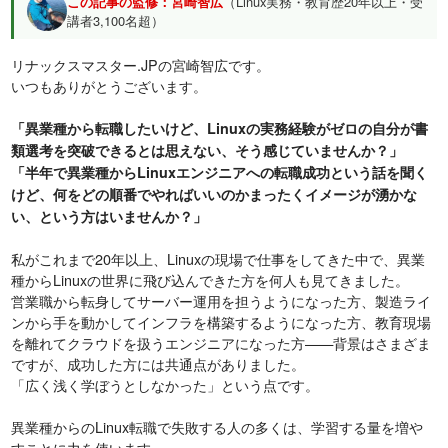
この記事の監修：宮崎智広
（Linux実務・教育歴20年以上・受
講者3,100名超）
リナックスマスター.JPの宮崎智広です。
いつもありがとうございます。
「異業種から転職したいけど、Linuxの実務経験がゼロの自分が書
類選考を突破できるとは思えない、そう感じていませんか？」
「半年で異業種からLinuxエンジニアへの転職成功という話を聞く
けど、何をどの順番でやればいいのかまったくイメージが湧かな
い、という方はいませんか？」
私がこれまで20年以上、Linuxの現場で仕事をしてきた中で、異業
種からLinuxの世界に飛び込んできた方を何人も見てきました。
営業職から転身してサーバー運用を担うようになった方、製造ライ
ンから手を動かしてインフラを構築するようになった方、教育現場
を離れてクラウドを扱うエンジニアになった方——背景はさまざま
ですが、成功した方には共通点がありました。
「広く浅く学ぼうとしなかった」という点です。
異業種からのLinux転職で失敗する人の多くは、学習する量を増や
すことに力を使います。