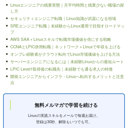
Linuxエンジニアの残業実態｜月平均時間と残業少ない職場の探
し方
セキュリティエンジニア転職｜Linux知識が武器になる領域
SREエンジニア転職｜未経験からLinux運用で目指すロードマッ
プ
AWS SAA＋Linuxスキルで転職市場価値を倍にする戦略
CCNAとLPIC併用転職｜ネットワーク＋Linuxで年収を上げる
オンプレ経験者がクラウド転向でLinux市場価値を上げる方法
サーバーエンジニアになるには｜未経験Linuxからの最短ルート
LPIC Level1取得後の転職先｜未経験でも通る求人の特徴
開発エンジニアからインフラ・Linuxへ転向するメリットと注意
点
無料メルマガで学習を続ける
Linuxの実践スキルをメールで毎週お届け。
登録は30秒、解除もいつでも可。