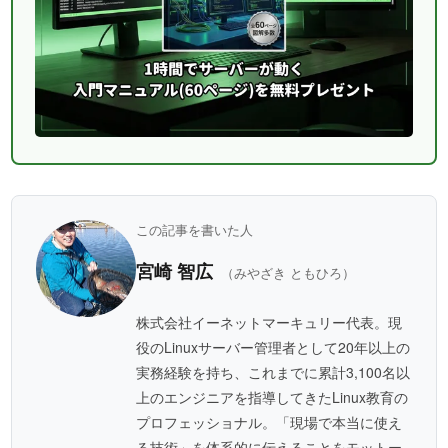
この記事を書いた人
宮崎 智広
（みやざき ともひろ）
株式会社イーネットマーキュリー代表。現
役のLinuxサーバー管理者として20年以上の
実務経験を持ち、これまでに累計3,100名以
上のエンジニアを指導してきたLinux教育の
プロフェッショナル。「現場で本当に使え
る技術」を体系的に伝えることをモットー