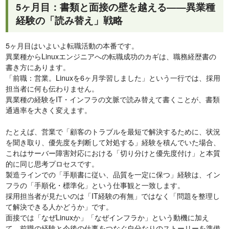
5ヶ月目：書類と面接の壁を越える——異業種
経験の「読み替え」戦略
5ヶ月目はいよいよ転職活動の本番です。
異業種からLinuxエンジニアへの転職成功のカギは、職務経歴書の
書き方にあります。
「前職：営業。Linuxを6ヶ月学習しました」という一行では、採用
担当者に何も伝わりません。
異業種の経験をIT・インフラの文脈で読み替えて書くことが、書類
通過率を大きく変えます。
たとえば、営業で「顧客のトラブルを最短で解決するために、状況
を聞き取り、優先度を判断して対処する」経験を積んでいた場合、
これはサーバー障害対応における「切り分けと優先度付け」と本質
的に同じ思考プロセスです。
製造ラインでの「手順書に従い、品質を一定に保つ」経験は、イン
フラの「手順化・標準化」という仕事観と一致します。
採用担当者が見たいのは「IT経験の有無」ではなく「問題を整理し
て解決できる人かどうか」です。
面接では「なぜLinuxか」「なぜインフラか」という動機に加え
て、前職の経験と今後の仕事をつなぐ自分なりのストーリーを準備