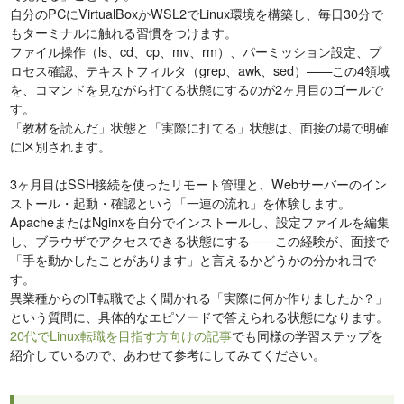
自分のPCにVirtualBoxかWSL2でLinux環境を構築し、毎日30分で
もターミナルに触れる習慣をつけます。
ファイル操作（ls、cd、cp、mv、rm）、パーミッション設定、プ
ロセス確認、テキストフィルタ（grep、awk、sed）——この4領域
を、コマンドを見ながら打てる状態にするのが2ヶ月目のゴールで
す。
「教材を読んだ」状態と「実際に打てる」状態は、面接の場で明確
に区別されます。
3ヶ月目はSSH接続を使ったリモート管理と、Webサーバーのイン
ストール・起動・確認という「一連の流れ」を体験します。
ApacheまたはNginxを自分でインストールし、設定ファイルを編集
し、ブラウザでアクセスできる状態にする——この経験が、面接で
「手を動かしたことがあります」と言えるかどうかの分かれ目で
す。
異業種からのIT転職でよく聞かれる「実際に何か作りましたか？」
という質問に、具体的なエピソードで答えられる状態になります。
20代でLinux転職を目指す方向けの記事
でも同様の学習ステップを
紹介しているので、あわせて参考にしてみてください。