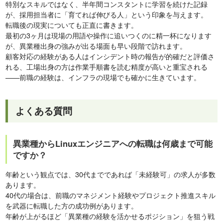
特別なスキルではなく、半年間コンスタントに学習を続けた記録
が、採用担当者に「育てれば伸びる人」という印象を与えます。
転職後の現実についても正直に書きます。
最初の3ヶ月は現場の用語や操作に追いつくのに精一杯になります
が、異業種出身の強みが出る場面も早い段階で訪れます。
顧客対応の経験がある人はインシデント時の報告が的確だと評価さ
れる、工場出身の方は作業手順書を読む精度が高いと重宝される
——前職の経験は、インフラの現場でも確かに生きています。
よくある質問
異業種からLinuxエンジニアへの転職は何歳まで可能
ですか？
年齢という観点では、30代までであれば「未経験可」の求人が多数
あります。
40代の場合は、前職のマネジメント経験やプロジェクト推進スキル
を武器に転職した方の成功例があります。
年齢が上がるほど「異業種の経験を活かせるポジション」を狙う戦