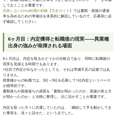
しておくことが重要です。
失敗しないLinux転職の戦略【完全ガイド】
では書類・面接の通過
率を高めるための準備法を体系的に解説しているので、応募前に必
ず確認してください。
6ヶ月目：内定獲得と転職後の現実——異業種
出身の強みが発揮される場面
6ヶ月目は、内定を取るかどうかの分岐点であり、同時に転職後の
現実を見据える時期でもあります。
1社目で内定が出なかったとしても、それは準備不足の証拠ではあ
りません。
異業種からの転職では、3社～5社を応募して1社内定というペース
が標準的です。
書類落ちや面接落ちの原因を「書類が弱かったのか、面接の答え方
が弱かったのか」と冷静に整理し、次に活かすことが重要です。
内定を取った方々に共通していたのは、「継続して手を動かしてき
た事実を、淡々と話せた」という点でした。