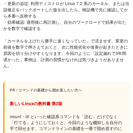
・更新の追従: 利用ディストロが Linux 7.2 系のカーネル、または当
該修正をバックポートした版を出したら、検証機で先に確認してか
ら本番へ反映する
・効果確認: 適用後に再計測し、自分のワークロードで効果が出た
かを数字で確認する
「カーネルを上げたら勝手に速くなっていた」で済ませず、変更の
前後を数字で押さえておくと、次に性能劣化や改善が起きたときに
原因を切り分けやすくなります。今回のように「設定漏れで3年間
遅かった」事例は、計測の習慣がなければ気づきようがありませ
ん。
PR / コマンドの基礎から固め直したい方へ
新しいLinuxの教科書 第2版
mount・df といった確認系コマンドを「読む」だけでなく
「打てる」ようにしておくと、今回のような棚卸しを自分の
手で回せます。コマンドラインの基礎を一冊で固め直すのに