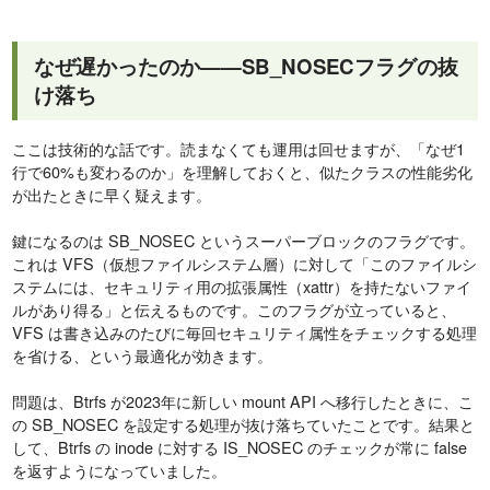
なぜ遅かったのか——SB_NOSECフラグの抜
け落ち
ここは技術的な話です。読まなくても運用は回せますが、「なぜ1
行で60%も変わるのか」を理解しておくと、似たクラスの性能劣化
が出たときに早く疑えます。
鍵になるのは SB_NOSEC というスーパーブロックのフラグです。
これは VFS（仮想ファイルシステム層）に対して「このファイルシ
ステムには、セキュリティ用の拡張属性（xattr）を持たないファイ
ルがあり得る」と伝えるものです。このフラグが立っていると、
VFS は書き込みのたびに毎回セキュリティ属性をチェックする処理
を省ける、という最適化が効きます。
問題は、Btrfs が2023年に新しい mount API へ移行したときに、こ
の SB_NOSEC を設定する処理が抜け落ちていたことです。結果と
して、Btrfs の inode に対する IS_NOSEC のチェックが常に false
を返すようになっていました。