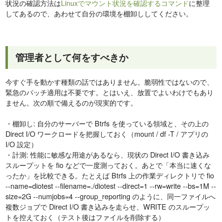
状況の確認方法は
Linuxでマウント状況を確認するコマンド
に整理
してあるので、あわせて自分の環境を棚卸ししてください。
管理者として何をすべきか
今すぐ手を動かす種類の話ではありません。脆弱性ではないので、
緊急のパッチ適用は不要です。とはいえ、放置でよいわけでもあり
ません。次の順で備えるのが現実的です。
・棚卸し: 自分のサーバーで Btrfs を使っている領域と、その上の
Direct I/O ワークロードを把握しておく（mount / df -T / アプリの
I/O 設定）
・計測: 性能に敏感な用途があるなら、現状の Direct I/O 書き込み
スループットを fio などで一度測っておく。あとで「本当に速くな
ったか」を比較できる。たとえば Btrfs 上の作業ディレクトリで fio
--name=diotest --filename=./diotest --direct=1 --rw=write --bs=1M --
size=2G --numjobs=4 --group_reporting のように、同一ファイルへ
複数ジョブで Direct I/O 書き込みを走らせ、WRITE のスループッ
トを控えておく（テスト後はファイルを削除する）