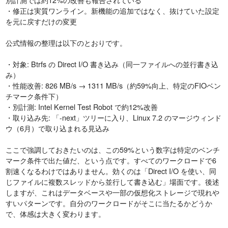
・修正は実質ワンライン。新機能の追加ではなく、抜けていた設定
を元に戻すだけの変更
公式情報の整理は以下のとおりです。
・対象: Btrfs の Direct I/O 書き込み（同一ファイルへの並行書き込
み）
・性能改善: 826 MB/s → 1311 MB/s（約59%向上、特定のFIOベン
チマーク条件下）
・別計測: Intel Kernel Test Robot で約12%改善
・取り込み先: 「-next」ツリーに入り、Linux 7.2 のマージウィンド
ウ（6月）で取り込まれる見込み
ここで強調しておきたいのは、この59%という数字は特定のベンチ
マーク条件で出た値だ、という点です。すべてのワークロードで6
割速くなるわけではありません。効くのは「Direct I/O を使い、同
じファイルに複数スレッドから並行して書き込む」場面です。後述
しますが、これはデータベースや一部の仮想化ストレージで現れや
すいパターンです。自分のワークロードがそこに当たるかどうか
で、体感は大きく変わります。