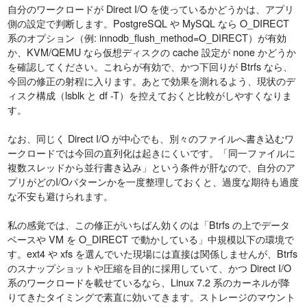
自分のワークロードが Direct I/O を使っているかどうかは、アプリ
側の設定で判断します。PostgreSQL や MySQL なら O_DIRECT
系のオプション（例: innodb_flush_method=O_DIRECT）が有効
か、KVM/QEMU なら仮想ディスクの cache 設定が none かどうか
を確認してください。これらが有効で、かつ下回りが Btrfs なら、
今回の修正の射程に入ります。あとで効果を測れるよう、現状のデ
ィスク構成（lsblk と df -T）を控えておくと比較がしやすくなりま
す。
なお、同じく Direct I/O が中心でも、別々のファイルへ書き込むワ
ークロードでは今回の直列化は起きにくいです。「同一ファイルに
複数スレッドから並行書き込み」という条件が肝なので、自分のア
プリがどのI/Oパターンかを一度整理しておくと、過度な期待も過度
な不安も避けられます。
私の感覚では、この修正がいちばん効くのは「Btrfs の上でデータ
ベースや VM を O_DIRECT で動かしている」中規模以下の環境で
す。ext4 や xfs を選んでいた現場には直接は関係しませんが、Btrfs
のスナップショットや圧縮を目的に採用していて、かつ Direct I/O
系のワークロードを載せているなら、Linux 7.2 系のカーネルが降
りてきたタイミングで素直に効いてきます。ストレージのマウント