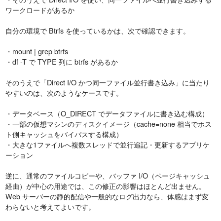
ワークロードがあるか
自分の環境で Btrfs を使っているかは、次で確認できます。
・mount | grep btrfs
・df -T で TYPE 列に btrfs があるか
そのうえで「Direct I/O かつ同一ファイル並行書き込み」に当たり
やすいのは、次のようなケースです。
・データベース（O_DIRECT でデータファイルに書き込む構成）
・一部の仮想マシンのディスクイメージ（cache=none 相当でホス
ト側キャッシュをバイパスする構成）
・大きな1ファイルへ複数スレッドで並行追記・更新するアプリケ
ーション
逆に、通常のファイルコピーや、バッファ I/O（ページキャッシュ
経由）が中心の用途では、この修正の影響はほとんど出ません。
Web サーバーの静的配信や一般的なログ出力なら、体感はまず変
わらないと考えてよいです。