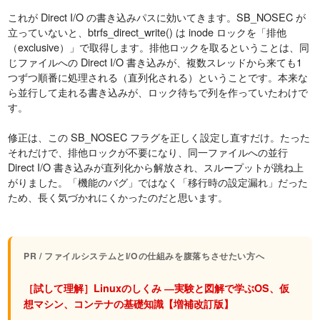
これが Direct I/O の書き込みパスに効いてきます。SB_NOSEC が
立っていないと、btrfs_direct_write() は inode ロックを「排他
（exclusive）」で取得します。排他ロックを取るということは、同
じファイルへの Direct I/O 書き込みが、複数スレッドから来ても1
つずつ順番に処理される（直列化される）ということです。本来な
ら並行して走れる書き込みが、ロック待ちで列を作っていたわけで
す。
修正は、この SB_NOSEC フラグを正しく設定し直すだけ。たった
それだけで、排他ロックが不要になり、同一ファイルへの並行
Direct I/O 書き込みが直列化から解放され、スループットが跳ね上
がりました。「機能のバグ」ではなく「移行時の設定漏れ」だった
ため、長く気づかれにくかったのだと思います。
PR / ファイルシステムとI/Oの仕組みを腹落ちさせたい方へ
［試して理解］Linuxのしくみ ―実験と図解で学ぶOS、仮
想マシン、コンテナの基礎知識【増補改訂版】