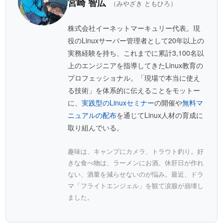
宮崎 智広
（みやざき ともひろ）
株式会社イーネットマーキュリー代表。現
役のLinuxサーバー管理者として20年以上の
実務経験を持ち、これまでに累計3,100名以
上のエンジニアを指導してきたLinux教育の
プロフェッショナル。「現場で本当に使え
る技術」を体系的に伝えることをモットー
に、
実践型のLinuxセミナー
の開催や
無料マ
ニュアルの配布
を通じてLinux人材の育成に
取り組んでいる。
趣味は、キャンプにカメラ、トラウト釣り。好
きな食べ物は、ラーメンにお酒。休肝日が作れ
ない、酒量を減らせないのが悩み。最近、ドラ
マ「フライトエンジェル」を観て涙腺が崩壊し
ました。