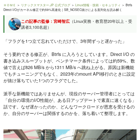
ＨＯＭＥ
＞
リナックスマスター.JP 公式ブログ
＞
Linux情報・技術・セキュリティ
＞ Btrfs
Direct I/Oがカーネル修正で約59%高速化｜SB_NOSEC抜けによる直列化を読み解く
この記事の監修：宮崎智広
（Linux実務・教育歴20年以上・受
講者3,100名超）
「フラグを1つ立て忘れていただけで、3年間ずっと遅かった」
そう要約できる修正が、Btrfs に入ろうとしています。Direct I/O の
書き込みスループットが、ベンチマーク条件によっては約59%、数
値で言えば826 MB/s から1311 MB/s へ跳ね上がる。原因は新機能
でもチューニングでもなく、2023年のmount API移行のときに設定
が抜け落ちていた1つのフラグでした。
派手な新機能ではありませんが、現役のサーバー管理者にとっては
「自分の環境のI/O性能が、ある日アップデートで素直に速くなる」
話です。なぜ遅かったのか、どんなワークロードが恩恵を受けるの
か、自分のサーバーは関係するのかを、落ち着いて整理します。