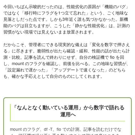
今回いちばん示唆的だったのは、性能劣化の原因が「機能のバグ」
ではなく「移行時にフラグを1つ立て忘れた」という、ごく地味な
見落としだった点です。しかも3年近く誰も気づかなかった。新機
能のバグは目立ちますが、こうした「静かな性能劣化」は、計測の
習慣がない現場では見えないまま放置されます。
だからこそ、管理者にできる現実的な備えは「変化を数字で押さえ
る」に尽きます。脆弱性が出たら確認・緩和、性能の話が出たら計
測・比較。記事を読んで終わりにせず、自分の検証機で fio を回
し、mount のフラグを確認し、前後を比べる。この地味な習慣が、
「設定漏れで遅かった」「アップデートで速くなった」のどちら
も、確かな手応えとして自分のものにしてくれます。
「なんとなく動いている運用」から数字で語れる
運用へ
mount のフラグ、df -T、fio での計測。記事を読むだけでな