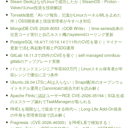
Steam DeckはなぜLinuxで成功したか｜SteamOS・Proton・
ValveのLinux投資を技術解説
Torvalds激怒「AIバグ報告」氾濫がLinuxカーネルMLを止めた
件｜OSS開発者と現役管理者が今すべき対応
MongoDB CVE-2026-8053（OOB Write）｜time-series由来の
任意コード実行と自己ホスト機のsystemdローリング更新
PostgreSQL 18.4/17.10/16.14で11件のCVEを塞ぐ｜マイナー
更新で済む再起動手順とPGDG運用
GitLab 18.11.3で25件のCVEを塞ぐ｜self-managed omnibus-
gitlabのアップグレード実務
バックエンドエンジニア年収923万円｜Linuxスキル保有者が年
収レンジで優位に立つ条件
Ubuntu 26.04 LTSにAIは入らない｜Snapd配布のオープンウェ
イトモデル運用とCanonicalの統合方針を読み解く
Apache Flinkに認証ユーザーRCE CVE-2026-35194｜SQL生成
のエスケープ漏れでTaskManagerが取られる
RHELを期限なしで延命できる時代へ｜Long-Life Add-On発表
の中身を管理者目線で読み解く
Fragnesia（CVE-2026-46300）をRHEL系で検知する｜