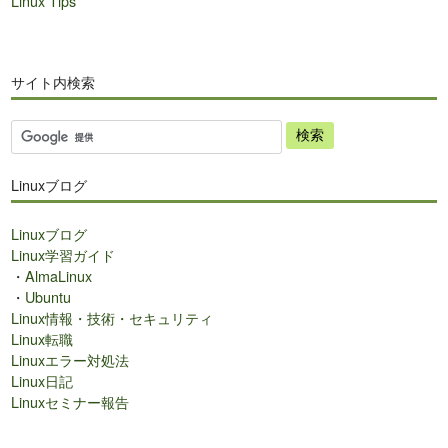
Linux Tips
サイト内検索
サ
イ
ト
Linuxブログ
内
検
Linuxブログ
索
Linux学習ガイド
・
AlmaLinux
・
Ubuntu
Linux情報・技術・セキュリティ
Linux転職
Linuxエラー対処法
Linux日記
Linuxセミナー報告