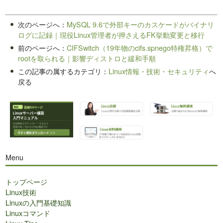
次のページへ：
MySQL 9.6で外部キーのカスケードがバイナリ
ログに記録｜現役Linux管理者が押さえるFK挙動変更と移行
前のページへ：
CIFSwitch（19年物のcifs.spnego特権昇格）で
rootを取られる｜影響ディストロと緩和手順
この記事の属するカテゴリ：
Linux情報・技術・セキュリティ
へ
戻る
Menu
トップページ
Linux技術
Linuxの入門基礎知識
Linuxコマンド