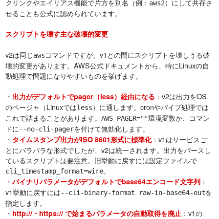
クリンクやエイリアス機能で片方を別名（例：
）にして共存さ
aws2
せることも公式に認められています。
スクリプトを壊す主な破壊的変更
v2は同じ
コマンドですが、v1との間にスクリプトを壊しうる破
aws
壊的変更があります。AWS公式ドキュメントから、特にLinuxの自
動処理で問題になりやすいものを挙げます。
・
：v2は出力をOS
出力がデフォルトでpager（less）経由になる
のページャ（Linuxでは
）に通します。cronやパイプ処理では
less
これで詰まることがあります。
環境変数か、コマン
AWS_PAGER=""
ドに
を付けて無効化します。
--no-cli-pager
・
：v1はサービスご
タイムスタンプ出力がISO 8601形式に標準化
とにバラバラな形式でしたが、v2は統一されます。出力をパースし
ているスクリプトは要注意。旧挙動に戻すには設定ファイルで
。
cli_timestamp_format=wire
・
：
バイナリパラメータがデフォルトでbase64エンコード文字列
v1挙動に戻すには
を
--cli-binary-format raw-in-base64-out
指定します。
・
：v1の
http://・https:// で始まるパラメータの自動取得を廃止