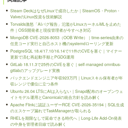
Steam DeckはなぜLinuxで成功したか｜SteamOS・Proton・
ValveのLinux投資を技術解説
Torvalds激怒「AIバグ報告」氾濫がLinuxカーネルMLを止めた
件｜OSS開発者と現役管理者が今すべき対応
MongoDB CVE-2026-8053（OOB Write）｜time-series由来の
任意コード実行と自己ホスト機のsystemdローリング更新
PostgreSQL 18.4/17.10/16.14で11件のCVEを塞ぐ｜マイナー
更新で済む再起動手順とPGDG運用
GitLab 18.11.3で25件のCVEを塞ぐ｜self-managed omnibus-
gitlabのアップグレード実務
バックエンドエンジニア年収923万円｜Linuxスキル保有者が年
収レンジで優位に立つ条件
Ubuntu 26.04 LTSにAIは入らない｜Snapd配布のオープンウェ
イトモデル運用とCanonicalの統合方針を読み解く
Apache Flinkに認証ユーザーRCE CVE-2026-35194｜SQL生成
のエスケープ漏れでTaskManagerが取られる
RHELを期限なしで延命できる時代へ｜Long-Life Add-On発表
の中身を管理者目線で読み解く