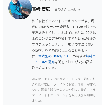
宮崎 智広
（みやざき ともひろ）
株式会社イーネットマーキュリー代表。現
役のLinuxサーバー管理者として20年以上の
実務経験を持ち、これまでに累計3,100名以
上のエンジニアを指導してきたLinux教育の
プロフェッショナル。「現場で本当に使え
る技術」を体系的に伝えることをモットー
に、
実践型のLinuxセミナー
の開催や
無料マ
ニュアルの配布
を通じてLinux人材の育成に
取り組んでいる。
趣味は、キャンプにカメラ、トラウト釣り。好
きな食べ物は、ラーメンにお酒。休肝日が作れ
ない、酒量を減らせないのが悩み。最近、ドラ
マ「フライトエンジェル」を観て涙腺が崩壊し
ました。