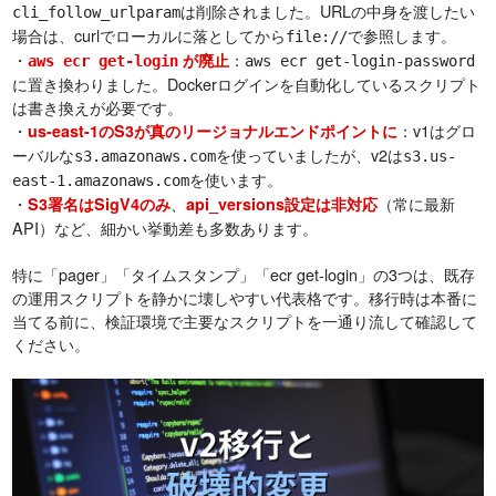
は削除されました。URLの中身を渡したい
cli_follow_urlparam
場合は、curlでローカルに落としてから
で参照します。
file://
・
：
が廃止
aws ecr get-login
aws ecr get-login-password
に置き換わりました。Dockerログインを自動化しているスクリプト
は書き換えが必要です。
・
：v1はグロ
us-east-1のS3が真のリージョナルエンドポイントに
ーバルな
を使っていましたが、v2は
s3.amazonaws.com
s3.us-
を使います。
east-1.amazonaws.com
・
、
（常に最新
S3署名はSigV4のみ
api_versions設定は非対応
API）など、細かい挙動差も多数あります。
特に「pager」「タイムスタンプ」「ecr get-login」の3つは、既存
の運用スクリプトを静かに壊しやすい代表格です。移行時は本番に
当てる前に、検証環境で主要なスクリプトを一通り流して確認して
ください。