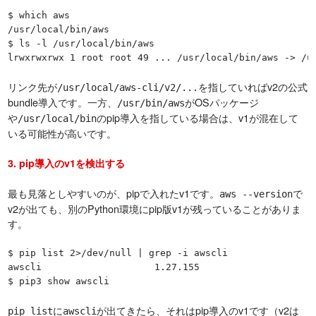
$ which aws

/usr/local/bin/aws

$ ls -l /usr/local/bin/aws

lrwxrwxrwx 1 root root 49 ... /usr/local/bin/aws -> /u
リンク先が
を指していればv2の公式
/usr/local/aws-cli/v2/...
bundle導入です。一方、
がOSパッケージ
/usr/bin/aws
や
のpip導入を指している場合は、v1が混在して
/usr/local/bin
いる可能性が高いです。
3. pip導入のv1を検出する
最も見落としやすいのが、pipで入れたv1です。
で
aws --version
v2が出ても、別のPython環境にpip版v1が残っていることがありま
す。
$ pip list 2>/dev/null | grep -i awscli

awscli                    1.27.155

$ pip3 show awscli
に
が出てきたら、それはpip導入のv1です（v2は
pip list
awscli