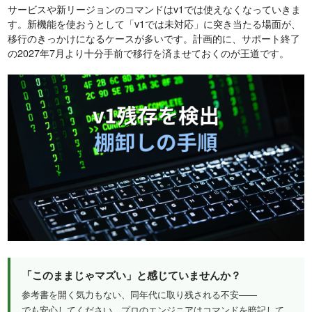
サービスや新リージョンのコマンドはv1では使えなくなっていきま
す。新機能を使おうとして「v1では未対応」に突き当たる場面が、
移行のきっかけになるケースが多いです。計画的に、サポート終了
の2027年7月より十分手前で移行を済ませておくのが王道です。
「このままじゃマズい」と感じていませんか？
参考書を開く気力もない、同年代に取り残される不安——
でも安心してください。プロのエンジニアはコマンドを暗記して