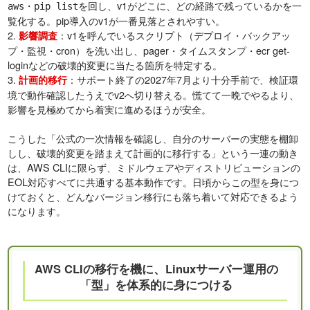
・
を回し、v1がどこに、どの経路で残っているかを一
aws
pip list
覧化する。pip導入のv1が一番見落とされやすい。
2.
：v1を呼んでいるスクリプト（デプロイ・バックアッ
影響調査
プ・監視・cron）を洗い出し、pager・タイムスタンプ・ecr get-
loginなどの破壊的変更に当たる箇所を特定する。
3.
：サポート終了の2027年7月より十分手前で、検証環
計画的移行
境で動作確認したうえでv2へ切り替える。慌てて一晩でやるより、
影響を見極めてから着実に進めるほうが安全。
こうした「公式の一次情報を確認し、自分のサーバーの実態を棚卸
しし、破壊的変更を踏まえて計画的に移行する」という一連の動き
は、AWS CLIに限らず、ミドルウェアやディストリビューションの
EOL対応すべてに共通する基本動作です。日頃からこの型を身につ
けておくと、どんなバージョン移行にも落ち着いて対応できるよう
になります。
AWS CLIの移行を機に、Linuxサーバー運用の
「型」を体系的に身につける