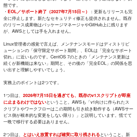
態です。
・
：更新もリリースも完
EOL／サポート終了（2027年7月15日～）
全に停止します。新たなセキュリティ修正も提供されません。既存
のリリース成果物はパッケージマネージャやGitHub上に残ります
が、AWSとしては手を入れません。
Linux管理者の感覚で言えば、メンテナンスモードはディストリビ
ューションの「保守限定サポート期間」、EOLは「完全なサポート
切れ」に近いものです。CentOS 7のときの「メンテナンス更新は
続くが新機能は来ない」期間と、その後の「完全EOL」の関係を思
い出すと理解しやすいでしょう。
実務上のポイントは2つです。
1つ目は、
2026年7月15日を過ぎても、既存のv1スクリプトが即座
ということ。AWSも「v1向けに作られたス
に止まるわけではない
クリプトやワークフローはこの期間も引き続き動作する（AWSサー
ビス側が根本的な変更をしない限り）」と説明しています。慌てて
一晩で移行する必要はありません。
2つ目は、
ということ。新
とはいえ放置すれば確実に取り残される