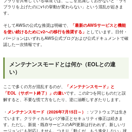
ブラリを共有している環境では、ここを意識しておかないと「ライ
ブラリを上げたのにv1の挙動が変わらない」という混乱が起きま
す。
そしてAWSの公式な推奨は明確で、
「最新のAWSサービスと機能
としています。日付・
を使い続けるためにv2への移行を推奨する」
バージョンはいずれもAWS公式ブログおよび公式ドキュメントで確
認した一次情報です。
メンテナンスモードとは何か（EOLとの違
い）
ここで多くの方が混乱するのが、
「メンテナンスモード」と
です。この2つを同じものだと誤
「EOL（サポート終了）」の違い
解すると、不要な慌て方をしたり、逆に油断しすぎたりします。
・
：ソフトウェアは生き
メンテナンスモード（2026年7月15日～）
ています。クリティカルなバグ修正とセキュリティ修正は続きま
す。ただし、新規・既存サービスのAPI更新は行われず、新しいリ
ージョンにも対応しません。つまり「動くが、もう進化しない」状