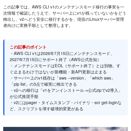
この記事では、AWS CLI v1のメンテナンスモード移行の事実を一
次情報で確認したうえで、サーバー上にv1が残っていないかをどう
検出し、v2へどう安全に移行するかを、現役のLinuxサーバー管理
者向けに実務手順として整理します。
この記事のポイント
・AWS CLI v1は2026年7月15日にメンテナンスモード、
2027年7月15日にサポート終了（AWS公式告知）
・メンテナンスモードはEOL（サポート終了）とは別物。す
ぐ止まるわけではないが新機能・新API更新は止まる
・サーバー上のv1残存は「aws --version」「which aws」
「pip list」の3点で確実に検出できる
・v2への移行は「v1をアンインストール→公式zipでv2導入」
が公式推奨手順
・v2にはpager・タイムスタンプ・バイナリ・ecr get-loginな
ど、スクリプトを壊す破壊的変更がある