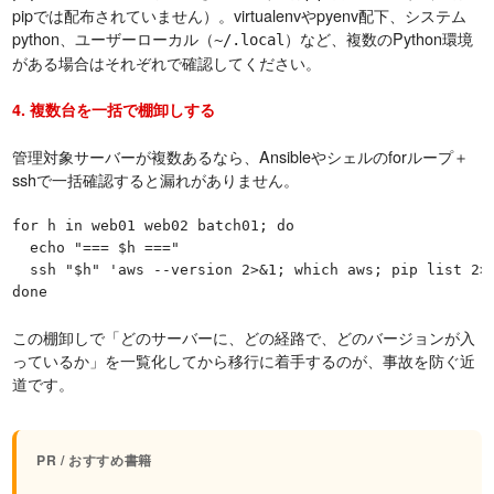
pipでは配布されていません）。virtualenvやpyenv配下、システム
python、ユーザーローカル（
）など、複数のPython環境
~/.local
がある場合はそれぞれで確認してください。
4. 複数台を一括で棚卸しする
管理対象サーバーが複数あるなら、Ansibleやシェルのforループ＋
sshで一括確認すると漏れがありません。
for h in web01 web02 batch01; do

  echo "=== $h ==="

  ssh "$h" 'aws --version 2>&1; which aws; pip list 2>/
done
この棚卸しで「どのサーバーに、どの経路で、どのバージョンが入
っているか」を一覧化してから移行に着手するのが、事故を防ぐ近
道です。
PR / おすすめ書籍