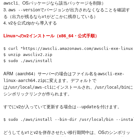
、OSパッケージなら該当パッケージを削除）
awscli
3.
でバージョンが出力されなくなることを確認す
aws --version
る（出力が残るならv1がどこかに残存している）
4. v2を公式zipから導入する
Linuxへのv2インストール（x86_64・公式手順）
$ curl "https://awscli.amazonaws.com/awscli-exe-linux-x
$ unzip awscliv2.zip

$ sudo ./aws/install
ARM（aarch64）サーバーの場合はファイル名を
awscli-exe-
に変えます。デフォルトで
linux-aarch64.zip
は
にインストールされ、
に
/usr/local/aws-cli
/usr/local/bin
シンボリックリンクが作られます。
すでにv2が入っていて更新する場合は
を付けます。
--update
$ sudo ./aws/install --bin-dir /usr/local/bin --instal
どうしてもv1とv2を併存させたい移行期間中は、OSのシンボリッ