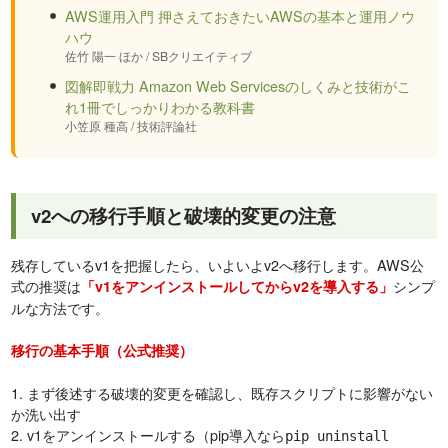
AWS運用入門 押さえておきたいAWSの基本と運用ノウ
ハウ
佐竹 陽一 ほか / SBクリエイティブ
図解即戦力 Amazon Web Servicesのしくみと技術がこ
れ1冊でしっかりわかる教科書
小笠原 種高 / 技術評論社
v2への移行手順と破壊的変更の注意
残存しているv1を把握したら、いよいよv2へ移行します。AWS公
式の推奨は
シンプ
「v1をアンインストールしてからv2を導入する」
ルな方法です。
移行の基本手順（公式推奨）
1. まず後述する破壊的変更を確認し、既存スクリプトに影響がない
か洗い出す
2. v1をアンインストールする（pip導入なら
pip uninstall