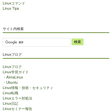
Linuxコマンド
Linux Tips
サイト内検索
サ
イ
ト
Linuxブログ
内
検
Linuxブログ
索
Linux学習ガイド
・
AlmaLinux
・
Ubuntu
Linux情報・技術・セキュリティ
Linux転職
Linuxエラー対処法
Linux日記
Linuxセミナー報告