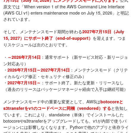
原文では「When version 1 of the AWS Command Line Interface
(AWS CLI v1) enters maintenance mode on July 15, 2026」と明記
されています。
そして、メンテナンスモード期間が終わる
2027年7月15日（July
を迎えます。つま
15, 2027）にサポート終了（end-of-support）
りスケジュールは次のとおりです。
・
：通常サポート（新サービス対応・新リージョ
～2026年7月14日
ン対応あり）
・
：メンテナンスモード（クリテ
2026年7月15日～2027年7月14日
ィカルなバグ修正・セキュリティ修正のみ）
・
：サポート終了。新たな更新・リリースなし
2027年7月15日～
（過去のリリースはパッケージマネージャ経由で入手は継続可能）
メンテナンスモード中の重要な変更として、AWSは
botocoreと
と告知し
s3transferをv1のコードベースに同梱（vendored）する
ています。これにより、standalone（単体）でインストールした
botocoreやs3transferをアップグレードしても、v1が内部で使うバ
ージョンには影響しなくなります。Pythonで他のアプリと依存ライ