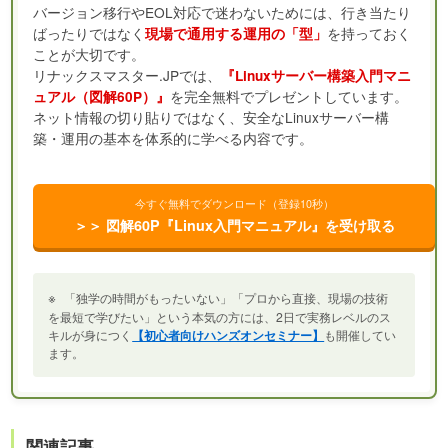
バージョン移行やEOL対応で迷わないためには、行き当たり
ばったりではなく
を持っておく
現場で通用する運用の「型」
ことが大切です。
リナックスマスター.JPでは、
『Linuxサーバー構築入門マニ
を完全無料でプレゼントしています。
ュアル（図解60P）』
ネット情報の切り貼りではなく、安全なLinuxサーバー構
築・運用の基本を体系的に学べる内容です。
今すぐ無料でダウンロード（登録10秒）
＞＞ 図解60P『Linux入門マニュアル』を受け取る
※
「独学の時間がもったいない」「プロから直接、現場の技術
を最短で学びたい」という本気の方には、2日で実務レベルのス
キルが身につく
【初心者向けハンズオンセミナー】
も開催してい
ます。
関連記事