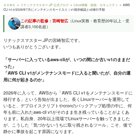
ＨＯＭＥ
＞
リナックスマスター.JP 公式ブログ
＞
Linux情報・技術・セキュリティ
＞ AWS
CLI v1が2026年7月にメンテナンスモード入り｜v1残存確認とv2移行手順
この記事の監修：宮崎智広
（Linux実務・教育歴20年以上・受
講者3,100名超）
リナックスマスター.JPの宮崎智広です。
いつもありがとうございます。
「サーバーに入っているaws-cliが、いつの間にか古いv1のままだ
った」
「AWS CLI v1がメンテナンスモードに入ると聞いたが、自分の運
用に何が起きるのか」
2026年に入って、AWSから「AWS CLI v1をメンテナンスモードに
移行する」という告知が出ました。長くLinuxサーバーを運用して
いると、デプロイスクリプトやcronのバックアップ処理の中に、何
年も前に入れたaws-cli v1がそのまま生き残っていることがよくあ
ります。私自身、20年以上現場でLinuxサーバーを触ってきました
が、こうした「気づかないうちに取り残されるツール」こそ、後で
静かに事故を起こす原因になります。