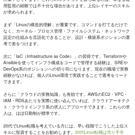
用監視の経験では不十分な場合があります。上位レイヤーのスキル
が求められます。
まず「Linuxの構造的理解」が重要です。コマンドを打てるだけで
なく、カーネル・プロセス管理・ファイルシステム・ネットワーク
設定の仕組みを言語化できることが、設計・構築系ポジションの選
考で差をつけます。
次に「IaC（Infrastructure as Code）」の習得です。Terraformや
Ansibleを使ってインフラ構成をコードで管理する経験は、SREや
DevOps系のポジションへの切り符になります。現在の職場で実務
経験がなければ、個人のLinux環境で実践することで選考をリード
できます。
さらに「クラウドの実務知識」も有効です。AWSのEC2・VPC・
IAM・RDSあたりを実際に使い込んでいれば、クラウドアーキテク
ト・クラウドインフラ系の求人にアプローチできます。これらの求
人は、ほぼ日勤制が標準です。
20代でLinux転職を考えている方には、早い段階でこうした上位ス
キルに投資することをお勧めします。
20代Linux転職は売り手市