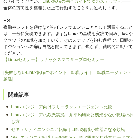
合わせてください。
Linux転職の完全ガイドで次のステップへ
——
全体の方向性を整理した上で行動することをお勧めします。
P.S
夜勤やシフトを避けながらインフラエンジニアとして活躍すること
は、十分に実現できます。まずはLinuxの基礎を実践で固め、IaCや
クラウドの知識を加えていく。そのステップを踏む過程で、日勤の
ポジションへの扉は自然と開いてきます。焦らず、戦略的に動いて
ください。
【Linuxセミナー】リナックスマスタープロセミナー
[失敗しないLinux転職のポイント｜転職サイト・転職エージェント
厳選]
関連記事
Linuxエンジニア向けフリーランスエージェント比較
Linuxエンジニアの残業実態｜月平均時間と残業少ない職場の探
し方
セキュリティエンジニア転職｜Linux知識が武器になる領域
SREエンジニア転職｜未経験からLinux運用で目指すロードマッ