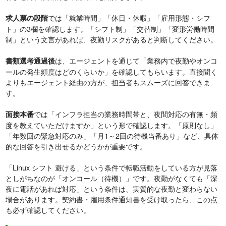
では「就業時間」「休日・休暇」「雇用形態・シフ
求人票の段階
ト」の3欄を確認します。「シフト制」「交替制」「変形労働時間
制」という文言があれば、夜勤リスクがあると判断してください。
は、エージェントを通じて「業務内で夜勤やオンコ
書類選考通過後
ールの発生頻度はどのくらいか」を確認してもらいます。直接聞く
よりもエージェント経由の方が、担当者もスムーズに回答できま
す。
では「インフラ担当の業務時間帯と、夜間対応の有無・頻
面接本番
度を教えていただけますか」という形で確認します。「原則なし」
「年数回の緊急対応のみ」「月1～2回の待機当番あり」など、具体
的な回答を引き出せるかどうかが重要です。
「Linux シフト 避ける」という条件で転職活動をしている方が見落
としがちなのが「オンコール（待機）」です。夜勤がなくても「深
夜に電話があれば対応」という条件は、実質的な夜勤と変わらない
場合があります。契約書・雇用条件通知書を受け取ったら、この点
も必ず確認してください。