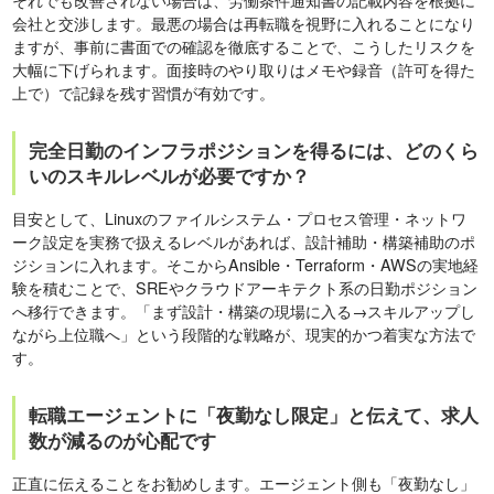
会社と交渉します。最悪の場合は再転職を視野に入れることになり
ますが、事前に書面での確認を徹底することで、こうしたリスクを
大幅に下げられます。面接時のやり取りはメモや録音（許可を得た
上で）で記録を残す習慣が有効です。
完全日勤のインフラポジションを得るには、どのくら
いのスキルレベルが必要ですか？
目安として、Linuxのファイルシステム・プロセス管理・ネットワ
ーク設定を実務で扱えるレベルがあれば、設計補助・構築補助のポ
ジションに入れます。そこからAnsible・Terraform・AWSの実地経
験を積むことで、SREやクラウドアーキテクト系の日勤ポジション
へ移行できます。「まず設計・構築の現場に入る→スキルアップし
ながら上位職へ」という段階的な戦略が、現実的かつ着実な方法で
す。
転職エージェントに「夜勤なし限定」と伝えて、求人
数が減るのが心配です
正直に伝えることをお勧めします。エージェント側も「夜勤なし」