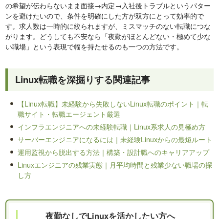
の希望が伝わらないまま面接→内定→入社後トラブルというパター
ンを避けたいので、条件を明確にした方が双方にとって効率的で
す。求人数は一時的に絞られますが、ミスマッチのない転職につな
がります。どうしても不安なら「夜勤がほとんどない・極めて少な
い職場」という表現で幅を持たせるのも一つの方法です。
Linux転職を深掘りする関連記事
【Linux転職】未経験から失敗しないLinux転職のポイント｜転
職サイト・転職エージェント厳選
インフラエンジニアへの未経験転職｜Linux系求人の見極め方
サーバーエンジニアになるには｜未経験Linuxからの最短ルート
運用監視から脱出する方法｜構築・設計職へのキャリアアップ
Linuxエンジニアの残業実態｜月平均時間と残業少ない職場の探
し方
夜勤なしでLinuxを活かしたい方へ