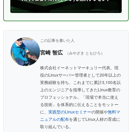
この記事を書いた人
宮崎 智広
（みやざき ともひろ）
株式会社イーネットマーキュリー代表。現
役のLinuxサーバー管理者として20年以上の
実務経験を持ち、これまでに累計3,100名以
上のエンジニアを指導してきたLinux教育の
プロフェッショナル。「現場で本当に使え
る技術」を体系的に伝えることをモットー
に、
実践型のLinuxセミナー
の開催や
無料マ
ニュアルの配布
を通じてLinux人材の育成に
取り組んでいる。