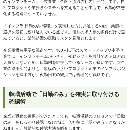
のインフラチーム」「製造業・金融・流通の社内IT部門」です。自
社プロダクトや業務系システムを支えることが中心で、夜勤が常態
化する構造になっていません。
「インフラ 日勤のみ 転職」を実現した方に共通するのは、業態の
選択を最初に絞り込んでいる点です。個別の求人票の条件だけで選
んでいると、業態起因の夜勤リスクを見落とします。
企業規模も重要な視点です。100人以下のスタートアップや中堅企
業では、インフラチームが小さく、夜勤シフトを設計できるほどの
人員がいないため、日勤制を維持しているケースが多いです。大企
業の運用部門よりも、規模の小さいプロダクト企業のインフラポジ
ションを探す方が、夜勤回避の観点では合理的な戦略です。
転職活動で「日勤のみ」を確実に取り付ける
確認術
企業と職種の選択ができたとしても、転職活動のプロセスで「日勤
のみ」をしっかり確認しなければ、入社後に「話が違う」となりか
ねません。段階的な確認方法を紹介します。