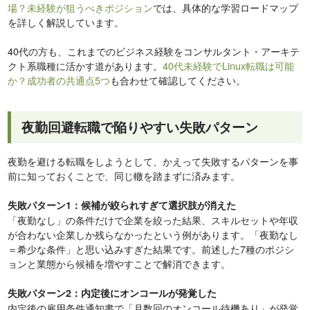
場？未経験が狙うべきポジション
では、具体的な学習ロードマップ
を詳しく解説しています。
40代の方も、これまでのビジネス経験をコンサルタント・アーキテ
クト系職種に活かす道があります。
40代未経験でLinux転職は可能
か？成功者の共通点5つ
も合わせて確認してください。
夜勤回避転職で陥りやすい失敗パターン
夜勤を避ける転職をしようとして、かえって失敗するパターンを事
前に知っておくことで、同じ轍を踏まずに済みます。
失敗パターン1：候補が絞られすぎて選択肢が消えた
「夜勤なし」の条件だけで企業を絞った結果、スキルセットや年収
が合わない企業しか残らなかったという例があります。「夜勤なし
＝希少な条件」と思い込みすぎた結果です。前述した7種のポジシ
ョンと業態から候補を増やすことで解消できます。
失敗パターン2：内定後にオンコールが発覚した
内定後の雇用条件通知書で「月数回のオンコール待機あり」が発覚