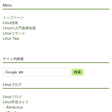
Menu
トップページ
Linux技術
Linuxの入門基礎知識
Linuxコマンド
Linux Tips
サイト内検索
サ
イ
ト
Linuxブログ
内
検
Linuxブログ
索
Linux学習ガイド
・
AlmaLinux