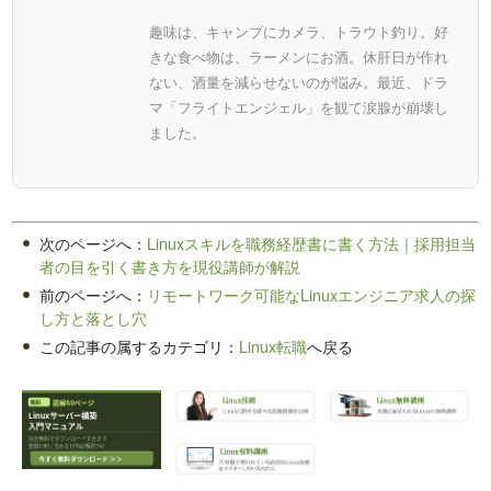
趣味は、キャンプにカメラ、トラウト釣り。好
きな食べ物は、ラーメンにお酒。休肝日が作れ
ない、酒量を減らせないのが悩み。最近、ドラ
マ「フライトエンジェル」を観て涙腺が崩壊し
ました。
次のページへ：
Linuxスキルを職務経歴書に書く方法｜採用担当
者の目を引く書き方を現役講師が解説
前のページへ：
リモートワーク可能なLinuxエンジニア求人の探
し方と落とし穴
この記事の属するカテゴリ：
Linux転職
へ戻る