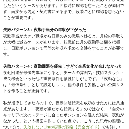
したというケースがあります。面接時に確認を怠ったことが原因で
す。面接から内定・契約書に至るまで、段階ごとに確認を怠らない
ことが重要です。
失敗パターン3：夜勤手当分の年収が下がった
夜勤手当が大きい職場から日勤のみの職場へ移ると、月給の手取り
が大幅に減るケースがあります。転職前に月の夜勤手当額を把握
し、日勤ポジションで同等の年収を求める交渉をすることが必要で
す。
失敗パターン4：夜勤回避を優先しすぎて企業文化が合わなかった
夜勤回避が最優先事項になると、チームの雰囲気・技術スタック・
成長機会といった他の重要条件を犠牲にしがちです。「夜勤なし」
は「最低条件」として設定しつつ、他の条件も妥協しない企業リス
トを作ることが正解です。
私が指導してきた方の中で、夜勤回避転職を成功させた方には共通
点があります。「夜勤が嫌だから転職する」のではなく、「自分の
キャリアの次のステージに合ったポジションを選んだ結果、夜勤が
なかった」という構図を作っていた点です。こうした思考の整理に
ついては、
失敗しないLinux転職の戦略【完全ガイド】
でも詳しく