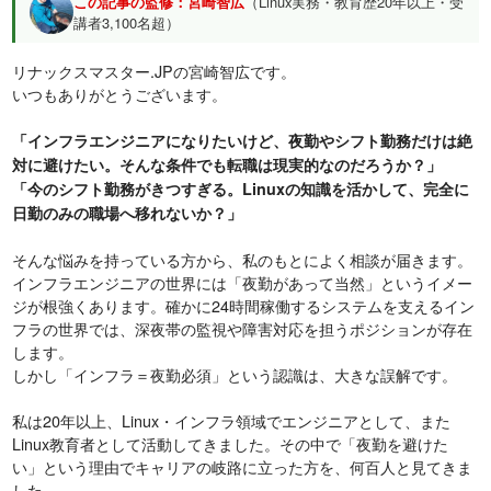
この記事の監修：宮崎智広
（Linux実務・教育歴20年以上・受
講者3,100名超）
リナックスマスター.JPの宮崎智広です。
いつもありがとうございます。
「インフラエンジニアになりたいけど、夜勤やシフト勤務だけは絶
対に避けたい。そんな条件でも転職は現実的なのだろうか？」
「今のシフト勤務がきつすぎる。Linuxの知識を活かして、完全に
日勤のみの職場へ移れないか？」
そんな悩みを持っている方から、私のもとによく相談が届きます。
インフラエンジニアの世界には「夜勤があって当然」というイメー
ジが根強くあります。確かに24時間稼働するシステムを支えるイン
フラの世界では、深夜帯の監視や障害対応を担うポジションが存在
します。
しかし「インフラ＝夜勤必須」という認識は、大きな誤解です。
私は20年以上、Linux・インフラ領域でエンジニアとして、また
Linux教育者として活動してきました。その中で「夜勤を避けた
い」という理由でキャリアの岐路に立った方を、何百人と見てきま
した。