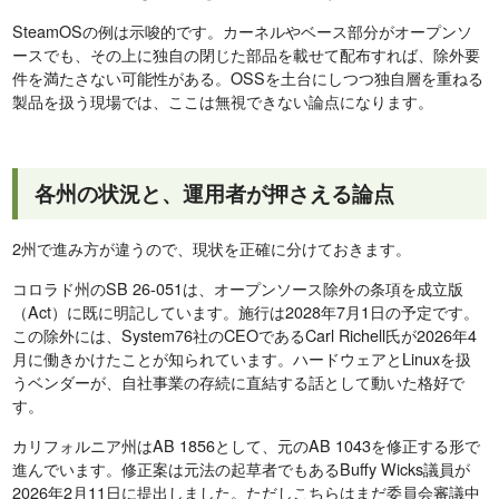
SteamOSの例は示唆的です。カーネルやベース部分がオープンソ
ースでも、その上に独自の閉じた部品を載せて配布すれば、除外要
件を満たさない可能性がある。OSSを土台にしつつ独自層を重ねる
製品を扱う現場では、ここは無視できない論点になります。
各州の状況と、運用者が押さえる論点
2州で進み方が違うので、現状を正確に分けておきます。
コロラド州のSB 26-051は、オープンソース除外の条項を成立版
（Act）に既に明記しています。施行は2028年7月1日の予定です。
この除外には、System76社のCEOであるCarl Richell氏が2026年4
月に働きかけたことが知られています。ハードウェアとLinuxを扱
うベンダーが、自社事業の存続に直結する話として動いた格好で
す。
カリフォルニア州はAB 1856として、元のAB 1043を修正する形で
進んでいます。修正案は元法の起草者でもあるBuffy Wicks議員が
2026年2月11日に提出しました。ただしこちらはまだ委員会審議中