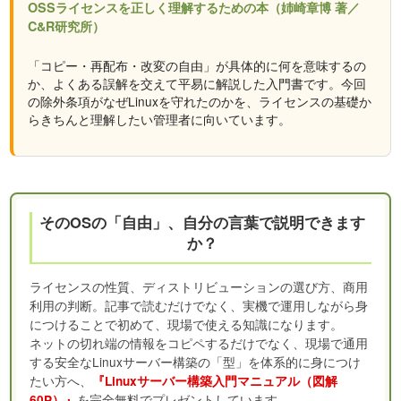
OSSライセンスを正しく理解するための本（姉崎章博 著／
C&R研究所）
「コピー・再配布・改変の自由」が具体的に何を意味するの
か、よくある誤解を交えて平易に解説した入門書です。今回
の除外条項がなぜLinuxを守れたのかを、ライセンスの基礎か
らきちんと理解したい管理者に向いています。
そのOSの「自由」、自分の言葉で説明できます
か？
ライセンスの性質、ディストリビューションの選び方、商用
利用の判断。記事で読むだけでなく、実機で運用しながら身
につけることで初めて、現場で使える知識になります。
ネットの切れ端の情報をコピペするだけでなく、現場で通用
する安全なLinuxサーバー構築の「型」を体系的に身につけ
たい方へ、
『Linuxサーバー構築入門マニュアル（図解
を完全無料でプレゼントしています。
60P）』