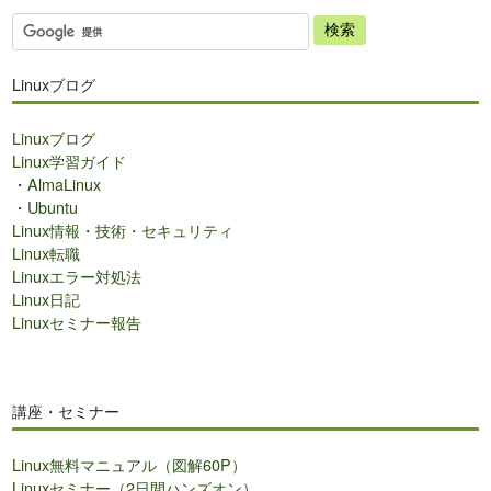
サ
イ
ト
Linuxブログ
内
検
Linuxブログ
索
Linux学習ガイド
・
AlmaLinux
・
Ubuntu
Linux情報・技術・セキュリティ
Linux転職
Linuxエラー対処法
Linux日記
Linuxセミナー報告
講座・セミナー
Linux無料マニュアル（図解60P）
Linuxセミナー（2日間ハンズオン）