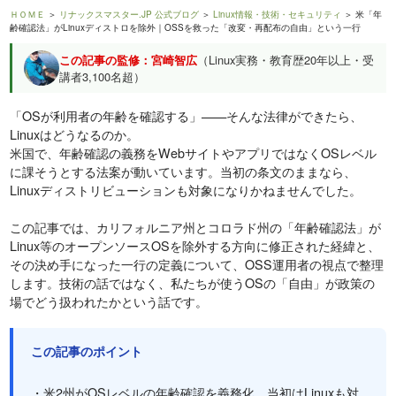
ＨＯＭＥ
＞
リナックスマスター.JP 公式ブログ
＞
Linux情報・技術・セキュリティ
＞ 米「年
齢確認法」がLinuxディストロを除外｜OSSを救った「改変・再配布の自由」という一行
この記事の監修：宮崎智広
（Linux実務・教育歴20年以上・受
講者3,100名超）
「OSが利用者の年齢を確認する」——そんな法律ができたら、
Linuxはどうなるのか。
米国で、年齢確認の義務をWebサイトやアプリではなくOSレベル
に課そうとする法案が動いています。当初の条文のままなら、
Linuxディストリビューションも対象になりかねませんでした。
この記事では、カリフォルニア州とコロラド州の「年齢確認法」が
Linux等のオープンソースOSを除外する方向に修正された経緯と、
その決め手になった一行の定義について、OSS運用者の視点で整理
します。技術の話ではなく、私たちが使うOSの「自由」が政策の
場でどう扱われたかという話です。
この記事のポイント
・米2州がOSレベルの年齢確認を義務化、当初はLinuxも対