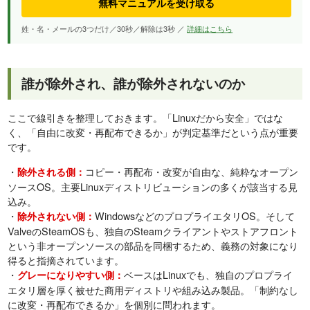
無料マニュアルを受け取る
姓・名・メールの3つだけ／30秒／解除は3秒 ／
詳細はこちら
誰が除外され、誰が除外されないのか
ここで線引きを整理しておきます。「Linuxだから安全」ではな
く、「自由に改変・再配布できるか」が判定基準だという点が重要
です。
・
コピー・再配布・改変が自由な、純粋なオープン
除外される側：
ソースOS。主要Linuxディストリビューションの多くが該当する見
込み。
・
WindowsなどのプロプライエタリOS。そして
除外されない側：
ValveのSteamOSも、独自のSteamクライアントやストアフロント
という非オープンソースの部品を同梱するため、義務の対象になり
得ると指摘されています。
・
ベースはLinuxでも、独自のプロプライ
グレーになりやすい側：
エタリ層を厚く被せた商用ディストリや組み込み製品。「制約なし
に改変・再配布できるか」を個別に問われます。