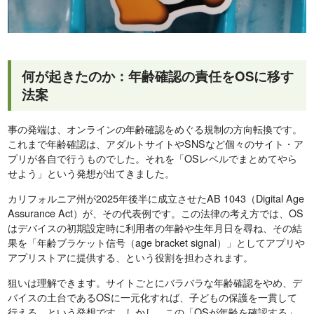
何が起きたのか：年齢確認の責任をOSに移す
法案
事の発端は、オンラインの年齢確認をめぐる規制の方向転換です。
これまで年齢確認は、アダルトサイトやSNSなど個々のサイト・ア
プリが各自で行うものでした。それを「OSレベルでまとめてやら
せよう」という発想が出てきました。
カリフォルニア州が2025年後半に成立させたAB 1043（Digital Age
Assurance Act）が、その代表例です。この法律の考え方では、OS
はデバイスの初期設定時に利用者の年齢や生年月日を尋ね、その結
果を「年齢ブラケット信号（age bracket signal）」としてアプリや
アプリストアに提供する、という役割を担わされます。
狙いは理解できます。サイトごとにバラバラな年齢確認をやめ、デ
バイスの土台であるOSに一元化すれば、子どもの保護を一貫して
行える、という発想です。しかし、この「OSが年齢を確認する」