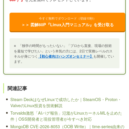
今すぐ無料でダウンロード（登録10秒）
＞＞ 図解60P『Linux入門マニュアル』を受け取る
※
「独学の時間がもったいない」「プロから直接、現場の技術
を最短で学びたい」という本気の方には、2日で実務レベルのス
キルが身につく
【初心者向けハンズオンセミナー】
も開催してい
ます。
関連記事
Steam DeckはなぜLinuxで成功したか｜SteamOS・Proton・
ValveのLinux投資を技術解説
Torvalds激怒「AIバグ報告」氾濫がLinuxカーネルMLを止めた
件｜OSS開発者と現役管理者が今すべき対応
MongoDB CVE-2026-8053（OOB Write）｜time-series由来の