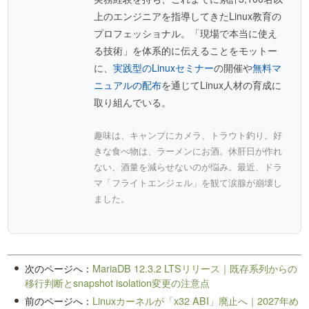
上のエンジニアを指導してきたLinux教育の
プロフェッショナル。「現場で本当に使え
る技術」を体系的に伝えることをモットー
に、
実践型のLinuxセミナー
の開催や
無料マ
ニュアルの配布
を通じてLinux人材の育成に
取り組んでいる。
趣味は、キャンプにカメラ、トラウト釣り。好
きな食べ物は、ラーメンにお酒。休肝日が作れ
ない、酒量を減らせないのが悩み。最近、ドラ
マ「フライトエンジェル」を観て涙腺が崩壊し
ました。
次のページへ：
MariaDB 12.3.2 LTSリリース｜既存系列からの
移行判断とsnapshot isolation変更の注意点
前のページへ：
Linuxカーネルが「x32 ABI」廃止へ｜2027年め