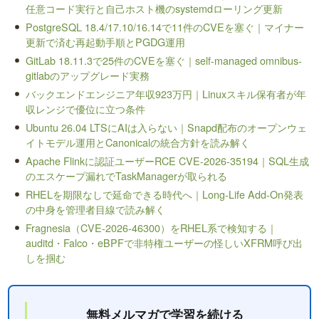
任意コード実行と自己ホスト機のsystemdローリング更新
PostgreSQL 18.4/17.10/16.14で11件のCVEを塞ぐ｜マイナー
更新で済む再起動手順とPGDG運用
GitLab 18.11.3で25件のCVEを塞ぐ｜self-managed omnibus-
gitlabのアップグレード実務
バックエンドエンジニア年収923万円｜Linuxスキル保有者が年
収レンジで優位に立つ条件
Ubuntu 26.04 LTSにAIは入らない｜Snapd配布のオープンウェ
イトモデル運用とCanonicalの統合方針を読み解く
Apache Flinkに認証ユーザーRCE CVE-2026-35194｜SQL生成
のエスケープ漏れでTaskManagerが取られる
RHELを期限なしで延命できる時代へ｜Long-Life Add-On発表
の中身を管理者目線で読み解く
Fragnesia（CVE-2026-46300）をRHEL系で検知する｜
auditd・Falco・eBPFで非特権ユーザーの怪しいXFRM呼び出
しを掴む
無料メルマガで学習を続ける