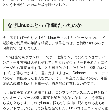
という要求が、思わぬ波紋を呼びました。
なぜLinuxにとって問題だったのか
少し考えれば分かりますが、Linuxディストリビューションに「初
期設定で利用者の年齢を確認し、信号を出せ」と義務づけるのは、
現実的ではありません。
Linuxは誰でもダウンロードでき、改変でき、再配布できます。イ
ンストール方法は人それぞれで、初期設定ウィザードを通さずにイ
メージから直接展開することも日常的です。そもそも「OSプロバ
イダ」が誰なのかすら一意に定まりません。Debianのコミュニティ
なのか、再配布した個人なのか、ミラーを立てた誰かなのか。年齢
確認の義務を負わせる相手が、構造的に存在しないのです。
もし条文を文字通り適用すれば、コンプライアンス上の負担を負え
ないオープンソースOSは事実上配布できなくなる、という解釈す
ら成り立ちます。これはLinuxに限らず、自由に配布されるあらゆ
るソフトウェアにとって深刻な話でした。OSSコミュニティから強