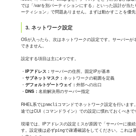
では「/varを別パーティションにする」といった設計が当
ーティション」で問題ありません。まずは動かすことを優先
3. ネットワーク設定
OSが入ったら、次はネットワークの設定です。サーバーが
できません。
設定する項目は主に4つです。
・
サーバーの住所。固定IPが基本
IPアドレス：
・
ネットワークの範囲を定義
サブネットマスク：
・
外部への出口
デフォルトゲートウェイ：
・
名前解決用のサーバー指定
DNS：
RHEL系では
コマンドでネットワーク設定を行います。
nmcli
途ではCUI（コマンドライン）での設定に慣れておくべきで
現場では、IPアドレスの設定ミスが原因で「サーバーに接
す。設定後は必ず
で疎通確認をしてください。これは
ping