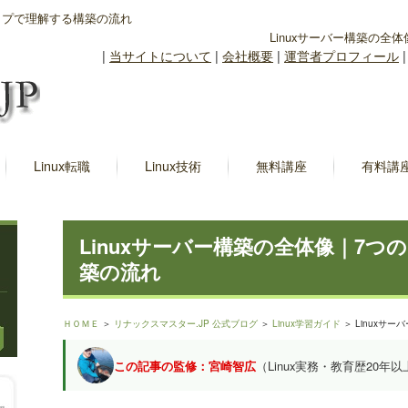
テップで理解する構築の流れ
Linuxサーバー構築の
|
当サイトについて
|
会社概要
|
運営者プロフィール
Linux転職
Linux技術
無料講座
有料講
Linuxサーバー構築の全体像｜7
築の流れ
ＨＯＭＥ
＞
リナックスマスター.JP 公式ブログ
＞
Linux学習ガイド
＞ Linuxサ
この記事の監修：宮崎智広
（Linux実務・教育歴20年以