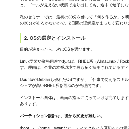
と。ゴールが見えない状態で走り出しても、途中で迷子にな
私のセミナーでは、最初の30分を使って「何を作るか」を
の30分があるかないかで、2日間の理解度がまったく変わり
2. OSの選定とインストール
目的が決まったら、次はOSを選びます。
Linux学習や業務用途であれば、RHEL系（AlmaLinux / Roc
す。理由は、企業の本番環境で最も多く採用されているディ
UbuntuやDebianも優れたOSですが、「仕事で使える
シェアが高いRHEL系を選ぶのが合理的です。
インストール自体は、画面の指示に従っていけば完了します
あります。
パーティション設計は、後から変更が難しい。
/boot、/、/home、swapなど、ディスクをどう区切る