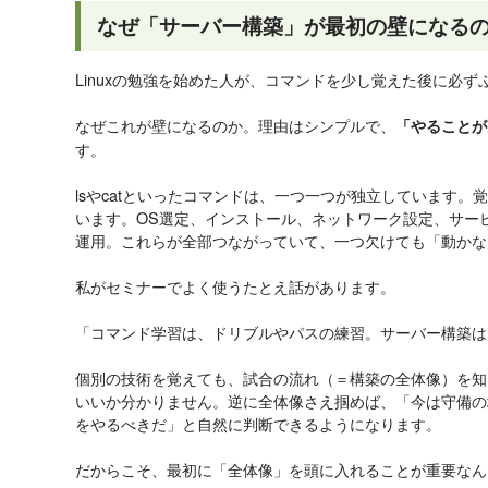
なぜ「サーバー構築」が最初の壁になる
Linuxの勉強を始めた人が、コマンドを少し覚えた後に必
なぜこれが壁になるのか。理由はシンプルで、
「やることが
す。
lsやcatといったコマンドは、一つ一つが独立しています
います。OS選定、インストール、ネットワーク設定、サー
運用。これらが全部つながっていて、一つ欠けても「動かな
私がセミナーでよく使うたとえ話があります。
「コマンド学習は、ドリブルやパスの練習。サーバー構築は
個別の技術を覚えても、試合の流れ（＝構築の全体像）を知
いいか分かりません。逆に全体像さえ掴めば、「今は守備の
をやるべきだ」と自然に判断できるようになります。
だからこそ、最初に「全体像」を頭に入れることが重要なん