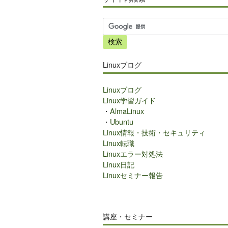
サ
イ
ト
内
Linuxブログ
検
索
Linuxブログ
Linux学習ガイド
・
AlmaLinux
・
Ubuntu
Linux情報・技術・セキュリティ
Linux転職
Linuxエラー対処法
Linux日記
Linuxセミナー報告
講座・セミナー