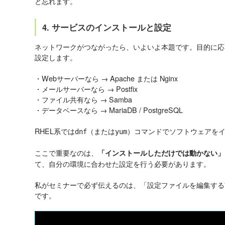
と忘れます。
4. サービスのインストールと設定
ネットワークがつながったら、いよいよ本題です。目的に応
設定します。
・Webサーバーなら → Apache または Nginx
・メールサーバーなら → Postfix
・ファイル共有なら → Samba
・データベースなら → MariaDB / PostgreSQL
RHEL系では
（または
）コマンドでソフトウェアを
dnf
yum
ここで重要なのは、
「インストールしただけでは動かない」
て、自分の環境に合わせた設定を行う必要があります。
私がセミナーで必ず伝えるのは、「設定ファイルを編集する
です。