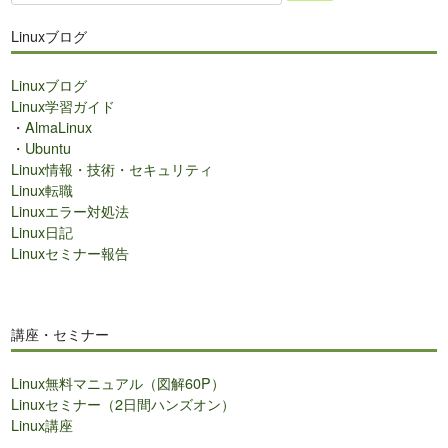
イ
ト
Linuxブログ
内
検
Linuxブログ
索
Linux学習ガイド
・
AlmaLinux
・
Ubuntu
Linux情報・技術・セキュリティ
Linux転職
Linuxエラー対処法
Linux日記
Linuxセミナー報告
講座・セミナー
Linux無料マニュアル（図解60P）
Linuxセミナー（2日間ハンズオン）
Linux講座