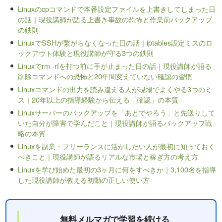
Linuxのcpコマンドで本番設定ファイルを上書きしてしまった日
の話｜現役講師が語る上書き事故の恐怖と作業前バックアップ
の鉄則
LinuxでSSHが繋がらなくなった日の話｜iptables設定ミスのロ
ックアウト体験と現役講師が守る3つの鉄則
Linuxでrm -rfを打つ前に手が止まった日の話｜現役講師が語る
削除コマンドへの恐怖と20年間変えていない確認の習慣
Linuxコマンドの出力を読み違える人が現場でよくやる3つのミ
ス｜20年以上の指導経験から伝える「確認」の本質
Linuxサーバーのバックアップを「あとでやろう」と先送りして
いた自分が障害で学んだこと｜現役講師が語るバックアップ戦
略の本質
Linuxを副業・フリーランスに活かしたい人が最初に知っておく
べきこと｜現役講師が語るリアルな市場と稼ぎ方の考え方
Linuxを学び始めた最初の3ヶ月に何をすべきか｜3,100名を指導
した現役講師が教える初動の正しい使い方
無料メルマガで学習を続ける