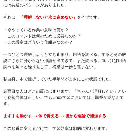
には共通のパターンがありました。
それは、
タイプです。
「理解しないと次に進めない」
・今やっている作業の意味は何か？
・このコマンドは何のために必要なのか？
・この設定はどういう仕組みなのか？
一つひとつ理解しようと立ち止まり、用語を調べる。するとその解
説にさらに分からない用語が出てきて、また調べる。気づけば用語
調べを延々と繰り返して、構築は一歩も進まない。
私自身、本で挫折していた半年間がまさにこの状態でした。
真面目な人ほどこの罠にはまります。「ちゃんと理解したい」とい
う姿勢自体は正しい。でもLinux学習においては、順番が逆なんで
す。
まず手を動かす → 体で覚える → 後から理論で補強する
この順番に変えるだけで、学習効率は劇的に変わります。