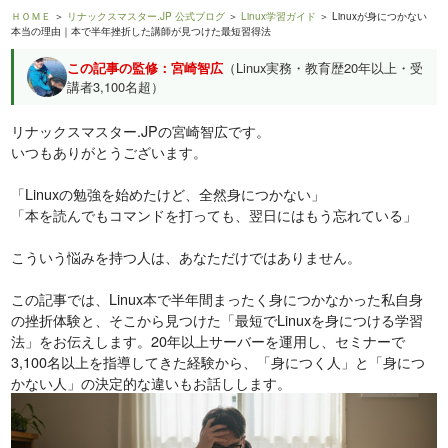
ＨＯＭＥ
＞
リナックスマスター.JP 公式ブログ
＞
Linux学習ガイド
＞ Linuxが身につかない
本当の理由｜本で半年挫折した講師が見つけた最短習得法
この記事の監修：宮崎智広
（Linux実務・教育歴20年以上・受
講者3,100名超）
リナックスマスター.JPの宮崎智広です。
いつもありがとうございます。
「Linuxの勉強を始めたけど、全然身につかない」
「本を読んでもコマンドを打っても、翌日にはもう忘れている」
こういう悩みを持つ人は、あなただけではありません。
この記事では、Linux本で半年間まったく身につかなかった私自身
の挫折体験と、そこから見つけた「最短でLinuxを身につける学習
法」をお伝えします。20年以上サーバーを運用し、セミナーで
3,100名以上を指導してきた経験から、「身につく人」と「身につ
かない人」の決定的な違いもお話しします。