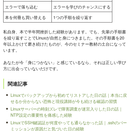
エラーで落ち込む
エラーを学びのチャンスにする
本を何冊も買い替える
1つの手順を繰り返す
私自身、本で半年間挫折した経験があります。でも、先輩の手順書
を繰り返すことでLinuxが自然と身につきました。その手順書を20
年以上かけて磨き続けたものが、今のセミナー教材の土台になって
います。
あなたが今「身につかない」と感じているなら、それは正しい学び
方に出会っていないだけです。
関連記事
Linuxでバックアップから初めてリストアした日の話｜本当に戻
せるか分からない恐怖と現役講師が今も続ける確認の習慣
Linuxサーバーの時刻ズレで障害調査が迷宮入りした日の話｜
NTP設定の重要性を痛感した経験
LinuxでSSH鍵認証が何度やっても通らなかった話｜.sshのパー
ミッションが原因だと気づいた日の経験