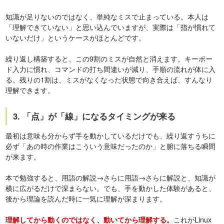
知識が足りないのではなく、単純なミスで止まっている。本人は
「理解できていない」と思い込んでいますが、実際は「指が慣れて
いないだけ」というケースがほとんどです。
繰り返し構築すると、この9割のミスが自然と消えます。キーボー
ド入力に慣れ、コマンドの打ち間違いが減り、手順の流れが体に入
る。残りの1割は、ミスがなくなった状態で向き合えば、すんなり
理解できます。
3. 「点」が「線」になるタイミングが来る
最初は意味も分からず手を動かしているだけでも、繰り返すうちに
必ず「あの時の作業はこういう意味だったのか」と腑に落ちる瞬間
が来ます。
本で勉強すると、用語の解説→さらに用語→さらに解説と、知識が
横に広がるだけで深まらない。でも、手を動かした体験があると、
後から理論を読んだ時に一気に理解が深まります。
これがLinux
理解してから動くのではなく、動いてから理解する。