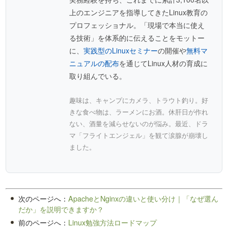
上のエンジニアを指導してきたLinux教育の
プロフェッショナル。「現場で本当に使え
る技術」を体系的に伝えることをモットー
に、
実践型のLinuxセミナー
の開催や
無料マ
ニュアルの配布
を通じてLinux人材の育成に
取り組んでいる。
趣味は、キャンプにカメラ、トラウト釣り。好
きな食べ物は、ラーメンにお酒。休肝日が作れ
ない、酒量を減らせないのが悩み。最近、ドラ
マ「フライトエンジェル」を観て涙腺が崩壊し
ました。
次のページへ：
ApacheとNginxの違いと使い分け｜「なぜ選ん
だか」を説明できますか？
前のページへ：
Linux勉強方法ロードマップ