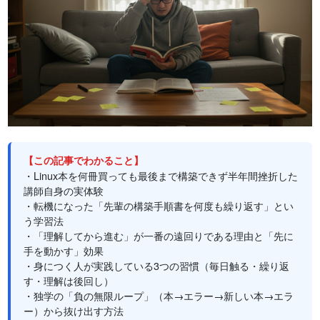
【この記事でわかること】
・Linux本を何冊買っても最後まで構築できず半年間挫折した
講師自身の実体験
・転機になった「先輩の構築手順書を何度も繰り返す」とい
う学習法
・「理解してから進む」が一番の遠回りである理由と「先に
手を動かす」効果
・身につく人が実践している3つの習慣（毎日触る・繰り返
す・理解は後回し）
・独学の「負の無限ループ」（本→エラー→新しい本→エラ
ー）から抜け出す方法